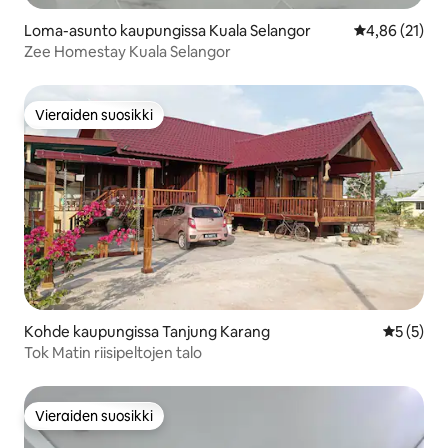
Loma-asunto kaupungissa Kuala Selangor
Keskimääräine
4,86 (21)
Zee Homestay Kuala Selangor
Vieraiden suosikki
Vieraiden suosikki
Kohde kaupungissa Tanjung Karang
Keskimäär
5 (5)
Tok Matin riisipeltojen talo
Vieraiden suosikki
Vieraiden suosikki