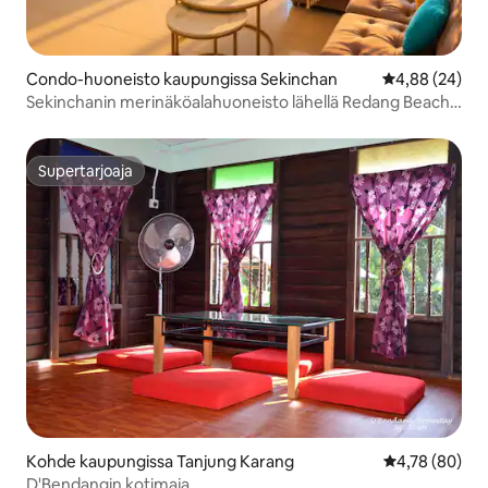
Condo-huoneisto kaupungissa Sekinchan
Keskimääräine
4,88 (24)
Sekinchanin merinäköalahuoneisto lähellä Redang Beach
Cafétä
Supertarjoaja
Supertarjoaja
Kohde kaupungissa Tanjung Karang
Keskimääräine
4,78 (80)
D'Bendangin kotimaja