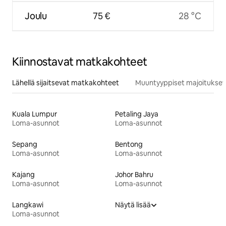
Joulu
75 €
28 °C
Kiinnostavat matkakohteet
Lähellä sijaitsevat matkakohteet
Muuntyyppiset majoitukset
Kuala Lumpur
Petaling Jaya
Loma-asunnot
Loma-asunnot
Sepang
Bentong
Loma-asunnot
Loma-asunnot
Kajang
Johor Bahru
Loma-asunnot
Loma-asunnot
Langkawi
Näytä lisää
Loma-asunnot