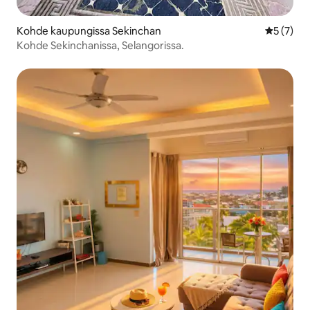
Kohde kaupungissa Sekinchan
Keskimäär
5 (7)
Kohde Sekinchanissa, Selangorissa.