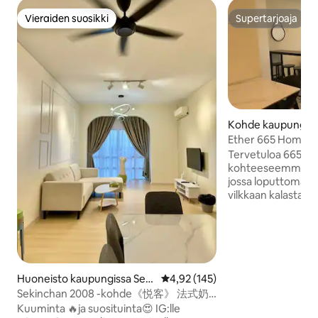
Vieraiden suosikki
Supertarjoaja
Vieraiden suosikki
Supertarjoaja
Kohde kaupungiss
Ether 665 Homest
Tervetuloa 665ho
kohteeseemme Seki
jossa loputtomat ri
vilkkaan kalastajaky
tutustua peltoihin j
illalla voit rentou
jossa on kevyttä meritu
olevat nähtävyydet ✅Kayapo-ravintol
min ✅Tee se itse 
kahvila 2 min ✅Pa
Huoneisto kaupungissa Seki
Keskimääräinen arvio 4,92/5, 14
4,92 (145)
✅Paddy Field Belt
nchan
Sekinchan 2008 -kohde《悦客》 法式奶
Gallery 5 minuutt
油风名宿
Kuuminta 🔥ja suosituinta😍 IG:lle
Wishing Tree: 8 m