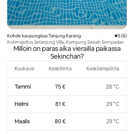
Kohde kaupungissa Tanjung Karang
Keskimäär
5 (6)
Kotimajoitus Setanjung Villa, Kampung Sawah Sempadan
Milloin on paras aika vierailla paikassa
Sekinchan?
Kuukausi
Keskihinta
Keskilämpötila
Tammi
75 €
28 °C
Helmi
81 €
29 °C
Maalis
80 €
29 °C