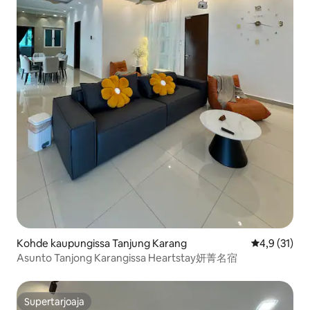
Kohde kaupungissa Tanjung Karang
Keskimääräin
4,9 (31)
Asunto Tanjong Karangissa Heartstay妍菁名宿
Supertarjoaja
Supertarjoaja