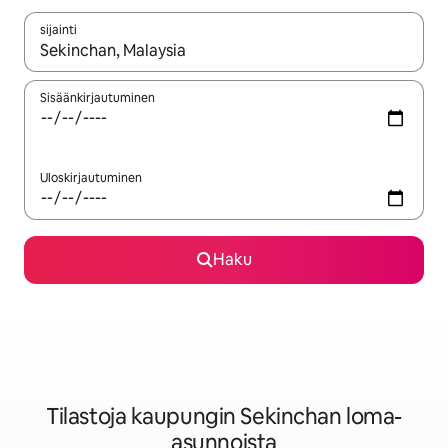
sijainti
Kun tulokset ovat saatavilla, navigoi ylös- ja alas-nuolinäppäimi
Sisäänkirjautuminen
Uloskirjautuminen
Haku
Tilastoja kaupungin Sekinchan loma-
asunnoista