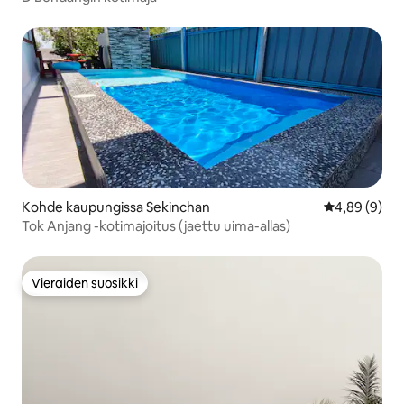
Kohde kaupungissa Sekinchan
Keskimääräin
4,89 (9)
Tok Anjang -kotimajoitus (jaettu uima-allas)
Vieraiden suosikki
Vieraiden suosikki