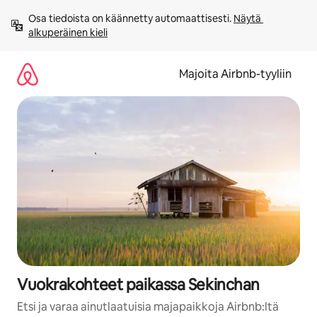
Jätä
Osa tiedoista on käännetty automaattisesti. 
Näytä 
sisältö
alkuperäinen kieli
väliin
Majoita Airbnb-tyyliin
Vuokrakohteet paikassa Sekinchan
Etsi ja varaa ainutlaatuisia majapaikkoja Airbnb:ltä