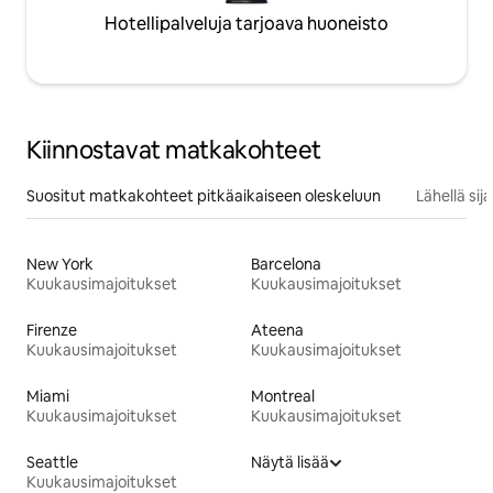
Hotellipalveluja tarjoava huoneisto
Kiinnostavat matkakohteet
Suositut matkakohteet pitkäaikaiseen oleskeluun
Lähellä si
New York
Barcelona
Kuukausimajoitukset
Kuukausimajoitukset
Firenze
Ateena
Kuukausimajoitukset
Kuukausimajoitukset
Miami
Montreal
Kuukausimajoitukset
Kuukausimajoitukset
Seattle
Näytä lisää
Kuukausimajoitukset