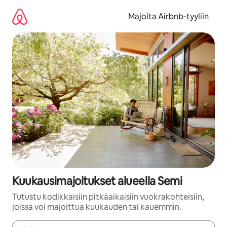
Jätä
sisältö
Majoita Airbnb-tyyliin
väliin
Kuukausimajoitukset alueella Semi
Tutustu kodikkaisiin pitkäaikaisiin vuokrakohteisiin,
joissa voi majoittua kuukauden tai kauemmin.