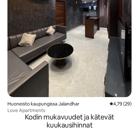
Huoneisto kaupungissa Jalandhar
Keskimääräine
4,79 (29)
Love Apartments
Kodin mukavuudet ja kätevät
kuukausihinnat