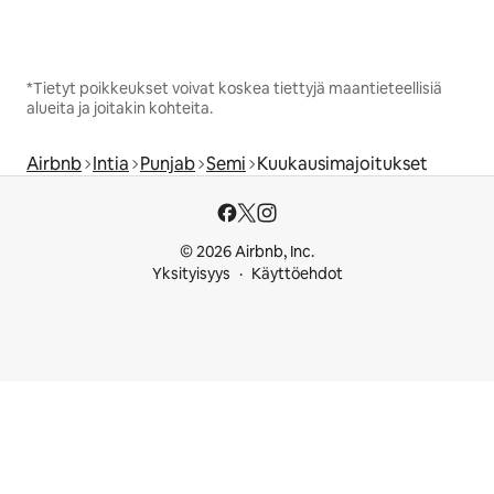
*Tietyt poikkeukset voivat koskea tiettyjä maantieteellisiä
alueita ja joitakin kohteita.
Airbnb
Intia
Punjab
Semi
Kuukausimajoitukset
© 2026 Airbnb, Inc.
Yksityisyys
Käyttöehdot