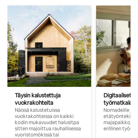
Täysin kalustettuja
Digitaaliset n
vuokrakohteita
työmatkalais
Näissä kalustetuissa
Nomadeille ja
vuokrakohteissa on kaikki
etätyöntekijöi
kodin mukavuudet halusitpa
majapaikkoja, jo
sitten majoittua rauhallisessa
erillinen työske
vuoristomökissä tai