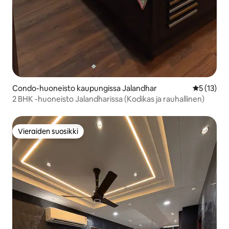
Condo-huoneisto kaupungissa Jalandhar
Keskimäärä
5 (13)
2 BHK -huoneisto Jalandharissa (Kodikas ja rauhallinen)
Vieraiden suosikki
Vieraiden suosikki