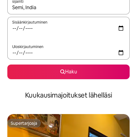
sijainti
Kun tulokset ovat saatavilla, navigoi ylös- ja alas-nuolinäppäimi
Sisäänkirjautuminen
Uloskirjautuminen
Haku
Kuukausimajoitukset lähelläsi
Supertarjoaja
Supertarjoaja