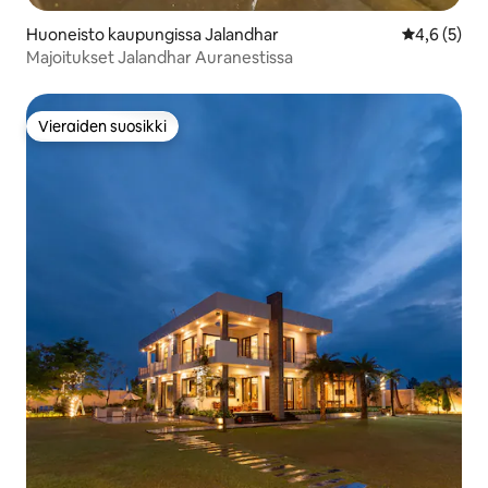
Huoneisto kaupungissa Jalandhar
Keskimääräi
4,6 (5)
Majoitukset Jalandhar Auranestissa
Vieraiden suosikki
Vieraiden suosikki