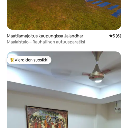
Maatilamajoitus kaupungissa Jalandhar
Keskimäär
5 (6)
Maalaistalo – Rauhallinen autuusparatiisi
Vieraiden suosikki
Vieraiden suosikkien parhaimmistoa