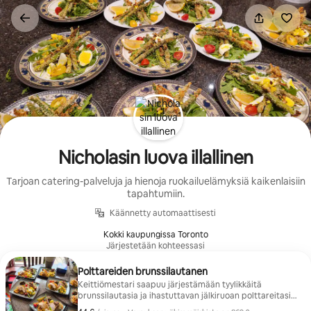
Jätä
sisältö
väliin
Nicholasin luova illallinen
Tarjoan catering-palveluja ja hienoja ruokailuelämyksiä kaikenlaisiin
tapahtumiin.
Käännetty automaattisesti
Kokki kaupungissa Toronto
Järjestetään kohteessasi
Polttareiden brunssilautanen
Keittiömestari saapuu järjestämään tyylikkäitä
brunssilautasia ja ihastuttavan jälkiruoan polttareitasi
varten. Täydellinen mieleenpainuvaan juhlaan!