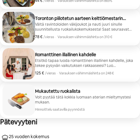
44 €
44 € vierasta kohti
/vieras
·
Varauksen vähimmäishinta on 869 €
Varauksen vähimmäishinta on 869 €
Toronton piilotetun aarteen keittiömestarin
illallinen
Vältä ravintoloiden väkijoukot ja nauti juuri sinulle
suunnitellusta ruokailukokemuksesta! Saat seuraavat
palvelut: 3 ruokalajia (alkuruoka, pääruoka, jälkiruoka),
78 €
78 € vierasta kohti
/vieras
·
Varauksen vähimmäishinta on 310 €
ammattikokin palvelu, ravintolatyyppinen tarjoilu.
Varauksen vähimmäishinta on 310 €
Täydellinen treffi-iltoihin, syntymäpäiville ja pieniin
kokoontumisiin.
Romanttinen illallinen kahdelle
Etsitkö tapaa luoda romanttinen illallinen kahdelle, joka
tekee pysyvän vaikutuksen rakkaaseesi? Luo
ikimuistoinen ja intiimi ilta valitsemalla täydellinen
125 €
125 € vierasta kohti
/vieras
·
Varauksen vähimmäishinta on 248 €
ateria.
Varauksen vähimmäishinta on 248 €
Mukautettu ruokalista
Voit pyytää tätä kokkia luomaan aterian mieltymystesi
mukaan.
Hinnoittelu saatavilla pyynnöstä
Pätevyyteni
25 vuoden kokemus