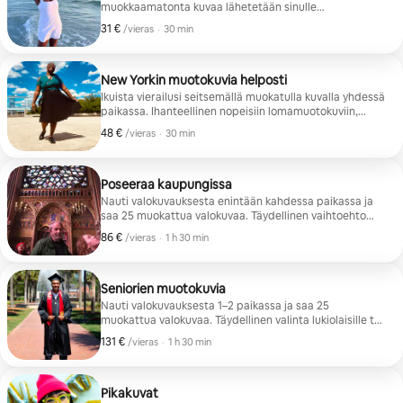
muokkaamatonta kuvaa lähetetään sinulle
sähköpostitse hintaan 35 USD henkilöä kohti.
31 €
31 € vierasta kohti
,
/vieras
·
30 min
New Yorkin muotokuvia helposti
Ikuista vierailusi seitsemällä muokatulla kuvalla yhdessä
paikassa. Ihanteellinen nopeisiin lomamuotokuviin,
yksin matkustaville ja pariskunnille.
48 €
48 € vierasta kohti
,
/vieras
·
30 min
Poseeraa kaupungissa
Nauti valokuvauksesta enintään kahdessa paikassa ja
saa 25 muokattua valokuvaa. Täydellinen vaihtoehto
nopeisiin lomamuotokuviin, yksin matkustaville,
86 €
86 € vierasta kohti
,
/vieras
·
1 h 30 min
pariskunnille ja matkablogaajille.
Seniorien muotokuvia
Nauti valokuvauksesta 1–2 paikassa ja saa 25
muokattua valokuvaa. Täydellinen valinta lukiolaisille tai
yliopisto-opiskelijoille, jotka haluavat juhlia tärkeää
131 €
131 € vierasta kohti
,
/vieras
·
1 h 30 min
hetkeään valmistujaiskauden aikana!
Pikakuvat