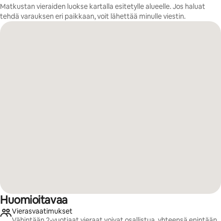
Matkustan vieraiden luokse kartalla esitetylle alueelle. Jos haluat
tehdä varauksen eri paikkaan, voit lähettää minulle viestin.
Huomioitavaa
Vierasvaatimukset
Vähintään 2-vuotiaat vieraat voivat osallistua, yhteensä enintään