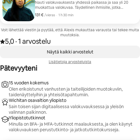
Nauti valokuvauksesta yhdessä paikassa ja saa yli 20
muokattua valokuvaa. Täydellinen ihmisille, jotka
haluavat päivittää yritysprofiilinsa tai sosiaalisen
131 €
131 € vierasta kohti
,
/vieras
·
1 h 30 min
median profiilinsa kasvokuvilla ja urakeskeisillä
ympäristömuotokuvilla!
Voit lähettää viestin ja pyytää, että Alexis mukauttaa varausta tai tekee muita
muutoksia.
5,0
·
1 arvostelu
Arvio 5,0/5 tähteä yhteensä 1 arvostelusta
,
0/0 kohtaa näkyy
Näytä kaikki arvostelut
Lisätietoja arvosteluista
Pätevyyteni
15 vuoden kokemus
Olen erikoistunut vanhusten ja taiteilijoiden muotokuviin,
taidenäyttelyihin ja yhteisötapahtumiin.
Wichitan osavaltion yliopisto
Sain toisen sijan digitaalisessa valokuvauksessa ja yleisön
valinnan palkinnon.
Yliopistotutkinnot
Minulla on BFA- ja MFA-tutkinnot maalauksesta, ja olen käynyt
valokuvauksen perustutkinto- ja jatkotutkintokursseja.