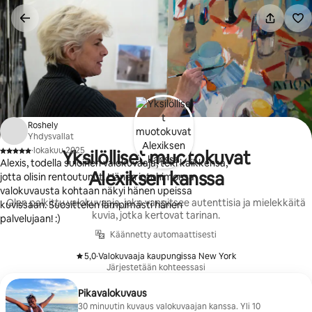
Jätä
sisältö
väliin
Roshely
Yhdysvallat
·
lokakuu 2025
Yksilölliset muotokuvat
,
Alexis, todella suloinen valokuvaaja, teki kaikkensa,
Alexiksen kanssa
jotta olisin rentoutunut. Hänen intohimonsa
valokuvausta kohtaan näkyi hänen upeissa
Olen palkittu valokuvaaja, joka vangitsee autenttisia ja mielekkäitä
kuvissaan. Suosittelen lämpimästi hänen
kuvia, jotka kertovat tarinan.
palvelujaan! :)
Käännetty automaattisesti
5,0
·
Valokuvaaja kaupungissa New York
,
Järjestetään kohteessasi
Pikavalokuvaus
30 minuutin kuvaus valokuvaajan kanssa. Yli 10