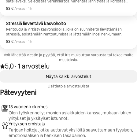
säteileväksi. Se edistää verenkiertoa, vähentää jännitystä ja korostaa
luonnollista hehkua. 1 tunnin kasvohieronta luomuöljyillä Manuaalinen
83 €
83 € vierasta kohti
,
/vieras
·
1 h
lymfaattinen viemäröinti Aromaterapia Rauhallinen studiomaisema
Henkilökohtaista huomiota sertifioidulta holistiselta terapeutilta
Täydellinen matkailijoille, jotka etsivät rentoutumista ja stressin
Stressiä lieventävä kasvohoito
lievitystä. Sijaitsee Tampassa. #hyvinvointi #kokonaisvaltainen elämys
Rentoudu ja virkisty kasvohoidolla, joka on suunniteltu lievittämään
#kylpylä #rentoutuminen
stressiä, edistämään rentoutumista ja jättämään ihosi hehkumaan.
83 €
83 € vierasta kohti
,
/vieras
·
1 h
Voit lähettää viestin ja pyytää, että Iris mukauttaa varausta tai tekee muita
muutoksia.
5,0
·
1 arvostelu
Arvio 5,0/5 tähteä yhteensä 1 arvostelusta
,
0/0 kohtaa näkyy
Näytä kaikki arvostelut
Lisätietoja arvosteluista
Pätevyyteni
13 vuoden kokemus
Olen työskennellyt monien asiakkaiden kanssa, mukaan lukien
yritykset ja yksityiset istunnot.
Yrityksen omistaja
Tarjoan hoitoja, jotka auttavat yksilöitä saavuttamaan fyysisen,
emotionaalisen ja henkisen tasapainon.