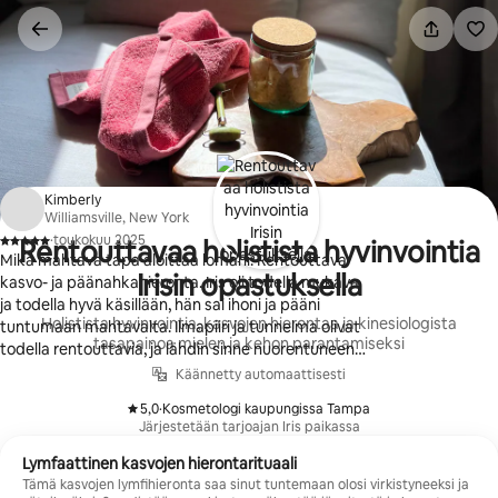
Jätä
sisältö
väliin
Kimberly
Williamsville, New York
·
toukokuu 2025
Rentouttavaa holistista hyvinvointia
,
Mikä mahtava tapa aloittaa lomani. Rentouttava
Irisin opastuksella
kasvo- ja päänahkahieronta. Iris oli todella mukava
ja todella hyvä käsillään, hän sai ihoni ja pääni
Holistista hyvinvointia, kasvojen hierontaa ja kinesiologista
tuntumaan mahtavalta. Ilmapiiri ja tunnelma olivat
tasapainoa mielen ja kehon parantamiseksi
todella rentouttavia, ja lähdin sinne nuorentuneena.
Kävin rentouttavassa kasvohoidossa, mutta Iris on
Käännetty automaattisesti
kokonaisvaltainen parantaja ja tekee ihmeitä
5,0
·
Kosmetologi kaupungissa Tampa
kehollesi. Iris on todellinen juttu. Jos olet aidalla
,
Järjestetään tarjoajan Iris paikassa
yrittämässä kokonaisvaltaista paranemista, anna
hänen rauhoittaa mieltäsi ja jatkaa paranemista, et
Lymfaattinen kasvojen hierontarituaali
tule pettymään.
Tämä kasvojen lymfihieronta saa sinut tuntemaan olosi virkistyneeksi ja