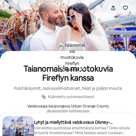
Jätä
sisältö
väliin
Taianomaisia muotokuvia
Fireflyn kanssa
Puistokäynnit, raskausilmoitukset, häät ja paljon muuta
Käännetty automaattisesti
Valokuvaaja kaupungissa Urban Orange County
Järjestetään kohteessasi
Lyhyt ja miellyttävä valokuvaus Disney-
maailmassa
Vierailetko puistoissa ensimmäistä kertaa? Onko sinulla
erityistä ilmoitettavaa? Minä hoidan asian! Luodaan