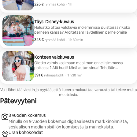
taianomaisia muistoja, jotka säilyvät ikuisesti
226 €
226 € ryhmää kohti
,
ryhmää kohti
·
1 h
Täysi Disney-kuvaus
Haluatko ottaa valokuvia molemmissa puistoissa? Koko
perheen kanssa? Aloitetaan! Täydellinen perhelomille
348 €
348 € ryhmää kohti
,
ryhmää kohti
·
1 h 30 min
Kohteen valokuvaus
Oletko valmis kosimaan maailman onnellisimmassa
paikassa? Älä huoli! Minä autan sinua! Tehdään
valmistelut ja tehdään tästä hetkestä vielä
391 €
391 € ryhmää kohti
,
ryhmää kohti
·
1 h 30 min
taianomaisempi!
Voit lähettää viestin ja pyytää, että Lucero mukauttaa varausta tai tekee muita
muutoksia.
Pätevyyteni
3 vuoden kokemus
Minulla on 9 vuoden kokemus digitaalisesta markkinoinnista,
sosiaalisen median sisällön luomisesta ja mainoksista.
Uran kohokohdat