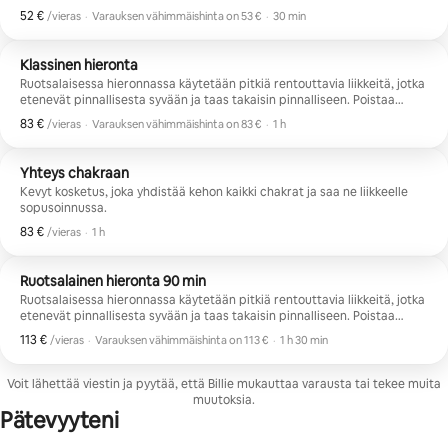
keho alkaa palata luonnollisempaan tilaan, homeostaasiin. Nämä
52 €
52 € vierasta kohti
,
/vieras
·
Varauksen vähimmäishinta on 53 €
·
30 min
kohdat lievittävät jännitystä, parantavat verenkiertoa ja mahdollistavat
Varauksen vähimmäishinta on 53 €
ravinteiden pääsyn soluihin ja jätteiden poistumisen niistä helpommin.
Klassinen hieronta
Ruotsalaisessa hieronnassa käytetään pitkiä rentouttavia liikkeitä, jotka
etenevät pinnallisesta syvään ja taas takaisin pinnalliseen. Poistaa
lihaksista monia solmuja ja jännitystä. Auttaa lievittämään väsymystä ja
83 €
83 € vierasta kohti
,
/vieras
·
Varauksen vähimmäishinta on 83 €
·
1 h
ahdistusta rauhoittamalla hermostoa. Auttaa parantamaan
Varauksen vähimmäishinta on 83 €
aineenvaihduntaa, immuunivastetta ja paranemisprosessia.
Yhteys chakraan
Kevyt kosketus, joka yhdistää kehon kaikki chakrat ja saa ne liikkeelle
sopusoinnussa.
83 €
83 € vierasta kohti
,
/vieras
·
1 h
Ruotsalainen hieronta 90 min
Ruotsalaisessa hieronnassa käytetään pitkiä rentouttavia liikkeitä, jotka
etenevät pinnallisesta syvään ja taas takaisin pinnalliseen. Poistaa
lihaksista monia solmuja ja jännitystä. Auttaa lievittämään väsymystä ja
113 €
113 € vierasta kohti
,
/vieras
·
Varauksen vähimmäishinta on 113 €
·
1 h 30 min
ahdistusta rauhoittamalla hermostoa. Auttaa parantamaan
Varauksen vähimmäishinta on 113 €
aineenvaihduntaa, immuunivastetta ja paranemisprosessia.
Voit lähettää viestin ja pyytää, että Billie mukauttaa varausta tai tekee muita
muutoksia.
Pätevyyteni