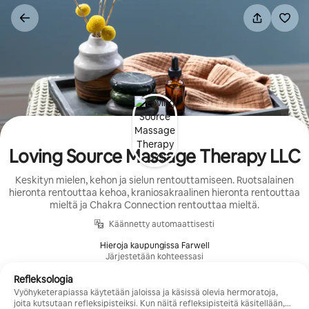
Jätä
sisältö
väliin
Loving Source Massage Therapy LLC
Keskityn mielen, kehon ja sielun rentouttamiseen. Ruotsalainen
hieronta rentouttaa kehoa, kraniosakraalinen hieronta rentouttaa
mieltä ja Chakra Connection rentouttaa mieltä.
Käännetty automaattisesti
Hieroja kaupungissa Farwell
Järjestetään kohteessasi
Refleksologia
Vyöhyketerapiassa käytetään jaloissa ja käsissä olevia hermoratoja,
joita kutsutaan refleksipisteiksi. Kun näitä refleksipisteitä käsitellään,