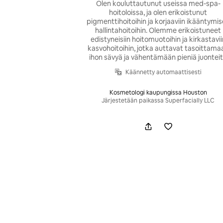
Olen kouluttautunut useissa med-spa-
hoitoloissa, ja olen erikoistunut
pigmenttihoitoihin ja korjaaviin ikääntymi
hallintahoitoihin. Olemme erikoistuneet
edistyneisiin hoitomuotoihin ja kirkastavii
kasvohoitoihin, jotka auttavat tasoittama
ihon sävyä ja vähentämään pieniä juontei
Käännetty automaattisesti
Kosmetologi kaupungissa Houston
Järjestetään paikassa Superfacially LLC