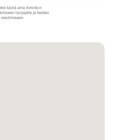
ksi käytä aina Airbnb:n
ämiseen tarjoajille ja heidän
 viestimiseen.