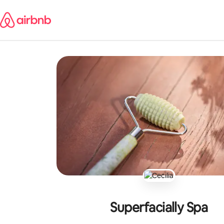
Jätä
sisältö
väliin
Superfacially Spa