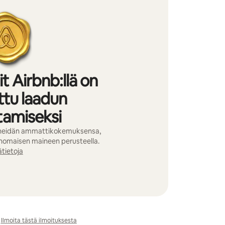
 Airbnb:llä on
ttu laadun
tamiseksi
 heidän ammattikokemuksensa,
inomaisen maineen perusteella.
ätietoja
Ilmoita tästä ilmoituksesta