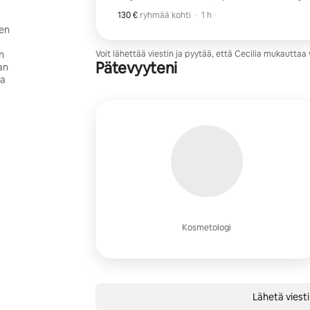
kirkastavilla ainesosilla ja edistyksellisell
130 €
130 € ryhmää kohti
,
ryhmää kohti
·
1 h
ja säteilevämmän. Täydellinen pigmentaatiolle
sen
iholle ja kaikille, jotka haluavat raikkaan, 
toipumisaikaa.
n
Voit lähettää viestin ja pyytää, että Cecilia mukauttaa
Pätevyyteni
an
ta
Kosmetologi
Lähetä viesti