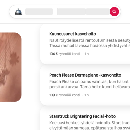
Aloita haku
Sijainti
Saavun / Lähden
Palvelun tyyppi
Kauneusunet kasvohoito
Nauti täydellisestä rentoutumisesta Beauty
Tässä rauhoittavassa hoidossa yhdistyvät 
lisäävä hoito sekä ylellinen päänahan, niska
104 €
104 € ryhmää kohti
,
ryhmää kohti
·
1 h
on suunniteltu poistamaan jännitystä ja jätt
säteileväksi. Täydellinen stressaantuneelle, 
kaipaa virkistystä ja pientä itsehoitohetkeä
Peach Please Dermaplane -kasvohoito
Peach Please on paras valintasi, kun haluat
persikankarvaa. Tämä hoito kuorii hellävarai
karvat samalla kun se kosteuttaa ja virkistä
109 €
109 € ryhmää kohti
,
ryhmää kohti
·
1 h
välittömästi kirkkaamman ja pehmeämmän.
meikin levittämistä ja ihanteellinen kaikil
ja puhtaan, kiiltävän hehkun.
Starstruck Brightening Facial -hoito
Koe uusi hehkusi yhdellä hoidolla. Starstruc
elvyttämään sameaa, epätasaista ihoa syvä