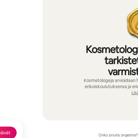
Kosmetologit
tarkiste
varmis
Kosmetologeja arvioidaan
erikoiskoulutuksensa ja er
Lis
äivät
Onko sinulla ongelma?