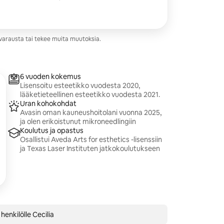
ä seerumilla, mikä tekee ihosta sileämmän
, aknen jälkeisille jäljille, väsyneelle
sisältäpäin hehkuvan ihon ilman
 varausta tai tekee muita muutoksia.
6 vuoden kokemus
Lisensoitu esteetikko vuodesta 2020,
lääketieteellinen esteetikko vuodesta 2021.
Uran kohokohdat
Avasin oman kauneushoitolani vuonna 2025,
ja olen erikoistunut mikroneedlingiin
Koulutus ja opastus
Osallistui Aveda Arts for esthetics -lisenssiin
ja Texas Laser Instituten jatkokoulutukseen
 henkilölle Cecilia