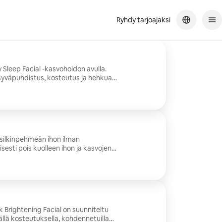
Ryhdy tarjoajaksi
 Sleep Facial -kasvohoidon avulla.
syväpuhdistus, kosteutus ja hehkua
n, hartioiden ja kasvojen hieronta, joka
ämään ihosi virkistyneeksi ja
väsyneelle tai samealle iholle, joka
.
 silkinpehmeän ihon ilman
sesti pois kuolleen ihon ja kasvojen
ä ihoa syvältä ja tekee ihosta
 Täydellinen ennen tapahtumia tai
le, jotka haluavat tasaisemman rakenteen
k Brightening Facial on suunniteltu
llä kosteutuksella, kohdennetuilla