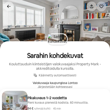
Jätä
sisältö
väliin
Sarahin kohdekuvat
Kouluttauduin kiinteistöjen valokuvaajaksi Property Mark -
akkreditoidulla kurssilla.
Käännetty automaattisesti
Valokuvaaja kaupungissa Lontoo
Järjestetään kohteessasi
Pikakuvaus 1–2 vuodetta
Pieni kuvaus pienestä kodista. 60 minuuttia.
94 €
94 € ryhmää kohti
,
ryhmää kohti
·
45 min