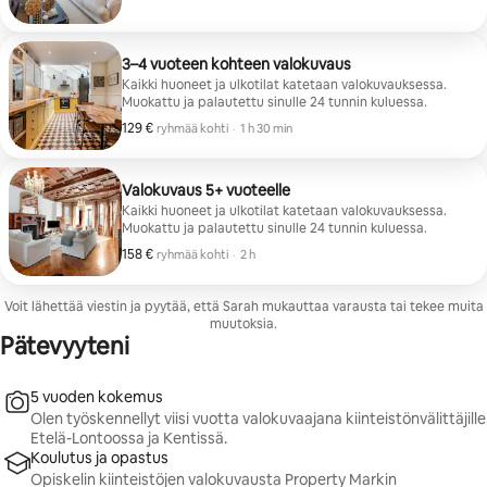
3–4 vuoteen kohteen valokuvaus
Kaikki huoneet ja ulkotilat katetaan valokuvauksessa.
Muokattu ja palautettu sinulle 24 tunnin kuluessa.
129 €
129 € ryhmää kohti
,
ryhmää kohti
·
1 h 30 min
Valokuvaus 5+ vuoteelle
Kaikki huoneet ja ulkotilat katetaan valokuvauksessa.
Muokattu ja palautettu sinulle 24 tunnin kuluessa.
158 €
158 € ryhmää kohti
,
ryhmää kohti
·
2 h
Voit lähettää viestin ja pyytää, että Sarah mukauttaa varausta tai tekee muita
muutoksia.
Pätevyyteni
5 vuoden kokemus
Olen työskennellyt viisi vuotta valokuvaajana kiinteistönvälittäjille
Etelä-Lontoossa ja Kentissä.
Koulutus ja opastus
Opiskelin kiinteistöjen valokuvausta Property Markin