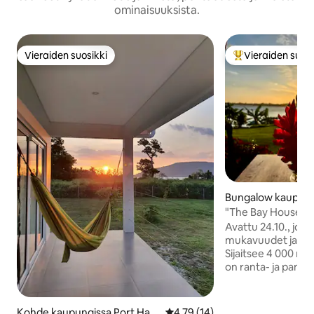
ominaisuuksista.
Vieraiden suosikki
Vieraiden suosi
Vieraiden suosikki
Vieraiden suosik
Bungalow kaupung
"The Bay House",
Teouma Bayssa
Avattu 24.10., joss
mukavuudet ja täys
Sijaitsee 4 000 neli
on ranta- ja pan
Teouman lahdelle. Luotu "pariskuntie
lomapaikaksi", ei 
elämykseksi. Nuka
Kohde kaupungissa Port Hav
Keskimääräinen arvio 4,79/5, 1
4,79 (14)