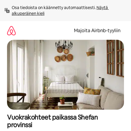
Jätä
Osa tiedoista on käännetty automaattisesti. 
Näytä 
sisältö
alkuperäinen kieli
väliin
Majoita Airbnb-tyyliin
Vuokrakohteet paikassa Shefan
provinssi