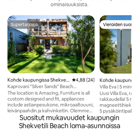
ominaisuuksista.
Supertarjoaja
Vieraiden suosikk
Supertarjoaja
Vieraiden suosikk
Kohde kaupungissa Shekveti
Keskimääräinen arvio 4,88/5, 2
4,88 (24)
Kohde kaupungissa
li Kaprovani
i
Kaprovani "Silver Sands" Beach
Villa Eva | 5 minuut
House<>50M to Sea!
terassi
The location is Amazing, Furniture is all
Uusi Villa Eva, rak
custom designed and fit, appliances
rakkaudella! 5 minuutin kävelymatka
include astianpesukone, mikroaaltouuni,
magneettihiekkarannalle. Suu
leivänpaahdin ja kahvinkeitin. Olemme
5 pysäköintipaikkaa. 5 minuuttia ranna
Suositut mukavuudet kaupungin
erityisen ylpeitä olohuoneen valaisimista,
- 1. kerros: 1 makuuhuone, suuri
jotka on valmistettu erittäin huolellisesti
olohuone, jossa ke
Shekvetili Beach loma-asunnoissa
200 vuotta vanhasta regeneroidusta
jossa suihku. - 2. kerros: 3
puusta. Talo tarjoaa kaksi erillistä
makuuhuonetta, 2