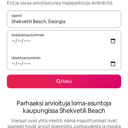
Etsi ja varaa ainutlaatuisia majapaikkoja Airbnb:ltä
sijainti
Kun tulokset ovat saatavilla, navigoi ylös- ja alas-nuolinäppäimi
Sisäänkirjautuminen
Uloskirjautuminen
Haku
Parhaaksi arvioituja loma-asuntoja
kaupungissa Shekvetili Beach
Vieraat ovat yhtä mieltä: nämä majoittumiset ovat
saaneet hyvät arviot sijainnista, puhtaudesta ja muista