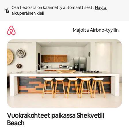
Jätä
Osa tiedoista on käännetty automaattisesti. 
Näytä 
sisältö
alkuperäinen kieli
väliin
Majoita Airbnb-tyyliin
Vuokrakohteet paikassa Shekvetili
Beach