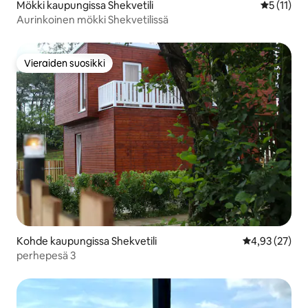
Mökki kaupungissa Shekvetili
Keskimäärä
5 (11)
Aurinkoinen mökki Shekvetilissä
Vieraiden suosikki
Vieraiden suosikki
Kohde kaupungissa Shekvetili
Keskimääräine
4,93 (27)
perhepesä 3