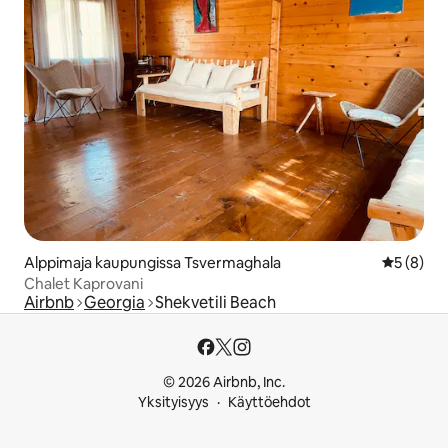
Alppimaja kaupungissa Tsvermaghala
Keskimäär
5 (8)
Chalet Kaprovani
Airbnb
Georgia
Shekvetili Beach
© 2026 Airbnb, Inc.
Yksityisyys
Käyttöehdot