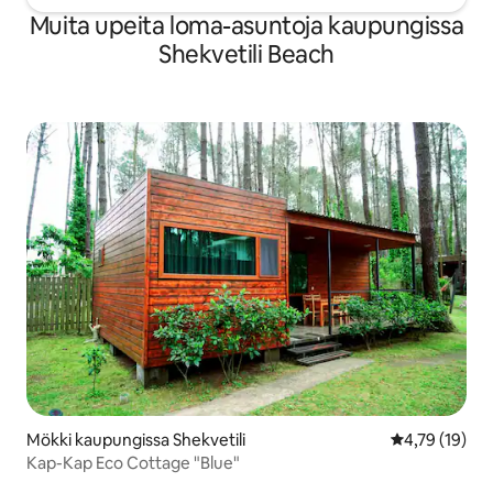
Muita upeita loma-asuntoja kaupungissa
Shekvetili Beach
Mökki kaupungissa Shekvetili
Keskimääräine
4,79 (19)
Kap-Kap Eco Cottage "Blue"