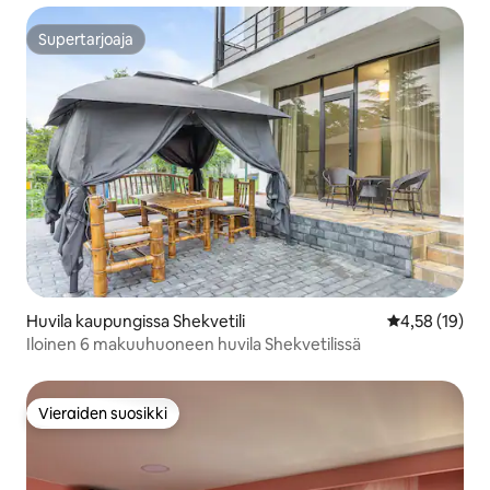
Supertarjoaja
Supertarjoaja
Huvila kaupungissa Shekvetili
Keskimääräine
4,58 (19)
Iloinen 6 makuuhuoneen huvila Shekvetilissä
Vieraiden suosikki
Vieraiden suosikki