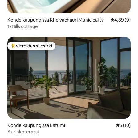
Kohde kaupungissa Khelvachauri Municipality
Keskimääräin
4,89 (9)
17Hills cottage
Vieraiden suosikki
Vieraiden suosikkien parhaimmistoa
Kohde kaupungissa Batumi
Keskimäärä
5 (10)
Aurinkoterassi