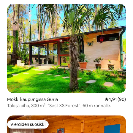
Mökki kaupungissa Guria
Keskimääräine
4,91 (90)
Talo ja piha, 300 m², "Sesil XS Forest", 60 m rannalle.
Vieraiden suosikki
Vieraiden suosikki