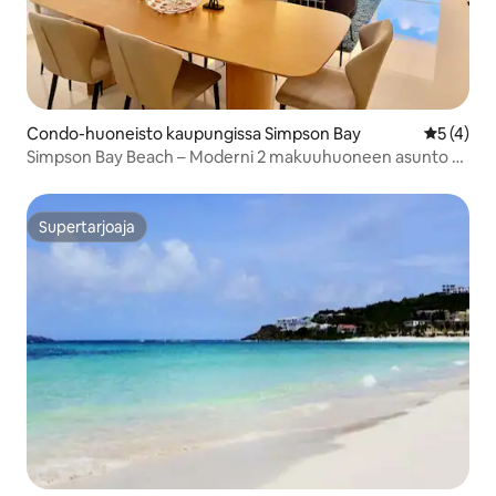
Condo-huoneisto kaupungissa Simpson Bay
Keskimäär
5 (4)
Simpson Bay Beach – Moderni 2 makuuhuoneen asunto –
#1 sijainti
Supertarjoaja
Supertarjoaja