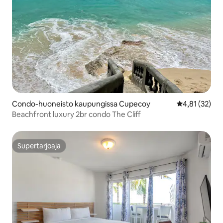
Condo-huoneisto kaupungissa Cupecoy
Keskimääräine
4,81 (32)
Beachfront luxury 2br condo The Cliff
Supertarjoaja
Supertarjoaja