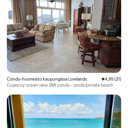
Condo-huoneisto kaupungissa Lowlands
Keskimääräine
4,95 (21)
Cupecoy ocean view 2BR condo – pools/private beach