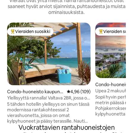
Vieraat ovat yhtä mieltä: nämä rantahuoneistot ovat
saaneet hyvät arviot sijainnista, puhtaudesta ja muista
ominaisuuksista.
Vieraiden suosikki
Vieraiden suosi
Vieraiden suosikkien parhaimmistoa
Vieraiden suosik
Condo-huoneisto 
Cole Bay
Upea 2 makuuhuon
Condo-huoneisto kaupungi
Keskimääräinen arvio 4,96/5, 10
4,96 (109)
pääsy rannalle
Sopii hyvin perhe
ssa Simpson Bay
Ylellisyyttä rannalla! Valtava 2BR, jossa on
metrin päässä rann
kaikkea! 😍🤩😍
5 tähden hotellin ylellisyys on sinun tässä
Pohjakerroksemm
modernissa rantakohteessa! 2
kylpyhuonetta täys
vierashuonetta, joissa on omat
astu ulos ovesta s
kylpyhuoneet ja pääsy terassille. Nauti
altaalle, uima-altaa
Vuokrattavien rantahuoneistojen
omien aterioidesi valmistamisesta ja
ravintolaan. Kävel
ruokailu sisätiloissa tai terassilla (tai