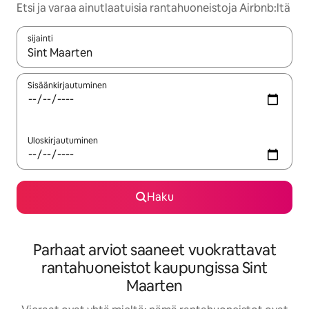
Etsi ja varaa ainutlaatuisia rantahuoneistoja Airbnb:ltä
sijainti
Kun tulokset ovat saatavilla, navigoi ylös- ja alas-nuolinäppäimi
Sisäänkirjautuminen
Uloskirjautuminen
Haku
Parhaat arviot saaneet vuokrattavat
rantahuoneistot kaupungissa Sint
Maarten