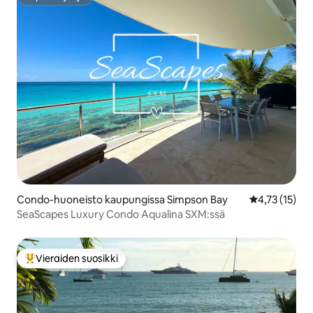
Supertarjoaja
Condo-huoneisto kaupungissa Simpson Bay
Keskimääräine
4,73 (15)
SeaScapes Luxury Condo Aqualina SXM:ssä
Vieraiden suosikki
Vieraiden suosikkien parhaimmistoa