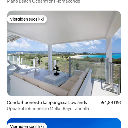
Maho Beach Oceanfront -lomakohde
Vieraiden suosikki
Vieraiden suosikki
Condo-huoneisto kaupungissa Lowlands
Keskimääräine
4,89 (19)
Upea kattohuoneisto Mullet Bayn rannalla
Vieraiden suosikki