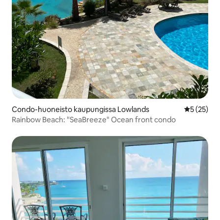
Condo-huoneisto kaupungissa Lowlands
Keskimäärä
5 (25)
Rainbow Beach: "SeaBreeze" Ocean front condo