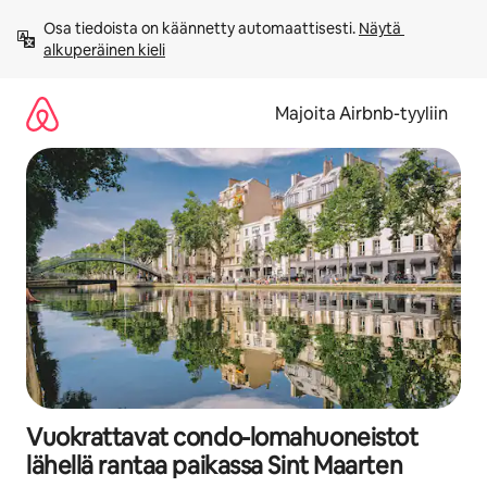
Jätä
Osa tiedoista on käännetty automaattisesti. 
Näytä 
sisältö
alkuperäinen kieli
väliin
Majoita Airbnb-tyyliin
Vuokrattavat condo-lomahuoneistot
lähellä rantaa paikassa Sint Maarten