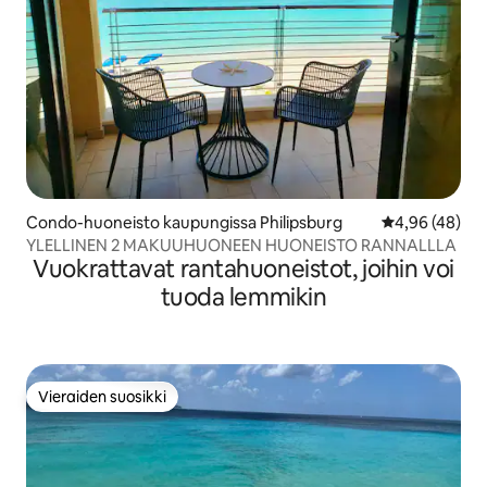
Condo-huoneisto kaupungissa Philipsburg
Keskimääräine
4,96 (48)
YLELLINEN 2 MAKUUHUONEEN HUONEISTO RANNALLLA
Vuokrattavat rantahuoneistot, joihin voi
tuoda lemmikin
Vieraiden suosikki
Vieraiden suosikki