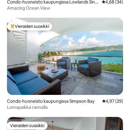
Condo-huoneisto kaupungissa Lowlands Sint
Keskimääräine
4,68 (34)
maarten
Amazing Ocean View
Vieraiden suosikki
Vieraiden suosikkien parhaimmistoa
Condo-huoneisto kaupungissa Simpson Bay
Keskimääräine
4,97 (29)
Lomapaikka rannalla
Vieraiden suosikki
Vieraiden suosikki