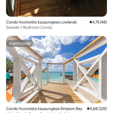
Condo-huoneisto kaupungissa Lowlands
Keskimääräine
4,75 (48)
Seaside 1-Bedroom Condo
Supertarjoaja
Supertarjoaja
Condo-huoneisto kaupungissa Simpson Bay
Keskimääräinen
4,68 (225)