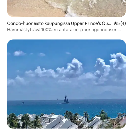
Condo-huoneisto kaupungissa Upper Prince's Qua
Keskimäär
5 (4)
rter
Hämmästyttävä 100%: n ranta-alue ja auringonnousun
huoneisto