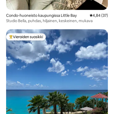
Condo-huoneisto kaupungissa Little Bay
Keskimääräine
4,84 (37)
Studio Bella, puhdas, hiljainen, keskeinen, mukava
Vieraiden suosikki
Vieraiden suosikkien parhaimmistoa