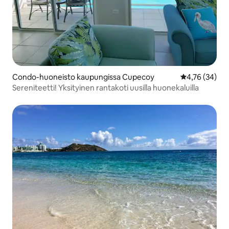
Condo-huoneisto kaupungissa Cupecoy
Keskimääräine
4,76 (34)
Sereniteetti! Yksityinen rantakoti uusilla huonekaluilla