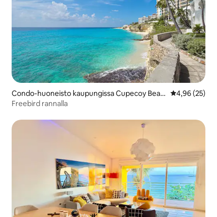
Condo-huoneisto kaupungissa Cupecoy Beac
Keskimääräine
4,96 (25)
h
Freebird rannalla