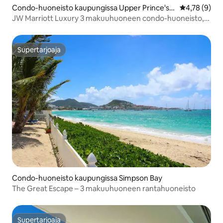
Condo-huoneisto kaupungissa Upper Prince's
Keskimääräin
4,78 (9)
Quarter
JW Marriott Luxury 3 makuuhuoneen condo-huoneisto,
jossa on 8 vuodepaikkaa
Supertarjoaja
Supertarjoaja
Condo-huoneisto kaupungissa Simpson Bay
The Great Escape – 3 makuuhuoneen rantahuoneisto
Supertarjoaja