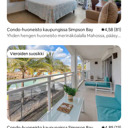
Condo-huoneisto kaupungissa Simpson Bay
Keskimääräine
4,58 (81)
Yhden hengen huoneisto merinäköalalla Mahossa, pääsy
rannalle
Vieraiden suosikki
Vieraiden suosikki
Condo-huoneisto kaupungissa Simpson Bay
Keskimääräine
4,85 (13)