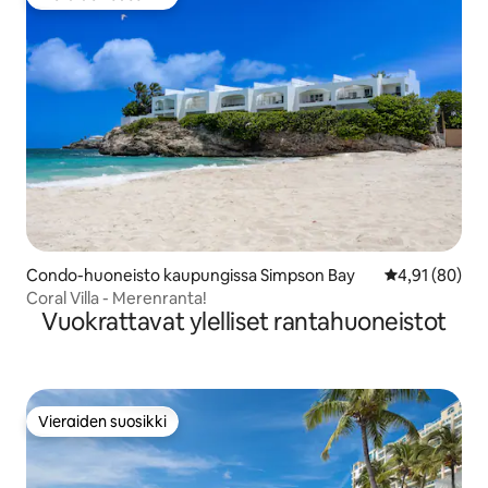
Vieraiden suosikki
Condo-huoneisto kaupungissa Simpson Bay
Keskimääräine
4,91 (80)
Coral Villa - Merenranta!
Vuokrattavat ylelliset rantahuoneistot
Vieraiden suosikki
Vieraiden suosikki