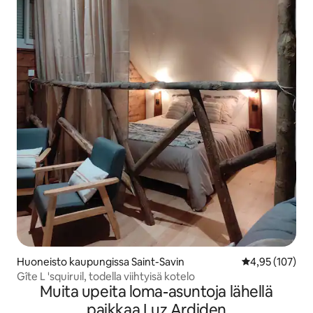
Huoneisto kaupungissa Saint-Savin
Keskimääräinen
4,95 (107)
Gîte L 'squiruil, todella viihtyisä kotelo
Muita upeita loma-asuntoja lähellä
paikkaa Luz Ardiden