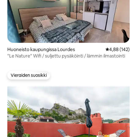
Huoneisto kaupungissa Lourdes
Keskimääräinen
4,88 (142)
"Le Nature" Wifi / suljettu pysäköinti / lämmin ilmastointi
Vieraiden suosikki
Vieraiden suosikki