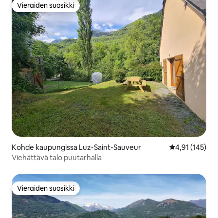
Vieraiden suosikki
Vieraiden suosikki
Kohde kaupungissa Luz-Saint-Sauveur
Keskimääräinen
4,91 (145)
Viehättävä talo puutarhalla
Vieraiden suosikki
Vieraiden suosikki