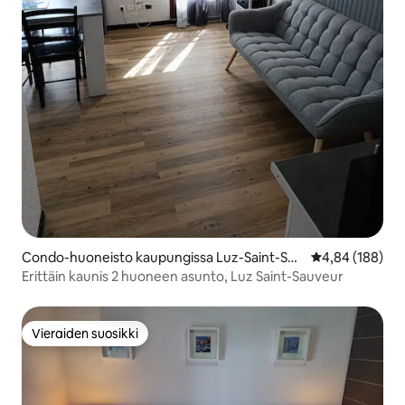
Condo-huoneisto kaupungissa Luz-Saint-Sau
Keskimääräinen
4,84 (188)
veur
Erittäin kaunis 2 huoneen asunto, Luz Saint-Sauveur
Vieraiden suosikki
Vieraiden suosikki