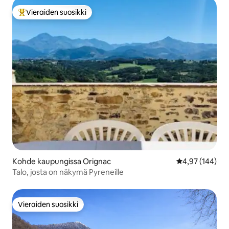
Vieraiden suosikki
Vieraiden suosikkien parhaimmistoa
Kohde kaupungissa Orignac
Keskimääräinen
4,97 (144)
Talo, josta on näkymä Pyreneille
Vieraiden suosikki
Vieraiden suosikki