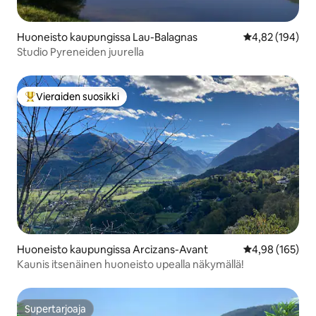
Huoneisto kaupungissa Lau-Balagnas
Keskimääräinen
4,82 (194)
Studio Pyreneiden juurella
Vieraiden suosikki
Vieraiden suosikkien parhaimmistoa
Huoneisto kaupungissa Arcizans-Avant
Keskimääräinen
4,98 (165)
Kaunis itsenäinen huoneisto upealla näkymällä!
Supertarjoaja
Supertarjoaja