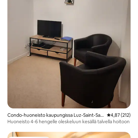
Condo-huoneisto kaupungissa Luz-Saint-Sau
Keskimääräinen
4,87 (212)
veur
Huoneisto 4-6 hengelle oleskeluun kesällä talvella hoitoon