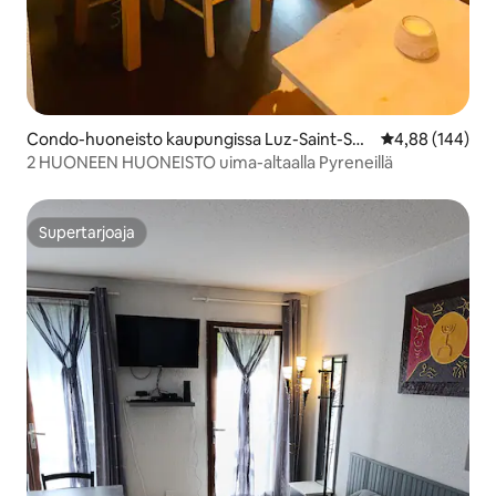
Condo-huoneisto kaupungissa Luz-Saint-Sau
Keskimääräinen
4,88 (144)
veur
2 HUONEEN HUONEISTO uima-altaalla Pyreneillä
Supertarjoaja
Supertarjoaja