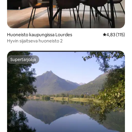
Huoneisto kaupungissa Lourdes
Keskimääräinen
4,83 (115)
Hyvin sijaitseva huoneisto 2
Supertarjoaja
Supertarjoaja