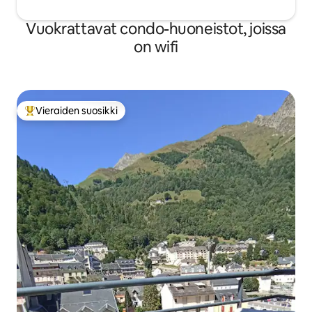
Vuokrattavat condo-huoneistot, joissa
on wifi
Vieraiden suosikki
Vieraiden suosikkien parhaimmistoa