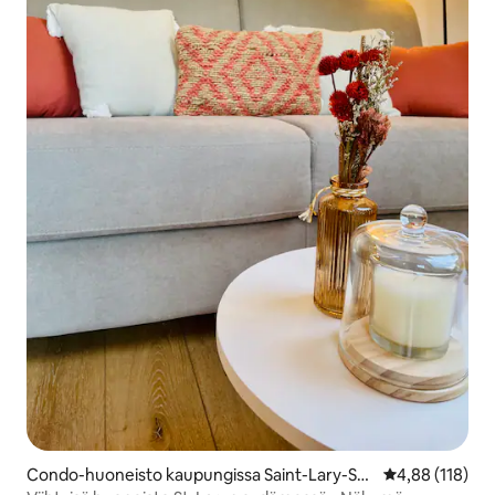
Condo-huoneisto kaupungissa Saint-Lary-So
Keskimääräinen
4,88 (118)