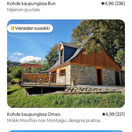
Kohde kaupungissa Bun
Keskimääräinen
4,96 (236)
hiljainen puutalo
Vieraiden suosikki
Vieraiden suosikkien parhaimmistoa
Kohde kaupungissa Omex
Keskimääräinen
4,99 (221)
Mökki Mouflon noir Montaigu: designia ja aitoa