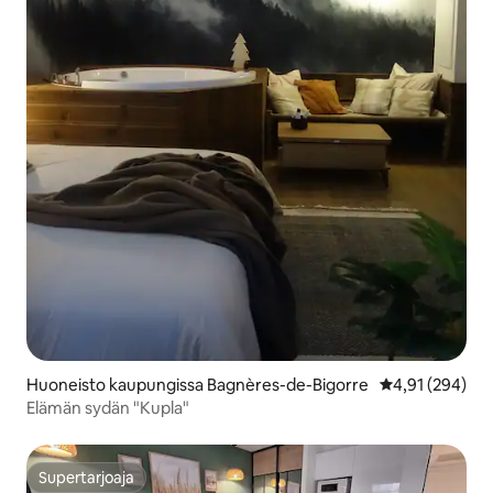
Huoneisto kaupungissa Bagnères-de-Bigorre
Keskimääräinen
4,91 (294)
Elämän sydän "Kupla"
Supertarjoaja
Supertarjoaja