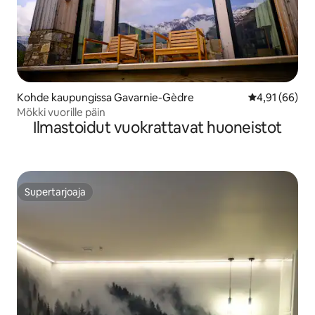
Kohde kaupungissa Gavarnie-Gèdre
Keskimääräine
4,91 (66)
Mökki vuorille päin
Ilmastoidut vuokrattavat huoneistot
Supertarjoaja
Supertarjoaja