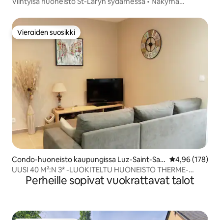
ulan
Viihtyisä huoneisto St-Laryn sydämessä • Näkymä
Pyreneille
Vieraiden suosikki
Vieraiden suosikki
Condo-huoneisto kaupungissa Luz-Saint-Sau
Keskimääräinen
4,96 (178)
veur
UUSI 40 M²:N 3* -LUOKITELTU HUONEISTO THERME-
Perheille sopivat vuokrattavat talot
ALUEELLA ILMAINEN WIFI