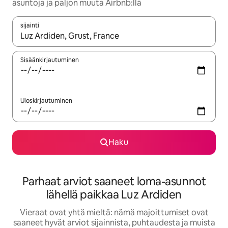
asuntoja ja paljon muuta Airbnb:llä
sijainti
Kun tulokset ovat saatavilla, navigoi ylös- ja alas-nuolinäppäimi
Sisäänkirjautuminen
Uloskirjautuminen
Haku
Parhaat arviot saaneet loma-asunnot
lähellä paikkaa Luz Ardiden
Vieraat ovat yhtä mieltä: nämä majoittumiset ovat
saaneet hyvät arviot sijainnista, puhtaudesta ja muista