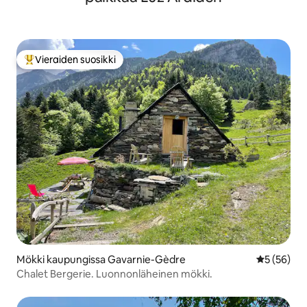
Vieraiden suosikki
Vieraiden suosikkien parhaimmistoa
Mökki kaupungissa Gavarnie-Gèdre
Keskimäärä
5 (56)
Chalet Bergerie. Luonnonläheinen mökki.