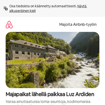
Jätä
Osa tiedoista on käännetty automaattisesti. 
Näytä 
sisältö
alkuperäinen kieli
väliin
Majoita Airbnb-tyyliin
Majapaikat lähellä paikkaa Luz Ardiden
Varaa ainutlaatuisia loma-asuntoja, kodinomaisia