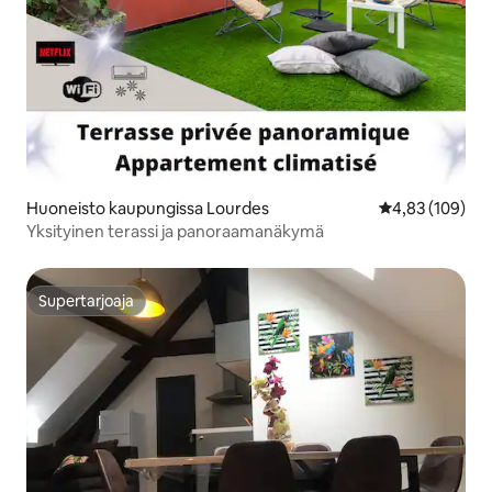
Huoneisto kaupungissa Lourdes
Keskimääräinen
4,83 (109)
Yksityinen terassi ja panoraamanäkymä
Supertarjoaja
Supertarjoaja