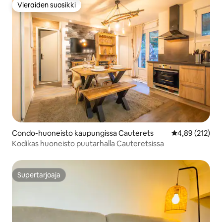
Vieraiden suosikki
Vieraiden suosikki
Condo-huoneisto kaupungissa Cauterets
Keskimääräinen
4,89 (212)
Kodikas huoneisto puutarhalla Cauteretsissa
Supertarjoaja
Supertarjoaja