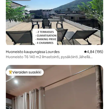
Huoneisto kaupungissa Lourdes
Keskimääräinen
4,84 (195)
Huoneisto T6 140 m2 ilmastointi, pysäköinti ,lähellä
Sanctuarya
Vieraiden suosikki
Vieraiden suosikkien parhaimmistoa