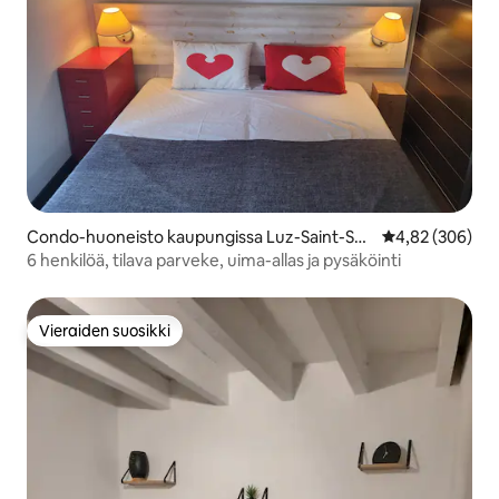
Condo-huoneisto kaupungissa Luz-Saint-Sau
Keskimääräinen
4,82 (306)
veur
6 henkilöä, tilava parveke, uima-allas ja pysäköinti
Vieraiden suosikki
Vieraiden suosikki