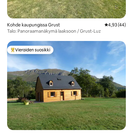
Kohde kaupungissa Grust
Keskimääräine
4,93 (44)
Talo: Panoraamanäkymä laaksoon / Grust-Luz
Vieraiden suosikki
Vieraiden suosikkien parhaimmistoa