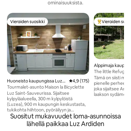
ominaisuuksista.
Vieraiden suosikki
Vieraiden suosi
Vieraiden suosikki
Vieraiden suosik
Alppimaja kaupung
ac-Ost
The little Refuge
Tämä on siisti mökk
Huoneisto kaupungissa Luz-S
Keskimääräinen arvio 4,9/5, 17
4,9 (175)
pienelle perheelle (
aint-Sauveur
Tourmalet-asunto Maison la Bicyclette
joka sijaitsee Arg
Luz Saint-Sauveurissa. Sijaitsee
laakson sydämessä.
kylpyläalueella, 300 m kylpylöistä
neliömetrin talo, jo
(Luzea), 900 m kaupungin keskustasta,
pysäköintialue ja om
tukikohta hiihtoon, pyöräilyyn ja
metrin korkeudessa
Suositut mukavuudet loma-asunnoissa
mittaamaan itseään myyttisissä
kauppoja (alle 5 m
nousuissa ja solissa, jotka ovat tulleet
supermarketista), 
lähellä paikkaa Luz Ardiden
tunnetuiksi Ranskan ympäriajon kautta:
paikassa, metsän r