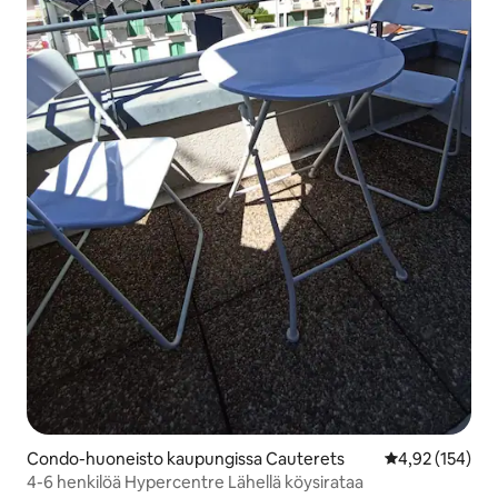
Condo-huoneisto kaupungissa Cauterets
Keskimääräinen
4,92 (154)
4-6 henkilöä Hypercentre Lähellä köysirataa