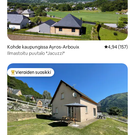
Kohde kaupungissa Ayros-Arbouix
Keskimääräinen
4,94 (157)
Ilmastoitu puutalo *Jacuzzi*
Vieraiden suosikki
Vieraiden suosikkien parhaimmistoa