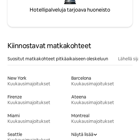
Hotellipalveluja tarjoava huoneisto
Kiinnostavat matkakohteet
Suositut matkakohteet pitkäaikaiseen oleskeluun
Lähellä si
New York
Barcelona
Kuukausimajoitukset
Kuukausimajoitukset
Firenze
Ateena
Kuukausimajoitukset
Kuukausimajoitukset
Miami
Montreal
Kuukausimajoitukset
Kuukausimajoitukset
Seattle
Näytä lisää