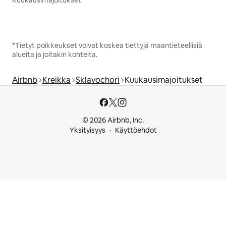
Kuukausimajoitukset
*Tietyt poikkeukset voivat koskea tiettyjä maantieteellisiä
alueita ja joitakin kohteita.
Airbnb
Kreikka
Sklavochori
Kuukausimajoitukset
© 2026 Airbnb, Inc.
Yksityisyys
Käyttöehdot