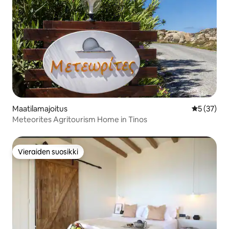
Maatilamajoitus
Keskimäärä
5 (37)
Meteorites Agritourism Home in Tinos
Vieraiden suosikki
Vieraiden suosikki