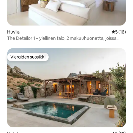
Huvila
Keskimäärä
5 (16)
The Detailor 1 – ylellinen talo, 2 makuuhuonetta, joissa
kylpyhuone
Vieraiden suosikki
Vieraiden suosikki