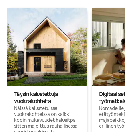
Täysin kalustettuja
Digitaaliset n
vuokrakohteita
työmatkalais
Näissä kalustetuissa
Nomadeille ja
vuokrakohteissa on kaikki
etätyöntekijöi
kodin mukavuudet halusitpa
majapaikkoja, jo
sitten majoittua rauhallisessa
erillinen työske
vuoristomökissä tai