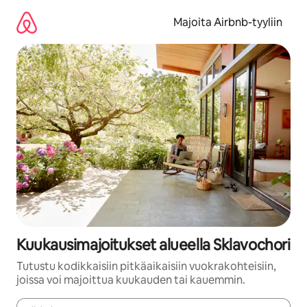
Jätä
sisältö
Majoita Airbnb-tyyliin
väliin
Kuukausimajoitukset alueella Sklavochori
Tutustu kodikkaisiin pitkäaikaisiin vuokrakohteisiin,
joissa voi majoittua kuukauden tai kauemmin.