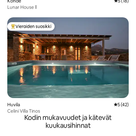
Kohde
Keskimäärä
5 (18)
Lunar House ll
Vieraiden suosikki
Vieraiden suosikkien parhaimmistoa
Huvila
Keskimäärä
5 (42)
Celini Villa Tinos
Kodin mukavuudet ja kätevät
kuukausihinnat