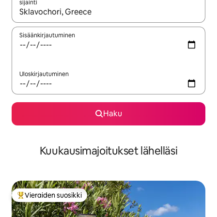
sijainti
Kun tulokset ovat saatavilla, navigoi ylös- ja alas-nuolinäppäimi
Sisäänkirjautuminen
Uloskirjautuminen
Haku
Kuukausimajoitukset lähelläsi
Vieraiden suosikki
Vieraiden suosikkien parhaimmistoa