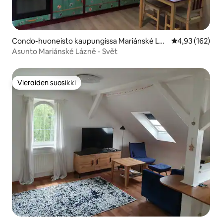
Condo-huoneisto kaupungissa Mariánské Láz
Keskimääräinen
4,93 (162)
ně
Asunto Mariánské Lázně - Svět
Vieraiden suosikki
Vieraiden suosikki