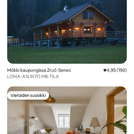
Mökki kaupungissa Zruč-Senec
Keskimääräinen
4,95 (190)
LOMA-ASUNTO MB-TILA
Vieraiden suosikki
Vieraiden suosikki