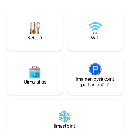
porealtaalla täydel
tilavan mutta viihtyisän tunnelman. Ne
rentoutumiseen. Talon vieressä on
sopivat ihanteellisesti sekä lyhyisiin
terassi, jossa on is
kaupunkilomiin että pidempiin
leikkejä varten. Ai
majoittumisiin. Jokaisessa huoneistossa
on lastenleikkipaik
on täysin varustettu keittiö, mukava
pallopelikenttä ha
makuutila, nopea Wi-Fi, älytelevisio
rentoutumiseen. Py
Netflixillä, Apple TV ja huolellisesti valitut
Keittiö
Wifi
tontilla talon vier
sisustuselementit, joiden ansiosta
savuton.
tunnet olosi kotoisaksi heti saapuessasi.
Huoneistot sijaitsevat Karlovy Varyn
keskustassa, helpon kävelymatkan
päässä kuuluisalta kylpyläpromenadilta,
kahviloista, ravintoloista ja paikallisista
nähtävyyksistä. Ne tarjoavat kuitenkin
rauhallisen ja rentouttavan tilan, jossa voi
Ilmainen pysäköinti
Uima-allas
levätä kaupungin tutkimisen jälkeen.
paikan päällä
Mukavuutesi vuoksi tarjoamme helpon
kontaktittoman
itsepalvelusisäänkirjautumisen, jonka
ansiosta voit saapua milloin tahansa
täysin joustavasti. Tiimimme on aina
tavoitettavissa verkossa ja auttaa
mielellään suositusten, kysymysten tai
Ilmastointi
muiden asioiden suhteen, joita saatat