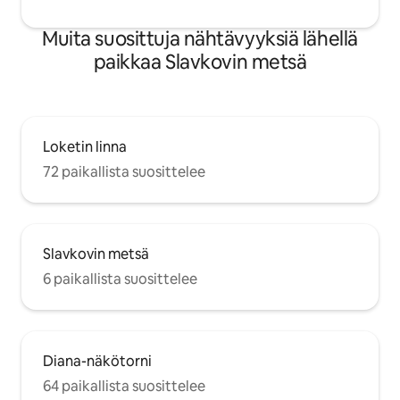
tarvita majoittumisesi aikana. Loimme
nämä tilat kiinnittäen huomiota
Muita suosittuja nähtävyyksiä lähellä
jokaiseen yksityiskohtaan, jotta
paikkaa Slavkovin metsä
majoittumisesi olisi mukava, rentouttava
ja ikimuistoinen – olitpa sitten Karlovy
Varyssa vapaa-ajan, työn, hyvinvoinnin
tai pidemmän loman vuoksi.
Loketin linna
72 paikallista suosittelee
Slavkovin metsä
6 paikallista suosittelee
Diana-näkötorni
64 paikallista suosittelee