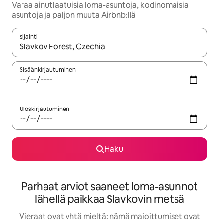
Varaa ainutlaatuisia loma-asuntoja, kodinomaisia
asuntoja ja paljon muuta Airbnb:llä
sijainti
Kun tulokset ovat saatavilla, navigoi ylös- ja alas-nuolinäppäimi
Sisäänkirjautuminen
Uloskirjautuminen
Haku
Parhaat arviot saaneet loma-asunnot
lähellä paikkaa Slavkovin metsä
Vieraat ovat yhtä mieltä: nämä majoittumiset ovat