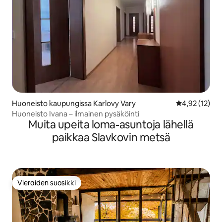
Huoneisto kaupungissa Karlovy Vary
Keskimääräine
4,92 (12)
Huoneisto Ivana – ilmainen pysäköinti
Muita upeita loma-asuntoja lähellä
paikkaa Slavkovin metsä
Vieraiden suosikki
Vieraiden suosikki