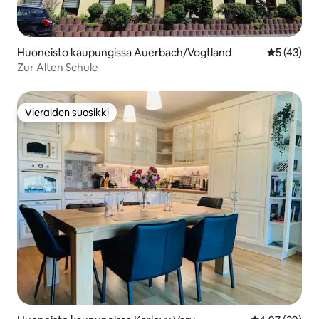
Huoneisto kaupungissa Auerbach/Vogtland
Keskimäärä
5 (43)
Zur Alten Schule
Vieraiden suosikki
Vieraiden suosikki