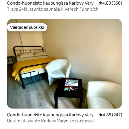
Condo-huoneisto kaupungissa Karlovy Vary
Keskimääräinen
4,83 (366)
Tilava 2+kk asunto saunalla K.Varech Tuhnicích
Vieraiden suosikki
Vieraiden suosikki
Condo-huoneisto kaupungissa Karlovy Vary
Keskimääräinen
4,85 (247)
Uusi mini-asunto Karlovy Varyn keskustassa!