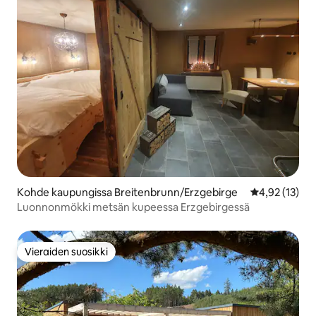
Kohde kaupungissa Breitenbrunn/Erzgebirge
Keskimääräine
4,92 (13)
Luonnonmökki metsän kupeessa Erzgebirgessä
Vieraiden suosikki
Vieraiden suosikki