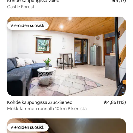
Kohde kaupungissa Valeč
Keskimäärä
5 (17)
Castle Forest
Vieraiden suosikki
Vieraiden suosikki
Kohde kaupungissa Zruč-Senec
Keskimääräinen
4,85 (113)
Mökki lammen rannalla 10 km Pilsenistä
Vieraiden suosikki
Vieraiden suosikki