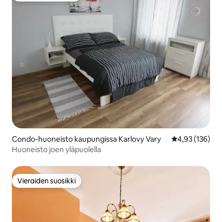
Condo-huoneisto kaupungissa Karlovy Vary
Keskimääräinen
4,93 (136)
Huoneisto joen yläpuolella
Vieraiden suosikki
Vieraiden suosikki