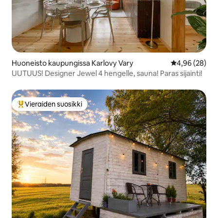
Huoneisto kaupungissa Karlovy Vary
Keskimääräine
4,96 (28)
UUTUUS! Designer Jewel 4 hengelle, sauna! Paras sijainti!
Vieraiden suosikki
Vieraiden suosikkien parhaimmistoa