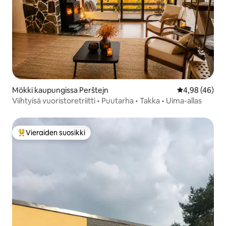
Mökki kaupungissa Perštejn
Keskimääräine
4,98 (46)
Viihtyisä vuoristoretriitti • Puutarha • Takka • Uima-allas
Vieraiden suosikki
Vieraiden suosikkien parhaimmistoa