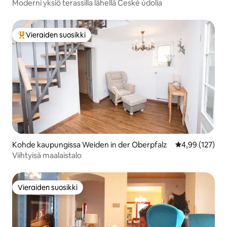
Moderni yksiö terassilla lähellä České údolía
Vieraiden suosikki
Vieraiden suosikkien parhaimmistoa
Kohde kaupungissa Weiden in der Oberpfalz
Keskimääräinen
4,99 (127)
Viihtyisä maalaistalo
Vieraiden suosikki
Vieraiden suosikki