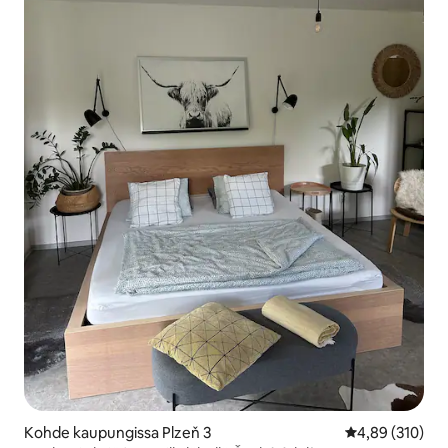
Kohde kaupungissa Plzeň 3
Keskimääräinen
4,89 (310)