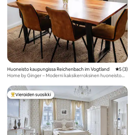
Huoneisto kaupungissa Reichenbach im Vogtland
Keskimäär
5 (3)
Home by Ginger – Moderni kaksikerroksinen huoneisto
WE5
Vieraiden suosikki
Vieraiden suosikkien parhaimmistoa