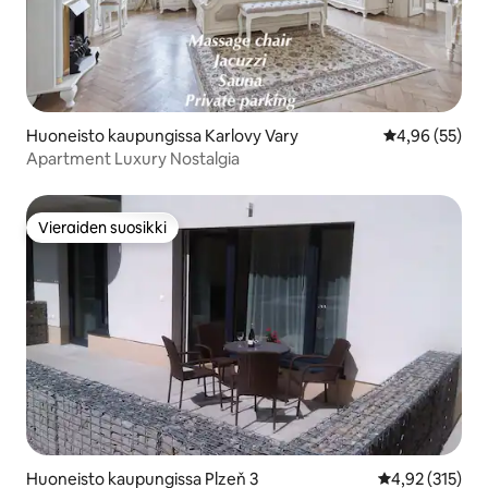
Huoneisto kaupungissa Karlovy Vary
Keskimääräine
4,96 (55)
Apartment Luxury Nostalgia
Vieraiden suosikki
Vieraiden suosikki
Huoneisto kaupungissa Plzeň 3
Keskimääräinen
4,92 (315)