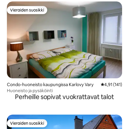
Vieraiden suosikki
Vieraiden suosikki
Condo-huoneisto kaupungissa Karlovy Vary
Keskimääräinen
4,91 (141)
Huoneisto ja pysäköinti
Perheille sopivat vuokrattavat talot
Vieraiden suosikki
Vieraiden suosikki