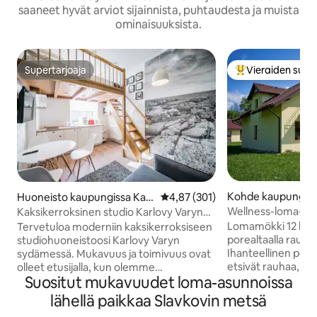
saaneet hyvät arviot sijainnista, puhtaudesta ja muista
ominaisuuksista.
Supertarjoaja
Vieraiden suosi
Supertarjoaja
Vieraiden suosik
Kohde kaupungiss
Huoneisto kaupungissa Karl
Keskimääräinen arvio 4,87/5, 30
4,87 (301)
e
ovy Vary
Wellness-loma-asu
Kaksikerroksinen studio Karlovy Varyn
MRNULAND
keskustassa
Lomamökki 12 heng
Tervetuloa moderniin kaksikerroksiseen
porealtaalla rauha
studiohuoneistoosi Karlovy Varyn
Ihanteellinen perhei
sydämessä. Mukavuus ja toimivuus ovat
etsivät rauhaa, mu
olleet etusijalla, kun olemme
Suositut mukavuudet loma-asunnoissa
elämyksiä. 4 viih
suunnitelleet kaksikerroksiset
täysin varusteltu k
huoneistomme. Niissä on tyylikäs
lähellä paikkaa Slavkovin metsä
jossa on takka. Hyv
kaksikerroksinen pohjaratkaisu, joka luo