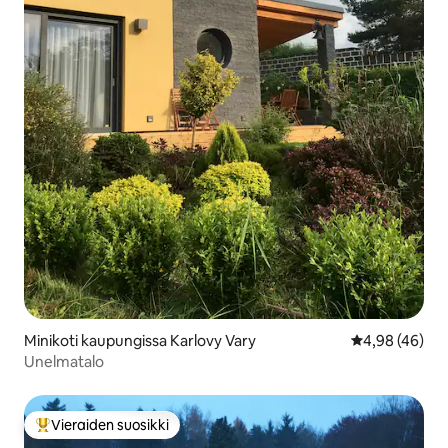
Minikoti kaupungissa Karlovy Vary
Keskimääräine
4,98 (46)
Unelmatalo
Vieraiden suosikki
Vieraiden suosikkien parhaimmistoa