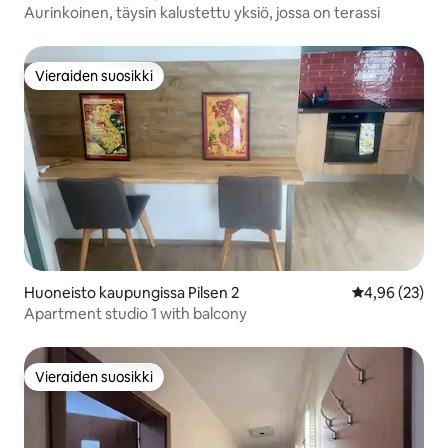
Aurinkoinen, täysin kalustettu yksiö, jossa on terassi
Vieraiden suosikki
Vieraiden suosikki
Huoneisto kaupungissa Pilsen 2
Keskimääräine
4,96 (23)
Apartment studio 1 with balcony
Vieraiden suosikki
Vieraiden suosikki