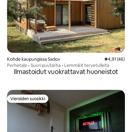
Kohde kaupungissa Sadov
Keskimääräine
4,91 (46)
Perhetalo • Suuri puutarha • Lemmikit tervetulleita
Ilmastoidut vuokrattavat huoneistot
Vieraiden suosikki
Vieraiden suosikki