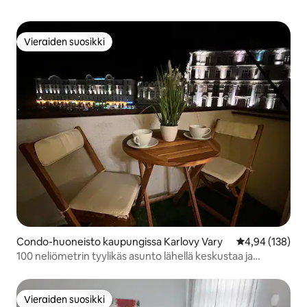
Vieraiden suosikki
Vieraiden suosikki
Condo-huoneisto kaupungissa Karlovy Vary
Keskimääräinen
4,94 (138)
100 neliömetrin tyylikäs asunto lähellä keskustaa ja
GrandHotelia
Vieraiden suosikki
Vieraiden suosikki