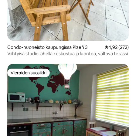
Condo-huoneisto kaupungissa Plzeň 3
Keskimääräinen
4,92 (272)
Viihtyisä studio lähellä keskustaa ja luontoa, valtava terassi
Vieraiden suosikki
Vieraiden suosikki