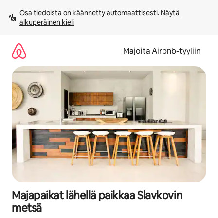
Jätä
Osa tiedoista on käännetty automaattisesti. 
Näytä 
sisältö
alkuperäinen kieli
väliin
Majoita Airbnb-tyyliin
Majapaikat lähellä paikkaa Slavkovin
metsä