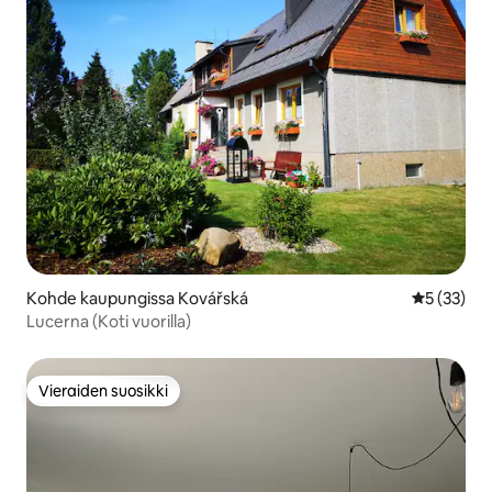
Kohde kaupungissa Kovářská
Keskimäärä
5 (33)
Lucerna (Koti vuorilla)
Vieraiden suosikki
Vieraiden suosikki