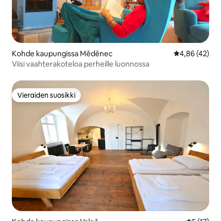
Kohde kaupungissa Měděnec
Keskimääräine
4,86 (42)
Viisi vaahterakoteloa perheille luonnossa
Vieraiden suosikki
Vieraiden suosikki