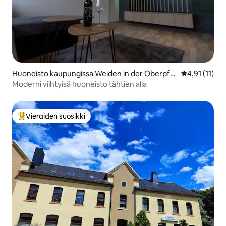
Huoneisto kaupungissa Weiden in der Oberpfal
Keskimääräin
4,91 (11)
z
Moderni viihtyisä huoneisto tähtien alla
Vieraiden suosikki
Vieraiden suosikkien parhaimmistoa