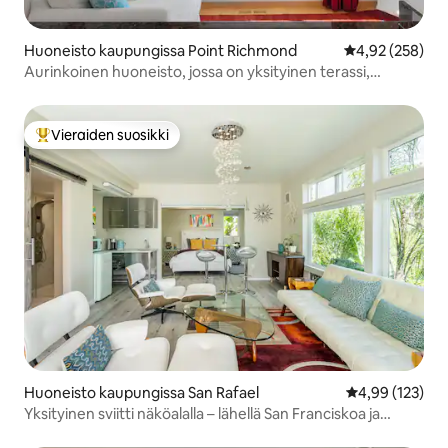
Huoneisto kaupungissa Point Richmond
Keskimääräinen
4,92 (258)
Aurinkoinen huoneisto, jossa on yksityinen terassi,
lahtinäkymä
Vieraiden suosikki
Vieraiden suosikkien parhaimmistoa
Huoneisto kaupungissa San Rafael
Keskimääräinen
4,99 (123)
Yksityinen sviitti näköalalla – lähellä San Franciskoa ja
viinialuetta