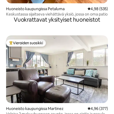
Huoneisto kaupungissa Petaluma
Keskimääräinen
4,98 (535)
Keskustassa sijaitseva viehättävä yksiö, jossa on oma patio
Vuokrattavat yksityiset huoneistot
Vieraiden suosikki
Vieraiden suosikkien parhaimmistoa
Huoneisto kaupungissa Martinez
Keskimääräinen
4,96 (377)
Valoisa 2 makuuhuoneen asunto, jossa on ajotie ja pesula,