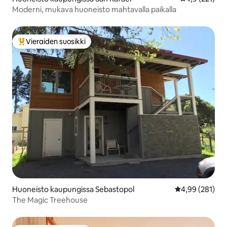
Moderni, mukava huoneisto mahtavalla paikalla
Vieraiden suosikki
Vieraiden suosikkien parhaimmistoa
Huoneisto kaupungissa Sebastopol
Keskimääräinen
4,99 (281)
The Magic Treehouse