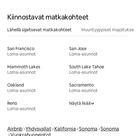
Kiinnostavat matkakohteet
Lähellä sijaitsevat matkakohteet
Muuntyyppiset majoitukset
San Francisco
San Jose
Loma-asunnot
Loma-asunnot
Mammoth Lakes
South Lake Tahoe
Loma-asunnot
Loma-asunnot
Oakland
Sacramento
Loma-asunnot
Loma-asunnot
Reno
Näytä lisää
Loma-asunnot
Airbnb
Yhdysvallat
Kalifornia
Sonoma
Sonoma
Vuokrahuoneistot