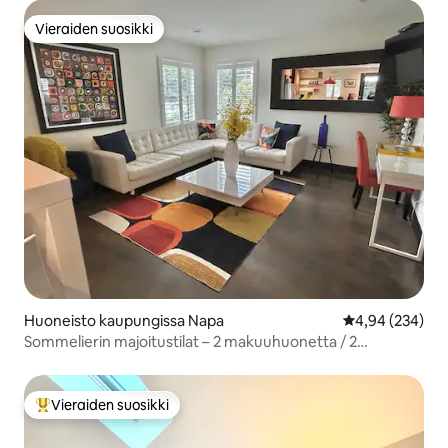
Vieraiden suosikki
Vieraiden suosikki
Huoneisto kaupungissa Napa
Keskimääräinen
4,94 (234)
Sommelierin majoitustilat – 2 makuuhuonetta / 2
kylpyhuonetta, ei majoittajaa
Vieraiden suosikki
Vieraiden suosikkien parhaimmistoa