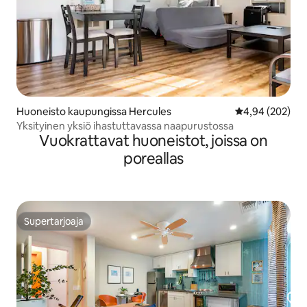
Huoneisto kaupungissa Hercules
Keskimääräinen
4,94 (202)
Yksityinen yksiö ihastuttavassa naapurustossa
Vuokrattavat huoneistot, joissa on
poreallas
Supertarjoaja
Supertarjoaja