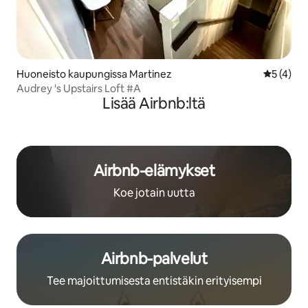
Huoneisto kaupungissa Martinez
Keskimäär
5 (4)
Audrey 's Upstairs Loft #A
Lisää Airbnb:ltä
Airbnb-elämykset
Koe jotain uutta
Airbnb-palvelut
Tee majoittumisesta entistäkin erityisempi