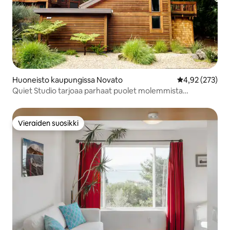
Huoneisto kaupungissa Novato
Keskimääräinen
4,92 (273)
Quiet Studio tarjoaa parhaat puolet molemmista
maailmoista: SF & Napa
Vieraiden suosikki
Vieraiden suosikki