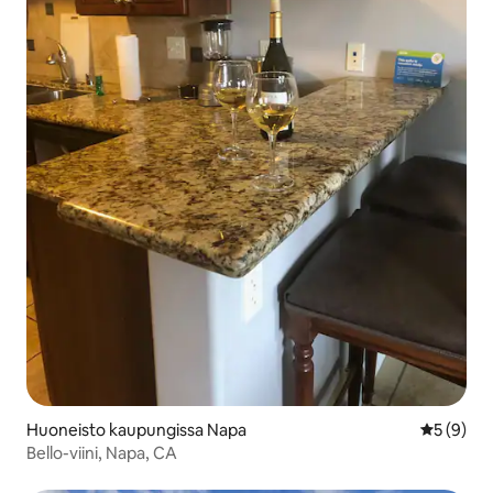
Huoneisto kaupungissa Napa
Keskimäär
5 (9)
Bello-viini, Napa, CA