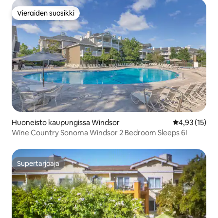
Vieraiden suosikki
Vieraiden suosikki
Huoneisto kaupungissa Windsor
Keskimääräine
4,93 (15)
Wine Country Sonoma Windsor 2 Bedroom Sleeps 6!
Supertarjoaja
Supertarjoaja