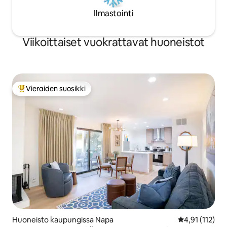
Ilmastointi
Viikoittaiset vuokrattavat huoneistot
Vieraiden suosikki
Vieraiden suosikkien parhaimmistoa
Huoneisto kaupungissa Napa
Keskimääräinen
4,91 (112)