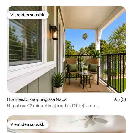
Vieraiden suosikki
Vieraiden suosikki
Huoneisto kaupungissa Napa
Keskimäär
5 (5)
NapaLuxe*2 minuutin ajomatka DT:lle|Uima-
allas|Grilli|Lemmikit sallittu|4 hengen
Vieraiden suosikki
Vieraiden suosikki