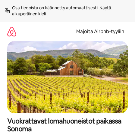
Jätä
Osa tiedoista on käännetty automaattisesti. 
Näytä 
sisältö
alkuperäinen kieli
väliin
Majoita Airbnb-tyyliin
Vuokrattavat lomahuoneistot paikassa
Sonoma