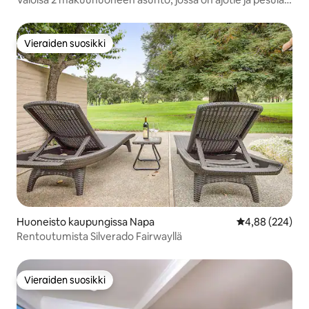
lähellä Napaa/San Franciscoa
Vieraiden suosikki
Vieraiden suosikki
Huoneisto kaupungissa Napa
Keskimääräinen
4,88 (224)
Rentoutumista Silverado Fairwayllä
Vieraiden suosikki
Vieraiden suosikki