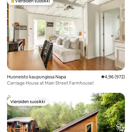
Vieraiden suosikki
Vieraiden suosikkien parhaimmistoa
Huoneisto kaupungissa Napa
Keskimääräinen
4,96 (972)
Carriage House at Main Street Farmhouse!
Vieraiden suosikki
Vieraiden suosikki