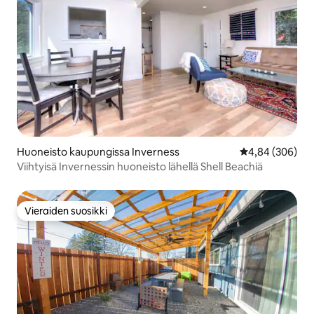
Huoneisto kaupungissa Inverness
Keskimääräinen
4,84 (306)
Viihtyisä Invernessin huoneisto lähellä Shell Beachiä
Vieraiden suosikki
Vieraiden suosikki