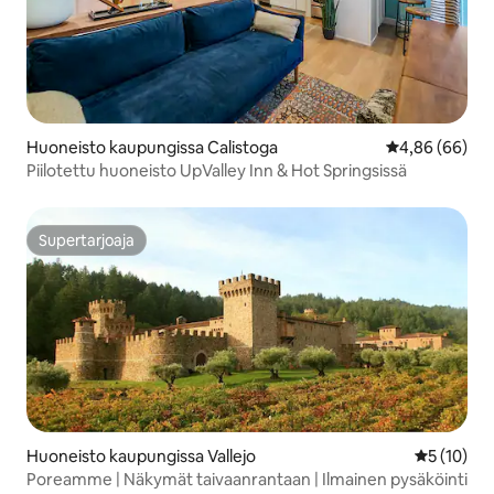
Huoneisto kaupungissa Calistoga
Keskimääräine
4,86 (66)
Piilotettu huoneisto UpValley Inn & Hot Springsissä
Supertarjoaja
Supertarjoaja
Huoneisto kaupungissa Vallejo
Keskimäärä
5 (10)
Poreamme | Näkymät taivaanrantaan | Ilmainen pysäköinti