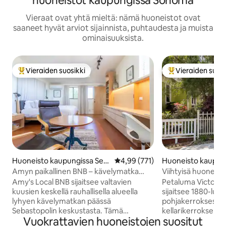
huoneistot kaupungissa Sonoma
Vieraat ovat yhtä mieltä: nämä huoneistot ovat
saaneet hyvät arviot sijainnista, puhtaudesta ja muista
ominaisuuksista.
Vieraiden suosikki
Vieraiden suosi
Vieraiden suosikkien parhaimmistoa
Vieraiden suosik
Huoneisto kaupungissa Seb
Keskimääräinen arvio 4,99/5, 77
4,99 (771)
Huoneisto kaupun
astopol
aluma
Amyn paikallinen BNB – kävelymatka
Viihtyisä huoneist
kaupunkiin **ja poreamme!**
kävelymatka ravint
Amy's Local BNB sijaitsee valtavien
Petaluma Victoria
kauppoihin!
kuusien keskellä rauhallisella alueella
sijaitsee 1880-luvu
lyhyen kävelymatkan päässä
pohjakerroksessa (
Sebastopolin keskustasta. Tämä
kellarikerrokseksi). Petalum
Vuokrattavien huoneistojen suositut
aurinkoinen nykyaikainen helmi
historiallinen kesk