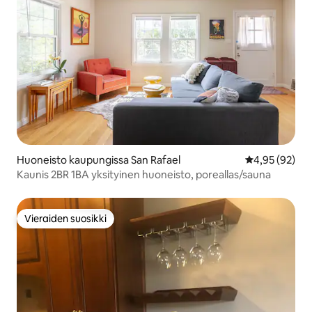
Huoneisto kaupungissa San Rafael
Keskimääräine
4,95 (92)
Kaunis 2BR 1BA yksityinen huoneisto, poreallas/sauna
Vieraiden suosikki
Vieraiden suosikki