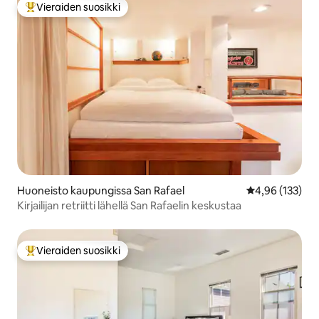
Vieraiden suosikki
Vieraiden suosikkien parhaimmistoa
Huoneisto kaupungissa San Rafael
Keskimääräinen
4,96 (133)
Kirjailijan retriitti lähellä San Rafaelin keskustaa
Vieraiden suosikki
Vieraiden suosikkien parhaimmistoa