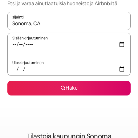
Etsi ja varaa ainutlaatuisia huoneistoja Airbnb:ltä
sijainti
Kun tulokset ovat saatavilla, navigoi ylös- ja alas-nuolinäppäimi
Sisäänkirjautuminen
Uloskirjautuminen
Haku
Tilastoja kaupungin Sonoma