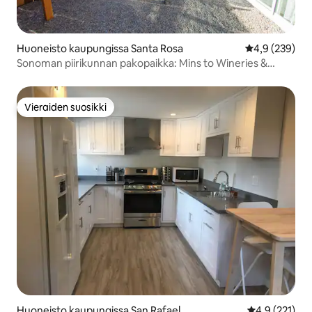
Huoneisto kaupungissa Santa Rosa
Keskimääräine
4,9 (239)
Sonoman piirikunnan pakopaikka: Mins to Wineries &
Downtown
Vieraiden suosikki
Vieraiden suosikki
Huoneisto kaupungissa San Rafael
Keskimääräine
4,9 (221)