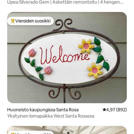
Upea Silverado Gem | Äskettäin remontoitu | 4 hengen
majoitus
Vieraiden suosikki
Vieraiden suosikkien parhaimmistoa
Huoneisto kaupungissa Santa Rosa
Keskimääräinen
4,97 (892)
Yksityinen lomapaikka West Santa Rosassa