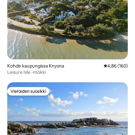
Kohde kaupungissa Knysna
Keskimääräinen
4,86 (160)
Leisure Isle -mökki
Vieraiden suosikki
Vieraiden suosikki