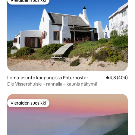
Vieraiden suosikki
Vieraiden suosikki
Loma-asunto kaupungissa Paternoster
Keskimääräine
4,8 (404)
Die Vissershuisie – rannalla – kaunis näkymä
Vieraiden suosikki
Vieraiden suosikki