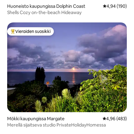
Huoneisto kaupungissa Dolphin Coast
Keskimääräinen
4,94 (190)
Shells Cozy on-the-beach Hideaway
Vieraiden suosikki
Vieraiden suosikkien parhaimmistoa
Mökki kaupungissa Margate
Keskimääräinen
4,96 (483)
Merellä sijaitseva studio PrivateHolidayHomessa