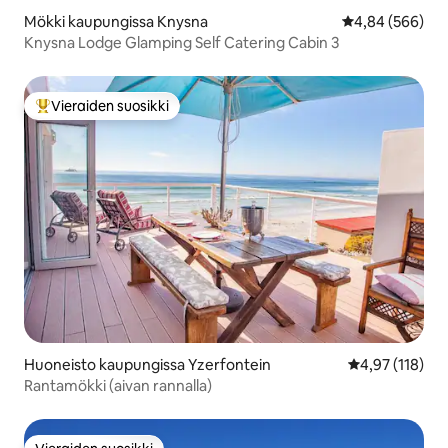
Mökki kaupungissa Knysna
Keskimääräinen
4,84 (566)
Knysna Lodge Glamping Self Catering Cabin 3
Vieraiden suosikki
Vieraiden suosikkien parhaimmistoa
Huoneisto kaupungissa Yzerfontein
Keskimääräinen
4,97 (118)
Rantamökki (aivan rannalla)