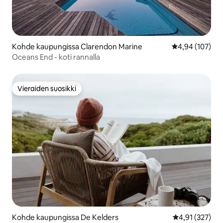
Kohde kaupungissa Clarendon Marine
Keskimääräinen
4,94 (107)
Oceans End - koti rannalla
Vieraiden suosikki
Vieraiden suosikki
Kohde kaupungissa De Kelders
Keskimääräinen
4,91 (327)