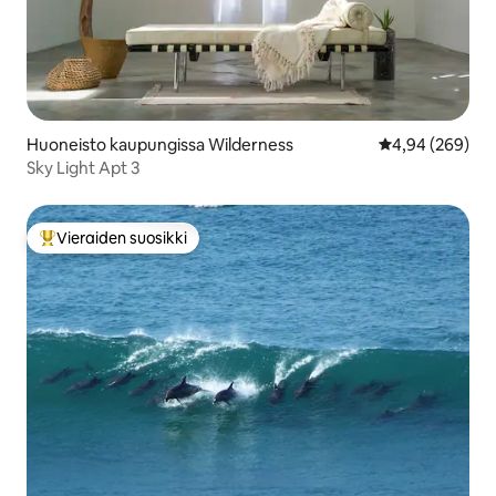
Huoneisto kaupungissa Wilderness
Keskimääräinen
4,94 (269)
Sky Light Apt 3
Vieraiden suosikki
Vieraiden suosikkien parhaimmistoa