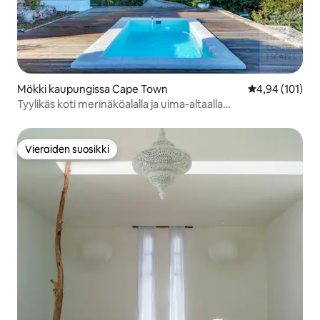
Mökki kaupungissa Cape Town
Keskimääräinen
4,94 (101)
Tyylikäs koti merinäköalalla ja uima-altaalla
Scarborough'ssa
Vieraiden suosikki
Vieraiden suosikki