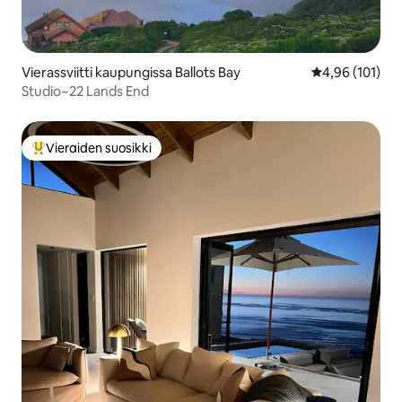
Vierassviitti kaupungissa Ballots Bay
Keskimääräinen
4,96 (101)
Studio~22 Lands End
Vieraiden suosikki
Vieraiden suosikkien parhaimmistoa