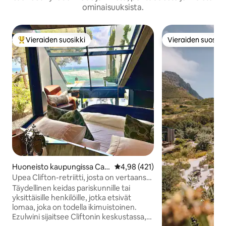
ominaisuuksista.
Vieraiden suosikki
Vieraiden suosikk
Vieraiden suosikkien parhaimmistoa
Vieraiden suosikk
Huoneisto kaupungissa Cap
Keskimääräinen arvio 4,98/5, 42
4,98 (421)
e Town
Upea Clifton-retriitti, josta on vertaansa
vailla olevat merinäkymät
Täydellinen keidas pariskunnille tai
yksittäisille henkilöille, jotka etsivät
lomaa, joka on todella ikimuistoinen.
Ezulwini sijaitsee Cliftonin keskustassa,