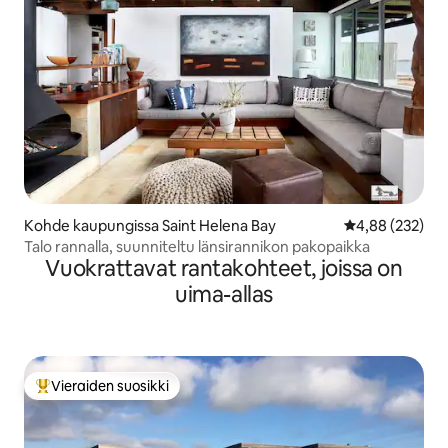
Kohde kaupungissa Saint Helena Bay
Keskimääräinen
4,88 (232)
Talo rannalla, suunniteltu länsirannikon pakopaikka
Vuokrattavat rantakohteet, joissa on
uima-allas
Vieraiden suosikki
Vieraiden suosikkien parhaimmistoa