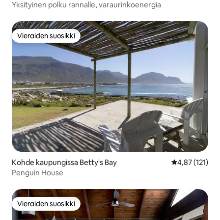
Yksityinen polku rannalle, varaurinkoenergia
Vieraiden suosikki
Vieraiden suosikki
Kohde kaupungissa Betty's Bay
Keskimääräinen
4,87 (121)
Penguin House
Vieraiden suosikki
Vieraiden suosikki