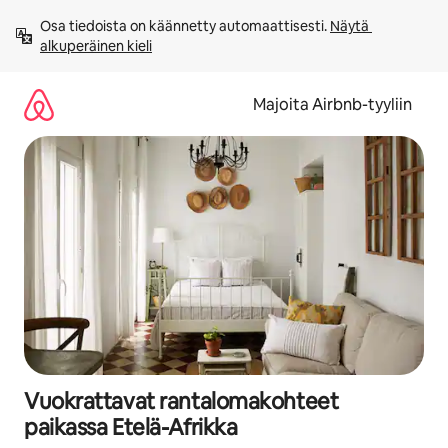
Jätä
Osa tiedoista on käännetty automaattisesti. 
Näytä 
sisältö
alkuperäinen kieli
väliin
Majoita Airbnb-tyyliin
Vuokrattavat rantalomakohteet
paikassa Etelä-Afrikka