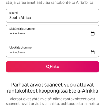
Etsi ja varaa ainutlaatuisia rantakohteita Airbnb:ltä
sijainti
Kun tulokset ovat saatavilla, navigoi ylös- ja alas-nuolinäppäimi
Sisäänkirjautuminen
Uloskirjautuminen
Haku
Parhaat arviot saaneet vuokrattavat
rantakohteet kaupungissa Etelä-Afrikka
Vieraat ovat yhtä mieltä: nämä rantakohteet ovat
saaneet hyvät arviot sijainnista, puhtaudesta ja muista