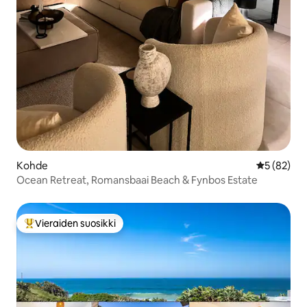
Kohde
Keskimäärä
5 (82)
Ocean Retreat, Romansbaai Beach & Fynbos Estate
Vieraiden suosikki
Vieraiden suosikkien parhaimmistoa