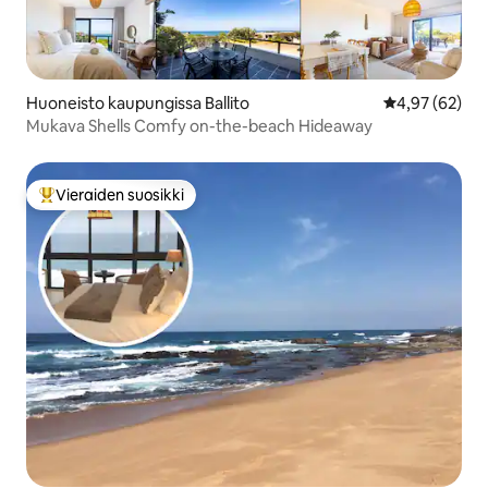
Huoneisto kaupungissa Ballito
Keskimääräine
4,97 (62)
Mukava Shells Comfy on-the-beach Hideaway
Vieraiden suosikki
Vieraiden suosikkien parhaimmistoa