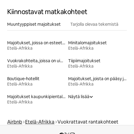
Kiinnostavat matkakohteet
Muuntyyppiset majoitukset
Tarjolla olevaa tekemistä
Majoitukset, joissa on esteetön vuode
Minitalomajoitukset
Etelä-Afrikka
Etelä-Afrikka
Vuokrakohteita, joissa on uima-allas
Tiipiimajoitukset
Etelä-Afrikka
Etelä-Afrikka
Boutique-hotellit
Majoitukset, joista on pääsy järvelle
Etelä-Afrikka
Etelä-Afrikka
Majoitukset kaupunkipientaloissa
Näytä lisää
Etelä-Afrikka
Airbnb
Etelä-Afrikka
Vuokrattavat rantakohteet