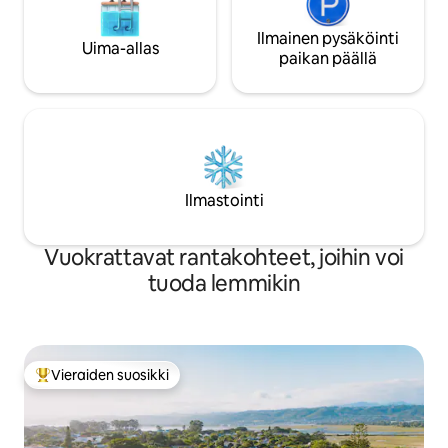
Ilmainen pysäköinti
Uima-allas
paikan päällä
Ilmastointi
Vuokrattavat rantakohteet, joihin voi
tuoda lemmikin
Vieraiden suosikki
Vieraiden suosikkien parhaimmistoa