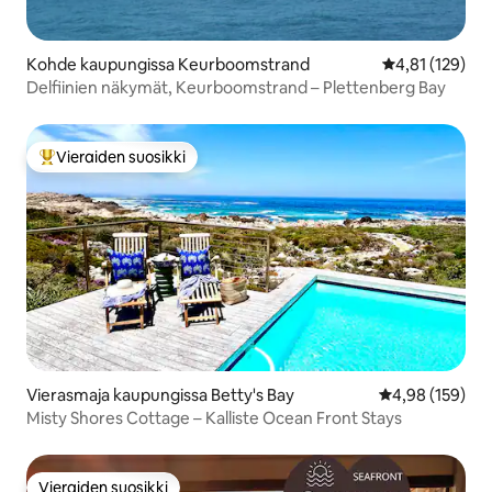
Kohde kaupungissa Keurboomstrand
Keskimääräinen
4,81 (129)
Delfiinien näkymät, Keurboomstrand – Plettenberg Bay
Vieraiden suosikki
Vieraiden suosikkien parhaimmistoa
Vierasmaja kaupungissa Betty's Bay
Keskimääräinen
4,98 (159)
Misty Shores Cottage – Kalliste Ocean Front Stays
Vieraiden suosikki