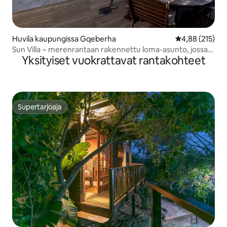
Huvila kaupungissa Gqeberha
Keskimääräinen
4,88 (215)
Sun Villa ~ merenrantaan rakennettu loma-asunto, jossa
Yksityiset vuokrattavat rantakohteet
on uima-allas
Supertarjoaja
Supertarjoaja