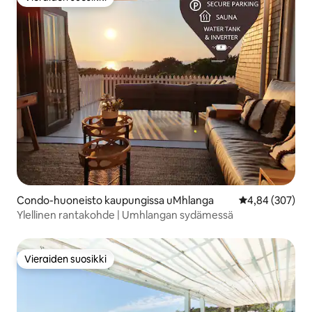
Vieraiden suosikki
Condo-huoneisto kaupungissa uMhlanga
Keskimääräinen
4,84 (307)
Ylellinen rantakohde | Umhlangan sydämessä
Vieraiden suosikki
Vieraiden suosikki