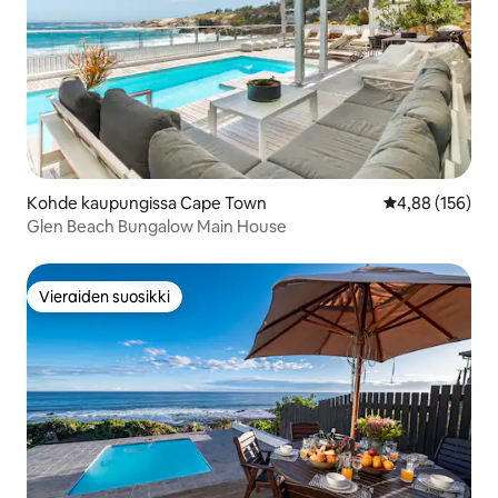
Kohde kaupungissa Cape Town
Keskimääräinen
4,88 (156)
Glen Beach Bungalow Main House
Vieraiden suosikki
Vieraiden suosikki