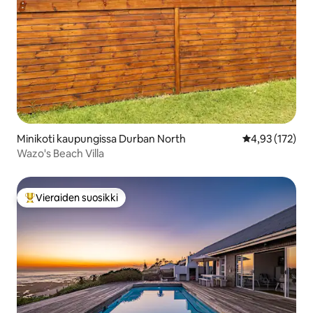
Minikoti kaupungissa Durban North
Keskimääräinen
4,93 (172)
Wazo's Beach Villa
Vieraiden suosikki
Vieraiden suosikkien parhaimmistoa