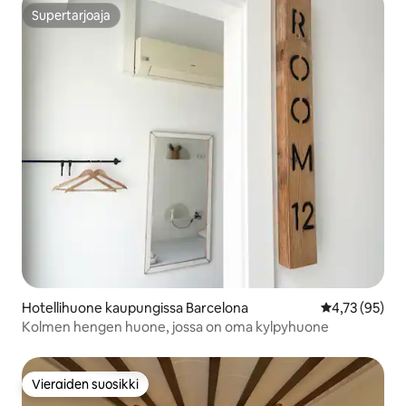
Supertarjoaja
Supertarjoaja
Hotellihuone kaupungissa Barcelona
Keskimääräine
4,73 (95)
Kolmen hengen huone, jossa on oma kylpyhuone
Vieraiden suosikki
Vieraiden suosikki