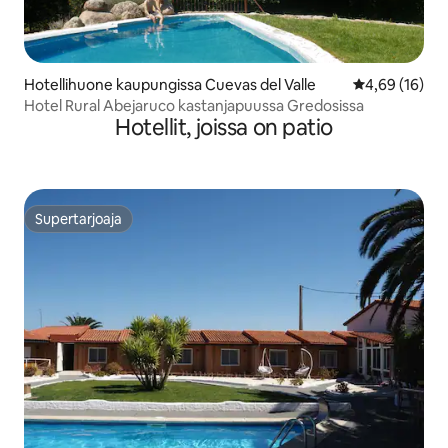
Hotellihuone kaupungissa Cuevas del Valle
Keskimääräine
4,69 (16)
Hotel Rural Abejaruco kastanjapuussa Gredosissa
Hotellit, joissa on patio
Supertarjoaja
Supertarjoaja