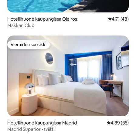
Hotellihuone kaupungissa Oleiros
Keskimääräine
4,71 (48)
Makkan Club
Vieraiden suosikki
Vieraiden suosikki
Hotellihuone kaupungissa Madrid
Keskimääräine
4,89 (35)
Madrid Superior -sviitti