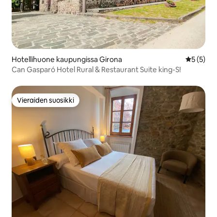
Hotellihuone kaupungissa Girona
Keskimäär
5 (5)
Can Gasparó Hotel Rural & Restaurant Suite king-S!
Vieraiden suosikki
Vieraiden suosikki