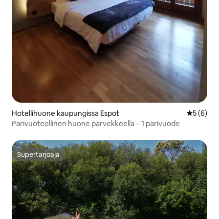
Hotellihuone kaupungissa Espot
Keskimäär
5 (6)
Parivuoteellinen huone parvekkeella – 1 parivuode
Supertarjoaja
Supertarjoaja