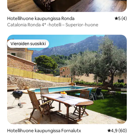
Hotellihuone kaupungissa Ronda
Keskimäär
5 (4)
Catalonia Ronda 4* -hotelli – Superior-huone
Vieraiden suosikki
Vieraiden suosikki
Hotellihuone kaupungissa Fornalutx
Keskimääräin
4,9 (60)