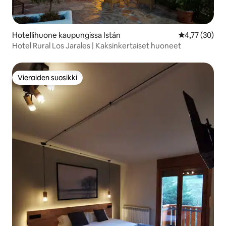
Hotellihuone kaupungissa Istán
Keskimääräine
4,77 (30)
Hotel Rural Los Jarales | Kaksinkertaiset huoneet
Vieraiden suosikki
Vieraiden suosikki