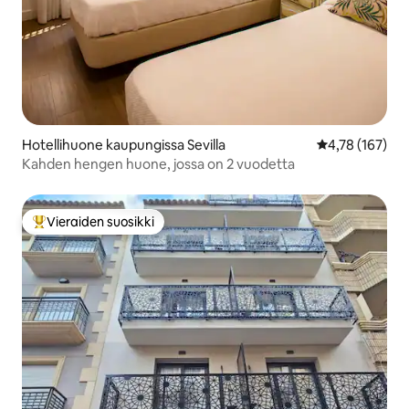
Hotellihuone kaupungissa Sevilla
Keskimääräinen
4,78 (167)
Kahden hengen huone, jossa on 2 vuodetta
Vieraiden suosikki
Vieraiden suosikkien parhaimmistoa