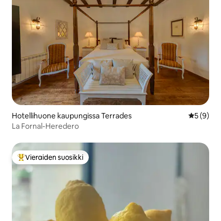
Hotellihuone kaupungissa Terrades
Keskimäär
5 (9)
La Fornal-Heredero
Vieraiden suosikki
Vieraiden suosikkien parhaimmistoa