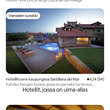
Hostel Time Life ja Nerja Costa del Sol Malaga
Vieraiden suosikki
Vieraiden suosikki
Hotellihuone kaupungissa Santillana del Mar
Keskimääräine
4,74 (94)
Kahden hengen huone, jossa on parveke tai terassi,
Hotellit, joissa on uima-allas
Posada Spa San Marcos