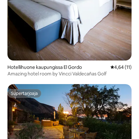
Hotellihuone kaupungissa El Gordo
Keskimääräine
4,64 (11)
Amazing hotel room by Vincci Valdecañas Golf
Supertarjoaja
Supertarjoaja