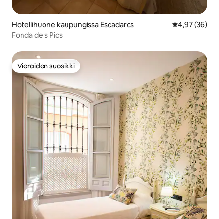
Hotellihuone kaupungissa Escadarcs
Keskimääräine
4,97 (36)
Fonda dels Pics
Vieraiden suosikki
Vieraiden suosikki