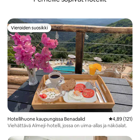
Vieraiden suosikki
Vieraiden suosikki
Hotellihuone kaupungissa Benadalid
Keskimääräinen
4,89 (121)
Viehättävä Almejí-hotelli, jossa on uima-allas ja näköalat.