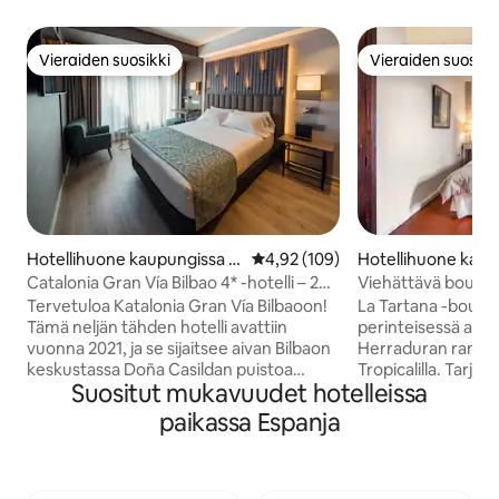
Vieraiden suosikki
Vieraiden suosikk
Vieraiden suosikki
Vieraiden suosikk
Hotellihuone kaupungissa Bi
Keskimääräinen arvio 4,92/5, 10
4,92 (109)
Hotellihuone kaup
lbao
Herradura
Catalonia Gran Vía Bilbao 4* -hotelli – 2
Viehättävä boutiqu
hengen huone
merinäkymillä
Tervetuloa Katalonia Gran Vía Bilbaoon!
La Tartana -boutiqu
Tämä neljän tähden hotelli avattiin
perinteisessä anda
vuonna 2021, ja se sijaitsee aivan Bilbaon
Herraduran rannik
keskustassa Doña Casildan puistoa
Tropicalilla. Tarj
Suositut mukavuudet hotelleissa
vastapäätä ja hyvin lähellä Guggenheim-
puutarhoja terasse
museota ja Euskaldunan
perinteisen tyylistä huo
paikassa Espanja
kongressipalatsia. Se sijaitsee Gran Vía
hotelli Tartana on
Don Diego López de Harolla, tyylikkäässä
sillä se on ainutla
kadulla, jolla on kaupungin parhaat
voit nauttia ympär
kaupat ja laaja valikoima baareja ja
rentoutumisesta, 