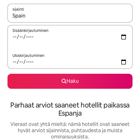
sijainti
Kun tulokset ovat saatavilla, navigoi ylös- ja alas-nuolinäppäimi
Sisäänkirjautuminen
Uloskirjautuminen
Haku
Parhaat arviot saaneet hotellit paikassa
Espanja
Vieraat ovat yhtä mieltä: nämä hotellit ovat saaneet
hyvät arviot sijainnista, puhtaudesta ja muista
ominaisuuksista.