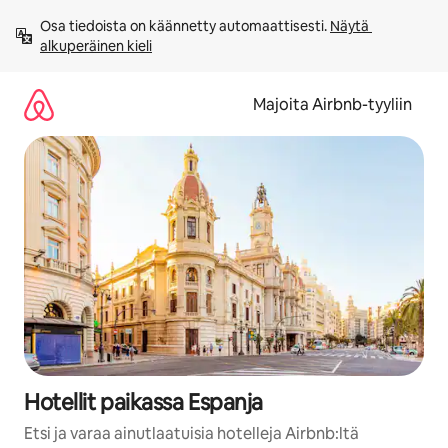
Jätä
Osa tiedoista on käännetty automaattisesti. 
Näytä 
sisältö
alkuperäinen kieli
väliin
Majoita Airbnb-tyyliin
Hotellit paikassa Espanja
Etsi ja varaa ainutlaatuisia hotelleja Airbnb:ltä