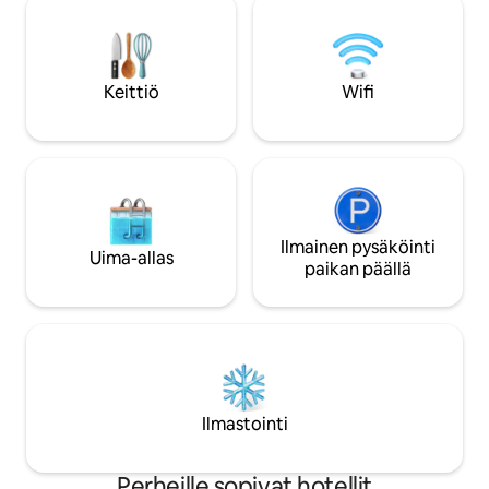
ravintoloita. Kahden hengen huoneet
ainutlaatuisuudesta
ovat mukavia ja täysin varustettuja.
palveluista, joita t
Niiden pinta-ala on 21 m².
unohtumattoman
elämiseen.
Keittiö
Wifi
Ilmainen pysäköinti
Uima-allas
paikan päällä
Ilmastointi
Perheille sopivat hotellit