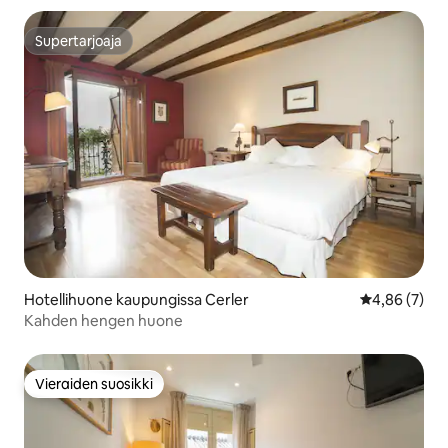
Supertarjoaja
Supertarjoaja
Hotellihuone kaupungissa Cerler
Keskimääräin
4,86 (7)
Kahden hengen huone
Vieraiden suosikki
Vieraiden suosikki