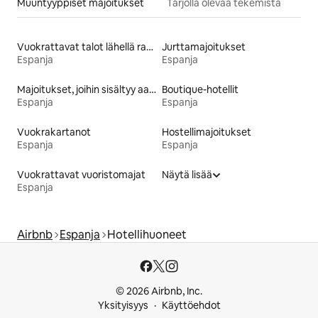
Muuntyyppiset majoitukset
Tarjolla olevaa tekemistä
Vuokrattavat talot lähellä rantaa
Jurttamajoitukset
Espanja
Espanja
Majoitukset, joihin sisältyy aamiainen
Boutique-hotellit
Espanja
Espanja
Vuokrakartanot
Hostellimajoitukset
Espanja
Espanja
Vuokrattavat vuoristomajat
Näytä lisää
Espanja
Airbnb
Espanja
Hotellihuoneet
© 2026 Airbnb, Inc.
Yksityisyys
Käyttöehdot