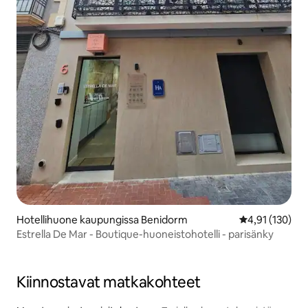
Hotellihuone kaupungissa Benidorm
Keskimääräinen
4,91 (130)
Estrella De Mar - Boutique-huoneistohotelli - parisänky
Kiinnostavat matkakohteet