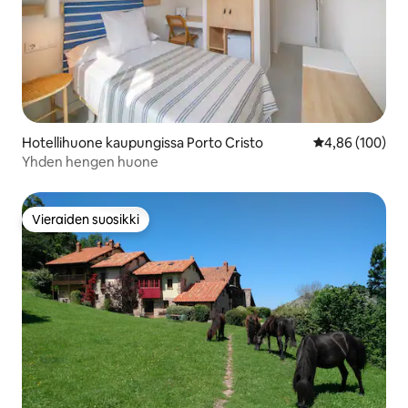
Hotellihuone kaupungissa Porto Cristo
Keskimääräinen
4,86 (100)
Yhden hengen huone
Vieraiden suosikki
Vieraiden suosikki