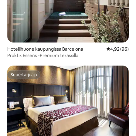
Hotellihuone kaupungissa Barcelona
Keskimääräine
4,92 (96)
Praktik Èssens -Premium terassilla
Supertarjoaja
Supertarjoaja