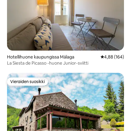
Hotellihuone kaupungissa Málaga
Keskimääräinen
4,88 (164)
La Siesta de Picasso -huone Junior-sviitti
Vieraiden suosikki
Vieraiden suosikki