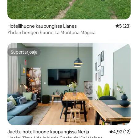
Hotellihuone kaupungissa Llanes
Keskimäärä
5 (23)
Yhden hengen huone La Montaña Mágica
Supertarjoaja
Supertarjoaja
Jaettu hotellihuone kaupungissa Nerja
Keskimääräine
4,92 (12)