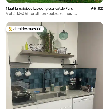
Maatilamajoitus kaupungissa Kettle Falls
Keskimäärä
5 (82)
Viehättävä historiallinen koulurakennus –
koiraystävällinen!
Vieraiden suosikki
Vieraiden suosikkien parhaimmistoa