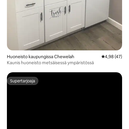
Huoneisto kaupungissa Chewelah
Keskimääräine
4,98 (47)
Kaunis huoneisto metsäisessä ympäristössä
Supertarjoaja
Supertarjoaja