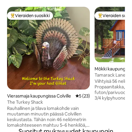
Vieraiden suosikki
Vieraiden suosi
Vieraiden suosikkien parhaimmistoa
Vieraiden suosik
Mökki kaupungiss
Tamarack Lane Ca
Viihtyisä 56 neliö
Propaanitakka, älyt
futon/parivuodepöytä/-tu
Vierasmaja kaupungissa Colville
Keskimääräinen arvio 5/5, 2
5 (23)
3/4 kylpyhuone (s
The Turkey Shack
Blu-ray ja elokuvat
Rauhallinen ja tilava lomakohde vain
parivuode, TV. Starlink-internet
muutaman minuutin päässä Colvillen
matkapuhelinverko
keskustasta. Tähän noin 46 neliömetrin
rentoutumaan, re
lomakohteeseen mahtuu 5–6 henkilöä,
virkistäytymään. Omistajat asuvat 300
Suositut mukavuudet kaupungin
ja se soveltuu sekä perheille että
metrin päässä... ha