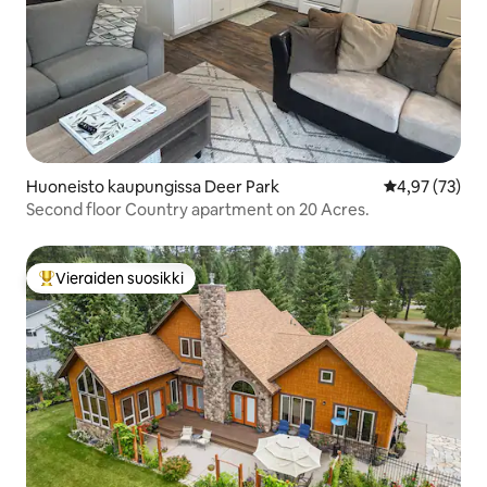
Huoneisto kaupungissa Deer Park
Keskimääräine
4,97 (73)
Second floor Country apartment on 20 Acres.
Vieraiden suosikki
Vieraiden suosikkien parhaimmistoa