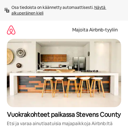
Jätä
Osa tiedoista on käännetty automaattisesti. 
Näytä 
sisältö
alkuperäinen kieli
väliin
Majoita Airbnb-tyyliin
Vuokrakohteet paikassa Stevens County
Etsi ja varaa ainutlaatuisia majapaikkoja Airbnb:ltä