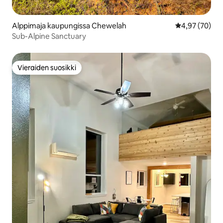
Alppimaja kaupungissa Chewelah
Keskimääräine
4,97 (70)
Sub-Alpine Sanctuary
Vieraiden suosikki
Vieraiden suosikki