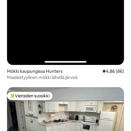
Mökki kaupungissa Hunters
Keskimääräine
4,86 (86)
Maalaistyylinen mökki lähellä järveä
Vieraiden suosikki
Vieraiden suosikkien parhaimmistoa