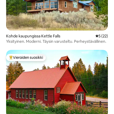
Kohde kaupungissa Kettle Falls
Keskimäärä
5 (22)
Yksityinen. Moderni. Täysin varusteltu. Perheystävällinen.
Vieraiden suosikki
Vieraiden suosikkien parhaimmistoa