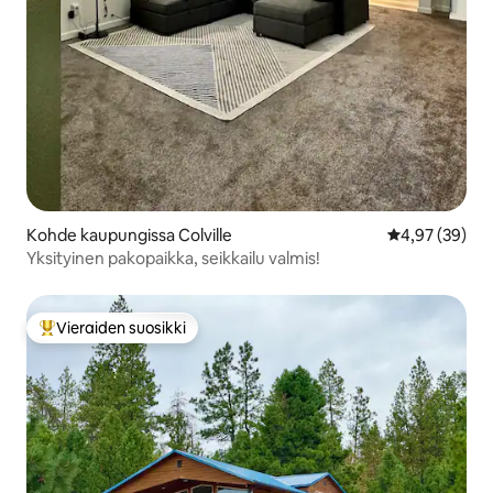
Kohde kaupungissa Colville
Keskimääräine
4,97 (39)
Yksityinen pakopaikka, seikkailu valmis!
Vieraiden suosikki
Vieraiden suosikkien parhaimmistoa