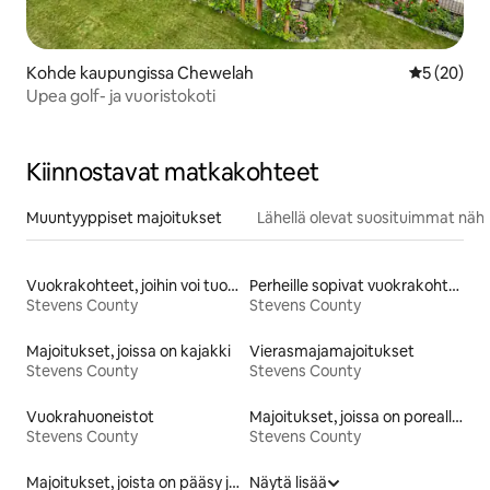
Kohde kaupungissa Chewelah
Keskimäärä
5 (20)
Upea golf- ja vuoristokoti
Kiinnostavat matkakohteet
Muuntyyppiset majoitukset
Lähellä olevat suosituimmat näh
Vuokrakohteet, joihin voi tuoda lemmikin
Perheille sopivat vuokrakohteet
Stevens County
Stevens County
Majoitukset, joissa on kajakki
Vierasmajamajoitukset
Stevens County
Stevens County
Vuokrahuoneistot
Majoitukset, joissa on poreallas
Stevens County
Stevens County
Majoitukset, joista on pääsy järvelle
Näytä lisää