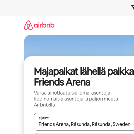
Jätä
sisältö
väliin
Majapaikat lähellä paikk
Friends Arena
Varaa ainutlaatuisia loma-asuntoja,
kodinomaisia asuntoja ja paljon muuta
Airbnb:llä
sijainti
Kun tulokset ovat saatavilla, navigoi ylös- ja alas