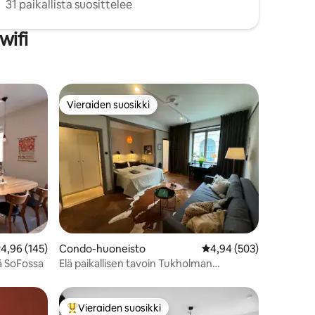
31 paikallista suosittelee
wifi
Vieraiden suosikki
istoa
Vieraiden suosikki
eskimääräinen arvio 4,96/5, 145 arvostelua
4,96 (145)
Condo-huoneisto
Keskimääräinen arvio 4
4,94 (503)
ä SoFossa
Elä paikallisen tavoin Tukholman
keskustassa
Vieraiden suosikki
Vieraiden suosikkien parhaimmistoa