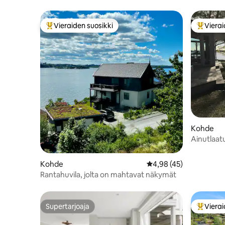
Vieraiden suosikki
Vierai
Vieraiden suosikkien parhaimmistoa
Vieraide
Kohde
Ainutlaatu
lähellä ka
Kohde
Keskimääräinen arvio 4
4,98 (45)
Rantahuvila, jolta on mahtavat näkymät
Supertarjoaja
Vierai
Supertarjoaja
Vieraide