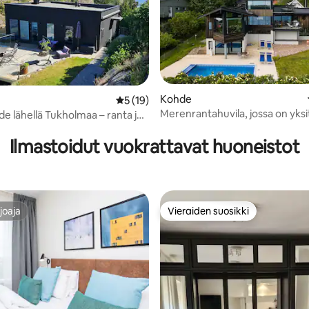
vio 5/5, 3 arvostelua
Kohde
Keskimääräinen arvio 5/5, 19 arvostelua
5 (19)
Merenrantahuvila, jossa on yks
e lähellä Tukholmaa – ranta ja
uima-allas.
Ilmastoidut vuokrattavat huoneistot
joaja
Vieraiden suosikki
joaja
Vieraiden suosikki