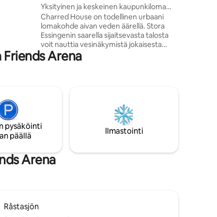
Yksityinen ja keskeinen kaupunkiloma
 on
paikka veden äärellä
Charred House on todellinen urbaani
ain 200 m:n
lomakohde aivan veden äärellä. Stora
mpäröi
Essingenin saarella sijaitsevasta talosta
nuuttia
voit nauttia vesinäkymistä jokaisesta
bussilla
 Friends Arena
huoneesta Talon on suunnitellut ja
rakentanut arkkitehti ja
huonekalusuunnittelija Mattias Stenberg
käyntikortiksi suunnittelutoimistonsa
toiminnalle. Talo on ainutlaatuinen
yhdistelmä hienovaraisia
luonnonmateriaaleja ja Mattiaksen
suunnittelemia huonekaluja. Sijainti
n pysäköinti
puiden latvustojen keskellä tarjoaa
Ilmastointi
an päällä
rauhallisen kokemuksen, mutta silti vain
lyhyen matkan päässä Tukholman
kaupunkielämästä.
ends Arena
Råstasjön