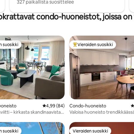
327 paikallista suosittelee
krattavat condo-huoneistot, joissa on 
n suosikki
Vieraiden suosikki
n suosikki
Vieraiden suosikkien parhaimm
92/5, 203 arvostelua
oneisto
Keskimääräinen arvio 4,99/5, 84 arvostelua
4,99 (84)
Condo-huoneisto
K
iitti – kirkasta skandinaavista
Valoisa huoneisto trendikkääss
n suosikki
Vieraiden suosikki
n suosikki
Vieraiden suosikki