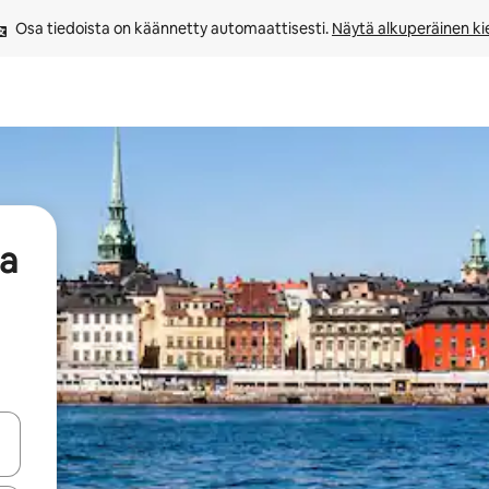
Osa tiedoista on käännetty automaattisesti. 
Näytä alkuperäinen kie
aa
-nuolinäppäimillä tai tutustu koskettamalla tai pyyhkäisemällä.