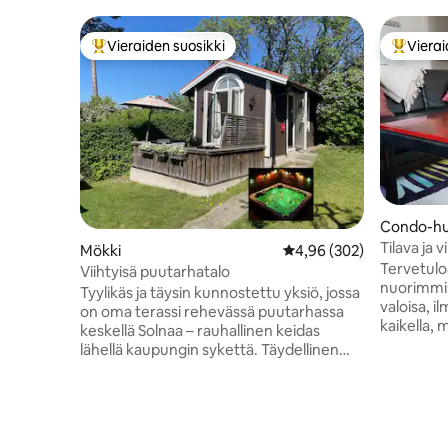
Vieraiden suosikki
Vierai
Vieraiden suosikkien parhaimmistoa
Vieraide
Condo-hu
Tilava ja 
Mökki
Keskimääräinen arvio 4,
4,96 (302)
queen-vuo
Tervetul
Viihtyisä puutarhatalo
kaupungi
nuorimmis
Tyylikäs ja täysin kunnostettu yksiö, jossa
valoisa, i
on oma terassi rehevässä puutarhassa
kaikella, 
keskellä Solnaa – rauhallinen keidas
pitkäaikai
lähellä kaupungin sykettä. Täydellinen
metroasem
pariskunnille tai yksin matkustaville. Vain
minuutin ajomatka
7 minuuttia Tukholman
vuoteesta
päärautatieasemalle junalla, lähellä
olet tutu
metroa, lähijunaa ja Arlandan
kaupunkiimme. Huoneis
lentokentän bussia. Mall of Scandinavia,