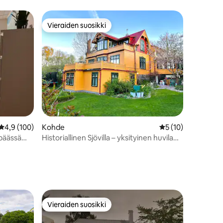
Vieraiden suosikki
Vieraiden suosikki
Keskimääräinen arvio 4,9/5, 100 arvostelua
4,9 (100)
Kohde
Keskimääräinen arv
5 (10)
päässä
Historiallinen Sjövilla – yksityinen huvila
laiturilla
Vieraiden suosikki
istoa
Vieraiden suosikki