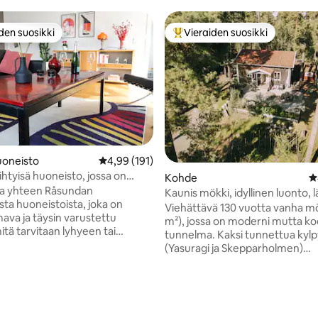
den suosikki
Vieraiden suosikki
n suosikkien parhaimmistoa
Vieraiden suosikkien parhaimm
oneisto
Keskimääräinen arvio 4,99/5, 191 arvostelua
4,99 (191)
viihtyisä huoneisto, jossa on
96/5, 302 arvostelua
Kohde
K
de, 10 minuutin päässä
oa yhteen Råsundan
Kaunis mökki, idyllinen luonto, l
sta
ta huoneistoista, joka on
TukholmaC: tä
Viehättävä 130 vuotta vanha mö
lmava ja täysin varustettu
m²), jossa on moderni mutta ko
mitä tarvitaan lyhyeen tai
tunnelma. Kaksi tunnettua kylp
seen majoittumiseen. Vain viisi
(Yasuragi ja Skepparholmen)
aa T-Centralenista (10
kävelymatkan päässä. Alakerro
). Nauti queen-size-
keittiö ja ruokailutila, jossa on k
 ja nauti mukavista öistä, kun
puuhella, olohuone ja kylpyhu
stunut kauniiseen
puutarha ja tilava puiset terassi
to on uusi, ja
täydellinen auringonottoon tai gri