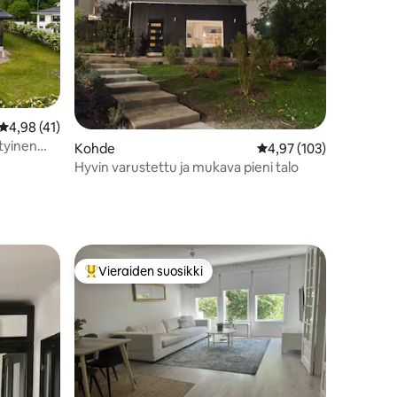
Keskimääräinen arvio 4,98/5, 41 arvostelua
4,98 (41)
ityinen
Kohde
Keskimääräinen arvio 4
4,97 (103)
Hyvin varustettu ja mukava pieni talo
Vieraiden suosikki
Vieraiden suosikkien parhaimmistoa