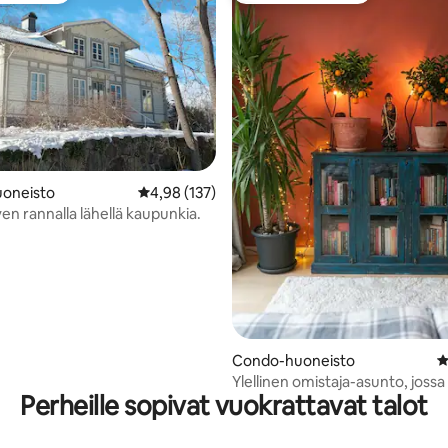
oneisto
Keskimääräinen arvio 4,98/5, 137 arvostelua
4,98 (137)
93/5, 208 arvostelua
ven rannalla lähellä kaupunkia.
Condo-huoneisto
K
Ylellinen omistaja-asunto, joss
Perheille sopivat vuokrattavat talot
terassi ja sauna.