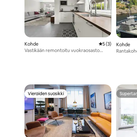
Kohde
Keskimääräinen ar
5 (3)
Kohde
Vastikään remontoitu vuokraosasto
Rantakohd
Tukholman kaupungin lähellä
sauna
Vieraiden suosikki
Supertar
Vieraiden suosikki
Supertar