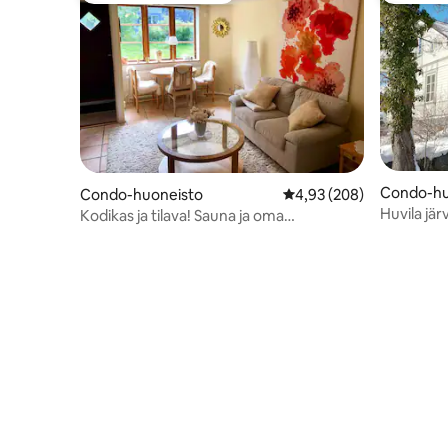
Condo-hu
Condo-huoneisto
Keskimääräinen arvio 4,
4,93 (208)
Huvila jär
Kodikas ja tilava! Sauna ja oma
sisäänkäynti