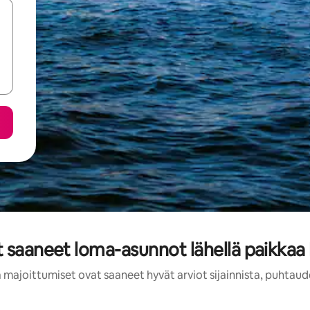
t saaneet loma-asunnot lähellä paikkaa
 majoittumiset ovat saaneet hyvät arviot sijainnista, puhtaud