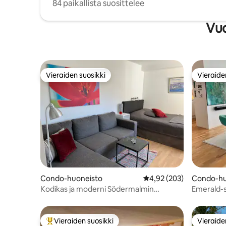
84 paikallista suosittelee
Vuo
Vieraiden suosikki
Vieraide
Vieraiden suosikki
Vieraide
Condo-huoneisto
Keskimääräinen arvio 4,
4,92 (203)
Condo-hu
Kodikas ja moderni Södermalmin
Emerald-sv
huoneisto
luksusta
Vieraiden suosikki
Vieraide
Vieraiden suosikkien parhaimmistoa
Vieraide