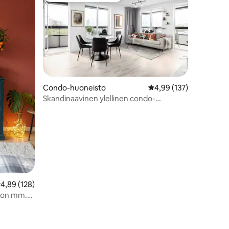
Condo-huoneisto
Keskimääräinen arvio 4
4,99 (137)
Skandinaavinen ylellinen condo-
huoneisto
eskimääräinen arvio 4,89/5, 128 arvostelua
4,89 (128)
a on mm.