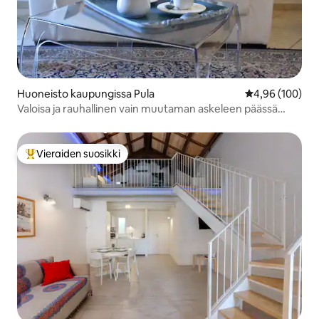
Huoneisto kaupungissa Pula
Keskimääräinen
4,96 (100)
Valoisa ja rauhallinen vain muutaman askeleen päässä
keskustasta
Vieraiden suosikki
Vieraiden suosikkien parhaimmistoa