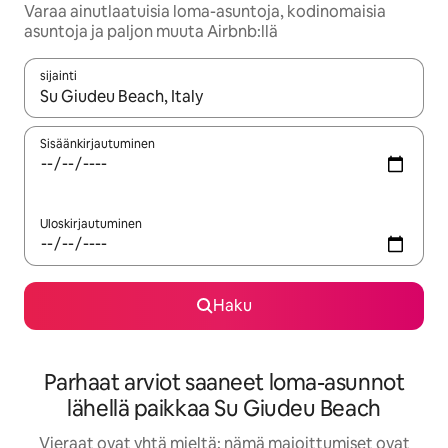
Varaa ainutlaatuisia loma-asuntoja, kodinomaisia
asuntoja ja paljon muuta Airbnb:llä
sijainti
Kun tulokset ovat saatavilla, navigoi ylös- ja alas-nuolinäppäimi
Sisäänkirjautuminen
Uloskirjautuminen
Haku
Parhaat arviot saaneet loma-asunnot
lähellä paikkaa Su Giudeu Beach
Vieraat ovat yhtä mieltä: nämä majoittumiset ovat