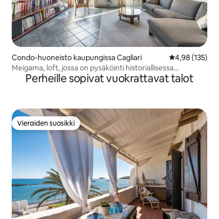
Condo-huoneisto kaupungissa Cagliari
Keskimääräinen
4,98 (135)
Meigama, loft, jossa on pysäköinti historiallisessa
Perheille sopivat vuokrattavat talot
keskustassa
Vieraiden suosikki
Vieraiden suosikki