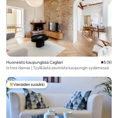
Huoneisto kaupungissa Cagliari
Keskimäär
5 (9)
Is tres damas | Tyylikästä asumista kaupungin sydämessä
Vieraiden suosikki
Vieraiden suosikkien parhaimmistoa