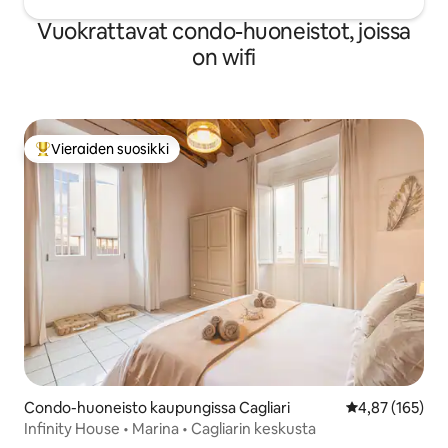
Vuokrattavat condo-huoneistot, joissa
on wifi
Vieraiden suosikki
Vieraiden suosikkien parhaimmistoa
Condo-huoneisto kaupungissa Cagliari
Keskimääräinen
4,87 (165)
Infinity House • Marina • Cagliarin keskusta