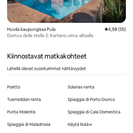
Huvila kaupungissa Pula
Keskimääräine
4,98 (55)
Domus delle stelle 2: Kartano uima-altaalla
Kiinnostavat matkakohteet
Lähellä olevat suosituimmat nähtävyydet
Poetto
Solanas-ranta
Tuerreddan ranta
Spiaggia di Porto Giunco
Punta Molentis
Spiaggia di Cala Domestica
Spiaggia di Maladroxia
Näytä lisää