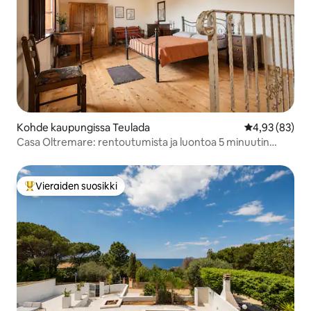
Kohde kaupungissa Teulada
Keskimääräine
4,93 (83)
Casa Oltremare: rentoutumista ja luontoa 5 minuutin
päässä Tuerreddasta
Vieraiden suosikki
Vieraiden suosikkien parhaimmistoa