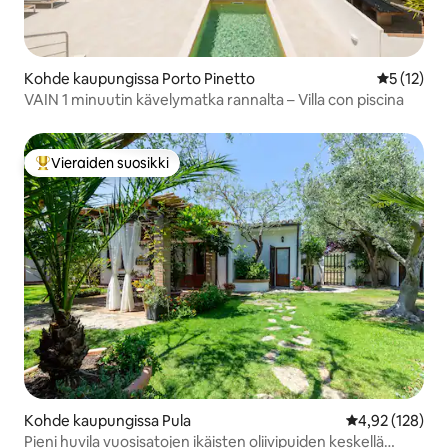
Kohde kaupungissa Porto Pinetto
Keskimäärä
5 (12)
VAIN 1 minuutin kävelymatka rannalta – Villa con piscina
Vieraiden suosikki
Vieraiden suosikkien parhaimmistoa
Kohde kaupungissa Pula
Keskimääräinen
4,92 (128)
Pieni huvila vuosisatojen ikäisten oliivipuiden keskellä