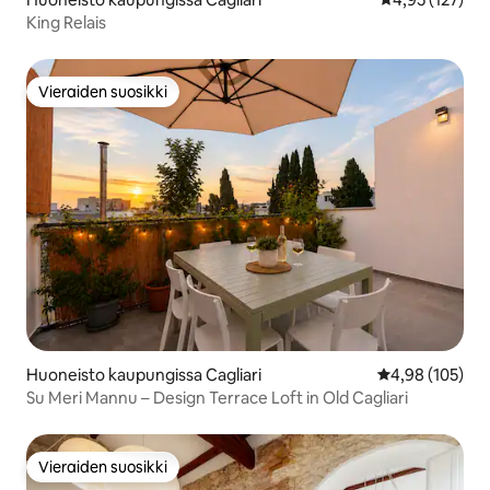
King Relais
Vieraiden suosikki
Vieraiden suosikki
Huoneisto kaupungissa Cagliari
Keskimääräinen
4,98 (105)
Su Meri Mannu – Design Terrace Loft in Old Cagliari
Vieraiden suosikki
Vieraiden suosikki