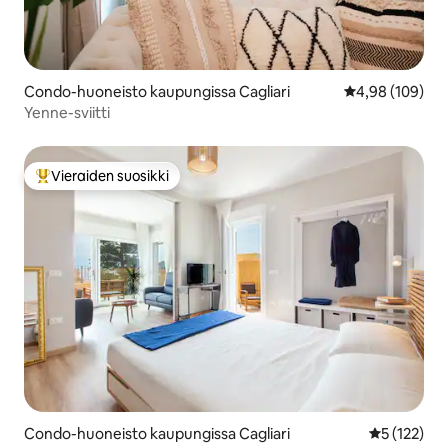
Condo-huoneisto kaupungissa Cagliari
Keskimääräinen
4,98 (109)
Yenne-sviitti
Vieraiden suosikki
Vieraiden suosikkien parhaimmistoa
Condo-huoneisto kaupungissa Cagliari
Keskimääräi
5 (122)