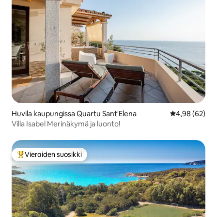
Huvila kaupungissa Quartu Sant'Elena
Keskimääräine
4,98 (62)
Villa Isabel Merinäkymä ja luonto!
Vieraiden suosikki
Vieraiden suosikkien parhaimmistoa