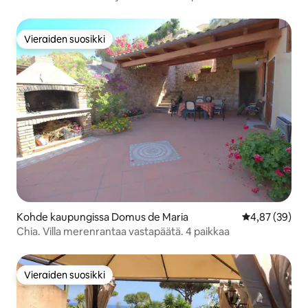
meren lähellä
Vieraiden suosikki
Vieraiden suosikki
Kohde kaupungissa Domus de Maria
Keskimääräine
4,87 (39)
Chia. Villa merenrantaa vastapäätä. 4 paikkaa
Vieraiden suosikki
Vieraiden suosikki