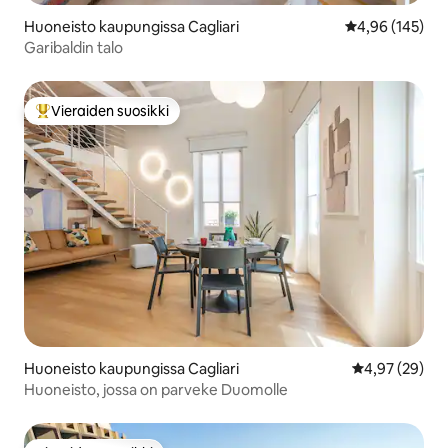
Huoneisto kaupungissa Cagliari
Keskimääräinen
4,96 (145)
Garibaldin talo
Vieraiden suosikki
Vieraiden suosikkien parhaimmistoa
Huoneisto kaupungissa Cagliari
Keskimääräine
4,97 (29)
Huoneisto, jossa on parveke Duomolle