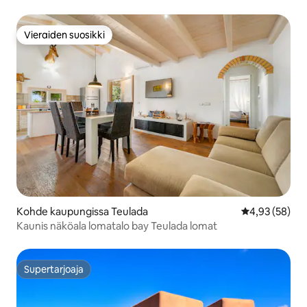
Vieraiden suosikki
Vieraiden suosikki
Kohde kaupungissa Teulada
Keskimääräine
4,93 (58)
Kaunis näköala lomatalo bay Teulada lomat
Supertarjoaja
Supertarjoaja