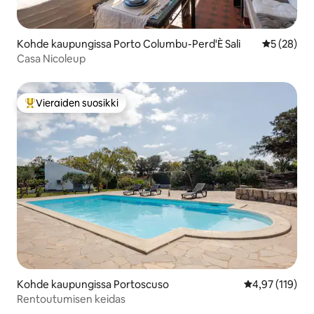
Kohde kaupungissa Porto Columbu-Perd'È Sali
Keskimäärä
5 (28)
Casa Nicoleup
Vieraiden suosikki
Vieraiden suosikkien parhaimmistoa
Kohde kaupungissa Portoscuso
Keskimääräinen
4,97 (119)
Rentoutumisen keidas