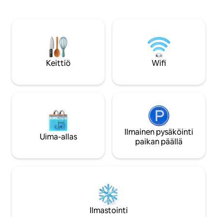
neliömetrin terassi
Takaosassa olevat kukkulat tarjoavat
henkeäsalpaavat n
henkeäsalpaavat näkymät ja muinaisia
Angelinlahden kato
monumentteja, jotka sopivat
ihanteellinen ren
täydellisesti vaellukseen tai
ulkoillallisille. Valoisat ja kalustetut
maastopyöräilyyn. Lähellä taloa on 3
huoneet, joissa on
erinomaista ravintolaa. Autoa
liukuvat ikkunat, v
suositellaan, katumaasturi on parempi,
Keittiö
Wifi
viihtyisät huoneet 
koska tie on hieman kuoppainen joissain
varten.
paikoissa. Pysäköinti on ilmaista.
Ilmainen pysäköinti
Uima-allas
paikan päällä
Ilmastointi