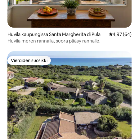
Huvila kaupungissa Santa Margherita di Pula
Keskimääräine
4,97 (64)
Huvila meren rannalla, suora pääsy rannalle.
Vieraiden suosikki
Vieraiden suosikki