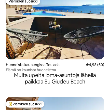
Vieraiden suosikki
Vieraiden suosikki
Huoneisto kaupungissa Teulada
Keskimääräine
4,98 (60)
Elämä on kaunista huoneistoa
Muita upeita loma-asuntoja lähellä
paikkaa Su Giudeu Beach
Vieraiden suosikki
Vieraiden suosikkien parhaimmistoa