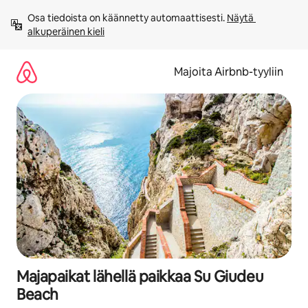
Jätä
Osa tiedoista on käännetty automaattisesti. 
Näytä 
sisältö
alkuperäinen kieli
väliin
Majoita Airbnb-tyyliin
Majapaikat lähellä paikkaa Su Giudeu
Beach