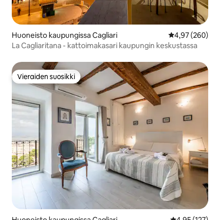
Huoneisto kaupungissa Cagliari
Keskimääräinen
4,97 (260)
La Cagliaritana - kattoimakasari kaupungin keskustassa
Vieraiden suosikki
Vieraiden suosikki
Huoneisto kaupungissa Cagliari
Keskimääräinen
4,95 (127)