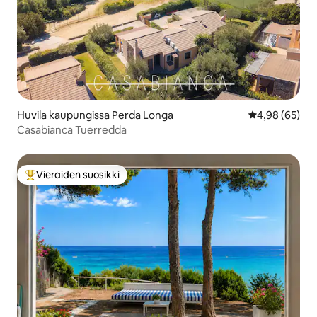
Huvila kaupungissa Perda Longa
Keskimääräine
4,98 (65)
Casabianca Tuerredda
Vieraiden suosikki
Vieraiden suosikkien parhaimmistoa