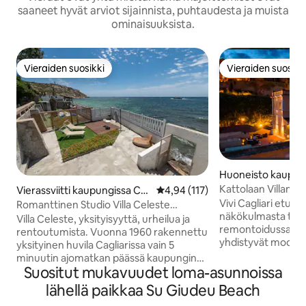
saaneet hyvät arviot sijainnista, puhtaudesta ja muista
ominaisuuksista.
Vieraiden suosikki
Vieraiden suosikk
Vieraiden suosikki
Vieraiden suosikk
Huoneisto kaupung
Kattolaan Villanov
Vierassviitti kaupungissa Ca
Keskimääräinen arvio 4,94/5, 11
4,94 (117)
gliari
Vivi Cagliari etuo
Romanttinen Studio Villa Celeste
näkökulmasta tyyl
Sardinia
Villa Celeste, yksityisyyttä, urheilua ja
remontoidussa kat
rentoutumista. Vuonna 1960 rakennettu
yhdistyvät modern
yksityinen huvila Cagliarissa vain 5
historiallinen viehätys. 
minuutin ajomatkan päässä kaupungin
kävelymatkan pääs
Suositut mukavuudet loma-asunnoissa
keskustasta. Se on hyvin yksityinen,
Remystä lähellä tyyp
meren rannalla, ja siitä on suora pääsy
lähellä paikkaa Su Giudeu Beach
eksklusiivisia putiikkeja. S
Cala Bernatin rannalle kallioiden kautta.