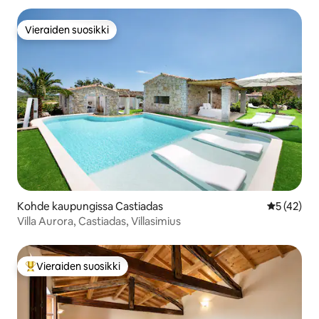
Vieraiden suosikki
Vieraiden suosikki
Kohde kaupungissa Castiadas
Keskimäärä
5 (42)
Villa Aurora, Castiadas, Villasimius
Vieraiden suosikki
Vieraiden suosikkien parhaimmistoa