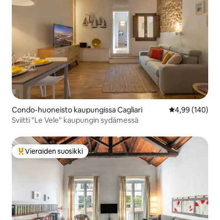
Condo-huoneisto kaupungissa Cagliari
Keskimääräinen
4,99 (140)
Sviitti "Le Vele" kaupungin sydämessä
Vieraiden suosikki
Vieraiden suosikkien parhaimmistoa