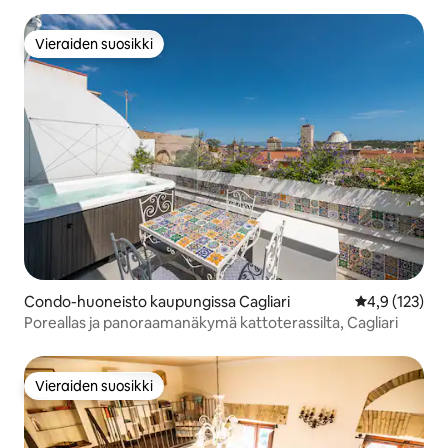
Vieraiden suosikki
Vieraiden suosikki
Condo-huoneisto kaupungissa Cagliari
Keskimääräine
4,9 (123)
Poreallas ja panoraamanäkymä kattoterassilta, Cagliari
Vieraiden suosikki
Vieraiden suosikki