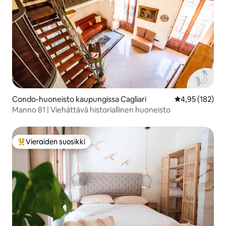
Condo-huoneisto kaupungissa Cagliari
Keskimääräinen
4,95 (182)
Manno 81 | Viehättävä historiallinen huoneisto
Vieraiden suosikki
Vieraiden suosikkien parhaimmistoa