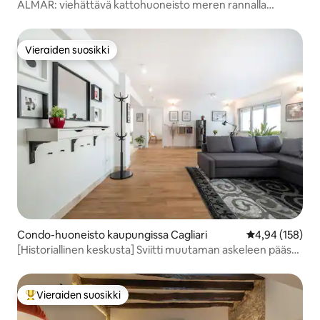
ALMAR: viehättävä kattohuoneisto meren rannalla
CAGLIARI
Vieraiden suosikki
Vieraiden suosikki
Condo-huoneisto kaupungissa Cagliari
Keskimääräinen
4,94 (158)
[Historiallinen keskusta] Sviitti muutaman askeleen päässä
Corso-kadulta
Vieraiden suosikki
Vieraiden suosikkien parhaimmistoa