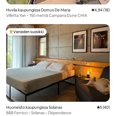
Huvila kaupungissa Domus De Maria
Keskimääräine
4,94 (18)
Villetta Yan – 150 metriä Campana Dune CHIA
Vieraiden suosikki
Vieraiden suosikkien parhaimmistoa
Huoneisto kaupungissa Solanas
Keskimäärä
5 (40)
B&B Ferricci – Solanas – Dépendance