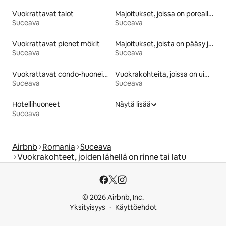
Vuokrattavat talot
Majoitukset, joissa on poreallas
Suceava
Suceava
Vuokrattavat pienet mökit
Majoitukset, joista on pääsy järvelle
Suceava
Suceava
Vuokrattavat condo-huoneistot
Vuokrakohteita, joissa on uima-allas
Suceava
Suceava
Hotellihuoneet
Näytä lisää
Suceava
Airbnb
Romania
Suceava
Vuokrakohteet, joiden lähellä on rinne tai latu
© 2026 Airbnb, Inc.
Yksityisyys
Käyttöehdot