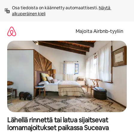
Jätä
Osa tiedoista on käännetty automaattisesti. 
Näytä 
sisältö
alkuperäinen kieli
väliin
Majoita Airbnb-tyyliin
Lähellä rinnettä tai latua sijaitsevat
lomamajoitukset paikassa Suceava