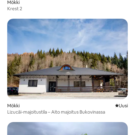
Mökki
Krest 2
Mökki
Uusi maja
Uusi
Lizucăi-majoitustila – Aito majoitus Bukovinassa