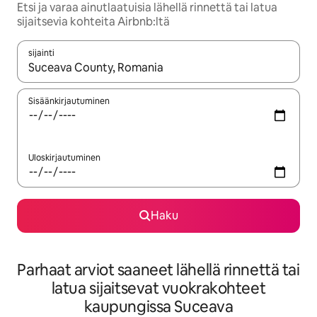
Etsi ja varaa ainutlaatuisia lähellä rinnettä tai latua
sijaitsevia kohteita Airbnb:ltä
sijainti
Kun tulokset ovat saatavilla, navigoi ylös- ja alas-nuolinäppäimi
Sisäänkirjautuminen
Uloskirjautuminen
Haku
Parhaat arviot saaneet lähellä rinnettä tai
latua sijaitsevat vuokrakohteet
kaupungissa Suceava