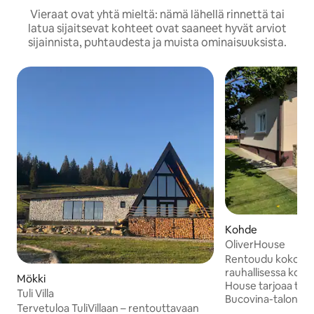
Vieraat ovat yhtä mieltä: nämä lähellä rinnettä tai
latua sijaitsevat kohteet ovat saaneet hyvät arviot
sijainnista, puhtaudesta ja muista ominaisuuksista.
Kohde
OliverHouse
Rentoudu koko pe
rauhallisessa kodi
Mökki
House tarjoaa täy
Tuli Villa
Bucovina-talon läh
Tervetuloa TuliVillaan – rentouttavaan
köysirataa ja Arini