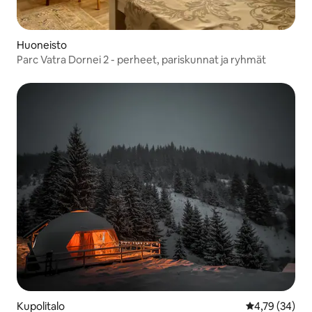
Huoneisto
Parc Vatra Dornei 2 - perheet, pariskunnat ja ryhmät
Kupolitalo
Keskimääräine
4,79 (34)