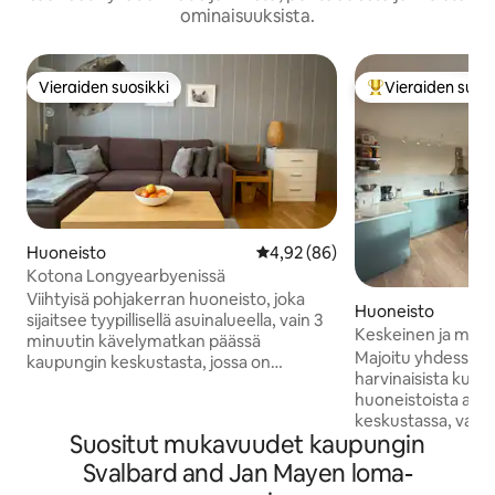
ominaisuuksista.
Vieraiden suosikki
Vieraiden suosi
Vieraiden suosikki
Vieraiden suosik
Huoneisto
Keskimääräinen arvio 4,92/5, 8
4,92 (86)
Kotona Longyearbyenissä
Viihtyisä pohjakerran huoneisto, joka
Huoneisto
sijaitsee tyypillisellä asuinalueella, vain 3
Keskeinen ja mode
minuutin kävelymatkan päässä
juomavesi)
Majoitu yhdessä 
kaupungin keskustasta, jossa on
harvinaisista kunn
kulttuuritalo, supermarketti, ravintoloita,
huoneistoista aiv
kahviloita ja kauppoja. Kiva koti 2
keskustassa, vain
hengelle (enintään 3 hengelle). 160 x 200
Suositut mukavuudet kaupungin
supermarketista. 
cm:n vuode, jossa on 2 mukavaa patjaa;
pysäkki on vain 15
kuten usein Svalbardin alueella, se on
Svalbard and Jan Mayen loma-
Valoisassa ja mod
sijoitettu vuodekolkkaan, johon pääsee