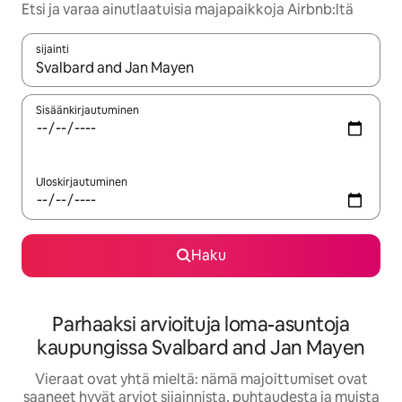
Etsi ja varaa ainutlaatuisia majapaikkoja Airbnb:ltä
sijainti
Kun tulokset ovat saatavilla, navigoi ylös- ja alas-nuolinäppäimi
Sisäänkirjautuminen
Uloskirjautuminen
Haku
Parhaaksi arvioituja loma-asuntoja
kaupungissa Svalbard and Jan Mayen
Vieraat ovat yhtä mieltä: nämä majoittumiset ovat
saaneet hyvät arviot sijainnista, puhtaudesta ja muista