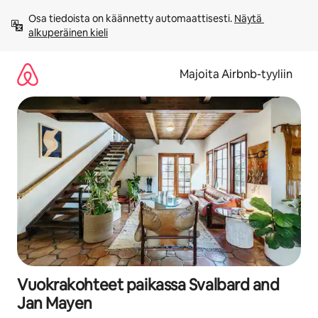
Jätä
Osa tiedoista on käännetty automaattisesti. 
Näytä 
sisältö
alkuperäinen kieli
väliin
Majoita Airbnb-tyyliin
Vuokrakohteet paikassa Svalbard and
Jan Mayen