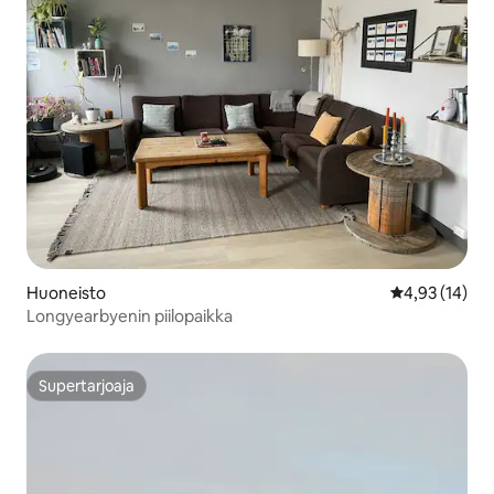
Huoneisto
Keskimääräine
4,93 (14)
Longyearbyenin piilopaikka
Supertarjoaja
Supertarjoaja