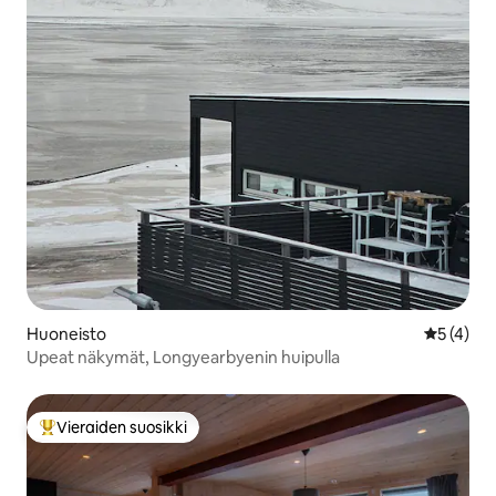
Huoneisto
Keskimäär
5 (4)
Upeat näkymät, Longyearbyenin huipulla
Vieraiden suosikki
Vieraiden suosikkien parhaimmistoa