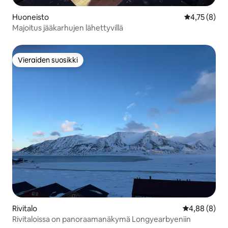
Huoneisto
Keskimääräin
4,75 (8)
Majoitus jääkarhujen lähettyvillä
Vieraiden suosikki
Vieraiden suosikki
Rivitalo
Keskimääräin
4,88 (8)
Rivitaloissa on panoraamanäkymä Longyearbyeniin