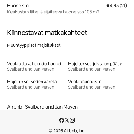
Huoneisto
Keskimääräine
4,95 (21)
Keskustan lähellä sijaitseva huoneisto 105 m2
Kiinnostavat matkakohteet
Muuntyyppiset majoitukset
Vuokrattavat condo-huoneistot
Majoitukset, joista on pääsy rannalle
Svalbard and Jan Mayen
Svalbard and Jan Mayen
Majoitukset veden äärellä
Vuokrahuoneistot
Svalbard and Jan Mayen
Svalbard and Jan Mayen
Airbnb
Svalbard and Jan Mayen
© 2026 Airbnb, Inc.