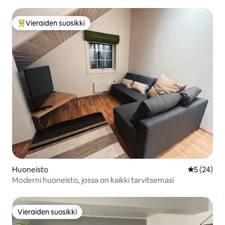
Vieraiden suosikki
Vieraiden suosikkien parhaimmistoa
Huoneisto
Keskimäärä
5 (24)
Moderni huoneisto, jossa on kaikki tarvitsemasi
Vieraiden suosikki
Vieraiden suosikki