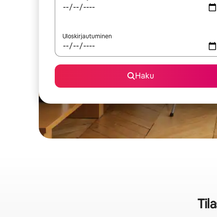
Uloskirjautuminen
Haku
Til