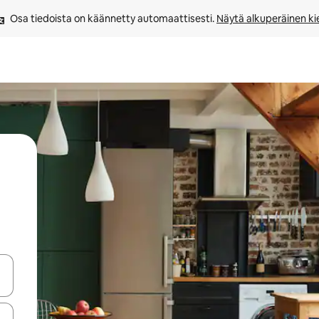
Osa tiedoista on käännetty automaattisesti. 
Näytä alkuperäinen kie
-nuolinäppäimillä tai tutustu koskettamalla tai pyyhkäisemällä.