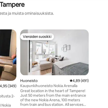
a Tampere
esta ja muista ominaisuuksista.
Huoneist
Vieraiden suosikki
Viera
istoa
Vieraiden suosikki
Vieraid
Upea, rau
Tervetul
sykkeeseen! Tämä viehätt
sijaitsee
arkkiteht
suunnitt
kerrokse
hotellihu
takaa re
Huoneisto
Keskimääräinen arvio 4
4,89 (491)
on ilmasto
Kaupunkihuoneisto Nokia Arenalla
eskimääräinen arvio 4,95/5, 349 arvostelua
4,95 (349)
tilavass
pyykinpesu
Great location in the heart of Tampere!
on kaikki 
Just 50 meters from the main entrance
itusta 2-
omasta r
of the new Nokia Arena, 100 meters
from train and bus station. All services
 Nokia