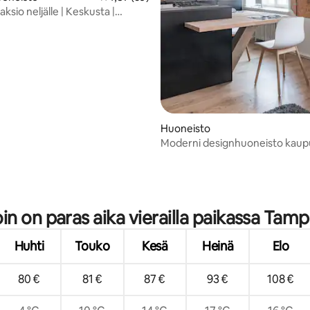
aksio neljälle | Keskusta |
,98/5, 40 arvostelua
Huoneisto
Moderni designhuoneisto kaup
keskustassa
oin on paras aika vierailla paikassa Tam
Huhti
Touko
Kesä
Heinä
Elo
80 €
81 €
87 €
93 €
108 €