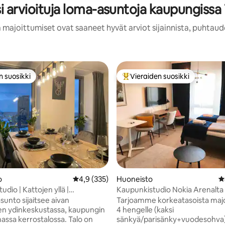
i arvioituja loma-asuntoja kaupungiss
 majoittumiset ovat saaneet hyvät arviot sijainnista, puhtaud
n suosikki
Vieraiden suosikki
n suosikki
Vieraiden suosikkien parhaimm
o
Keskimääräinen arvio 4,9/5, 335 arvostelua
4,9 (335)
Huoneisto
K
udio | Kattojen yllä |
Kaupunkistudio Nokia Arenalta
&Sauna
sunto sijaitsee aivan
Tarjoamme korkeatasoista majo
n ydinkeskustassa, kaupungin
4 hengelle (kaksi
ssa kerrostalossa. Talo on
sänkyä/parisänky+vuodesohva)