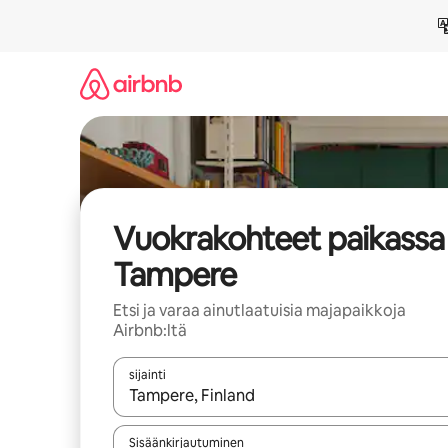
Jätä
sisältö
väliin
Vuokrakohteet paikassa
Tampere
Etsi ja varaa ainutlaatuisia majapaikkoja
Airbnb:ltä
sijainti
Kun tulokset ovat saatavilla, navigoi ylös- ja alas
Sisäänkirjautuminen