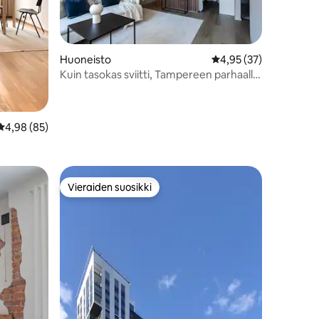
Huoneisto
Keskimääräinen arvio 
4,95 (37)
Kuin tasokas sviitti, Tampereen parhaalla
paikalla
Keskimääräinen arvio 4,98/5, 85 arvostelua
4,98 (85)
Vieraiden suosikki
Vieraiden suosikki