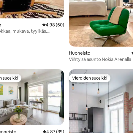
o
Keskimääräinen arvio 4,98/5, 60 arvostelua
4,98 (60)
kkaa, mukava, tyylikäs.
,87/5, 82 arvostelua
rvelle. Ilmainen pysäköinti
a.
Huoneisto
Viihtyisä asunto Nokia Arenalla
n suosikki
Vieraiden suosikki
n suosikki
Vieraiden suosikki
oneisto
Keskimääräinen arvio 4,87/5, 39 arvostelua
4,87 (39)