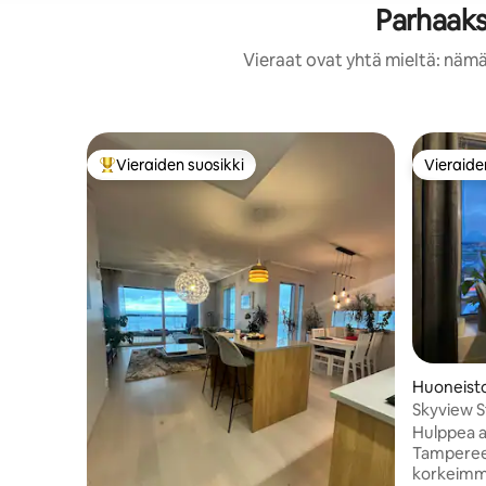
Parhaaks
Vieraat ovat yhtä mieltä: nämä
Vieraiden suosikki
Vieraide
Vieraiden suosikkien parhaimmistoa
Vieraide
Huoneist
Skyview St
Autohalli
Hulppea a
Tamperee
korkeimma