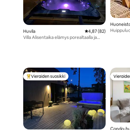
Huoneist
Huippuluo
Huvila
Keskimääräinen arvio 4
4,87 (82)
Näkymä jä
Villa Alisentaika elämys porealtaalla ja
sisätiloiss
avannolla
Vieraiden suosikki
Vieraide
Vieraiden suosikkien parhaimmistoa
Vieraide
Condo-hu