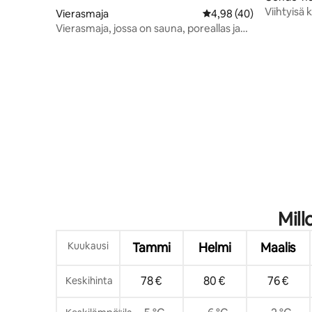
Viihtyisä k
Vierasmaja
Keskimääräinen arvio 4
4,98 (40)
Tampere
Vierasmaja, jossa on sauna, poreallas ja
kylmävesiallas
Mill
Kuukausi
Tammi
Helmi
Maalis
78 €
80 €
76 €
Keskihinta