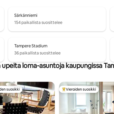
Särkänniemi
154 paikallista suosittelee
Tampere Stadium
36 paikallista suosittelee
 upeita loma-asuntoja kaupungissa T
den suosikki
Vieraiden suosikki
n suosikkien parhaimmistoa
Vieraiden suosikkien parhaimm