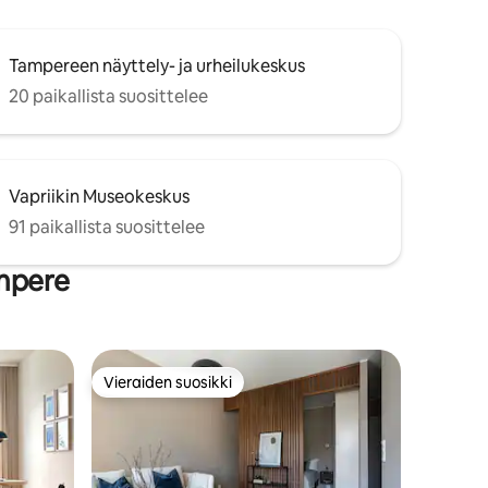
Tampereen näyttely- ja urheilukeskus
20 paikallista suosittelee
Vapriikin Museokeskus
91 paikallista suosittelee
ampere
Vieraiden suosikki
istoa
Vieraiden suosikki