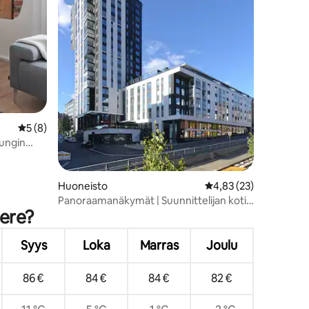
Keskimääräinen arvio 5/5, 8 arvostelua
5 (8)
ungin
Huoneisto
Keskimääräinen arvio 
4,83 (23)
Panoraamanäkymät | Suunnittelijan koti
pere?
kaupungin keskustassa
Syys
Loka
Marras
Joulu
86 €
84 €
84 €
82 €