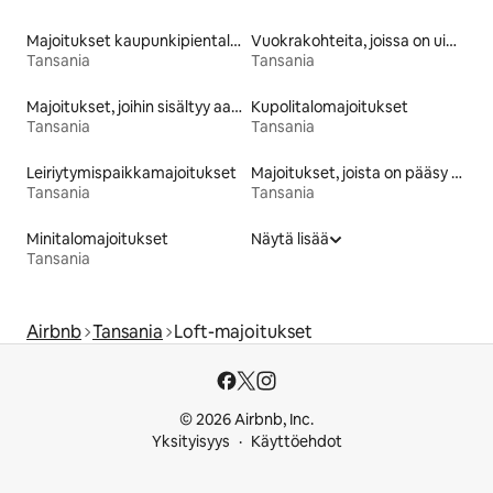
Majoitukset kaupunkipientaloissa
Vuokrakohteita, joissa on uima-allas
Tansania
Tansania
Majoitukset, joihin sisältyy aamiainen
Kupolitalomajoitukset
Tansania
Tansania
Leiriytymispaikkamajoitukset
Majoitukset, joista on pääsy rannalle
Tansania
Tansania
Minitalomajoitukset
Näytä lisää
Tansania
Airbnb
Tansania
Loft-majoitukset
© 2026 Airbnb, Inc.
Yksityisyys
Käyttöehdot