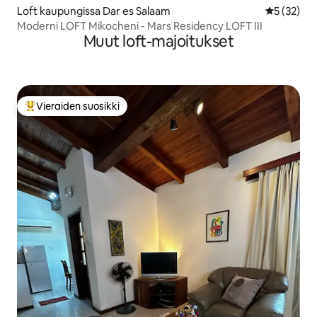
Loft kaupungissa Dar es Salaam
Keskimäärä
5 (32)
Moderni LOFT Mikocheni - Mars Residency LOFT III
Muut loft-majoitukset
Vieraiden suosikki
Vieraiden suosikkien parhaimmistoa