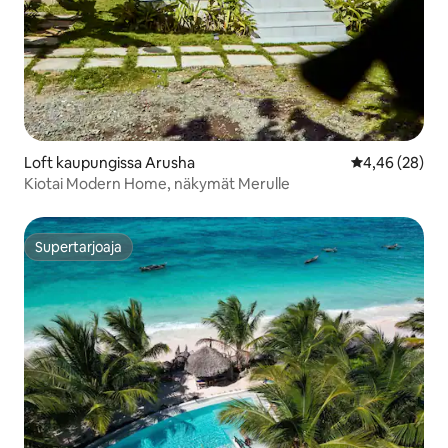
Loft kaupungissa Arusha
Keskimääräine
4,46 (28)
Kiotai Modern Home, näkymät Merulle
Supertarjoaja
Supertarjoaja