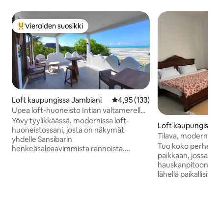
Vieraiden suosikki
Vieraiden suosikkien parhaimmistoa
Loft kaupungissa Jambiani
Keskimääräinen arvio 4,95/5, 13
4,95 (133)
Upea loft-huoneisto Intian valtamerelle
päin
Yövy tyylikkäässä, modernissa loft-
Loft kaupungissa 
huoneistossani, josta on näkymät
Tilava, moderni 3
yhdelle Sansibarin
kylpyhuonetta.
Tuo koko perhe t
henkeäsalpaavimmista rannoista.
paikkaan, jossa on 
Kohteeni on juuri kunnostettu
hauskanpitoon. Eri
huippuluokan remontoinnilla sekä sisältä
lähellä paikallisia
että ulkoa, ja siinä yhdistyvät kauniisti
turvallisessa paika
tyylikäs nykyaikainen muotoilu ja saaren
minuutin ajomatka
viehätys. Kohde sijaitsee vain muutaman
minuutin ajomatka 
askeleen päässä paikallisista ja
minuutin ajomatka
kansainvälisistä ravintoloista ja baareista,