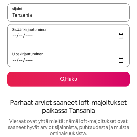
sijainti
Kun tulokset ovat saatavilla, navigoi ylös- ja alas-nuolinäppäimi
Sisäänkirjautuminen
Uloskirjautuminen
Haku
Parhaat arviot saaneet loft-majoitukset
paikassa Tansania
Vieraat ovat yhtä mieltä: nämä loft-majoitukset ovat
saaneet hyvät arviot sijainnista, puhtaudesta ja muista
ominaisuuksista.