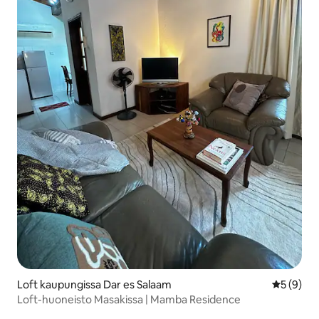
Loft kaupungissa Dar es Salaam
Keskimäär
5 (9)
Loft-huoneisto Masakissa | Mamba Residence