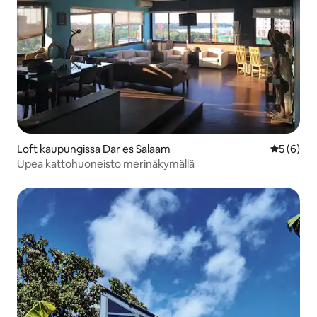
Loft kaupungissa Dar es Salaam
Keskimäär
5 (6)
Upea kattohuoneisto merinäkymällä