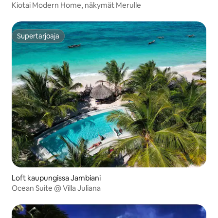
Kiotai Modern Home, näkymät Merulle
Supertarjoaja
Supertarjoaja
Loft kaupungissa Jambiani
Ocean Suite @ Villa Juliana