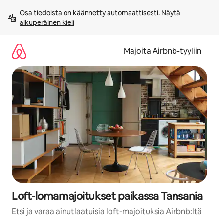
Jätä
Osa tiedoista on käännetty automaattisesti. 
Näytä 
sisältö
alkuperäinen kieli
väliin
Majoita Airbnb-tyyliin
Loft-lomamajoitukset paikassa Tansania
Etsi ja varaa ainutlaatuisia loft-majoituksia Airbnb:ltä