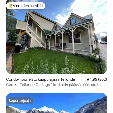
Vieraiden suosikki
Vieraiden suosikkien parhaimmistoa
Condo-huoneisto kaupungissa Telluride
Keskimääräinen
4,99 (202)
Central Telluride Cottage 1 korttelin päässä pääkadulta
Supertarjoaja
Supertarjoaja