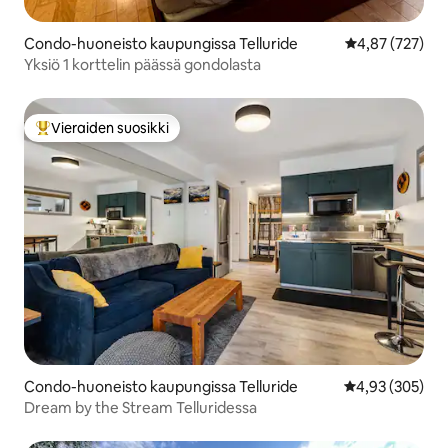
Condo-huoneisto kaupungissa Telluride
Keskimääräinen
4,87 (727)
Yksiö 1 korttelin päässä gondolasta
Vieraiden suosikki
Vieraiden suosikkien parhaimmistoa
Condo-huoneisto kaupungissa Telluride
Keskimääräinen
4,93 (305)
Dream by the Stream Telluridessa