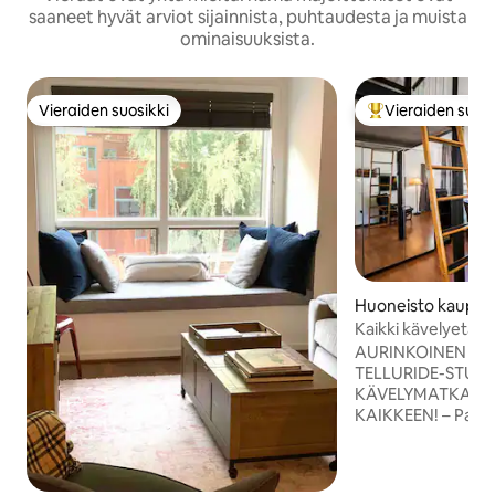
saaneet hyvät arviot sijainnista, puhtaudesta ja muista
ominaisuuksista.
Vieraiden suosikki
Vieraiden suosi
Vieraiden suosikki
Vieraiden suosik
Huoneisto kaupung
uride
Kaikki kävelyetäis
keittiö, poreallas, 
AURINKOINEN YL
TELLURIDE-STUDI
KÄVELYMATKA FES
KAIKKEEN! – Paras paikka Telluridessa –
lyhyt kävelymatk
FESTIVAALEILLE, M
kauppoihin/ravinto