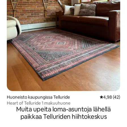
Huoneisto kaupungissa Telluride
Keskimääräine
4,98 (42)
Heart of Telluride 1 makuuhuone
Muita upeita loma-asuntoja lähellä
paikkaa Telluriden hiihtokeskus