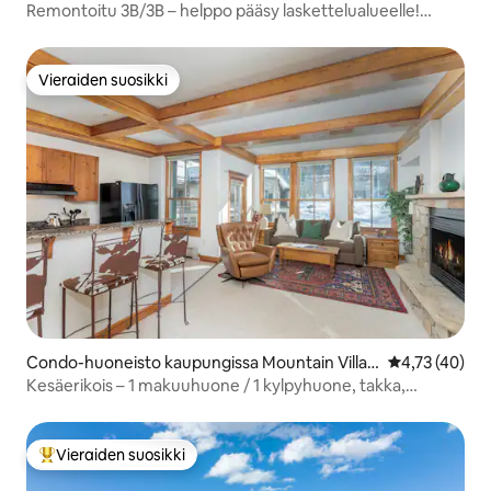
ge
Remontoitu 3B/3B – helppo pääsy laskettelualueelle!
Kävelymatka Gondolaan
Vieraiden suosikki
Vieraiden suosikki
Condo-huoneisto kaupungissa Mountain Villag
Keskimääräine
4,73 (40)
e
Kesäerikois – 1 makuuhuone / 1 kylpyhuone, takka,
näköala, parveke
Vieraiden suosikki
Vieraiden suosikkien parhaimmistoa