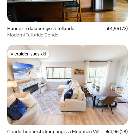
Huoneisto kaupungissa Telluride
Keskimääräine
4,95 (73)
Moderni Telluride Condo
Vieraiden suosikki
Vieraiden suosikki
Condo-huoneisto kaupungissa Mountain Villa
Keskimääräine
4,96 (28)