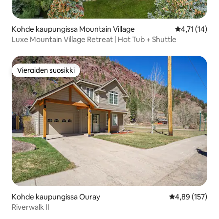
Kohde kaupungissa Mountain Village
Keskimääräine
4,71 (14)
Luxe Mountain Village Retreat | Hot Tub + Shuttle
Vieraiden suosikki
Vieraiden suosikki
Kohde kaupungissa Ouray
Keskimääräinen
4,89 (157)
Riverwalk II