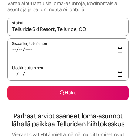
Varaa ainutlaatuisia loma-asuntoja, kodinomaisia
asuntoja ja paljon muuta Airbnb:llä
sijainti
Kun tulokset ovat saatavilla, navigoi ylös- ja alas-nuolinäppäimi
Sisäänkirjautuminen
Uloskirjautuminen
Haku
Parhaat arviot saaneet loma-asunnot
lähellä paikkaa Telluriden hiihtokeskus
Vieraat ovat yhtä mieltä: nämä majoittumiset ovat