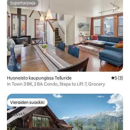
Supertarjoaja
Supertarjoaja
Huoneisto kaupungissa Telluride
Keskimäär
5 (3)
In Town 3 BR, 2 BA Condo, Steps to Lift 7, Grocery
Vieraiden suosikki
Vieraiden suosikki