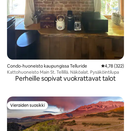
Condo-huoneisto kaupungissa Telluride
Keskimääräinen
4,78 (322)
Kattohuoneisto Main St. Tellillä. Näköalat. Pysäköintilupa
Perheille sopivat vuokrattavat talot
Vieraiden suosikki
Vieraiden suosikki