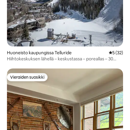
Huoneisto kaupungissa Telluride
Keskimäärä
5 (32)
Hiihtokeskuksen lähellä – keskustassa – poreallas – 30
sekunnin kävelymatka hiihtohissille
Vieraiden suosikki
Vieraiden suosikki