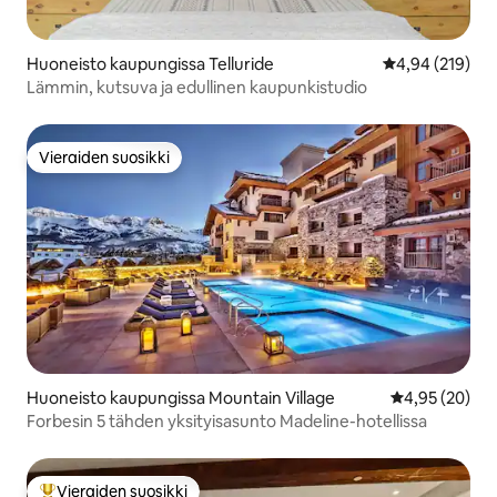
Huoneisto kaupungissa Telluride
Keskimääräinen
4,94 (219)
Lämmin, kutsuva ja edullinen kaupunkistudio
Vieraiden suosikki
Vieraiden suosikki
Huoneisto kaupungissa Mountain Village
Keskimääräine
4,95 (20)
Forbesin 5 tähden yksityisasunto Madeline-hotellissa
Vieraiden suosikki