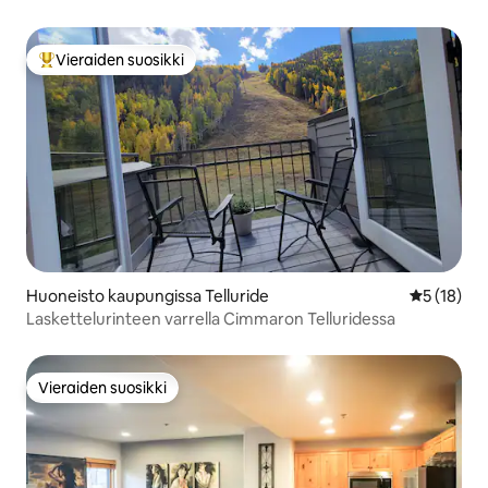
Vieraiden suosikki
Vieraiden suosikkien parhaimmistoa
Huoneisto kaupungissa Telluride
Keskimäärä
5 (18)
Laskettelurinteen varrella Cimmaron Telluridessa
Vieraiden suosikki
Vieraiden suosikki