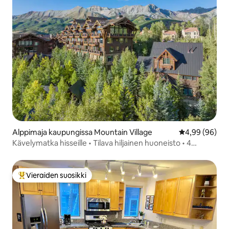
Alppimaja kaupungissa Mountain Village
Keskimääräine
4,99 (96)
Kävelymatka hisseille • Tilava hiljainen huoneisto • 4
kylpyhuonetta
Vieraiden suosikki
Vieraiden suosikkien parhaimmistoa