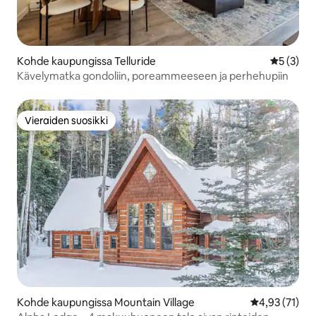
Kohde kaupungissa Telluride
Keskimäär
5 (3)
Kävelymatka gondoliin, poreammeeseen ja perhehupiin
Vieraiden suosikki
Vieraiden suosikki
Kohde kaupungissa Mountain Village
Keskimääräine
4,93 (71)