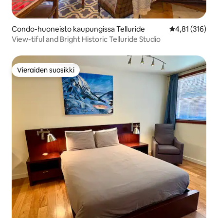
Condo-huoneisto kaupungissa Telluride
Keskimääräinen
4,81 (316)
View-tiful and Bright Historic Telluride Studio
Vieraiden suosikki
Vieraiden suosikki