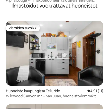
Alpha Lodge – 4 makuuhuoneen talo aivan rinteiden
Ilmastoidut vuokrattavat huoneistot
vieressä – poreallas
Vieraiden suosikki
Vieraiden suosikki
Huoneisto kaupungissa Telluride
Keskimääräin
4,91 (11)
Wildwood Canyon Inn – San Juan, huoneisto/lemmikit
sallittu