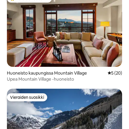
Vieraiden suosikkien parhaimmistoa
Huoneisto kaupungissa Mountain Village
Keskimäärä
5 (20)
Upea Mountain Village -huoneisto
Vieraiden suosikki
Vieraiden suosikki