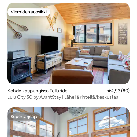
Vieraiden suosikki
Vieraiden suosikki
Kohde kaupungissa Telluride
Keskimääräine
4,93 (80)
Lulu City 5C by AvantStay | Lähellä rinteitä/keskustaa
Supertarjoaja
Supertarjoaja