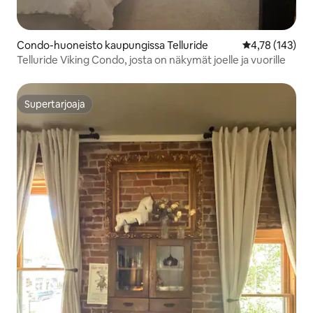
Condo-huoneisto kaupungissa Telluride
Keskimääräinen
4,78 (143)
Telluride Viking Condo, josta on näkymät joelle ja vuorille
Supertarjoaja
Supertarjoaja