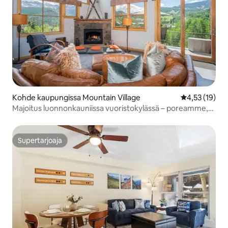
Kohde kaupungissa Mountain Village
Keskimääräine
4,53 (19)
Majoitus luonnonkauniissa vuoristokylässä – poreamme,
kuntosali
Supertarjoaja
Supertarjoaja