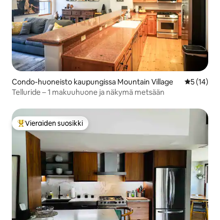
Condo-huoneisto kaupungissa Mountain Village
Keskimäärä
5 (14)
Telluride – 1 makuuhuone ja näkymä metsään
Vieraiden suosikki
Vieraiden suosikkien parhaimmistoa