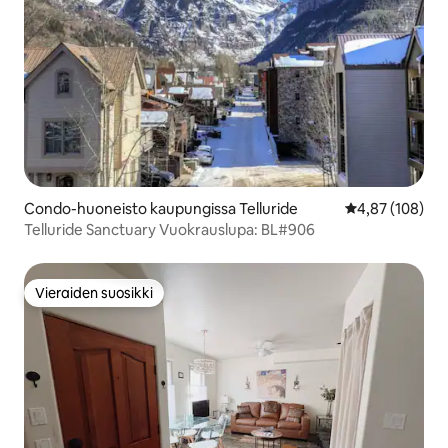
Condo-huoneisto kaupungissa Telluride
Keskimääräinen
4,87 (108)
Telluride Sanctuary Vuokrauslupa: BL#906
Vieraiden suosikki
Vieraiden suosikki