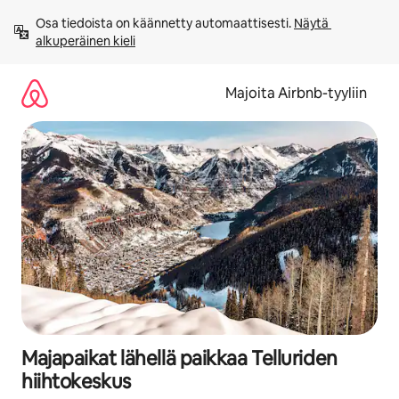
Jätä
Osa tiedoista on käännetty automaattisesti. 
Näytä 
sisältö
alkuperäinen kieli
väliin
Majoita Airbnb-tyyliin
Majapaikat lähellä paikkaa Telluriden
hiihtokeskus