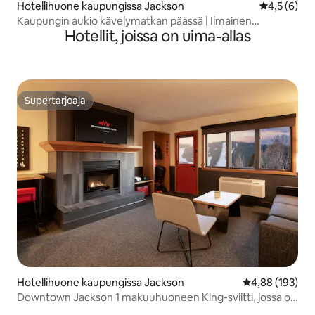
Hotellihuone kaupungissa Jackson
Keskimääräi
4,5 (6)
Kaupungin aukio kävelymatkan päässä | Ilmainen
Hotellit, joissa on uima-allas
pysäköinti. Pyörät ja ruokailu
Supertarjoaja
Supertarjoaja
Hotellihuone kaupungissa Jackson
Keskimääräinen
4,88 (193)
Downtown Jackson 1 makuuhuoneen King-sviitti, jossa on
keittiö