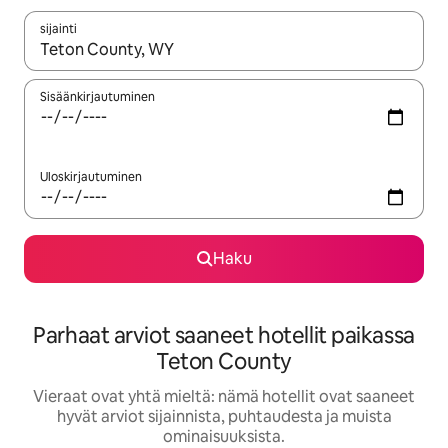
sijainti
Kun tulokset ovat saatavilla, navigoi ylös- ja alas-nuolinäppäimi
Sisäänkirjautuminen
Uloskirjautuminen
Haku
Parhaat arviot saaneet hotellit paikassa
Teton County
Vieraat ovat yhtä mieltä: nämä hotellit ovat saaneet
hyvät arviot sijainnista, puhtaudesta ja muista
ominaisuuksista.