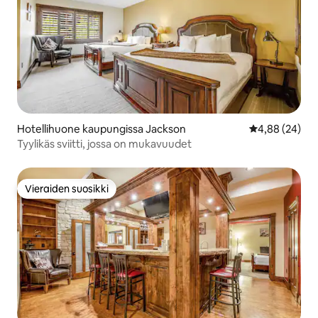
Hotellihuone kaupungissa Jackson
Keskimääräine
4,88 (24)
Tyylikäs sviitti, jossa on mukavuudet
Vieraiden suosikki
Vieraiden suosikki