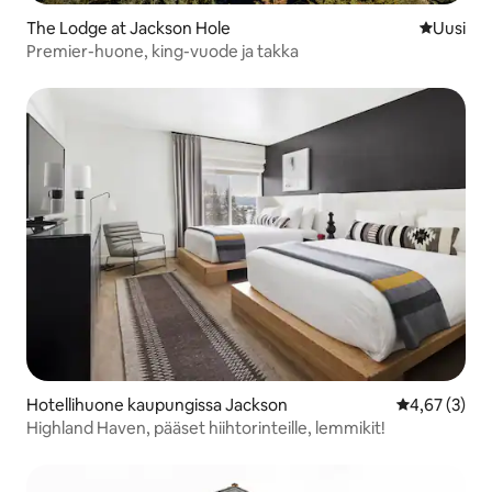
The Lodge at Jackson Hole
Uusi maja
Uusi
Premier-huone, king-vuode ja takka
Hotellihuone kaupungissa Jackson
Keskimääräin
4,67 (3)
Highland Haven, pääset hiihtorinteille, lemmikit!