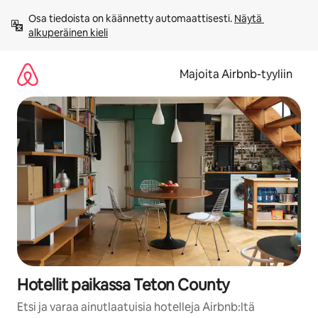
Jätä
Osa tiedoista on käännetty automaattisesti. 
Näytä 
sisältö
alkuperäinen kieli
väliin
Majoita Airbnb-tyyliin
Hotellit paikassa Teton County
Etsi ja varaa ainutlaatuisia hotelleja Airbnb:ltä