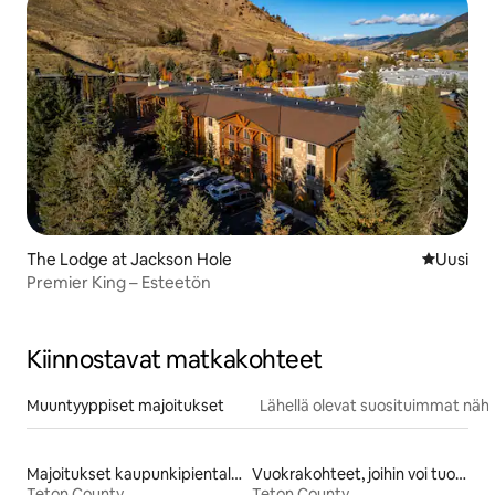
The Lodge at Jackson Hole
Uusi maja
Uusi
Premier King – Esteetön
Kiinnostavat matkakohteet
Muuntyyppiset majoitukset
Lähellä olevat suosituimmat näh
Majoitukset kaupunkipientaloissa
Vuokrakohteet, joihin voi tuoda lemmikin
Teton County
Teton County