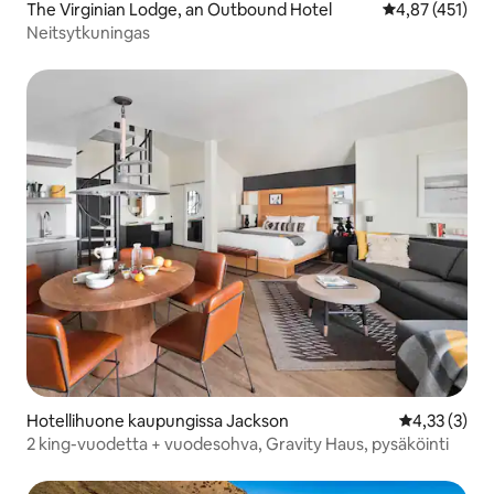
The Virginian Lodge, an Outbound Hotel
Keskimääräinen
4,87 (451)
Neitsytkuningas
Hotellihuone kaupungissa Jackson
Keskimääräin
4,33 (3)
2 king-vuodetta + vuodesohva, Gravity Haus, pysäköinti