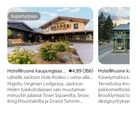
Supertarjoaja
Supertarjoaja
Hotellihuone kaupungissa J
Keskimääräinen arvio 4,89/5, 35
4,89 (356)
Hotellihuone kaup
ackson
ckson
Lähellä Jackson Hole Rodeo + uima-allas.
Kävelymatka kaupun
Ruokailu. Nuotiopaikat.
Ilmainen pysäköint
Majoitu Virginian Lodgessa, Jackson
Tervetuloa Anvil-hotell
Holen tukikohdassasi vain muutaman
pakkomielteisiä pi
minuutin päässä Town Squarelta, Snow
Brooklynissä toimi
King Mountainilta ja Grand Tetonin
designyrityksen s
kansallispuistosta. Nauti rustiikkisen
huonettamme muis
tyylikkäistä huoneista, joissa on
kotien tyylikkäästä 
nykyaikaiset mukavuudet, lämmitetty
hyvin varusteltua
ulkouima-allas, kaksi poreallasta,
tarpeetonta fanfa
nuotiopaikkoja ja elävää musiikkia
kuitenkin luovan t
vilkkaassa saloonissa. Nauti herkkuja
tekstuurien ja ole