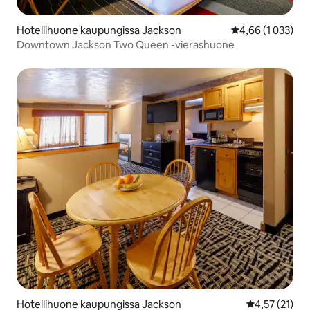
Hotellihuone kaupungissa Jackson
Keskimääräinen a
4,66 (1 033)
Downtown Jackson Two Queen -vierashuone
Hotellihuone kaupungissa Jackson
Keskimääräine
4,57 (21)