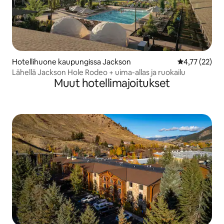
Hotellihuone kaupungissa Jackson
Keskimääräine
4,77 (22)
Lähellä Jackson Hole Rodeo + uima-allas ja ruokailu
Muut hotellimajoitukset