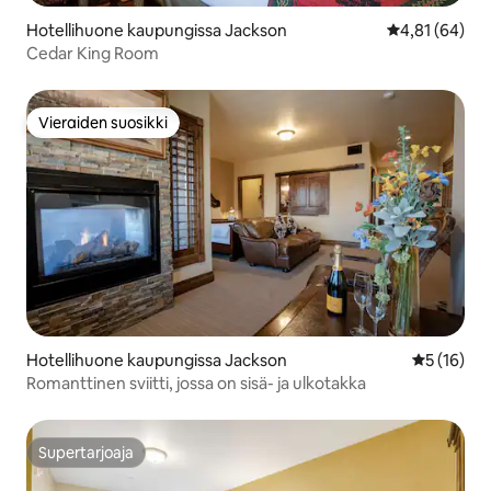
Hotellihuone kaupungissa Jackson
Keskimääräine
4,81 (64)
Cedar King Room
Vieraiden suosikki
Vieraiden suosikki
Hotellihuone kaupungissa Jackson
Keskimäärä
5 (16)
Romanttinen sviitti, jossa on sisä- ja ulkotakka
Supertarjoaja
Supertarjoaja