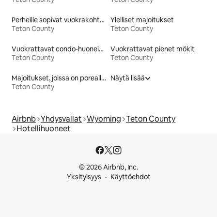
Perheille sopivat vuokrakohteet
Ylelliset majoitukset
Teton County
Teton County
Vuokrattavat condo-huoneistot
Vuokrattavat pienet mökit
Teton County
Teton County
Majoitukset, joissa on poreallas
Näytä lisää
Teton County
Airbnb
Yhdysvallat
Wyoming
Teton County
Hotellihuoneet
© 2026 Airbnb, Inc.
Yksityisyys
Käyttöehdot