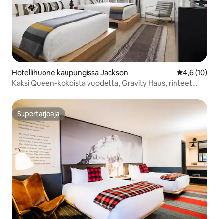
Hotellihuone kaupungissa Jackson
Keskimääräin
4,6 (10)
Kaksi Queen-kokoista vuodetta, Gravity Haus, rinteet
odottavat! Lemmikit
Supertarjoaja
Supertarjoaja