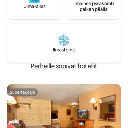
Ilmainen pysäköinti
Uima-allas
paikan päällä
Ilmastointi
Perheille sopivat hotellit
Supertarjoaja
Supertarjoaja