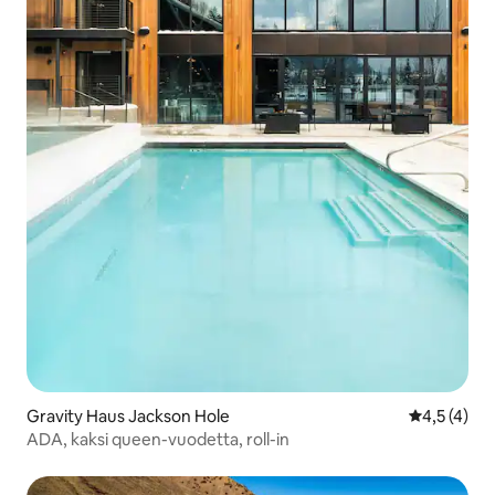
Gravity Haus Jackson Hole
Keskimääräi
4,5 (4)
ADA, kaksi queen-vuodetta, roll-in