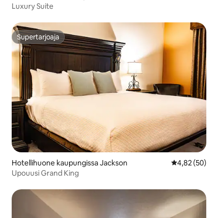
Luxury Suite
Supertarjoaja
Supertarjoaja
Hotellihuone kaupungissa Jackson
Keskimääräine
4,82 (50)
Upouusi Grand King