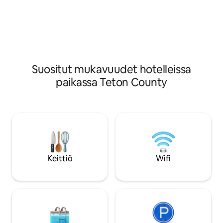
paikan ravintolassa, siemaile käsityönä
yksityiskohtien väli
valmistettuja juomia tavernassa tai
seinät, joissa on he
rentoudu viihtyisässä oleskelutilassa
leikkisät ikkunapit
seikkailupäivän jälkeen. Täydellinen
kalusteet. Jackso
tutkimusmatkailijoille, perheille ja kaikille,
vain 14,5 kilometr
jotka kaipaavat aitoa Wyoming-
helpottaa saapumi
elämystä.
Suositut mukavuudet hotelleissa
paikassa Teton County
Keittiö
Wifi