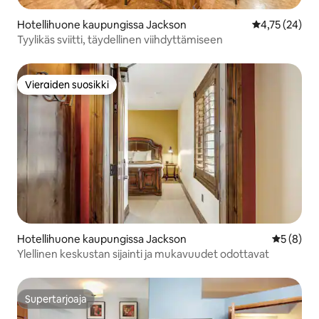
Hotellihuone kaupungissa Jackson
Keskimääräine
4,75 (24)
Tyylikäs sviitti, täydellinen viihdyttämiseen
Vieraiden suosikki
Vieraiden suosikki
Hotellihuone kaupungissa Jackson
Keskimäär
5 (8)
Ylellinen keskustan sijainti ja mukavuudet odottavat
Supertarjoaja
Supertarjoaja