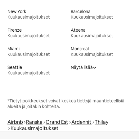
New York
Barcelona
Kuukausimajoitukset
Kuukausimajoitukset
Firenze
Ateena
Kuukausimajoitukset
Kuukausimajoitukset
Miami
Montreal
Kuukausimajoitukset
Kuukausimajoitukset
Seattle
Näytä lisää
Kuukausimajoitukset
*Tietyt poikkeukset voivat koskea tiettyjä maantieteellisiä
alueita ja joitakin kohteita.
Airbnb
Ranska
Grand Est
Ardennit
Thilay
Kuukausimajoitukset