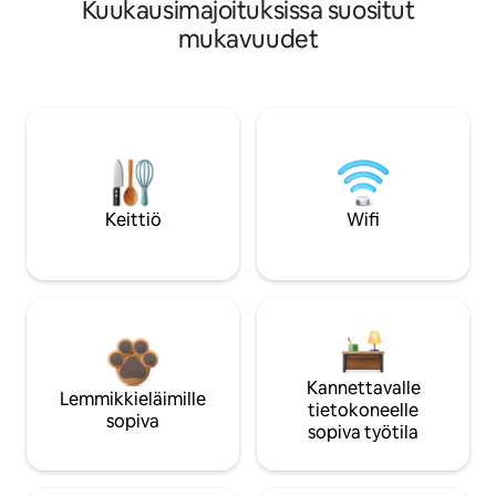
Kuukausimajoituksissa suositut
mukavuudet
Keittiö
Wifi
Kannettavalle
Lemmikkieläimille
tietokoneelle
sopiva
sopiva työtila