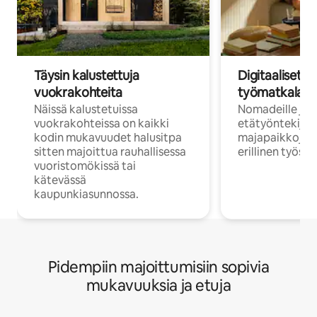
Täysin kalustettuja
Digitaaliset n
vuokrakohteita
työmatkalais
Näissä kalustetuissa
Nomadeille ja
vuokrakohteissa on kaikki
etätyöntekijöi
kodin mukavuudet halusitpa
majapaikkoja, jo
sitten majoittua rauhallisessa
erillinen työske
vuoristomökissä tai
kätevässä
kaupunkiasunnossa.
Pidempiin majoittumisiin sopivia
mukavuuksia ja etuja