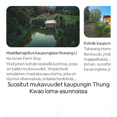
Kohde kaupungiss
Takieang Homest
Maatilamajoitus kaupungissa Mueang Li
Rentoudu yhdessä 
Na Innan Farm Stay
majapaikassa. Jos 
Yksityinen kohde keskellä luontoa, jossa
loman, suosittele
on kaikki mukavuudet. Ympäröivät
kaupungissa, joss
sekalainen maatalouspuutarha, joka on
rauhallinen ja ystävä
täynnä vihanneksia, erilaisia hedelmiä,
rentoutua joen ran
Suositut mukavuudet kaupungin Thung
näkymä kalalammelle patiolla, paton
muutaman askeleen
ilmapiiri, veden virtaaminen Finnin
voit istua ja kalastaa päivä
Kwao loma-asunnoissa
lopussa ja paljon muuta, jotka odottavat
heräät, voit kuulla
sinun kokevan sen itse. * Näkymä
valmistamamme pai
viheralueille (elokuusta marraskuuhun).
aamiaisen kanssa. J
The tourist spot connects along the
kaupungissa tai vi
Wang Kho Waterfall route - Chetawan
viemme sinut mielellämm