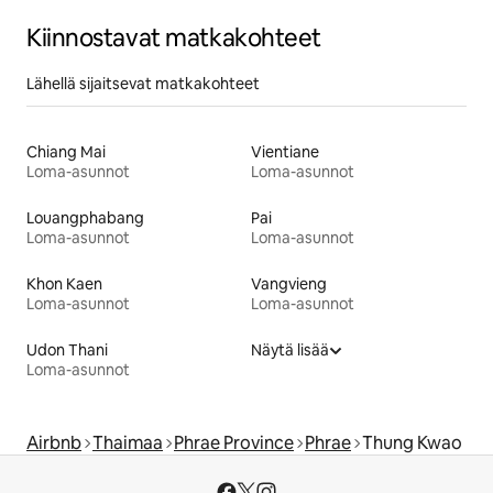
Kiinnostavat matkakohteet
Lähellä sijaitsevat matkakohteet
Chiang Mai
Vientiane
Loma-asunnot
Loma-asunnot
Louangphabang
Pai
Loma-asunnot
Loma-asunnot
Khon Kaen
Vangvieng
Loma-asunnot
Loma-asunnot
Udon Thani
Näytä lisää
Loma-asunnot
Airbnb
Thaimaa
Phrae Province
Phrae
Thung Kwao