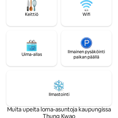
Cave Temple (Wat Khu Ba Noi) - Bo Kaew
noutopalvelu lentok
Temple, see the metal murals - Fog spot
autoasemalla tai r
at the head of the city of Lee - Pak Nai
Ilmoita meille pyyn
Keittiö
Wifi
fishing village (laft across to Uttaradit) -
Doi Dao.
Ilmainen pysäköinti
Uima-allas
paikan päällä
Ilmastointi
Muita upeita loma-asuntoja kaupungissa
Thung Kwao