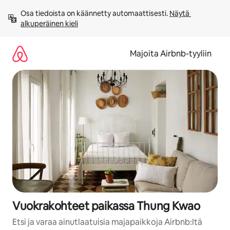
Jätä
Osa tiedoista on käännetty automaattisesti. 
Näytä 
sisältö
alkuperäinen kieli
väliin
Majoita Airbnb-tyyliin
Vuokrakohteet paikassa Thung Kwao
Etsi ja varaa ainutlaatuisia majapaikkoja Airbnb:ltä