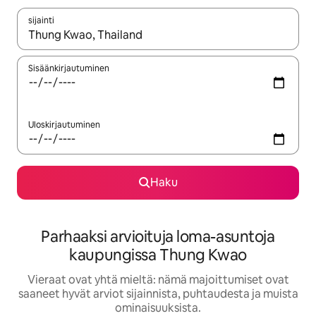
sijainti
Kun tulokset ovat saatavilla, navigoi ylös- ja alas-nuolinäppäimi
Sisäänkirjautuminen
Uloskirjautuminen
Haku
Parhaaksi arvioituja loma-asuntoja
kaupungissa Thung Kwao
Vieraat ovat yhtä mieltä: nämä majoittumiset ovat
saaneet hyvät arviot sijainnista, puhtaudesta ja muista
ominaisuuksista.