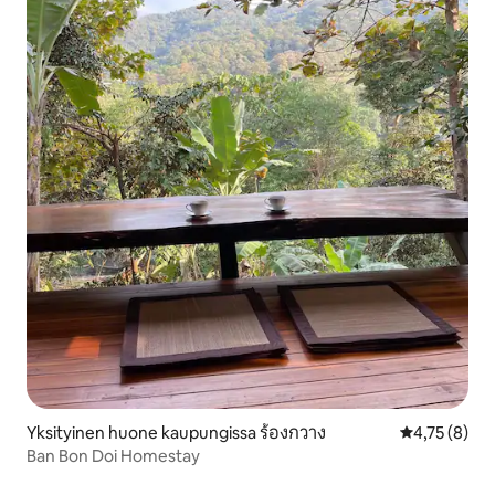
Yksityinen huone kaupungissa ร้องกวาง
Keskimääräin
4,75 (8)
Ban Bon Doi Homestay