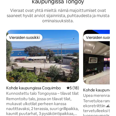
kaupungissa Tongoy
Vieraat ovat yhtä mieltä: nämä majoittumiset ovat
saaneet hyvät arviot sijainnista, puhtaudesta ja muista
ominaisuuksista.
Vieraiden suosikki
Vieraiden suosikk
Vieraiden suosikki
Vieraiden suosikk
Kohde kaupungissa Coquimbo
Keskimääräinen arvio 5/5, 1
5 (18)
Kohde kaupungiss
Kunnostettu talo Tongoyssa – tilavat tilat
dea
Upea merenranta,
Remontoitu talo, jossa on tilavat tilat,
luonto ja yksityisy
Tervetuloa rannall
mukavat ulkotilat perheen kanssa
ekoretriittiin 🌊 
nautittavaksi, 2 terassia, suuri grillipaikka,
tervetulleeksi täh
kauniit puutarhat, 3 pysäköintipaikkaa,
luonnonympäristöö