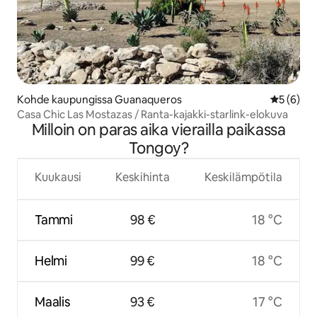
Kohde kaupungissa Guanaqueros
Keskimäär
5 (6)
Casa Chic Las Mostazas / Ranta-kajakki-starlink-elokuva
Milloin on paras aika vierailla paikassa
Tongoy?
Kuukausi
Keskihinta
Keskilämpötila
Tammi
98 €
18 °C
Helmi
99 €
18 °C
Maalis
93 €
17 °C