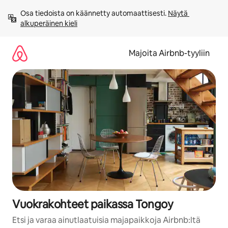
Jätä
Osa tiedoista on käännetty automaattisesti. 
Näytä 
sisältö
alkuperäinen kieli
väliin
Majoita Airbnb-tyyliin
Vuokrakohteet paikassa Tongoy
Etsi ja varaa ainutlaatuisia majapaikkoja Airbnb:ltä