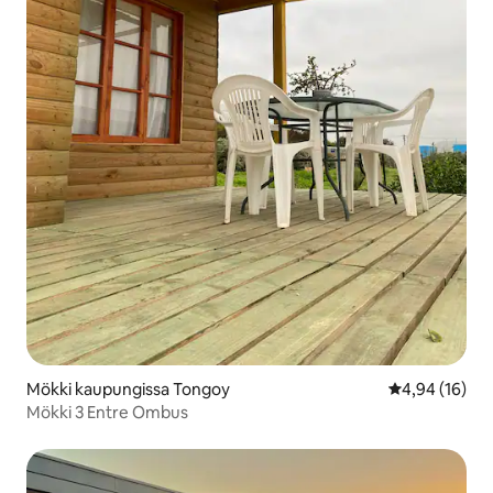
Mökki kaupungissa Tongoy
Keskimääräine
4,94 (16)
Mökki 3 Entre Ombus