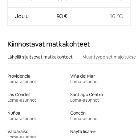
Joulu
93 €
16 °C
Kiinnostavat matkakohteet
Lähellä sijaitsevat matkakohteet
Muuntyyppiset majoitukset
Providencia
Viña del Mar
Loma-asunnot
Loma-asunnot
Las Condes
Santiago Centro
Loma-asunnot
Loma-asunnot
Ñuñoa
Concón
Loma-asunnot
Loma-asunnot
Valparaíso
Näytä lisää
Loma-asunnot