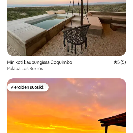
Minikoti kaupungissa Coquimbo
Keskimäär
5 (5)
Palapa Los Burros
Vieraiden suosikki
Vieraiden suosikki