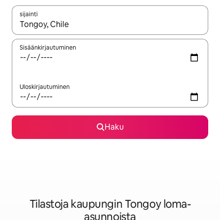
sijainti
Kun tulokset ovat saatavilla, navigoi ylös- ja alas-nuolinäppäimi
Sisäänkirjautuminen
Uloskirjautuminen
Haku
Tilastoja kaupungin Tongoy loma-
asunnoista