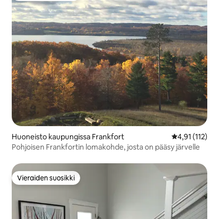
Huoneisto kaupungissa Frankfort
Keskimääräinen
4,91 (112)
Pohjoisen Frankfortin lomakohde, josta on pääsy järvelle
Vieraiden suosikki
Vieraiden suosikki