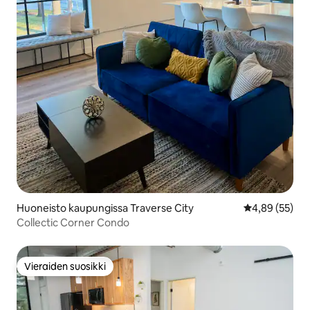
Huoneisto kaupungissa Traverse City
Keskimääräine
4,89 (55)
Collectic Corner Condo
Vieraiden suosikki
Vieraiden suosikki