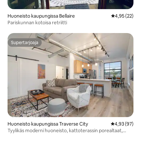
Huoneisto kaupungissa Bellaire
Keskimääräine
4,95 (22)
Pariskunnan kotoisa retriitti
Supertarjoaja
Supertarjoaja
Huoneisto kaupungissa Traverse City
Keskimääräine
4,93 (97)
Tyylikäs moderni huoneisto, kattoterassin porealtaat,
ilmainen pysäköinti