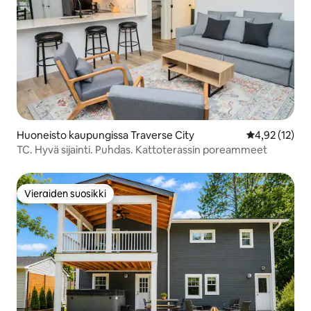
Huoneisto kaupungissa Traverse City
Keskimääräine
4,92 (12)
TC. Hyvä sijainti. Puhdas. Kattoterassin poreammeet
Vieraiden suosikki
Vieraiden suosikki