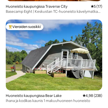
Huoneisto kaupungissa Traverse City
Keskimäärä
5 (17)
Basecamp Eight | Keskustan TC-huoneisto kävelymatkan
päässä
Vieraiden suosikki
Vieraiden suosikkien parhaimmistoa
Huoneisto kaupungissa Bear Lake
Keskimääräinen
4,98 (238)
Ihana ja kodikas kaunis 1 makuuhuoneen huoneisto