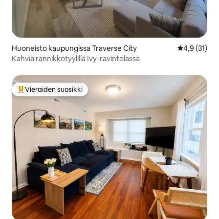
Huoneisto kaupungissa Traverse City
Keskimääräin
4,9 (31)
Kahvia rannikkotyylillä Ivy-ravintolassa
Vieraiden suosikki
Vieraiden suosikkien parhaimmistoa