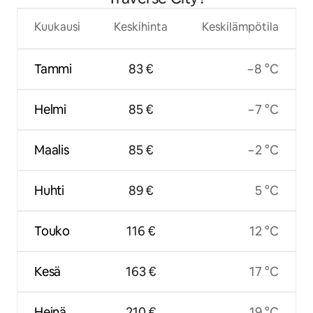
Kuukausi
Keskihinta
Keskilämpötila
Tammi
83 €
−8 °C
Helmi
85 €
−7 °C
Maalis
85 €
−2 °C
Huhti
89 €
5 °C
Touko
116 €
12 °C
Kesä
163 €
17 °C
Heinä
210 €
19 °C