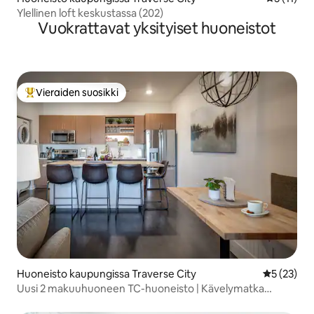
Ylellinen loft keskustassa (202)
Vuokrattavat yksityiset huoneistot
Vieraiden suosikki
Vieraiden suosikkien parhaimmistoa
Huoneisto kaupungissa Traverse City
Keskimäärä
5 (23)
Uusi 2 makuuhuoneen TC-huoneisto | Kävelymatka
rannalle ja keskustaan