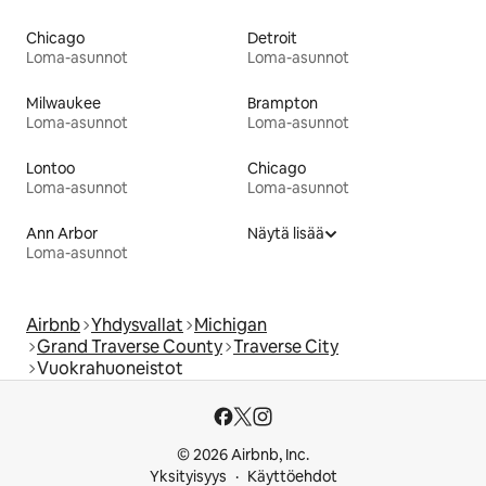
Chicago
Detroit
Loma-asunnot
Loma-asunnot
Milwaukee
Brampton
Loma-asunnot
Loma-asunnot
Lontoo
Chicago
Loma-asunnot
Loma-asunnot
Ann Arbor
Näytä lisää
Loma-asunnot
Airbnb
Yhdysvallat
Michigan
Grand Traverse County
Traverse City
Vuokrahuoneistot
© 2026 Airbnb, Inc.
Yksityisyys
Käyttöehdot