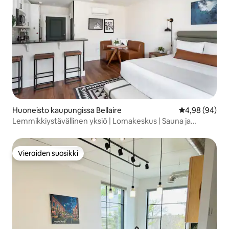
Huoneisto kaupungissa Bellaire
Keskimääräine
4,98 (94)
Lemmikkiystävällinen yksiö | Lomakeskus | Sauna ja
poreammeet
Vieraiden suosikki
Vieraiden suosikki