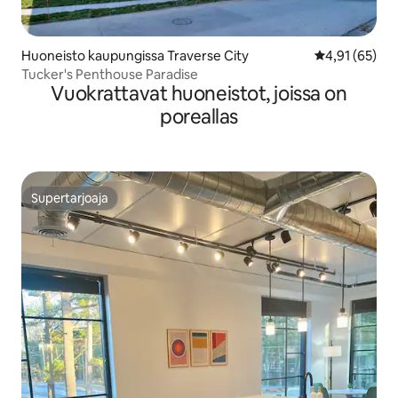
Huoneisto kaupungissa Traverse City
Keskimääräine
4,91 (65)
Tucker's Penthouse Paradise
Vuokrattavat huoneistot, joissa on
poreallas
Supertarjoaja
Supertarjoaja