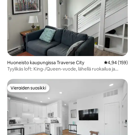
Huoneisto kaupungissa Traverse City
Keskimääräinen
4,94 (159)
Tyylikäs loft: King-/Queen-vuode, lähellä ruokailua ja
panimoa
Vieraiden suosikki
Vieraiden suosikki