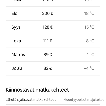
Elo
200 €
18 °C
Syys
128 €
15 °C
Loka
111 €
8 °C
Marras
89 €
1 °C
Joulu
82 €
−4 °C
Kiinnostavat matkakohteet
Lähellä sijaitsevat matkakohteet
Muuntyyppiset majoitukset