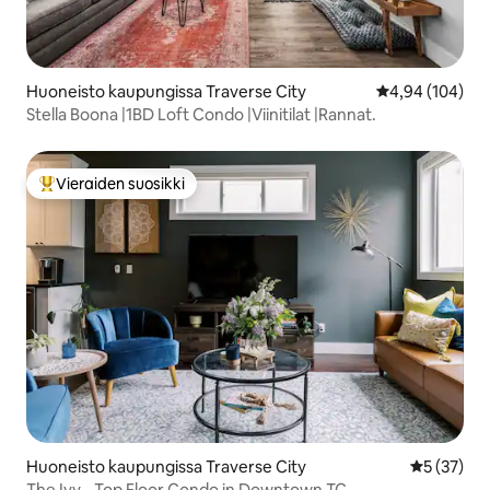
Huoneisto kaupungissa Traverse City
Keskimääräinen
4,94 (104)
Stella Boona |1BD Loft Condo |Viinitilat |Rannat.
Vieraiden suosikki
Vieraiden suosikkien parhaimmistoa
Huoneisto kaupungissa Traverse City
Keskimäärä
5 (37)
The Ivy - Top Floor Condo in Downtown TC