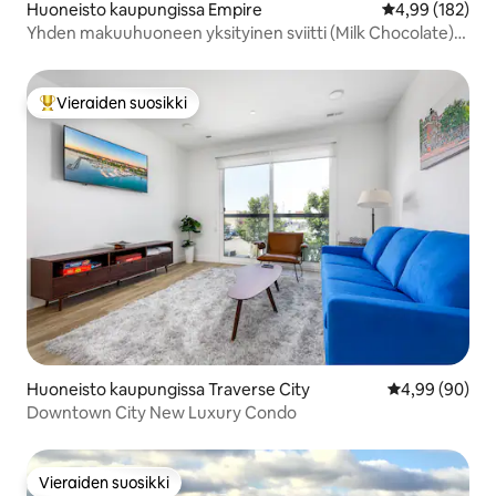
Huoneisto kaupungissa Empire
Keskimääräinen
4,99 (182)
Yhden makuuhuoneen yksityinen sviitti (Milk Chocolate)
GDC:ssä
Vieraiden suosikki
Vieraiden suosikkien parhaimmistoa
Huoneisto kaupungissa Traverse City
Keskimääräine
4,99 (90)
Downtown City New Luxury Condo
Vieraiden suosikki
Vieraiden suosikki