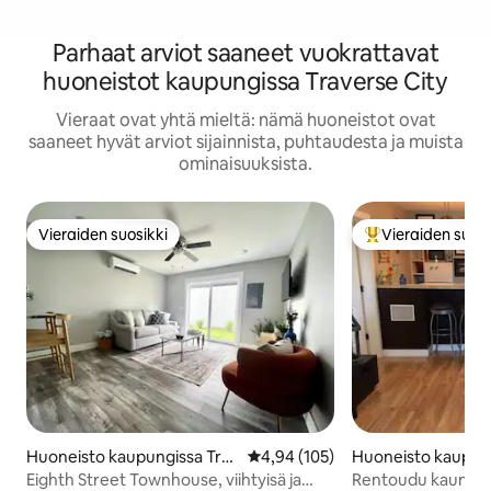
Parhaat arviot saaneet vuokrattavat
huoneistot kaupungissa Traverse City
Vieraat ovat yhtä mieltä: nämä huoneistot ovat
saaneet hyvät arviot sijainnista, puhtaudesta ja muista
ominaisuuksista.
Vieraiden suosikki
Vieraiden suosi
Vieraiden suosikki
Vieraiden suosik
Huoneisto kaupungissa Trav
Keskimääräinen arvio 4,94/5, 10
4,94 (105)
Huoneisto kaupung
erse City
erse City
Eighth Street Townhouse, viihtyisä ja
Rentoudu kauniilla 