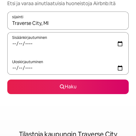
Etsi ja varaa ainutlaatuisia huoneistoja Airbnb:ltä
sijainti
Kun tulokset ovat saatavilla, navigoi ylös- ja alas-nuolinäppäimi
Sisäänkirjautuminen
Uloskirjautuminen
Haku
Tilastoja kaupungin Traverse City