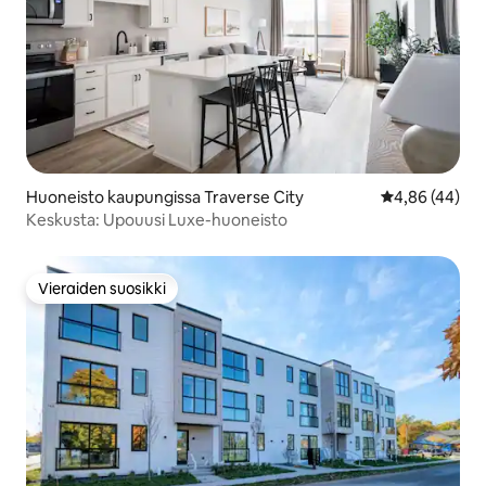
Huoneisto kaupungissa Traverse City
Keskimääräine
4,86 (44)
Keskusta: Upouusi Luxe-huoneisto
Vieraiden suosikki
Vieraiden suosikki