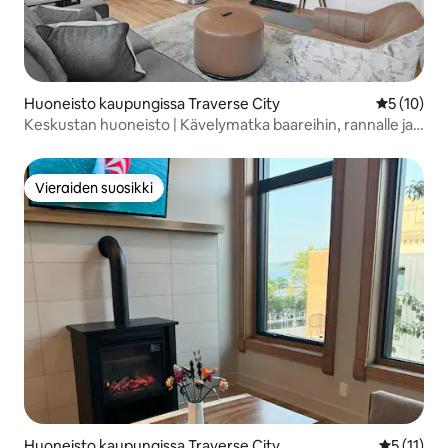
Huoneisto kaupungissa Traverse City
Keskimäärä
5 (10)
Keskustan huoneisto | Kävelymatka baareihin, rannalle ja
ruokapaikkoihin
Vieraiden suosikki
Vieraiden suosikki
Huoneisto kaupungissa Traverse City
Keskimäärä
5 (11)