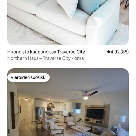
Huoneisto kaupungissa Traverse City
Keskimääräine
4,92 (85)
Northern Haus – Traverse City -loma
Vieraiden suosikki
Vieraiden suosikki