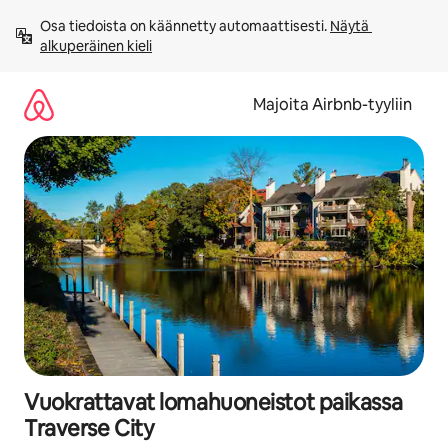
Jätä
Osa tiedoista on käännetty automaattisesti. 
Näytä 
sisältö
alkuperäinen kieli
väliin
Majoita Airbnb-tyyliin
Vuokrattavat lomahuoneistot paikassa
Traverse City