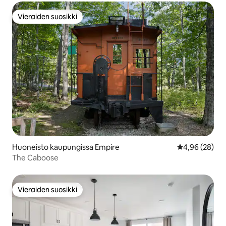
Vieraiden suosikki
Vieraiden suosikki
Huoneisto kaupungissa Empire
Keskimääräine
4,96 (28)
The Caboose
Vieraiden suosikki
Vieraiden suosikki