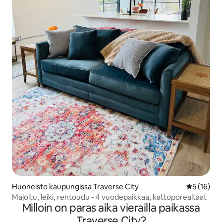
Huoneisto kaupungissa Traverse City
Keskimäärä
5 (16)
Majoitu, leiki, rentoudu - 4 vuodepaikkaa, kattoporealtaat
Milloin on paras aika vierailla paikassa
Traverse City?