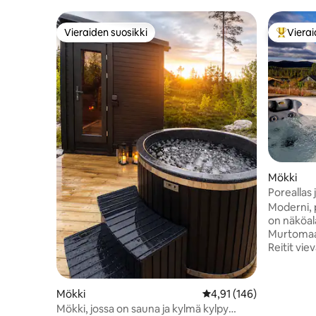
Vieraiden suosikki
Vierai
Vieraiden suosikki
Vieraide
Mökki
Poreallas
lähellä Try
Moderni, 
on näköal
Murtomaah
Reitit vie
10 minuut
pyöräilyp
kiipeilypuistoon.🚴
Mökki
Keskimääräinen arvio 4,
4,91 (146)
Ulvsjøenii
Mökki, jossa on sauna ja kylmä kylpy
leikkiken