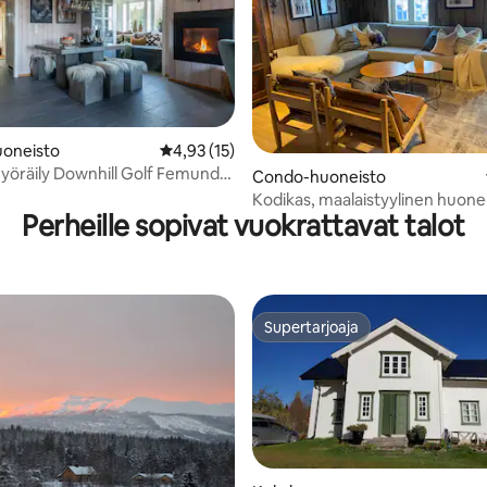
oneisto
Keskimääräinen arvio 4,93/5, 15 arvostelua
4,93 (15)
öräily Downhill Golf Femund
,94/5, 85 arvostelua
Condo-huoneisto
n
Kodikas, maalaistyylinen huone
Perheille sopivat vuokrattavat talot
Fageråsenissa
Supertarjoaja
Supertarjoaja