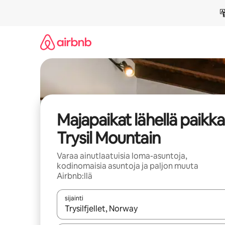
Jätä
sisältö
väliin
Majapaikat lähellä paikk
Trysil Mountain
Varaa ainutlaatuisia loma-asuntoja,
kodinomaisia asuntoja ja paljon muuta
Airbnb:llä
sijainti
Kun tulokset ovat saatavilla, navigoi ylös- ja alas