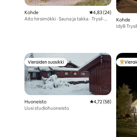
Kohde
Keskimääräinen arvio 4
4,83 (24)
Aito hirsimökki · Sauna ja takka · Trysil-
Kohde
hiihto
Idylli Trysi
Vieraiden suosikki
Vierai
Vieraiden suosikki
Vieraide
Huoneisto
Keskimääräinen arvio 4
4,72 (58)
Uusi studiohuoneisto