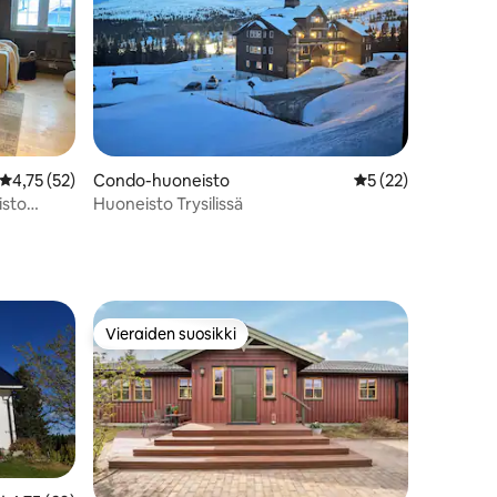
Keskimääräinen arvio 4,75/5, 52 arvostelua
4,75 (52)
Condo-huoneisto
Keskimääräinen arv
5 (22)
isto
Huoneisto Trysilissä
Vieraiden suosikki
Vieraiden suosikki