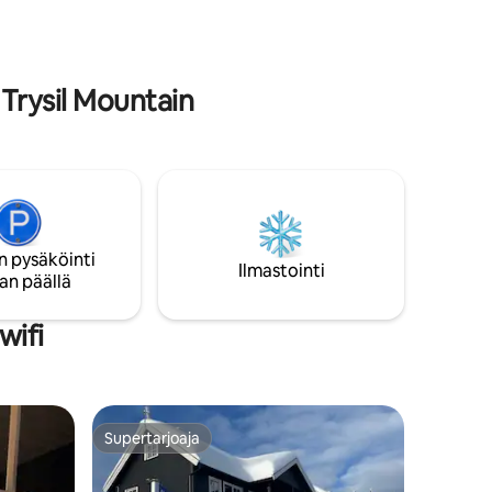
pysäköinti lämpimässä kellarissa aivan
hissin vieressä. Katso erilliset hinnat.
Fantastinen polkuverkosto ja paljon
freeridingiä. Hinta pyynnöstä. 35
minuutin päässä.
Trysil Mountain
n pysäköinti
Ilmastointi
an päällä
wifi
Supertarjoaja
Supertarjoaja