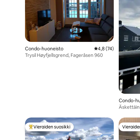
Condo-huoneisto
Keskimääräinen arvio 
4,8 (74)
Trysil Høyfjellsgrend, Fageråsen 960
Condo-hu
Äskettäin
Fageråseni
Vieraiden suosikki
Vieraide
Vieraiden suosikkien parhaimmistoa
Vieraide