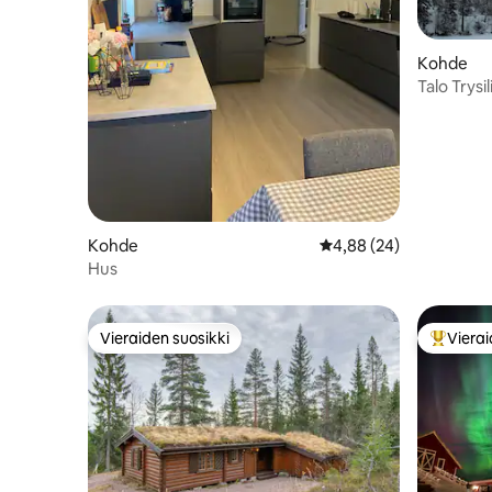
Kohde
Talo Trysil
Kohde
Keskimääräinen arvio 4
4,88 (24)
Hus
Vieraiden suosikki
Vierai
Vieraiden suosikki
Vieraide