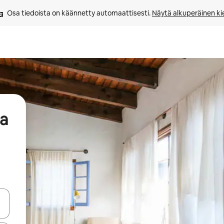
Osa tiedoista on käännetty automaattisesti. 
Näytä alkuperäinen kie
aa
-nuolinäppäimillä tai tutustu koskettamalla tai pyyhkäisemällä.