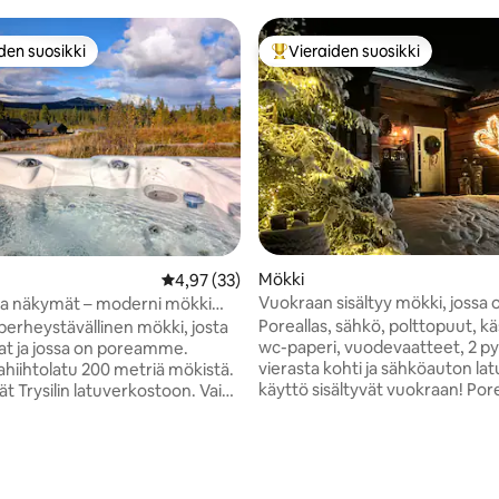
den suosikki
Vieraiden suosikki
n suosikkien parhaimmistoa
Vieraiden suosikkien parhaimm
Mökki
Keskimääräinen arvio 4,97/5, 33 arvostelua
4,97 (33)
Vuokraan sisältyy mökki, jossa 
 ja näkymät – moderni mökki
poreallas ja sähköauton latausla
sil alpinia
Poreallas, sähkö, polttopuut, kä
perheystävällinen mökki, josta
wc-paperi, vuodevaatteet, 2 p
at ja jossa on poreamme.
vierasta kohti ja sähköauton lat
iihtolatu 200 metriä mökistä.
käyttö sisältyvät vuokraan! Poreamme ei
vät Trysilin latuverkostoon. Vain
ole käytössä toukokuun alusta
in automatka alppikeskukseen,
puoliväliin. Viihtyisä mökki, joka sijaitsee
uistoon, laskettelurinteeseen ja
hieman syrjässä. Mökki sijaitsee 6,5 km:n
⛷️ 6 minuuttia Søndre
91/5, 146 arvostelua
päässä Trysilin
n, jossa on hiekkaranta,
matkailukeskuksesta/slalom-ri
ttä ja veneiden/kanoottien