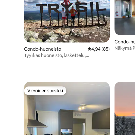
Condo-hu
Näkymä Py
Condo-huoneisto
Keskimääräinen arvio 4
4,94 (85)
Fågeråse
Tyylikäs huoneisto, laskettelu,
kävelyetäisyys kaikkeen.
Vieraiden suosikki
Vieraiden suosikki