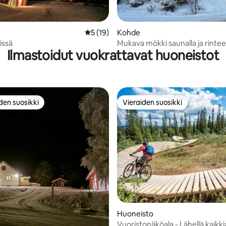
,83/5, 24 arvostelua
Keskimääräinen arvio 5/5, 19 arvostelua
5 (19)
Kohde
lissä
Mukava mökki saunalla ja rinteen
Ilmastoidut vuokrattavat huoneistot
lähellä
den suosikki
Vieraiden suosikki
n suosikkien parhaimmistoa
Vieraiden suosikki
,72/5, 58 arvostelua
Huoneisto
Vuoristonäköala - Lähellä kaikki