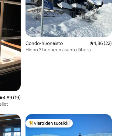
Condo-huoneisto
Keskimääräinen arvio 
4,86 (22)
Hieno 3 huoneen asunto lähellä
laskettelurinteitä
Keskimääräinen arvio 4,89/5, 19 arvostelua
4,89 (19)
ellet
Vieraiden suosikki
Vieraiden suosikkien parhaimmistoa