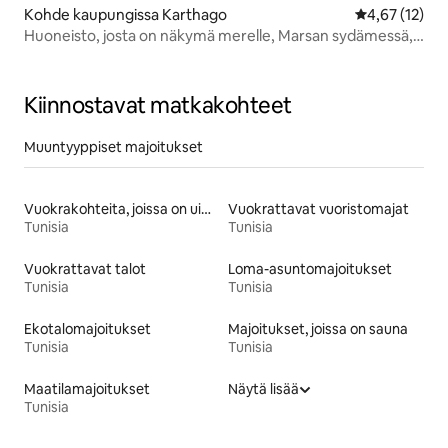
Kohde kaupungissa Karthago
Keskimääräine
4,67 (12)
Huoneisto, josta on näkymä merelle, Marsan sydämessä,
pääsy rannalle
Kiinnostavat matkakohteet
Muuntyyppiset majoitukset
Vuokrakohteita, joissa on uima-allas
Vuokrattavat vuoristomajat
Tunisia
Tunisia
Vuokrattavat talot
Loma-asuntomajoitukset
Tunisia
Tunisia
Ekotalomajoitukset
Majoitukset, joissa on sauna
Tunisia
Tunisia
Maatilamajoitukset
Näytä lisää
Tunisia