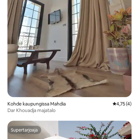
Kohde kaupungissa Mahdia
Keskimääräin
4,75 (4)
Dar Khouadja majatalo
Supertarjoaja
Supertarjoaja