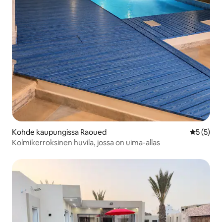
Kohde kaupungissa Raoued
Keskimäär
5 (5)
Kolmikerroksinen huvila, jossa on uima-allas