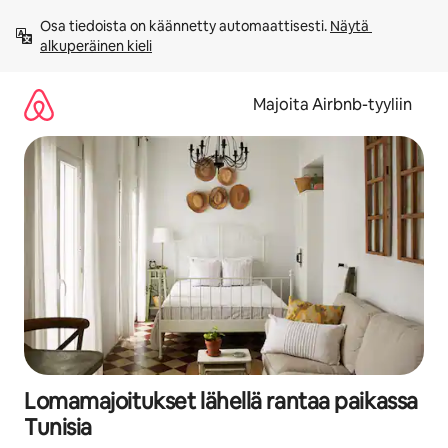
Jätä
Osa tiedoista on käännetty automaattisesti. 
Näytä 
sisältö
alkuperäinen kieli
väliin
Majoita Airbnb-tyyliin
Lomamajoitukset lähellä rantaa paikassa
Tunisia