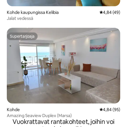
Kohde kaupungissa Kelibia
Keskimääräine
4,84 (49)
Jalat vedessä
Supertarjoaja
Supertarjoaja
Kohde
Keskimääräine
4,84 (95)
Amazing Seaview Duplex (Marsa)
Vuokrattavat rantakohteet, joihin voi