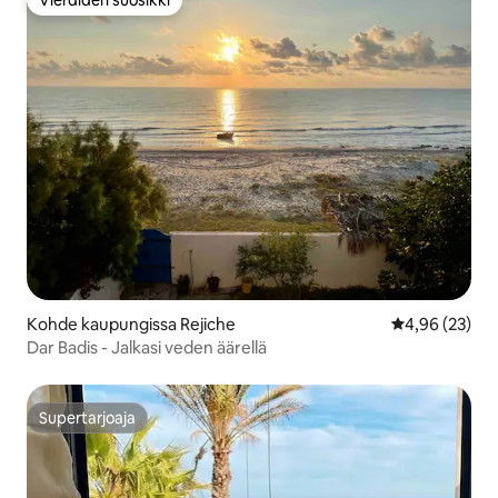
Vieraiden suosikki
Kohde kaupungissa Rejiche
Keskimääräine
4,96 (23)
Dar Badis - Jalkasi veden äärellä
Supertarjoaja
Supertarjoaja