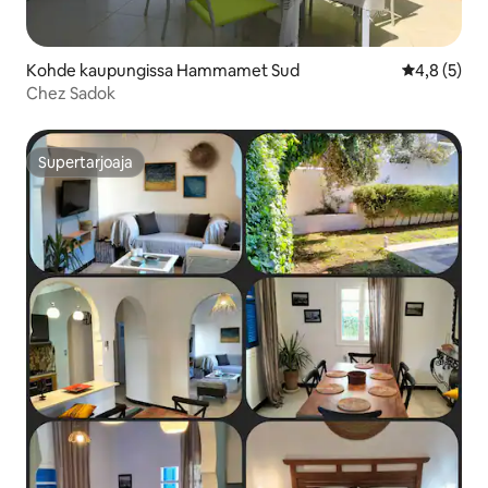
Kohde kaupungissa Hammamet Sud
Keskimääräi
4,8 (5)
Chez Sadok
Supertarjoaja
Supertarjoaja