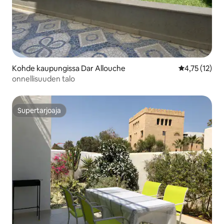
Kohde kaupungissa Dar Allouche
Keskimääräine
4,75 (12)
onnellisuuden talo
Supertarjoaja
Supertarjoaja