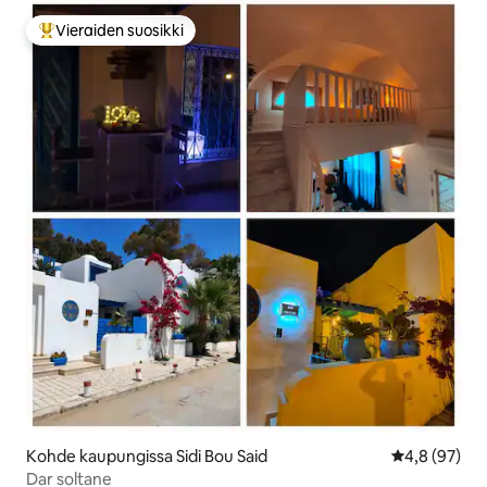
Vieraiden suosikki
Vieraiden suosikkien parhaimmistoa
Kohde kaupungissa Sidi Bou Said
Keskimääräin
4,8 (97)
Dar soltane