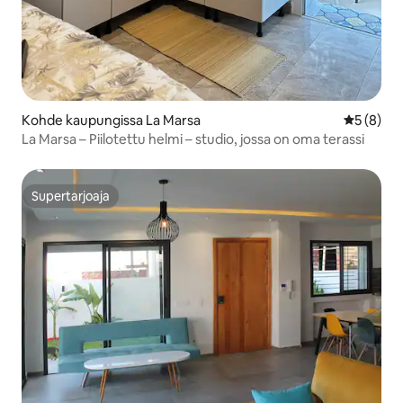
Kohde kaupungissa La Marsa
Keskimäär
5 (8)
La Marsa – Piilotettu helmi – studio, jossa on oma terassi
Supertarjoaja
Supertarjoaja