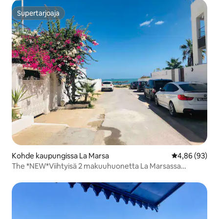
Supertarjoaja
Supertarjoaja
Kohde kaupungissa La Marsa
Keskimääräine
4,86 (93)
The *NEW*Viihtyisä 2 makuuhuonetta La Marsassa
rannalla