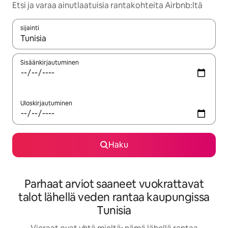
Etsi ja varaa ainutlaatuisia rantakohteita Airbnb:ltä
sijainti
Kun tulokset ovat saatavilla, navigoi ylös- ja alas-nuolinäppäimi
Sisäänkirjautuminen
Uloskirjautuminen
Haku
Parhaat arviot saaneet vuokrattavat
talot lähellä veden rantaa kaupungissa
Tunisia