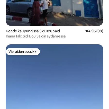
Kohde kaupungissa Sidi Bou Saïd
Keskimääräine
4,95 (98)
Ihana talo Sidi Bou Saidin sydämessä
Vieraiden suosikki
Vieraiden suosikki