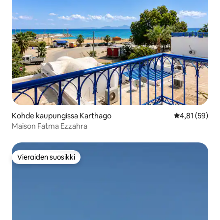
Kohde kaupungissa Karthago
Keskimääräine
4,81 (59)
Maison Fatma Ezzahra
Vieraiden suosikki
Vieraiden suosikki