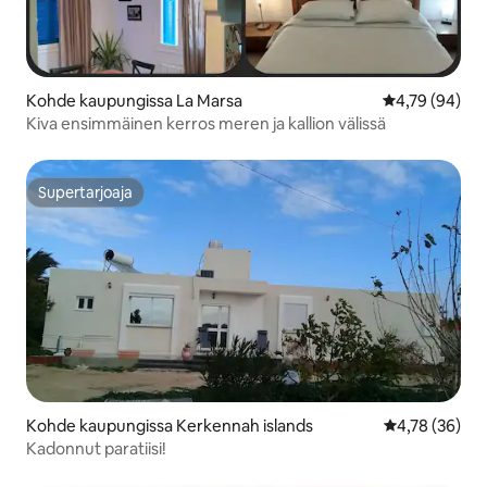
Kohde kaupungissa La Marsa
Keskimääräine
4,79 (94)
Kiva ensimmäinen kerros meren ja kallion välissä
Supertarjoaja
Supertarjoaja
Kohde kaupungissa Kerkennah islands
Keskimääräine
4,78 (36)
Kadonnut paratiisi!