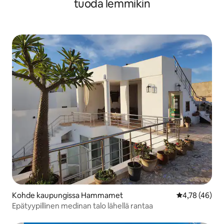
tuoda lemmikin
Kohde kaupungissa Hammamet
Keskimääräine
4,78 (46)
Epätyypillinen medinan talo lähellä rantaa