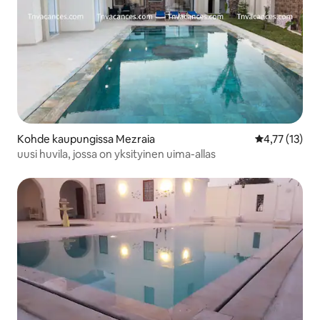
Kohde kaupungissa Mezraia
Keskimääräine
4,77 (13)
uusi huvila, jossa on yksityinen uima-allas