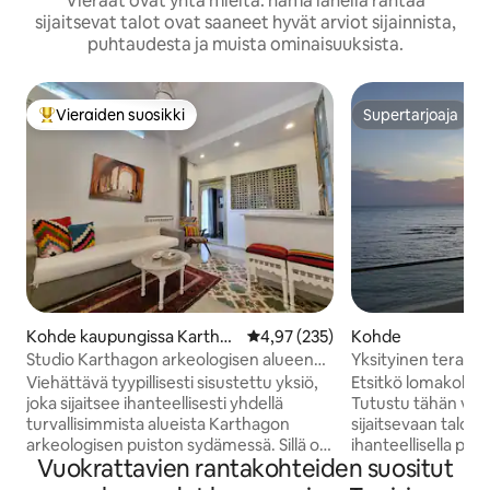
Vieraat ovat yhtä mieltä: nämä lähellä rantaa
sijaitsevat talot ovat saaneet hyvät arviot sijainnista,
puhtaudesta ja muista ominaisuuksista.
Vieraiden suosikki
Supertarjoaja
Vieraiden suosikkien parhaimmistoa
Supertarjoaja
Kohde kaupungissa Karthag
Keskimääräinen arvio 4,97/5, 23
4,97 (235)
Kohde
o
Studio Karthagon arkeologisen alueen
Yksityinen terassi
sydämessä
pääsy rannalle
Viehättävä tyypillisesti sisustettu yksiö,
Etsitkö lomakohde
joka sijaitsee ihanteellisesti yhdellä
Tutustu tähän vie
turvallisimmista alueista Karthagon
sijaitsevaan taloon,
arkeologisen puiston sydämessä. Sillä on
ihanteellisella pai
Vuokrattavien rantakohteiden suositut
itsenäinen sisäänkäynti, ja se koostuu
keskustaa ja josta
olohuoneesta, pienestä
rannalle. Mukavuut