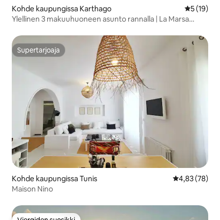
Kohde kaupungissa Karthago
Keskimäärä
5 (19)
Ylellinen 3 makuuhuoneen asunto rannalla | La Marsa
Cube
Supertarjoaja
Supertarjoaja
Kohde kaupungissa Tunis
Keskimääräine
4,83 (78)
Maison Nino
Vieraiden suosikki