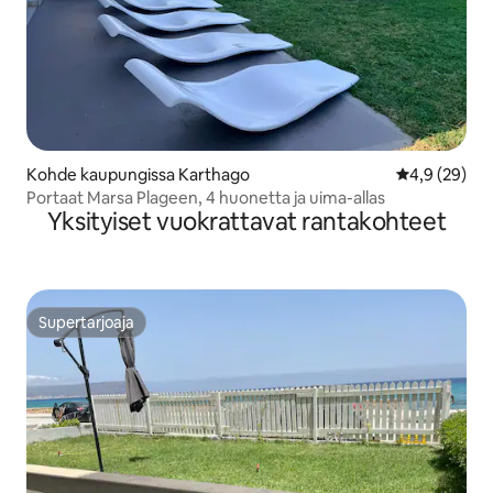
Kohde kaupungissa Karthago
Keskimääräin
4,9 (29)
Portaat Marsa Plageen, 4 huonetta ja uima-allas
Yksityiset vuokrattavat rantakohteet
Supertarjoaja
Supertarjoaja