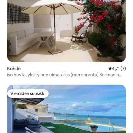
Kohde
Keskimääräin
4,71 (7)
iso huvila, yksityinen uima-allas (merenranta) Solimanin
rannalla
Vieraiden suosikki
Vieraiden suosikki