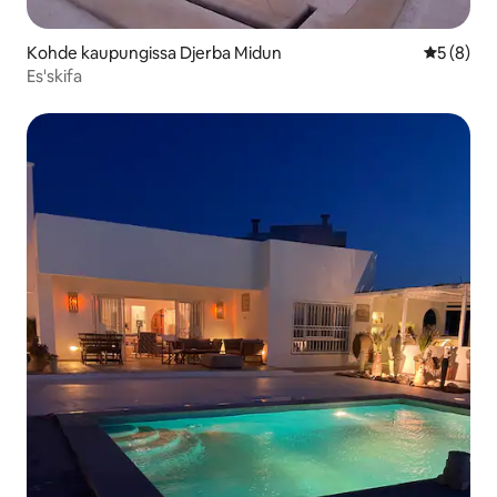
Kohde kaupungissa Djerba Midun
Keskimäär
5 (8)
Es'skifa