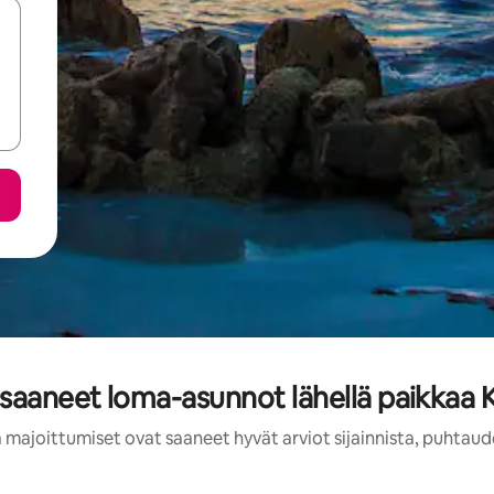
 saaneet loma-asunnot lähellä paikkaa 
 majoittumiset ovat saaneet hyvät arviot sijainnista, puhtaud