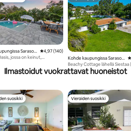
n suosikkien parhaimmistoa
Supertarjoaja
4,91/5, 45 arvostelua
upungissa Sarasot
Keskimääräinen arvio 4,97/5, 140 arvostelua
4,97 (140)
asis, jossa on keinut,
Kohde kaupungissa Sarasot
K
 uima-allas ja poreallas
a
Beachy Cottage lähellä Siestaa |
Ilmastoidut vuokrattavat huoneistot
vuodetta | Suuri uima-allas
den suosikki
Vieraiden suosikki
n suosikkien parhaimmistoa
Vieraiden suosikki