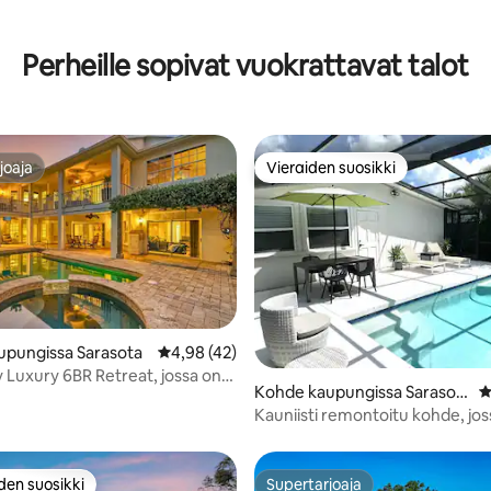
98/5, 130 arvostelua
Perheille sopivat vuokrattavat talot
joaja
Vieraiden suosikki
joaja
Vieraiden suosikki
upungissa Sarasota
Keskimääräinen arvio 4,98/5, 42 arvostelua
4,98 (42)
96/5, 110 arvostelua
y Luxury 6BR Retreat, jossa on
Kohde kaupungissa Sarasot
K
s
a
Kauniisti remontoitu kohde, jos
uima-allas, lähellä Siestaa
den suosikki
Supertarjoaja