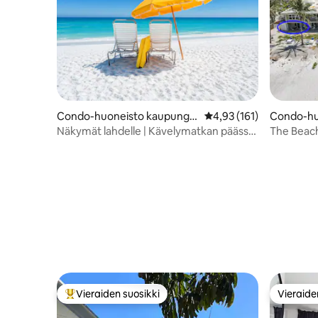
Condo-huoneisto kaupungis
Keskimääräinen arvio 4,
4,93 (161)
Condo-hu
sa Siesta Key
ssa Long
Näkymät lahdelle | Kävelymatkan päässä
The Beach
| Tilava
View -huo
Vieraiden suosikki
Vieraide
Vieraiden suosikkien parhaimmistoa
Vieraide