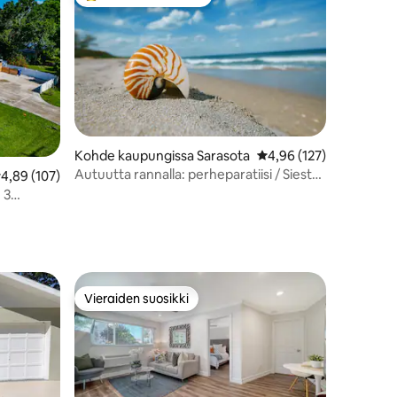
Vieraiden suosikkien parhaimmistoa
Kohde kaupungissa Sarasota
Keskimääräinen arvio 4
4,96 (127)
Autuutta rannalla: perheparatiisi / Siesta
eskimääräinen arvio 4,89/5, 107 arvostelua
4,89 (107)
Key, 3 makuuhuonetta / 2 kylpyhuonetta
 3
Vieraiden suosikki
Vieraiden suosikki