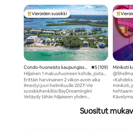
Vieraiden suosikki
Vierai
Vieraiden suosikkien parhaimmistoa
Vieraide
Condo-huoneisto kaupungissa
Keskimääräinen arvio
5 (109)
Minikoti 
Sarasota
a
Hiljainen 1 makuuhuoneen kohde, josta
@Shellmate
on näkymä lahdelle ja kanavalle, 2
polkupyörä
Erittäin harvinainen 2 viikon avoin aika
⭑Kahdeks
Supyakia, lämmitetty uima-allas
ilmestyi juuri helmikuulle 2027! Vie
minikoti, j
suosikkihenkilösi BayDreamingiin!
hehtaarin saarella!
Vetäydy tähän hiljaiseen yhden
Kävelymat
makuuhuoneen ja 1,5 kylpyhuoneen
ostoksille
huoneistoon, joka on vain 8 minuutin
keittiö ✯ 
Suositut mukav
kävelymatkan päässä Turtle Beachiltä.
rantavarus
Tämä kohde on täydellinen pariskunnille,
grillaus ✯
ja siinä on yksityinen terassi, josta on
oleskeluti
näkymät kanaalille ja lahdelle, lämmitetty
Älytelevis