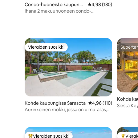
Condo-huoneisto kaupungis
Keskimääräinen arvio 4,
4,98 (130)
sa Sarasota
Ihana 2 makuuhuoneen condo-
huoneisto, 7 minuutin päässä Siesta
Beachiltä
Vieraiden suosikki
Supertar
Vieraiden suosikki
Supertar
Kohde ka
Kohde kaupungissa Sarasota
Keskimääräinen arvio 4,
4,96 (110)
Siesta Ke
Aurinkoinen mökki, jossa on uima-allas,
uima-alla
kävelymatka rannalle
Vieraiden suosikki
Vierai