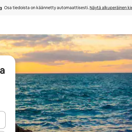
Osa tiedoista on käännetty automaattisesti. 
Näytä alkuperäinen kie
aa
-nuolinäppäimillä tai tutustu koskettamalla tai pyyhkäisemällä.