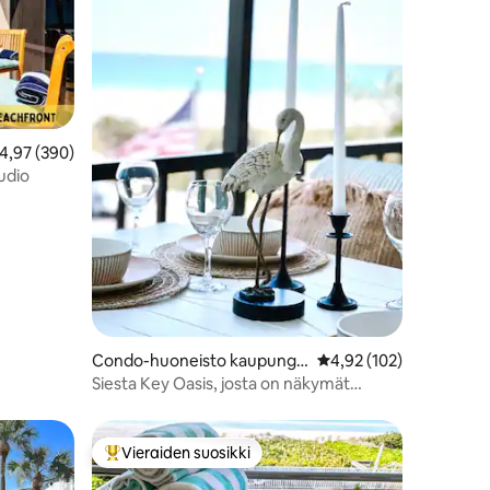
eskimääräinen arvio 4,97/5, 390 arvostelua
4,97 (390)
udio
Condo-huoneisto kaupungis
Keskimääräinen arvio 4
4,92 (102)
sa Siesta Key
Siesta Key Oasis, josta on näkymät
lahdelle
Vieraiden suosikki
Vieraiden suosikkien parhaimmistoa