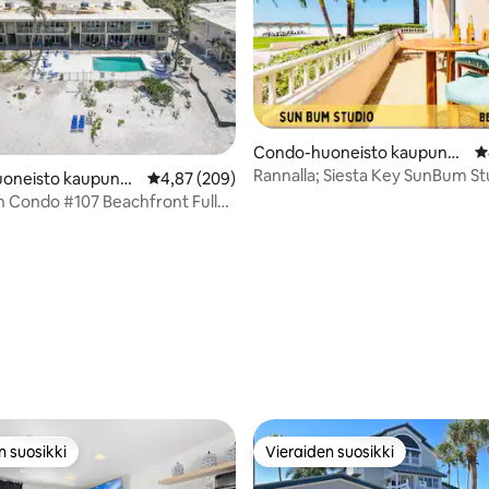
Condo-huoneisto kaupungi
K
ssa Siesta Key
Rannalla; Siesta Key SunBum St
93/5, 161 arvostelua
oneisto kaupungi
Keskimääräinen arvio 4,87/5, 209 arvostelua
4,87 (209)
boat Key
 Condo #107 Beachfront Full
neisto
n suosikki
Vieraiden suosikki
n suosikki
Vieraiden suosikki