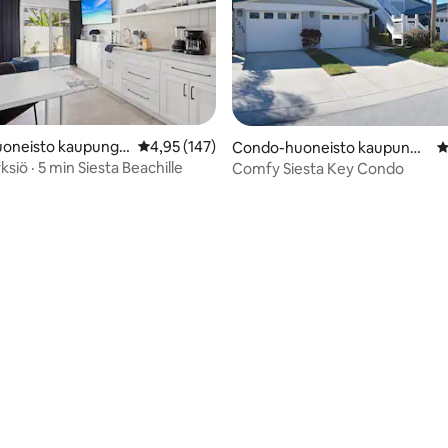
oneisto kaupungis
Keskimääräinen arvio 4,95/5, 147 arvostelua
4,95 (147)
Condo-huoneisto kaupungis
K
ta
sa Siesta Key
siö · 5 min Siesta Beachille
Comfy Siesta Key Condo