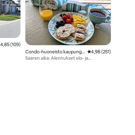
eskimääräinen arvio 4,85/5, 109 arvostelua
4,85 (109)
Condo-huoneisto kaupungis
Keskimääräinen arvio 4
4,98 (251)
sa Longboat Key
Saaren aika: Alennukset elo- ja
syyskuussa!