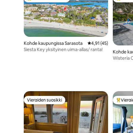
Vieraiden suosikkien parhaimmistoa
Vieraide
Kohde kaupungissa Sarasota
Keskimääräinen arvio 
4,91 (45)
Siesta Key yksityinen uima-allas/ ranta!
Kohde ka
a
Wisteria O
lämmitetty
Vieraiden suosikki
Vierai
Vieraiden suosikki
Vieraide