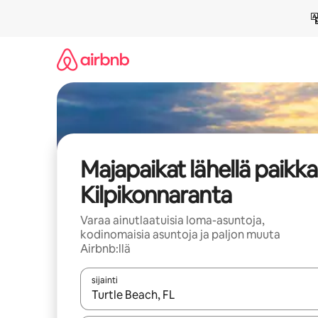
Jätä
sisältö
väliin
Majapaikat lähellä paikk
Kilpikonnaranta
Varaa ainutlaatuisia loma-asuntoja,
kodinomaisia asuntoja ja paljon muuta
Airbnb:llä
sijainti
Kun tulokset ovat saatavilla, navigoi ylös- ja alas