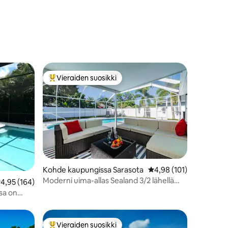
Vieraiden suosikki
Vieraiden suosikkien parhaimmistoa
Kohde kaupungissa Sarasota
Keskimääräinen arvio 4
4,98 (101)
Moderni uima-allas Sealand 3/2 lähellä
eskimääräinen arvio 4,95/5, 164 arvostelua
4,95 (164)
Siestaa
sa on
Vieraiden suosikki