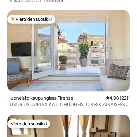
Vieraiden suosikki
Vieraiden suosikkien parhaimmistoa
Huoneisto kaupungissa Firenze
Keskimääräinen
4,98 (221)
LUXURIUS DUPLEX KATTOHUONEISTO KESKIAIKAISESSA
TORNISSA
Vieraiden suosikki
Vieraiden suosikki