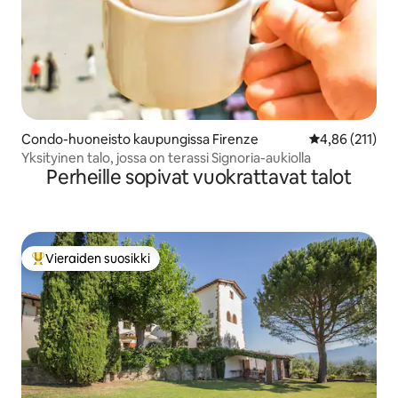
Condo-huoneisto kaupungissa Firenze
Keskimääräinen
4,86 (211)
Yksityinen talo, jossa on terassi Signoria-aukiolla
Perheille sopivat vuokrattavat talot
Vieraiden suosikki
Vieraiden suosikkien parhaimmistoa