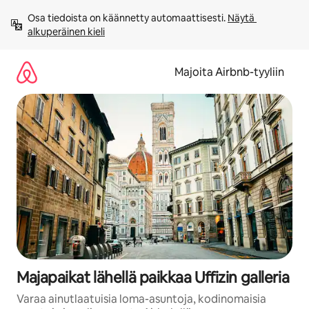
Jätä
Osa tiedoista on käännetty automaattisesti. 
Näytä 
sisältö
alkuperäinen kieli
väliin
Majoita Airbnb-tyyliin
Majapaikat lähellä paikkaa Uffizin galleria
Varaa ainutlaatuisia loma-asuntoja, kodinomaisia