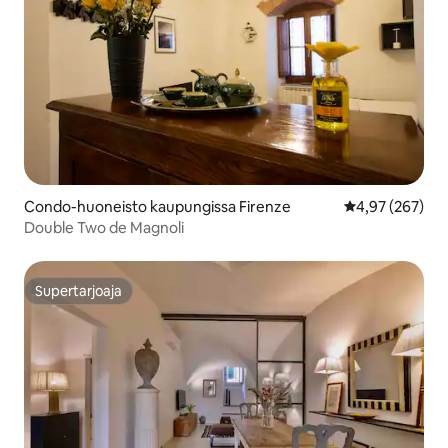
Condo-huoneisto kaupungissa Firenze
Keskimääräinen
4,97 (267)
Double Two de Magnoli
Supertarjoaja
Supertarjoaja