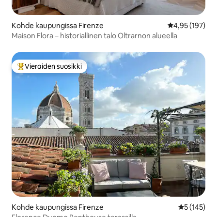
Kohde kaupungissa Firenze
Keskimääräinen
4,95 (197)
Maison Flora – historiallinen talo Oltrarnon alueella
Vieraiden suosikki
Vieraiden suosikkien parhaimmistoa
Kohde kaupungissa Firenze
Keskimääräi
5 (145)