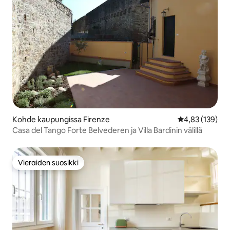
Kohde kaupungissa Firenze
Keskimääräinen
4,83 (139)
Casa del Tango Forte Belvederen ja Villa Bardinin välillä
Vieraiden suosikki
Vieraiden suosikki