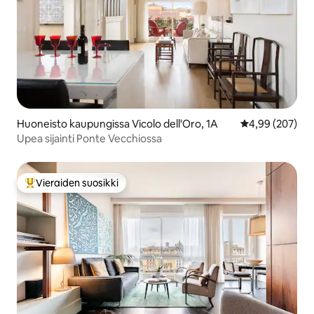
Huoneisto kaupungissa Vicolo dell'Oro, 1A
Keskimääräinen
4,99 (207)
Upea sijainti Ponte Vecchiossa
Vieraiden suosikki
Vieraiden suosikkien parhaimmistoa