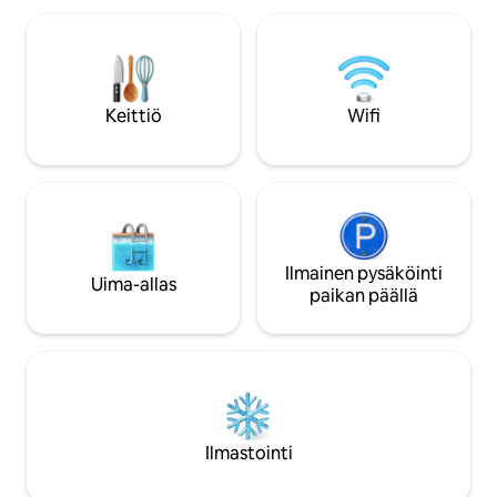
mukavampaa nukkumista varten.
makuuhuonetta, ka
Residenza D'Epoca -hotellin
kylpyhuonetta ja
ammattimaiset palvelut:
Ilmastointi kaikiss
ammattimainen siivouspalvelu,
vaimentavat ikkunat. MUKAVU
yksityisyys, valvontakamerat
Suuri olohuone, jo
Keittiö
Wifi
rakennuksessa, 180 °C:ssa desinfioidut
(Netflix/Prime Vid
pyyhkeet ja lakanat. Tila on
Varustettu keittiö
ainutlaatuinen korkeiden ja koristeltujen
sisäänkirjautumin
kattojensa ja suurten ikkunoidensa
sisältyy!
ansiosta. Omistajat ovat varustaneet
tämän ympäristön erinomaisilla
palveluilla tarjotakseen maksimaalisen
mukavuuden työmatkailijoille (wifi on
Ilmainen pysäköinti
Uima-allas
täydellinen, vaikka rakennus on
paikan päällä
historiallinen) ja maksimaalisen
käytännöllisyyden ja tyylikkyyden
perheille (parketti, melu- ja
yksityisyysverhot). Kaikki huoneistot
ovat yksityisiä Tervetuloa viestintään
airbnb-chatin, sähköpostin, puhelimen,
tekstiviestien ja whatsappin kautta Via
Ilmastointi
de' Contin alue on erittäin tyylikäs ja siellä
on erinomaisia kauppoja, ravintoloita,