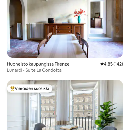
Huoneisto kaupungissa Firenze
Keskimääräinen
4,85 (142)
Lunardi - Suite La Condotta
Vieraiden suosikki
Vieraiden suosikkien parhaimmistoa