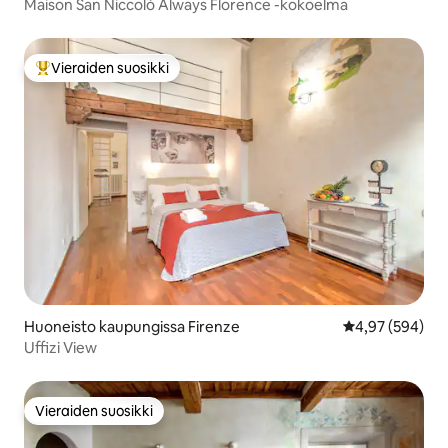
Maison San Niccolò Always Florence -kokoelma
Vieraiden suosikki
Vieraiden suosikkien parhaimmistoa
Huoneisto kaupungissa Firenze
Keskimääräinen
4,97 (594)
Uffizi View
Vieraiden suosikki
Vieraiden suosikki