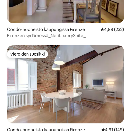
Condo-huoneisto kaupungissa Firenze
Keskimääräinen
4,88 (232)
Firenzen sydämessä_NeriLuxurySuite_
Vieraiden suosikki
Vieraiden suosikki
Condo-huoneisto kaupungissa Firenze
Keskimääräinen
4,91 (149)