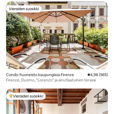
Vieraiden suosikki
Vieraiden suosikki
Condo-huoneisto kaupungissa Firenze
Keskimääräinen
4,96 (565)
Firenze, Duomo, "Lorenzo" ja ainutlaatuinen terassi
Vieraiden suosikki
Vieraiden suosikkien parhaimmistoa