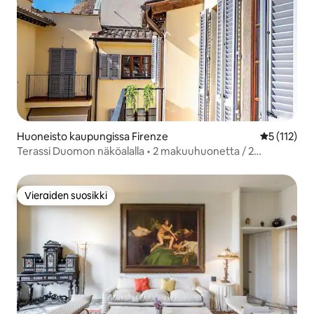
Huoneisto kaupungissa Firenze
Keskimääräi
5 (112)
Terassi Duomon näköalalla • 2 makuuhuonetta / 2
kylpyhuonetta • Hissi • Keskusta
Vieraiden suosikki
Vieraiden suosikki