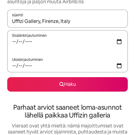
asuntoja ja paljon muuta Airbnb:llä
sijainti
Kun tulokset ovat saatavilla, navigoi ylös- ja alas-nuolinäppäimi
Sisäänkirjautuminen
Uloskirjautuminen
Haku
Parhaat arviot saaneet loma-asunnot
lähellä paikkaa Uffizin galleria
Vieraat ovat yhtä mieltä: nämä majoittumiset ovat
saaneet hyvät arviot sijainnista, puhtaudesta ja muista