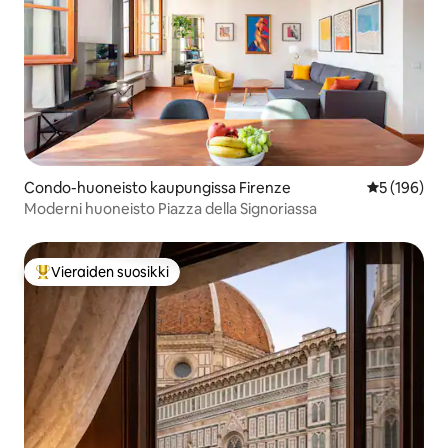
Condo-huoneisto kaupungissa Firenze
Keskimääräi
5 (196)
Moderni huoneisto Piazza della Signoriassa
Vieraiden suosikki
Vieraiden suosikkien parhaimmistoa