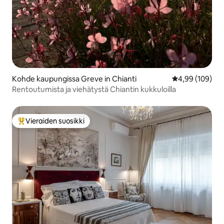
Kohde kaupungissa Greve in Chianti
Keskimääräinen
4,99 (109)
Rentoutumista ja viehätystä Chiantin kukkuloilla
Vieraiden suosikki
Vieraiden suosikkien parhaimmistoa