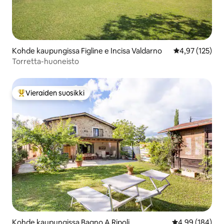
Kohde kaupungissa Figline e Incisa Valdarno
Keskimääräinen
4,97 (125)
Torretta-huoneisto
Vieraiden suosikki
Vieraiden suosikkien parhaimmistoa
Kohde kaupungissa Bagno A Ripoli
Keskimääräinen
4,99 (184)