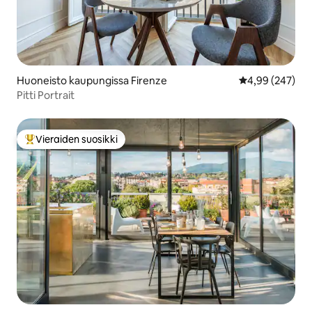
Huoneisto kaupungissa Firenze
Keskimääräinen
4,99 (247)
Pitti Portrait
Vieraiden suosikki
Vieraiden suosikkien parhaimmistoa