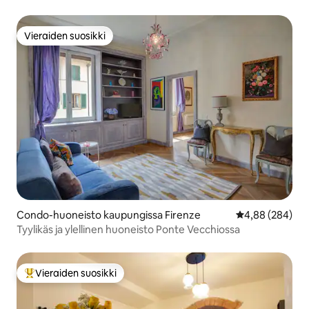
sydämessä
Vieraiden suosikki
Vieraiden suosikki
Condo-huoneisto kaupungissa Firenze
Keskimääräinen
4,88 (284)
Tyylikäs ja ylellinen huoneisto Ponte Vecchiossa
Vieraiden suosikki
Vieraiden suosikkien parhaimmistoa