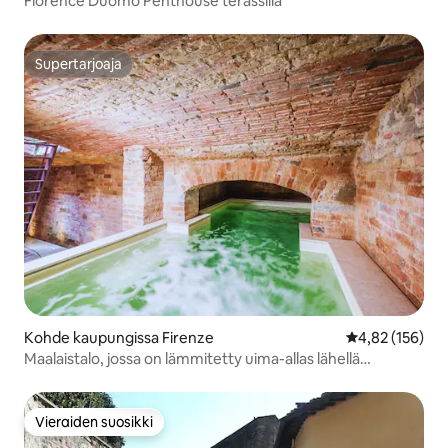
Florence Duomo Penthouse terassilla
Supertarjoaja
Supertarjoaja
Kohde kaupungissa Firenze
Keskimääräinen
4,82 (156)
Maalaistalo, jossa on lämmitetty uima-allas lähellä
kaupungin keskustaa
Vieraiden suosikki
Vieraiden suosikki