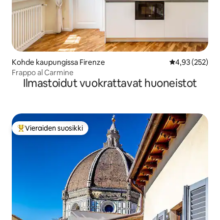
Kohde kaupungissa Firenze
Keskimääräinen
4,93 (252)
Frappo al Carmine
Ilmastoidut vuokrattavat huoneistot
Vieraiden suosikki
Vieraiden suosikkien parhaimmistoa