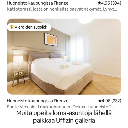
Huoneisto kaupungissa Firenze
Keskimääräinen
4,96 (394)
Kattoterassi, josta on henkeäsalpaavat näkymät. Lyhyt
kävelymatka Duomoon.
Vieraiden suosikki
Vieraiden suosikkien parhaimmistoa
Huoneisto kaupungissa Firenze
Keskimääräinen
4,98 (232)
Ponte Vecchio, 1 makuuhuoneen Deluxe-huoneisto 2 •
Muita upeita loma-asuntoja lähellä
KUKI STAY
paikkaa Uffizin galleria