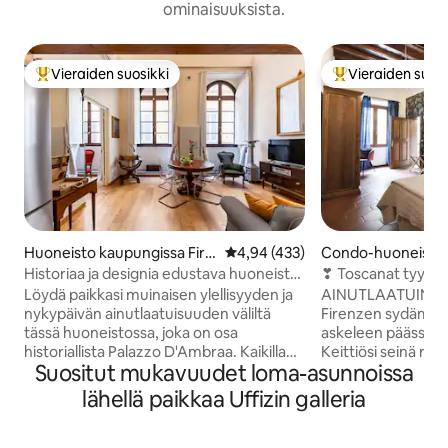
ominaisuuksista.
Vieraiden suosikki
Vieraiden suosi
Vieraiden suosikkien parhaimmistoa
Vieraiden suosik
Huoneisto kaupungissa Fire
Keskimääräinen arvio 4,94/5, 43
4,94 (433)
Condo-huoneisto 
nze
ssa Firenze
Historiaa ja designia edustava huoneisto
❣ Toscanat tyylit 
lähellä Duomoa
mukavuudet NETF
Löydä paikkasi muinaisen ylellisyyden ja
AINUTLAATUINEN S
nykypäivän ainutlaatuisuuden väliltä
Firenzen sydäme
tässä huoneistossa, joka on osa
askeleen päässä P
historiallista Palazzo D'Ambraa. Kaikilla
Keittiösi seinä rajo
Suositut mukavuudet loma-asunnoissa
mukavuuksilla varustettu asunto kiehtoo
Yksityinen sisäänk
korkeilla kattoillaan, joissa on säilytetty
yksinoikeudella. MUKAVUUS:
lähellä paikkaa Uffizin galleria
alkuperäiset koristeet, ja hienostuneella
Maalaistyylinen to
sisustuksellaan. Pimennys- ja akustiset
(paljaat palkit, k
verhot, ikkunoissa "silence"-lasit
2020). Kaksi kahd