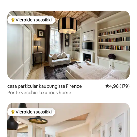
Vieraiden suosikki
Vieraiden suosikkien parhaimmistoa
casa particular kaupungissa Firenze
Keskimääräinen
4,96 (179)
Ponte vecchio luxurious home
Vieraiden suosikki
Vieraiden suosikkien parhaimmistoa