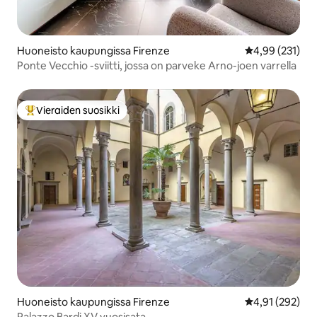
Huoneisto kaupungissa Firenze
Keskimääräinen
4,99 (231)
Ponte Vecchio -sviitti, jossa on parveke Arno-joen varrella
Vieraiden suosikki
Vieraiden suosikkien parhaimmistoa
Huoneisto kaupungissa Firenze
Keskimääräinen
4,91 (292)
Palazzo Bardi XV vuosisata