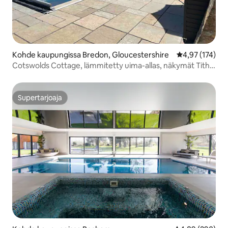
Kohde kaupungissa Bredon, Gloucestershire
Keskimääräinen
4,97 (174)
Cotswolds Cottage, lämmitetty uima-allas, näkymät Tithe
Barniin
Supertarjoaja
Supertarjoaja