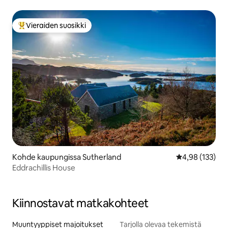
Vieraiden suosikki
Vieraiden suosikkien parhaimmistoa
Kohde kaupungissa Sutherland
Keskimääräinen
4,98 (133)
Eddrachillis House
Kiinnostavat matkakohteet
Muuntyyppiset majoitukset
Tarjolla olevaa tekemistä