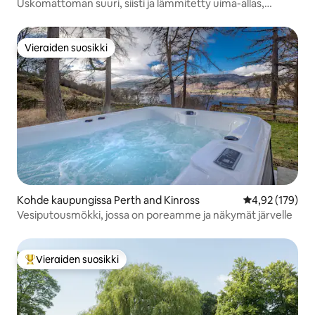
Uskomattoman suuri, siisti ja lämmitetty uima-allas,
maisemanäkymät
Vieraiden suosikki
Vieraiden suosikki
Kohde kaupungissa Perth and Kinross
Keskimääräinen
4,92 (179)
Vesiputousmökki, jossa on poreamme ja näkymät järvelle
Vieraiden suosikki
Vieraiden suosikkien parhaimmistoa