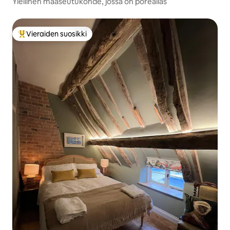
Ylellinen maaseutukohde, jossa on poreallas
Vieraiden suosikki
Vieraiden suosikkien parhaimmistoa