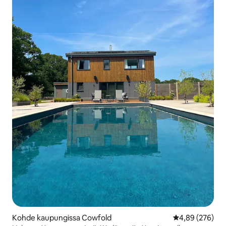
Kohde kaupungissa Cowfold
Keskimääräinen
4,89 (276)