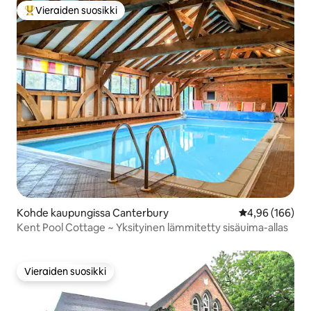
Vieraiden suosikki
Vieraiden suosikkien parhaimmistoa
Kohde kaupungissa Canterbury
Keskimääräinen
4,96 (166)
Kent Pool Cottage ~ Yksityinen lämmitetty sisäuima-allas
Vieraiden suosikki
Vieraiden suosikki