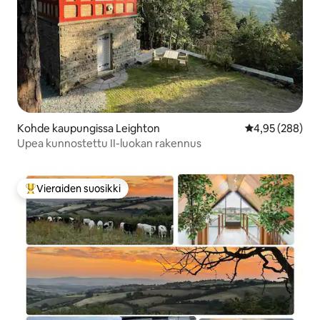
Kohde kaupungissa Leighton
Keskimääräinen
4,95 (288)
Upea kunnostettu II-luokan rakennus
Vieraiden suosikki
Vieraiden suosikkien parhaimmistoa