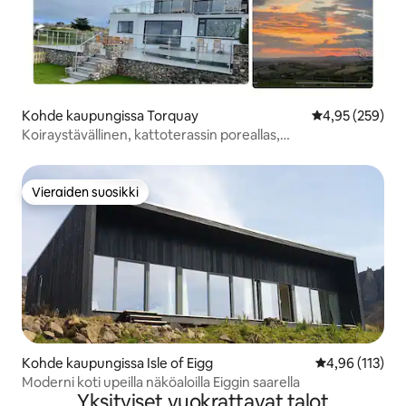
Kohde kaupungissa Torquay
Keskimääräinen
4,95 (259)
Koiraystävällinen, kattoterassin poreallas,
panoraamanäkymät.
Vieraiden suosikki
Vieraiden suosikki
Kohde kaupungissa Isle of Eigg
Keskimääräinen
4,96 (113)
Moderni koti upeilla näköaloilla Eiggin saarella
Yksityiset vuokrattavat talot