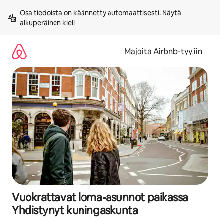
Jätä
Osa tiedoista on käännetty automaattisesti. 
Näytä 
sisältö
alkuperäinen kieli
väliin
Majoita Airbnb-tyyliin
Vuokrattavat loma-asunnot paikassa
Yhdistynyt kuningaskunta