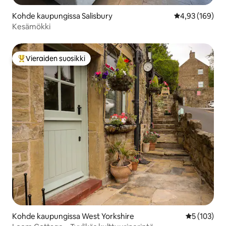
Kohde kaupungissa Salisbury
Keskimääräinen
4,93 (169)
Kesämökki
Vieraiden suosikki
Vieraiden suosikkien parhaimmistoa
Kohde kaupungissa West Yorkshire
Keskimääräi
5 (103)