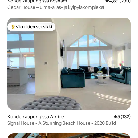
Kohde kaupungissa Bosham
Keskimääräinen
4,89 (290)
Cedar House – uima-allas- ja kylpyläkompleksi
Vieraiden suosikki
Vieraiden suosikkien parhaimmistoa
Kohde kaupungissa Amble
Keskimääräi
5 (132)
Signal House - A Stunning Beach House - 2020 Build