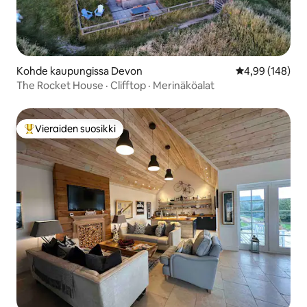
Kohde kaupungissa Devon
Keskimääräinen
4,99 (148)
The Rocket House · Clifftop · Merinäköalat
Vieraiden suosikki
Vieraiden suosikkien parhaimmistoa