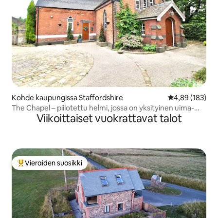
Kohde kaupungissa Staffordshire
Keskimääräinen
4,89 (183)
The Chapel – piilotettu helmi, jossa on yksityinen uima-
Viikoittaiset vuokrattavat talot
allas ja baari
Vieraiden suosikki
Vieraiden suosikkien parhaimmistoa