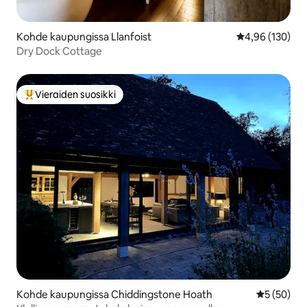
Kohde kaupungissa Llanfoist
Keskimääräinen
4,96 (130)
Dry Dock Cottage
Vieraiden suosikki
Vieraiden suosikkien parhaimmistoa
Kohde kaupungissa Chiddingstone Hoath
Keskimäärä
5 (50)