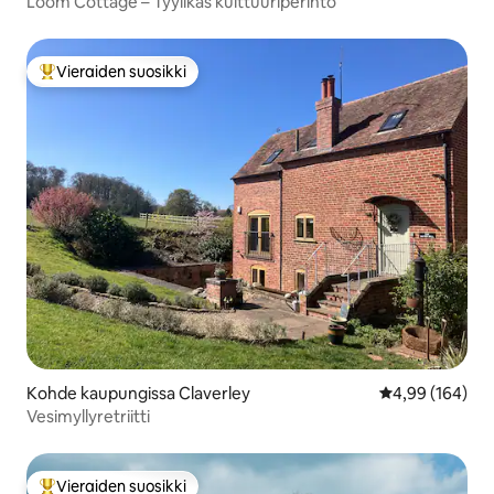
Loom Cottage – Tyylikäs kulttuuriperintö
Vieraiden suosikki
Vieraiden suosikkien parhaimmistoa
Kohde kaupungissa Claverley
Keskimääräinen
4,99 (164)
Vesimyllyretriitti
Vieraiden suosikki