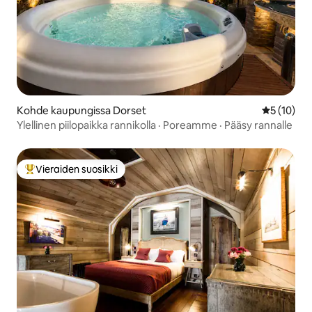
Kohde kaupungissa Dorset
Keskimäärä
5 (10)
Ylellinen piilopaikka rannikolla · Poreamme · Pääsy rannalle
Vieraiden suosikki
Vieraiden suosikkien parhaimmistoa