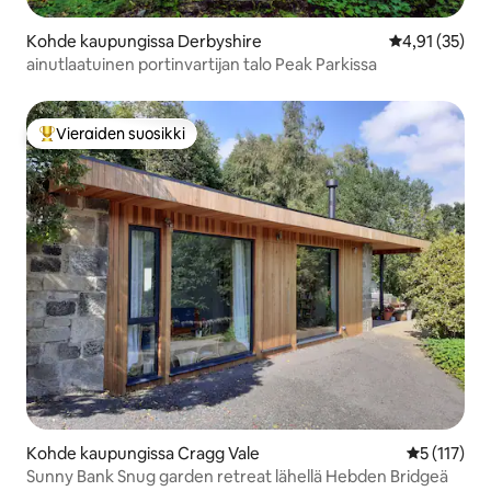
Kohde kaupungissa Derbyshire
Keskimääräine
4,91 (35)
ainutlaatuinen portinvartijan talo Peak Parkissa
Vieraiden suosikki
Vieraiden suosikkien parhaimmistoa
Kohde kaupungissa Cragg Vale
Keskimääräi
5 (117)
Sunny Bank Snug garden retreat lähellä Hebden Bridgeä