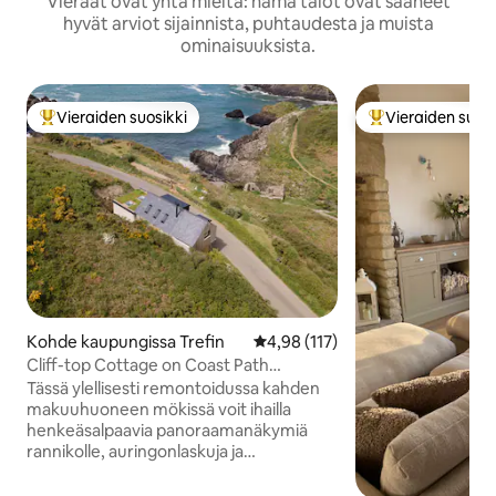
Vieraat ovat yhtä mieltä: nämä talot ovat saaneet
hyvät arviot sijainnista, puhtaudesta ja muista
ominaisuuksista.
Vieraiden suosikki
Vieraiden suosi
Vieraiden suosikkien parhaimmistoa
Vieraiden suosik
Kohde kaupungissa Trefin
Keskimääräinen arvio 4,98/5, 11
4,98 (117)
Cliff-top Cottage on Coast Path
w/Panoraamanäkymät
Tässä ylellisesti remontoidussa kahden
makuuhuoneen mökissä voit ihailla
henkeäsalpaavia panoraamanäkymiä
rannikolle, auringonlaskuja ja
tähtitaivaan. Mökki sijaitsee
erinomaisella paikalla pimeälle taivaalle