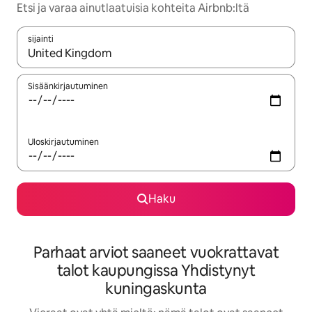
Etsi ja varaa ainutlaatuisia kohteita Airbnb:ltä
sijainti
Kun tulokset ovat saatavilla, navigoi ylös- ja alas-nuolinäppäimi
Sisäänkirjautuminen
Uloskirjautuminen
Haku
Parhaat arviot saaneet vuokrattavat
talot kaupungissa Yhdistynyt
kuningaskunta