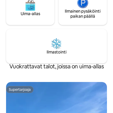
Ilmainen pysäköinti
Uima-allas
paikan päällä
Ilmastointi
Vuokrattavat talot, joissa on uima-allas
Supertarjoaja
Supertarjoaja