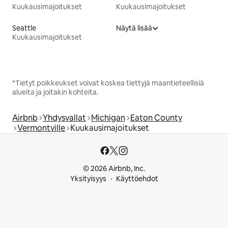
Kuukausimajoitukset
Kuukausimajoitukset
Seattle
Näytä lisää
Kuukausimajoitukset
*Tietyt poikkeukset voivat koskea tiettyjä maantieteellisiä
alueita ja joitakin kohteita.
Airbnb
Yhdysvallat
Michigan
Eaton County
Vermontville
Kuukausimajoitukset
© 2026 Airbnb, Inc.
Yksityisyys
Käyttöehdot