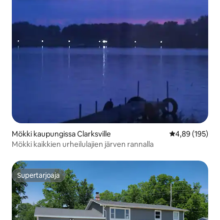
Mökki kaupungissa Clarksville
Keskimääräinen
4,89 (195)
Mökki kaikkien urheilulajien järven rannalla
Supertarjoaja
Supertarjoaja