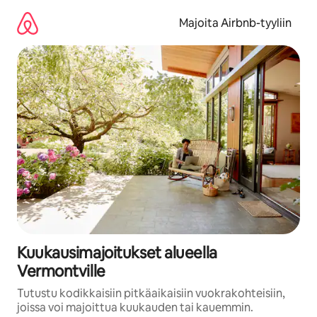
Jätä
sisältö
Majoita Airbnb-tyyliin
väliin
Kuukausimajoitukset alueella
Vermontville
Tutustu kodikkaisiin pitkäaikaisiin vuokrakohteisiin,
joissa voi majoittua kuukauden tai kauemmin.