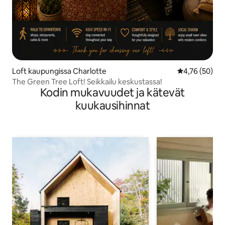
Loft kaupungissa Charlotte
Keskimääräine
4,76 (50)
The Green Tree Loft! Seikkailu keskustassa!
Kodin mukavuudet ja kätevät
kuukausihinnat