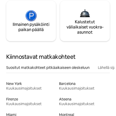
Kalustetut
Ilmainen pysäköinti
väliaikaiset vuokra-
paikan päällä
asunnot
Kiinnostavat matkakohteet
Suositut matkakohteet pitkäaikaiseen oleskeluun
Lähellä si
New York
Barcelona
Kuukausimajoitukset
Kuukausimajoitukset
Firenze
Ateena
Kuukausimajoitukset
Kuukausimajoitukset
Miami
Montreal