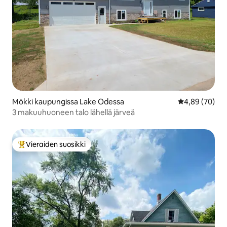
Mökki kaupungissa Lake Odessa
Keskimääräine
4,89 (70)
3 makuuhuoneen talo lähellä järveä
Vieraiden suosikki
Vieraiden suosikkien parhaimmistoa