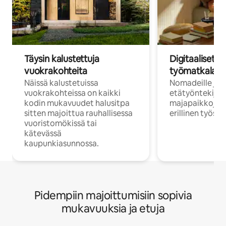
Täysin kalustettuja
Digitaaliset n
vuokrakohteita
työmatkalais
Näissä kalustetuissa
Nomadeille ja
vuokrakohteissa on kaikki
etätyöntekijöi
kodin mukavuudet halusitpa
majapaikkoja, jo
sitten majoittua rauhallisessa
erillinen työske
vuoristomökissä tai
kätevässä
kaupunkiasunnossa.
Pidempiin majoittumisiin sopivia
mukavuuksia ja etuja