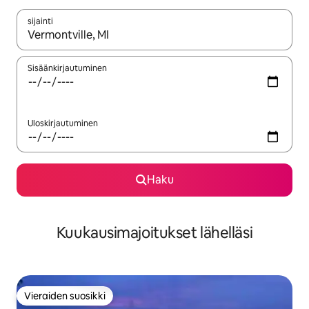
sijainti
Kun tulokset ovat saatavilla, navigoi ylös- ja alas-nuolinäppäimi
Sisäänkirjautuminen
Uloskirjautuminen
Haku
Kuukausimajoitukset lähelläsi
Vieraiden suosikki
Vieraiden suosikki