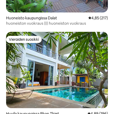
Huoneisto kaupungissa Dalat
Keskimääräinen
4,85 (217)
huoneiston vuokraus |||| huoneiston vuokraus
Vieraiden suosikki
Vieraiden suosikki
Huvila kaupungissa Phan Thiet
Keskimääräinen
4,89 (196)