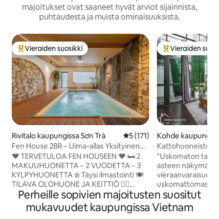
majoitukset ovat saaneet hyvät arviot sijainnista,
puhtaudesta ja muista ominaisuuksista.
Vieraiden suosikki
Vieraiden suosi
Vieraiden suosikkien parhaimmistoa
Vieraiden suosik
Rivitalo kaupungissa Sơn Trà
Keskimääräinen arvio 5/5, 17
5 (171)
Kohde kaupungiss
ếm
Fen House 2BR – Uima-allas Yksityinen
Kattohuoneisto|Po
Cool- BBQ – Lähellä rantaa
❤️ TERVETULOA FEN HOUSEEN ❤️ 🛏️ 2
"Uskomaton talo, 
MAKUUHUONETTA – 2 VUODETTA – 3
asteen näkymä ja 
KYLPYHUONETTA ❄️ Täysi ilmastointi 🍽️
vieraanvaraisuus" 
TILAVA OLOHUONE JA KEITTIÖ 🏊‍♂️
uskomattomasta t
Perheille sopivien majoitusten suositut
YKSITYINEN UPEA UIMALLEN 6
neliömetrin loft (k
HIERONTAISTUIMELLA 💧 PUHDAS
panoraamanäkymä) 
mukavuudet kaupungissa Vietnam
VESIJÄRJESTELMÄ, JOKA VARMISTAA
Ilmainen pesukone