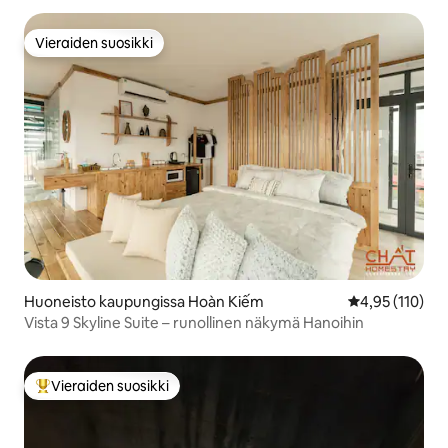
Vieraiden suosikki
Vieraiden suosikki
Huoneisto kaupungissa Hoàn Kiếm
Keskimääräinen
4,95 (110)
Vista 9 Skyline Suite – runollinen näkymä Hanoihin
Vieraiden suosikki
Vieraiden suosikkien parhaimmistoa