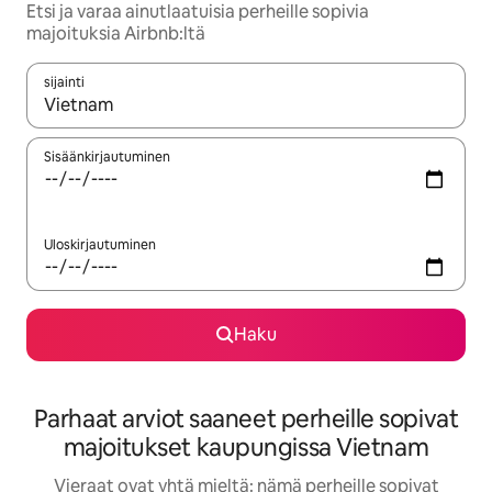
Etsi ja varaa ainutlaatuisia perheille sopivia
majoituksia Airbnb:ltä
sijainti
Kun tulokset ovat saatavilla, navigoi ylös- ja alas-nuolinäppäimi
Sisäänkirjautuminen
Uloskirjautuminen
Haku
Parhaat arviot saaneet perheille sopivat
majoitukset kaupungissa Vietnam
Vieraat ovat yhtä mieltä: nämä perheille sopivat