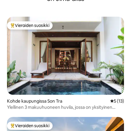
Vieraiden suosikki
Vieraiden suosikkien parhaimmistoa
Kohde kaupungissa Son Tra
Keskimäärä
5 (13)
Ylellinen 3 makuuhuoneen huvila, jossa on yksityinen
uima-allas | The Zen Villa
Vieraiden suosikki
Vieraiden suosikkien parhaimmistoa