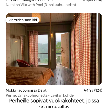
Namkha Villa with Pool (3 makuuhuonetta)
Vieraiden suosikki
Vieraiden suosikki
Mökki kaupungissa Dalat
Keskimääräinen
4,97 (124)
Perhe, 2 makuuhuonetta - Lavitan kohde
Perheille sopivat vuokrakohteet, joissa
on uima-allas