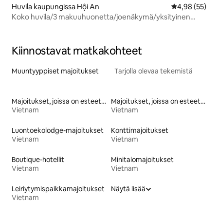
Huvila kaupungissa Hội An
Keskimääräine
4,98 (55)
Koko huvila/3 makuuhuonetta/joenäkymä/yksityinen
uima-allas
Kiinnostavat matkakohteet
Muuntyyppiset majoitukset
Tarjolla olevaa tekemistä
Majoitukset, joissa on esteetön wc
Majoitukset, joissa on esteetön vuode
Vietnam
Vietnam
Luontoekolodge-majoitukset
Konttimajoitukset
Vietnam
Vietnam
Boutique-hotellit
Minitalomajoitukset
Vietnam
Vietnam
Leiriytymispaikkamajoitukset
Näytä lisää
Vietnam