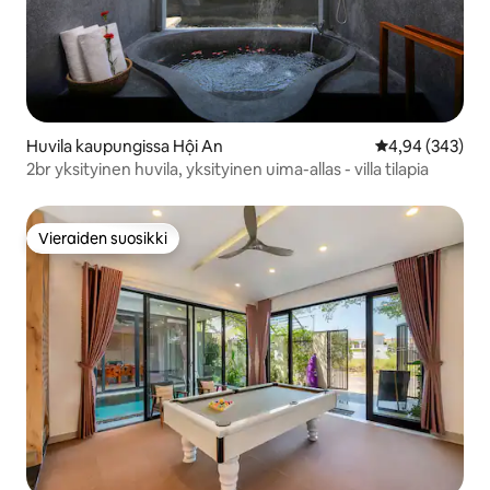
Huvila kaupungissa Hội An
Keskimääräinen
4,94 (343)
2br yksityinen huvila, yksityinen uima-allas - villa tilapia
Vieraiden suosikki
Vieraiden suosikki