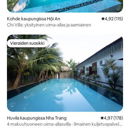
Kohde kaupungissa Hội An
Keskimääräinen
4,92 (115)
Chi Villa: yksityinen uima-allas ja aamiainen
Vieraiden suosikki
Vieraiden suosikki
Huvila kaupungissa Nha Trang
Keskimääräinen
4,97 (178)
4 makuuhuoneen uima-allasvilla · Ilmainen kuljetuspalvelu
· Vieraiden suosikki