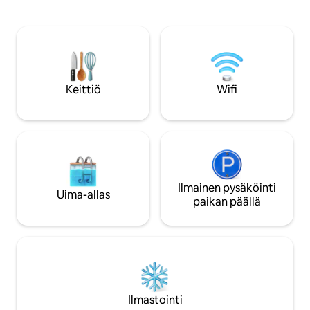
TERVEYDESI 🔥 ILMAINEN 2 KG:N
Täysin varustettu keittiö
GRILLIHIILI 🍓 Ilmaiset tervetuliaisherkut
matkatavaroiden sä
ja -juomat ✈️ ILMAINEN NOUTO
vesi (jaetulla aluee
LENTOKENTTÄLTÄ, kun majoitusaika on
kävelymatka kesku
vähintään 4 yötä (ennen klo 22.00) ❤️
kävelymatka rauta
Moderni ja kodikas tyylimme sopii
lentokenttäbussille
täydellisesti kaveriporukalle,
turvallinen naapur
Keittiö
Wifi
työtovereille tai perheelle, joka etsii
ruokalista ja retki
rentouttavaa lomaa 🏖️ Man Thaimaan
lentokentältä (mak
ranta 5 minuutin kävelymatkan päässä
myytävänä
Ilmainen pysäköinti
Uima-allas
paikan päällä
Ilmastointi