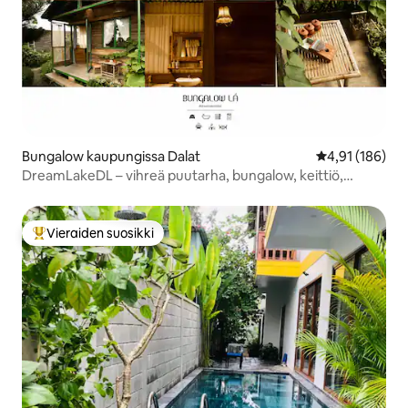
Bungalow kaupungissa Dalat
Keskimääräinen
4,91 (186)
DreamLakeDL – vihreä puutarha, bungalow, keittiö,
poreallas
Vieraiden suosikki
Vieraiden suosikkien parhaimmistoa