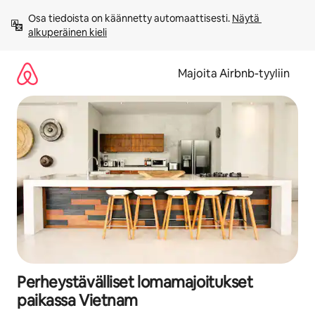
Jätä
Osa tiedoista on käännetty automaattisesti. 
Näytä 
sisältö
alkuperäinen kieli
väliin
Majoita Airbnb-tyyliin
Perheystävälliset lomamajoitukset
paikassa Vietnam