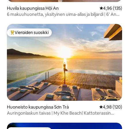
Huvila kaupungissa Hội An
Keskimääräinen
4,96 (135)
6 makuuhuonetta, yksityinen uima-allas ja biljardi | 6' An
Bangin rannalle
Vieraiden suosikki
Vieraiden suosikkien parhaimmistoa
Huoneisto kaupungissa Sơn Trà
Keskimääräinen
4,98 (120)
Auringonlaskun taivas | My Khe Beach| Kattoterassin
uima-allas | Luksus