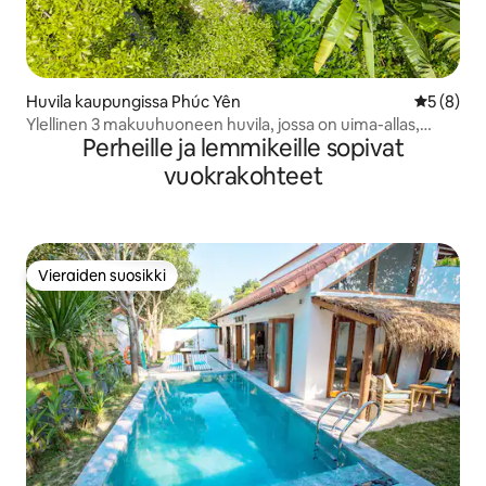
Huvila kaupungissa Phúc Yên
Keskimäär
5 (8)
Ylellinen 3 makuuhuoneen huvila, jossa on uima-allas,
Perheille ja lemmikeille sopivat
puutarha ja kylpyamme, Flamingossa
vuokrakohteet
Vieraiden suosikki
Vieraiden suosikki