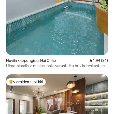
Huvila kaupungissa Hải Châu
Keskimääräine
4,94 (34)
Uima-altaalla ja minisaunalla varustettu huvila keskustassa
lähellä lentokenttää
Vieraiden suosikki
Vieraiden suosikkien parhaimmistoa