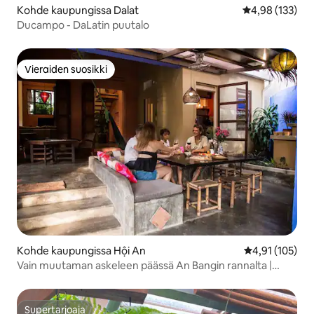
Kohde kaupungissa Dalat
Keskimääräinen
4,98 (133)
Ducampo - DaLatin puutalo
Vieraiden suosikki
Vieraiden suosikki
Kohde kaupungissa Hội An
Keskimääräinen
4,91 (105)
Vain muutaman askeleen päässä An Bangin rannalta |
Trooppinen keidas | Aamiainen
Supertarjoaja