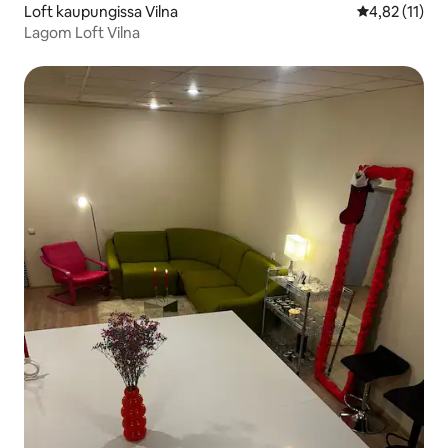
Loft kaupungissa Vilna
Keskimääräine
4,82 (11)
Lagom Loft Vilna