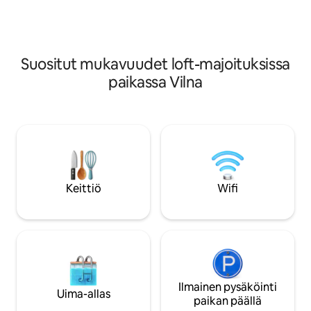
paikan päällä ilmais
taksi-/ Uber-matka (5-6 euroa)
aktiviteeteista, ku
lentokentältä / juna- tai linja-
pöytätenniksestä, 
autoasemalta. Rakennuksen lähellä on
vesipyörästä. Por
pysäköintimahdollisuus. Ruokakauppa
Suositut mukavuudet loft-majoituksissa
IKI on muutaman askeleen päässä.
paikassa Vilna
Keittiö
Wifi
Ilmainen pysäköinti
Uima-allas
paikan päällä