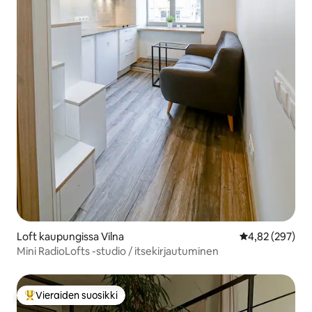
Loft kaupungissa Vilna
Keskimääräinen
4,82 (297)
Mini RadioLofts -studio / itsekirjautuminen
Vieraiden suosikki
Vieraiden suosikkien parhaimmistoa