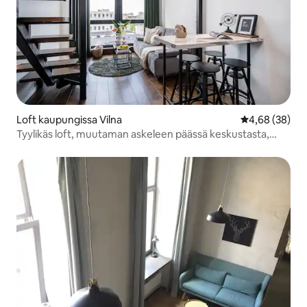
Loft kaupungissa Vilna
Keskimääräine
4,68 (38)
Tyylikäs loft, muutaman askeleen päässä keskustasta,
nopea Wi-Fi