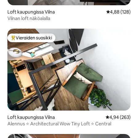
Loft kaupungissa Vilna
Keskimääräinen
4,88 (128)
Vilnan loft näköalalla
Vieraiden suosikki
Vieraiden suosikkien parhaimmistoa
Loft kaupungissa Vilna
Keskimääräinen
4,94 (263)
Alennus ⭐️ Architectural Wow Tiny Loft ⭐️ Central