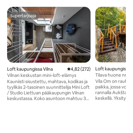
Supertarjoaja
Supertarjoaja
Loft kaupungissa 
Loft kaupungissa Vilna
Keskimääräinen arvio 4,82/5, 27
4,82 (272)
Tilava huone nro 5 
Vilnan keskustan mini-loft-elämys
Omissa
Vila Om on rauhall
Kauniisti sisustettu, mahtava, kodikas ja
paikka, jossa voi n
tyylikäs 2-tasoinen suunnittelija Mini Loft
rannalla Aukštadv
/ Studio Liettuan pääkaupungin Vilnan
keskellä. Yksityis
keskustassa. Koko asuntoon mahtuu 3
parivuodetta, yks
aikuista. Täysin varustettu keittiö,
ja kaksi lattiapatja
kylpyhuone, pesukone ja kuivausrumpu.
suihku, jääkaappi j
Tämä moderni hissirakennus sijaitsee
Huoneissa on oma 
kätevästi kävelyetäisyydellä suositusta
ja sieltä on upea 
vanhastakaupungista ja muista upeista
järvelle. Vila Omin vieraat voivat nauttia
paikoista, joissa Vilna on. Vain 7 minuutin