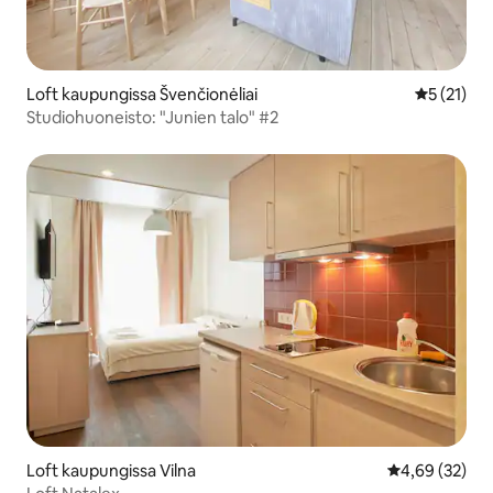
Loft kaupungissa Švenčionėliai
Keskimäärä
5 (21)
Studiohuoneisto: "Junien talo" #2
Loft kaupungissa Vilna
Keskimääräine
4,69 (32)