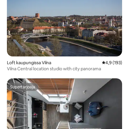
Loft kaupungissa Vilna
Keskimääräine
4,9 (193)
Vilna Central location studio with city panorama
Supertarjoaja
Supertarjoaja