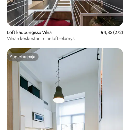
Loft kaupungissa Vilna
Keskimääräinen
4,82 (272)
Vilnan keskustan mini-loft-elämys
Supertarjoaja
Supertarjoaja