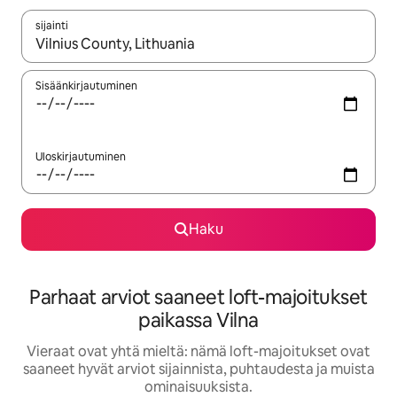
sijainti
Kun tulokset ovat saatavilla, navigoi ylös- ja alas-nuolinäppäimi
Sisäänkirjautuminen
Uloskirjautuminen
Haku
Parhaat arviot saaneet loft-majoitukset
paikassa Vilna
Vieraat ovat yhtä mieltä: nämä loft-majoitukset ovat
saaneet hyvät arviot sijainnista, puhtaudesta ja muista
ominaisuuksista.