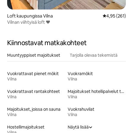
Loft kaupungissa Vilna
Keskimääräinen
4,95 (261)
Vilnan viihtyisä loft ❤️
Kiinnostavat matkakohteet
Muuntyyppiset majoitukset
Tarjolla olevaa tekemistä
Vuokrattavat pienet mökit
Vuokramökit
Vilna
Vilna
Vuokrattavat rantakohteet
Majoitukset hotellipalvelut tarjoavissa huoneistoissa
Vilna
Vilna
Majoitukset, joissa on sauna
Vuokrahuvilat
Vilna
Vilna
Hostellimajoitukset
Näytä lisää
Vilna