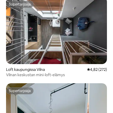
Supertarjoaja
Supertarjoaja
Loft kaupungissa Vilna
Keskimääräinen
4,82 (272)
Vilnan keskustan mini-loft-elämys
Supertarjoaja
Supertarjoaja