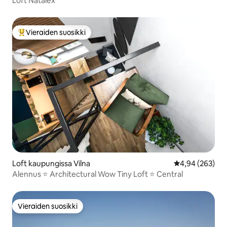
Loft Natalex
Vieraiden suosikki
Vieraiden suosikkien parhaimmistoa
Loft kaupungissa Vilna
Keskimääräinen
4,94 (263)
Alennus ⭐️ Architectural Wow Tiny Loft ⭐️ Central
Vieraiden suosikki
Vieraiden suosikki