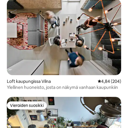
Loft kaupungissa Vilna
Keskimääräinen
4,84 (204)
Ylellinen huoneisto, josta on näkymä vanhaan kaupunkiin
Vieraiden suosikki
Vieraiden suosikki