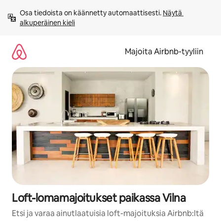
Jätä
Osa tiedoista on käännetty automaattisesti. 
Näytä 
sisältö
alkuperäinen kieli
väliin
Majoita Airbnb-tyyliin
Loft-lomamajoitukset paikassa Vilna
Etsi ja varaa ainutlaatuisia loft-majoituksia Airbnb:ltä