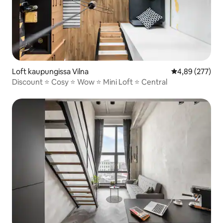
Loft kaupungissa Vilna
Keskimääräinen
4,89 (277)
Discount ⭐️ Cosy ⭐️ Wow ⭐️ Mini Loft ⭐️ Central