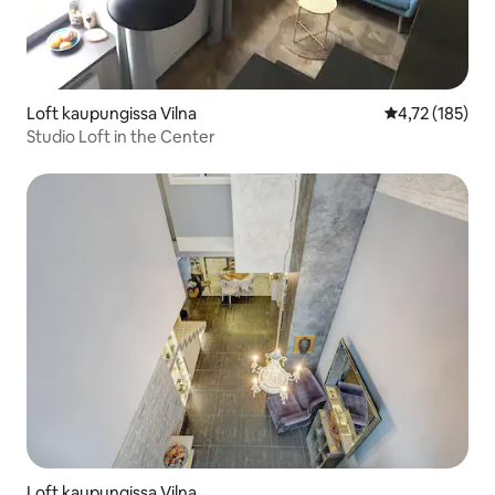
Loft kaupungissa Vilna
Keskimääräinen
4,72 (185)
Studio Loft in the Center
Loft kaupungissa Vilna