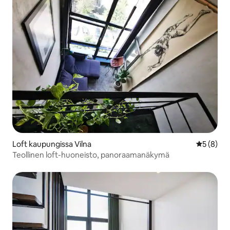
Loft kaupungissa Vilna
Keskimäär
5 (8)
Teollinen loft-huoneisto, panoraamanäkymä