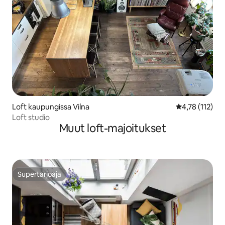
Loft kaupungissa Vilna
Keskimääräinen
4,78 (112)
Loft studio
Muut loft-majoitukset
Supertarjoaja
Supertarjoaja