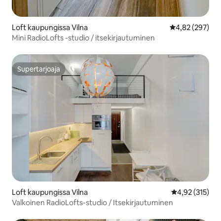
Loft kaupungissa Vilna
Keskimääräinen
4,82 (297)
Mini RadioLofts -studio / itsekirjautuminen
Supertarjoaja
Supertarjoaja
Loft kaupungissa Vilna
Keskimääräinen
4,92 (315)
Valkoinen RadioLofts-studio / Itsekirjautuminen