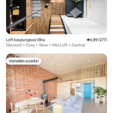
Loft kaupungissa Vilna
Keskimääräinen
4,89 (277)
Discount ⭐️ Cosy ⭐️ Wow ⭐️ Mini Loft ⭐️ Central
Vieraiden suosikki
Vieraiden suosikki