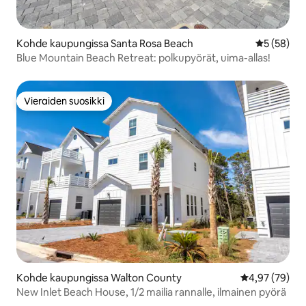
Kohde kaupungissa Santa Rosa Beach
Keskimäärä
5 (58)
Blue Mountain Beach Retreat: polkupyörät, uima-allas!
Vieraiden suosikki
Vieraiden suosikki
Kohde kaupungissa Walton County
Keskimääräine
4,97 (79)
New Inlet Beach House, 1/2 mailia rannalle, ilmainen pyörä