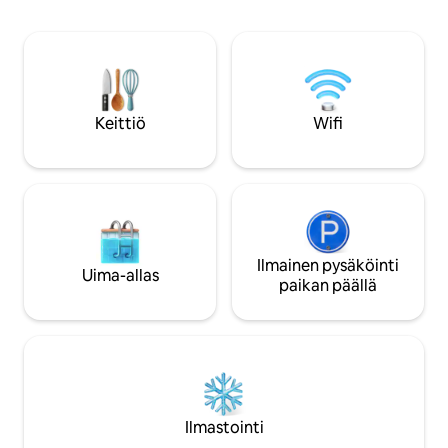
kylmälaukku ja kak
makuuhuone on huolellisesti kalustettu
kulman takana on 
rauhallista unta varten – Rauhallinen
Santa Rosa Golf Cl
ulkotila kahvin nauttimiseen tai iltatuulen
Coastal Dune Lake
nauttimiseen – Helppo pääsy rannalle 8
Center. Täydellinen loma-asunto
minuutin ajomatkan päässä – Kaunis
nopeisiin retkiin r
kohde, jossa on erittäin puhtaat tilat
tai pitkään lomaan
Keittiö
Wifi
Ilmainen pysäköinti
Uima-allas
paikan päällä
Ilmastointi