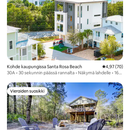
Kohde kaupungissa Santa Rosa Beach
Keskimääräine
4,97 (70)
30A • 30 sekunnin päässä rannalta • Näkymä lahdelle • 16
hengen • Hissi
Vieraiden suosikki
Vieraiden suosikki