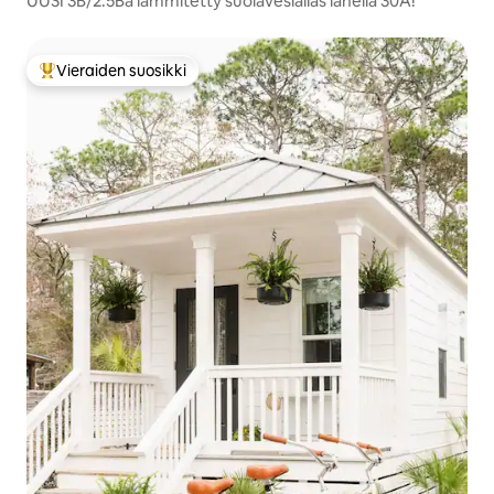
UUSI 3B/2.5Ba lämmitetty suolavesiallas lähellä 30A!
Vieraiden suosikki
Vieraiden suosikkien parhaimmistoa