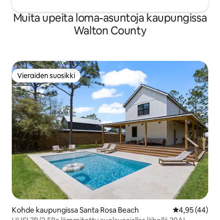
Muita upeita loma-asuntoja kaupungissa
Walton County
Vieraiden suosikki
Vieraiden suosikki
Kohde kaupungissa Santa Rosa Beach
Keskimääräine
4,95 (44)