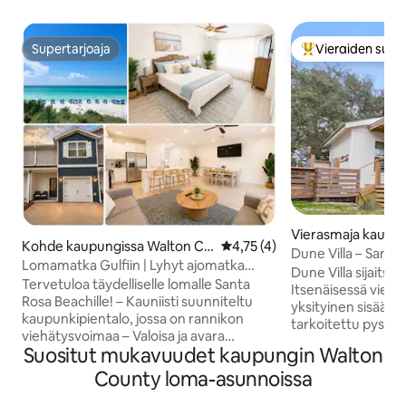
Supertarjoaja
Vieraiden suosi
Supertarjoaja
Vieraiden suosik
Vierasmaja kaupun
Kohde kaupungissa Walton Co
Keskimääräinen arvio 4,75/5, 
4,75 (4)
nta Rosa Beach
Dune Villa – Santa
unty
Lomamatka Gulfiin | Lyhyt ajomatka
Dune Villa sijaitse
rannalle | 6 hengen majoitus
Tervetuloa täydelliselle lomalle Santa
Itsenäisessä vier
Rosa Beachille! – Kauniisti suunniteltu
yksityinen sisäänkä
kaupunkipientalo, jossa on rannikon
tarkoitettu pysäköi
viehätysvoimaa – Valoisa ja avara
varustettu keittiö,
Suositut mukavuudet kaupungin Walton
oleskelutila rentoutumista varten -
pyykinpesumahdol
Täysin varustettu keittiö, jossa on helppo
County loma-asunnoissa
kylpyhuone ja ulko
valmistaa aterioita – Viihtyisä oleskelutila
rantatuolit/aurink
perheelle ja ystäville – Jokainen