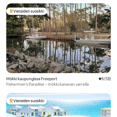
Vieraiden suosikki
Vieraiden suosikkien parhaimmistoa
Mökki kaupungissa Freeport
Keskimäärä
5 (13)
Fisherman's Paradise – mökki kanavan varrella
Vieraiden suosikki
Vieraiden suosikkien parhaimmistoa