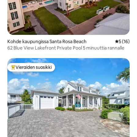
Kohde kaupungissa Santa Rosa Beach
Keskimäärä
5 (16)
62 Blue View Lakefront Private Pool 5 minuuttia rannalle
Vieraiden suosikki
Vieraiden suosikkien parhaimmistoa