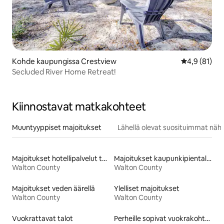
Kohde kaupungissa Crestview
Keskimääräin
4,9 (81)
Secluded River Home Retreat!
Kiinnostavat matkakohteet
Muuntyyppiset majoitukset
Lähellä olevat suosituimmat näh
Majoitukset hotellipalvelut tarjoavissa huoneistoissa
Majoitukset kaupunkipientaloissa
Walton County
Walton County
Majoitukset veden äärellä
Ylelliset majoitukset
Walton County
Walton County
Vuokrattavat talot
Perheille sopivat vuokrakohteet