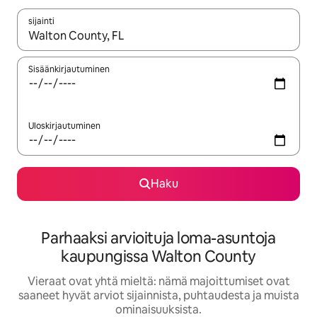
sijainti
Kun tulokset ovat saatavilla, navigoi ylös- ja alas-nuolinäppäimi
Sisäänkirjautuminen
Uloskirjautuminen
Haku
Parhaaksi arvioituja loma-asuntoja
kaupungissa Walton County
Vieraat ovat yhtä mieltä: nämä majoittumiset ovat
saaneet hyvät arviot sijainnista, puhtaudesta ja muista
ominaisuuksista.