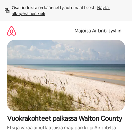
Jätä
Osa tiedoista on käännetty automaattisesti. 
Näytä 
sisältö
alkuperäinen kieli
väliin
Majoita Airbnb-tyyliin
Vuokrakohteet paikassa Walton County
Etsi ja varaa ainutlaatuisia majapaikkoja Airbnb:ltä