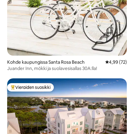
Kohde kaupungissa Santa Rosa Beach
Keskimääräine
4,99 (72)
Juander Inn, mökki ja suolavesisallas 30A:lla!
Vieraiden suosikki
Vieraiden suosikkien parhaimmistoa