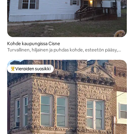
Kohde kaupungissa Cisne
Turvallinen, hiljainen ja puhdas kohde, esteetön pääsy,
koiraystävällinen!
Vieraiden suosikki
Vieraiden suosikkien parhaimmistoa