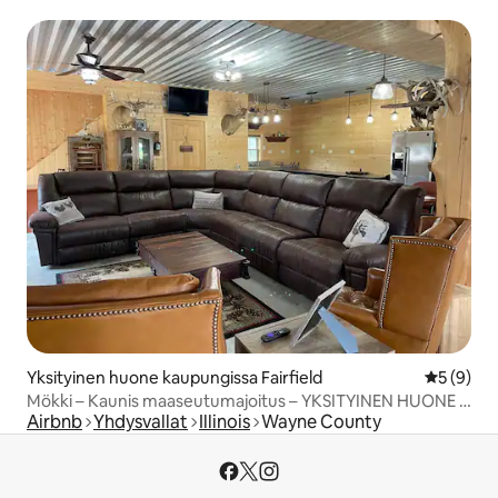
Yksityinen huone kaupungissa Fairfield
Keskimäär
5 (9)
Mökki – Kaunis maaseutumajoitus – YKSITYINEN HUONE #
Airbnb
Yhdysvallat
Illinois
Wayne County
4