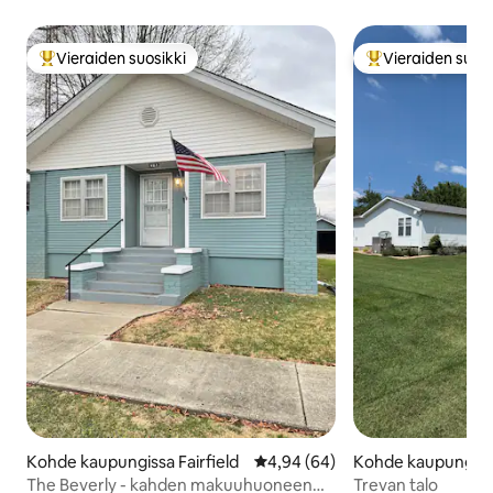
Vieraiden suosikki
Vieraiden suosi
Vieraiden suosikkien parhaimmistoa
Vieraiden suosik
Kohde kaupungissa Fairfield
Keskimääräinen arvio 4,94/5, 6
4,94 (64)
Kohde kaupungis
ity
The Beverly - kahden makuuhuoneen
Trevan talo