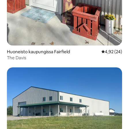
Huoneisto kaupungissa Fairfield
Keskimääräine
4,92 (24)
The Davis