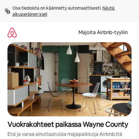
Jätä
Osa tiedoista on käännetty automaattisesti. 
Näytä 
sisältö
alkuperäinen kieli
väliin
Majoita Airbnb-tyyliin
Vuokrakohteet paikassa Wayne County
Etsi ja varaa ainutlaatuisia majapaikkoja Airbnb:ltä