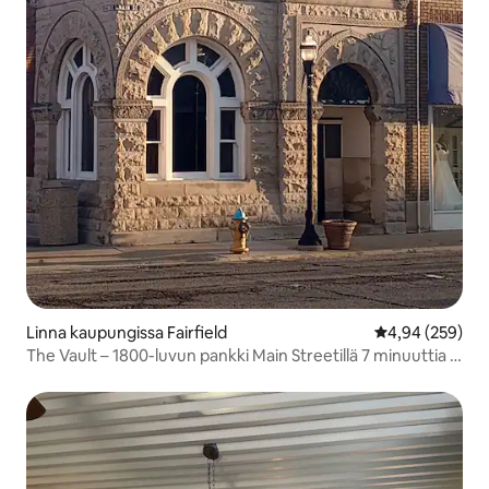
Linna kaupungissa Fairfield
Keskimääräinen
4,94 (259)
The Vault – 1800-luvun pankki Main Streetillä 7 minuuttia I-
64:ltä