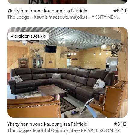
Yksityinen huone kaupungissa Fairfield
Keskimäärä
5 (19)
The Lodge – Kaunis maaseutumajoitus – YKSITYINEN
HUONE #3
Vieraiden suosikki
Vieraiden suosikki
Yksityinen huone kaupungissa Fairfield
Keskimäärä
5 (12)
The Lodge-Beautiful Country Stay- PRIVATE ROOM #2