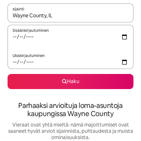
sijainti
Kun tulokset ovat saatavilla, navigoi ylös- ja alas-nuolinäppäimi
Sisäänkirjautuminen
Uloskirjautuminen
Haku
Parhaaksi arvioituja loma-asuntoja
kaupungissa Wayne County
Vieraat ovat yhtä mieltä: nämä majoittumiset ovat
saaneet hyvät arviot sijainnista, puhtaudesta ja muista
ominaisuuksista.