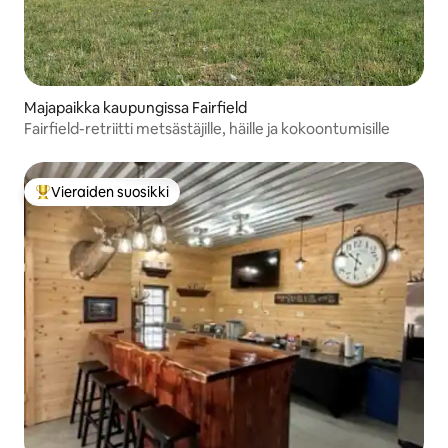
Majapaikka kaupungissa Fairfield
Fairfield-retriitti metsästäjille, häille ja kokoontumisille
Vieraiden suosikki
Vieraiden suosikkien parhaimmistoa