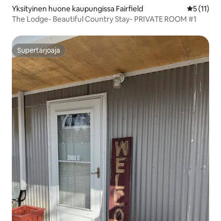
Yksityinen huone kaupungissa Fairfield
Keskimäärä
5 (11)
The Lodge- Beautiful Country Stay- PRIVATE ROOM #1
Supertarjoaja
Supertarjoaja