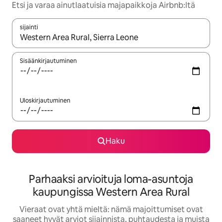
Etsi ja varaa ainutlaatuisia majapaikkoja Airbnb:ltä
sijainti
Kun tulokset ovat saatavilla, navigoi ylös- ja alas-nuolinäppäimi
Sisäänkirjautuminen
Uloskirjautuminen
Haku
Parhaaksi arvioituja loma-asuntoja
kaupungissa Western Area Rural
Vieraat ovat yhtä mieltä: nämä majoittumiset ovat
saaneet hyvät arviot sijainnista, puhtaudesta ja muista