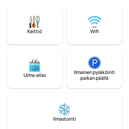
rauhallisista kukku
varavirta-akkuja ei ole kytketty
täydellinen paikka
ilmastointilaitteisiin ja
tuulesta. Sijaitsee 
lämminvesivaraajaan, jotta akkuja
turvallisessa ympä
säästetään pitkiä sähkökatkoja varten,
supermarket on lä
joten ilmastointilaite ei toimi, jos
esiintyä sähkökatk
sähköverkko on poissa käytöstä.
Keittiö
Wifi
varageneraattorim
Generaattori kuluttaa 4 litraa (1 gallonaa)
keskeytymätöntä s
tunnissa.
18.00–24.00.
Ilmainen pysäköinti
Uima-allas
paikan päällä
Ilmastointi