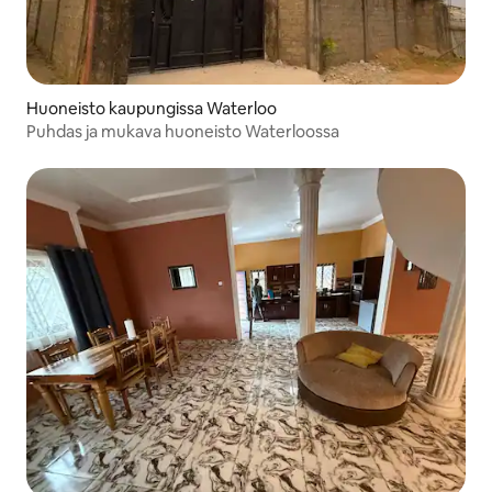
Huoneisto kaupungissa Waterloo
Puhdas ja mukava huoneisto Waterloossa