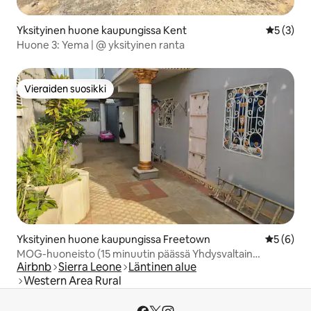
Yksityinen huone kaupungissa Kent
Keskimäär
5 (3)
Huone 3: Yema | @ yksityinen ranta
Vieraiden suosikki
Vieraiden suosikki
Yksityinen huone kaupungissa Freetown
Keskimäär
5 (6)
MOG-huoneisto (15 minuutin päässä Yhdysvaltain
Airbnb
Sierra Leone
Läntinen alue
suurlähetystöstä)
Western Area Rural