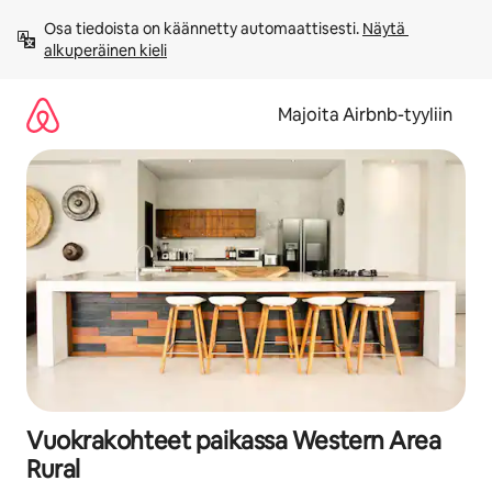
Jätä
Osa tiedoista on käännetty automaattisesti. 
Näytä 
sisältö
alkuperäinen kieli
väliin
Majoita Airbnb-tyyliin
Vuokrakohteet paikassa Western Area
Rural