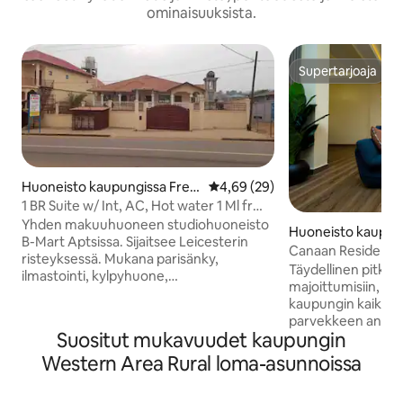
ominaisuuksista.
Supertarjoaja
Supertarjoaja
Huoneisto kaupungissa Free
Keskimääräinen arvio 4,69/5, 2
4,69 (29)
town
1 BR Suite w/ Int, AC, Hot water 1 Ml frm
US EMB
Yhden makuuhuoneen studiohuoneisto
Huoneisto kaupun
B-Mart Aptsissa. Sijaitsee Leicesterin
own
Canaan Residences
risteyksessä. Mukana parisänky,
suurlähetystöä
Täydellinen pitkiin t
ilmastointi, kylpyhuone,
majoittumisiin, til
lämminvesivaraaja, langaton internet,
kaupungin kaikkiin
aurinkokennot sähkökatkosten varalta.
parvekkeen ansiost
Jos aurinkoakut tyhjenevät eikä
Suositut mukavuudet kaupungin
asteen näkymästä k
verkkovirtaa ole palautettu,
ympäriinsä. Täydel
Western Area Rural loma-asunnoissa
generaattori on käytettävissä vieraan
illan auringonlask
kustannuksella Diesel-polttoainetta
kyse kaupungin valo
varten. Aurinkosähköä käyttäviä