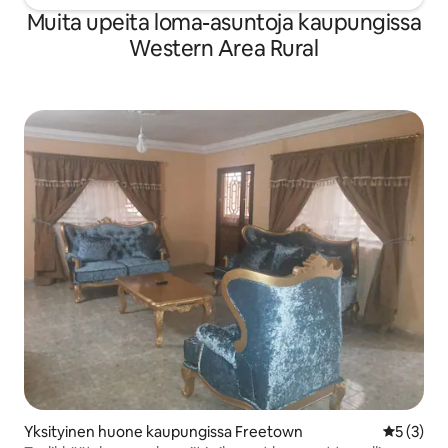
Muita upeita loma-asuntoja kaupungissa
Western Area Rural
Yksityinen huone kaupungissa Freetown
Keskimäär
5 (3)