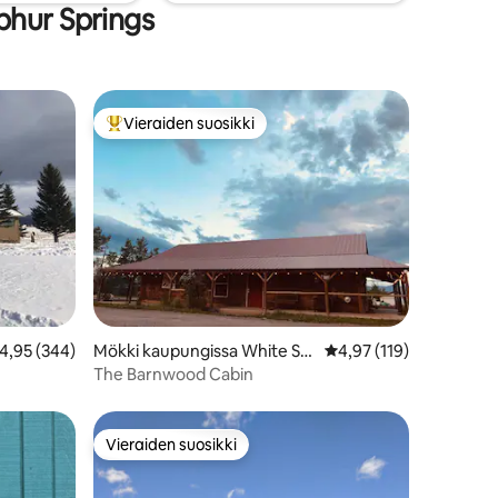
phur Springs
Vieraiden suosikki
istoa
Vieraiden suosikkien parhaimmistoa
eskimääräinen arvio 4,95/5, 344 arvostelua
4,95 (344)
Mökki kaupungissa White Sul
Keskimääräinen arvio 4
4,97 (119)
phur Springs
The Barnwood Cabin
Vieraiden suosikki
Vieraiden suosikki