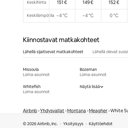
151 €
149 €
152 €
Keskihinta
−4 °C
−4 °C
0 °C
Keskilämpötila
Kiinnostavat matkakohteet
Lähellä sijaitsevat matkakohteet
Lähellä olevat suo
Missoula
Bozeman
Loma-asunnot
Loma-asunnot
Whitefish
Näytä lisää
Loma-asunnot
Airbnb
Yhdysvallat
Montana
Meagher
White Su
© 2026 Airbnb, Inc.
Yksityisyys
Käyttöehdot