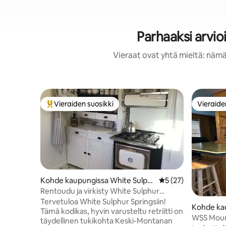
Parhaaksi arvi
Vieraat ovat yhtä mieltä: nämä
Vieraiden suosikki
Vieraide
Vieraiden suosikkien parhaimmistoa
Vieraide
Kohde kaupungissa White Sulph
Keskimääräinen arvi
5 (27)
ur Springs
Rentoudu ja virkisty White Sulphur
Springsissä
Tervetuloa White Sulphur Springsiin!
Kohde kau
Tämä kodikas, hyvin varusteltu retriitti on
phur Spri
WSS Moun
täydellinen tukikohta Keski-Montanan