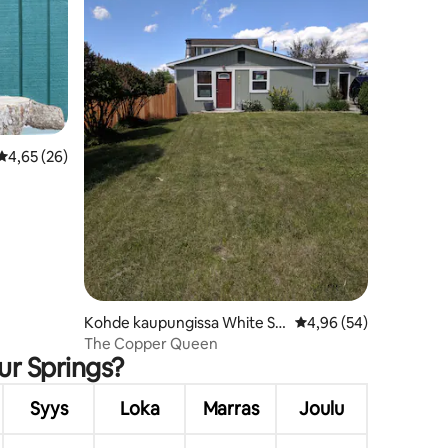
Keskimääräinen arvio 4,65/5, 26 arvostelua
4,65 (26)
Kohde kaupungissa White Sul
Keskimääräinen arvio 
4,96 (54)
phur Springs
The Copper Queen
hur Springs?
Syys
Loka
Marras
Joulu