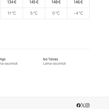
134 €
145 €
148 €
146 €
11 °C
5 °C
0 °C
−4 °C
lings
Iso Taivas
ma-asunnot
Loma-asunnot