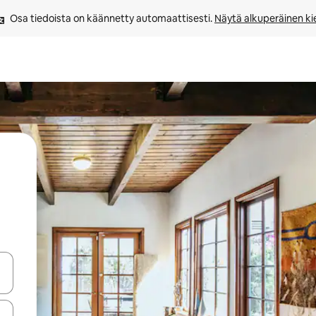
Osa tiedoista on käännetty automaattisesti. 
Näytä alkuperäinen kie
-nuolinäppäimillä tai tutustu koskettamalla tai pyyhkäisemällä.