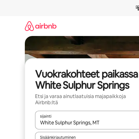
Jätä
sisältö
väliin
Vuokrakohteet paikassa
White Sulphur Springs
Etsi ja varaa ainutlaatuisia majapaikkoja
Airbnb:ltä
sijainti
Kun tulokset ovat saatavilla, navigoi ylös- ja alas
Sisäänkirjautuminen