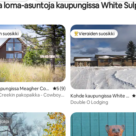
a loma-asuntoja kaupungissa White Sul
n suosikki
Vieraiden suosikki
n suosikki
Vieraiden suosikkien parhaimm
upungissa Meagher Cou
Keskimääräinen arvio 5/5, 9 arvostelua
5 (9)
Creekin pakopaikka - Cowboy-
,94/5, 17 arvostelua
Kohde kaupungissa White S
K
ulphur Springs
Double O Lodging
joaja
joaja