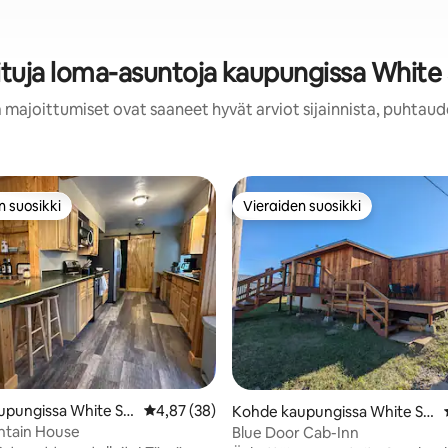
oituja loma-asuntoja kaupungissa White 
 majoittumiset ovat saaneet hyvät arviot sijainnista, puhtaud
n suosikki
Vieraiden suosikki
n suosikki
Vieraiden suosikki
o 5/5, 27 arvostelua
pungissa White Sul
Keskimääräinen arvio 4,87/5, 38 arvostelua
4,87 (38)
Kohde kaupungissa White Sul
ngs
phur Springs
tain House
Blue Door Cab-Inn