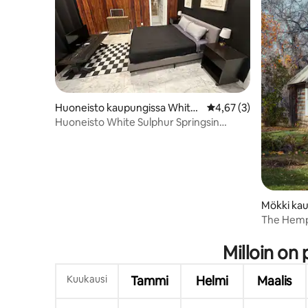
Huoneisto kaupungissa White
Keskimääräinen arvio 
4,67 (3)
Sulphur Springs
Huoneisto White Sulphur Springsin
keskustassa
Mökki ka
The Hemph
Milloin on 
Kuukausi
Tammi
Helmi
Maalis