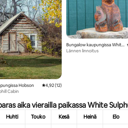
4,67/5, 3 arvostelua
Bungalow kaupungissa White
Sulphur Springs
Lännen linnoitus
upungissa Hobson
Keskimääräinen arvio 4,92/5, 12 arvostelua
4,92 (12)
ill Cabin
paras aika vierailla paikassa White Sulp
Huhti
Touko
Kesä
Heinä
Elo