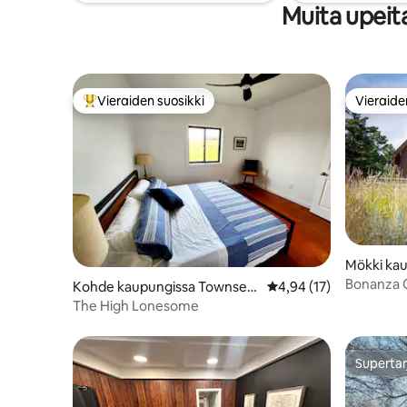
Muita upeit
Vieraiden suosikki
Vieraide
Vieraiden suosikkien parhaimmistoa
Vieraide
Mökki ka
nty
Bonanza 
Kohde kaupungissa Townsen
Keskimääräinen arvio 4
4,94 (17)
mökki
d
The High Lonesome
Supertar
Supertar