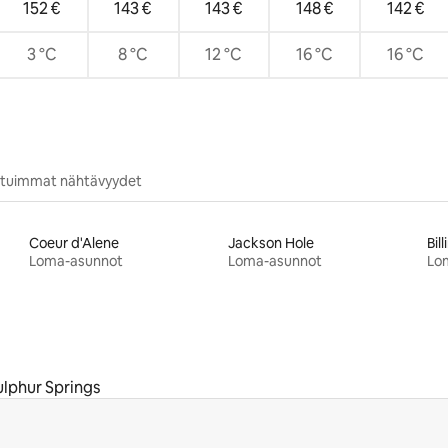
152 €
143 €
143 €
148 €
142 €
3 °C
8 °C
12 °C
16 °C
16 °C
situimmat nähtävyydet
Coeur d'Alene
Jackson Hole
Bil
Loma-asunnot
Loma-asunnot
Lo
lphur Springs