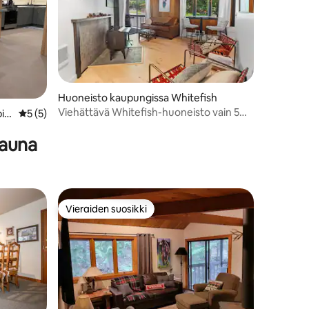
Huoneisto kaupungissa Whitefish
Viehättävä Whitefish-huoneisto vain 5
ia
Keskimääräinen arvio 5/5, 5 arvostelua
5 (5)
minuutin päässä rinteistä!
sauna
Vieraiden suosikki
Vieraiden suosikki