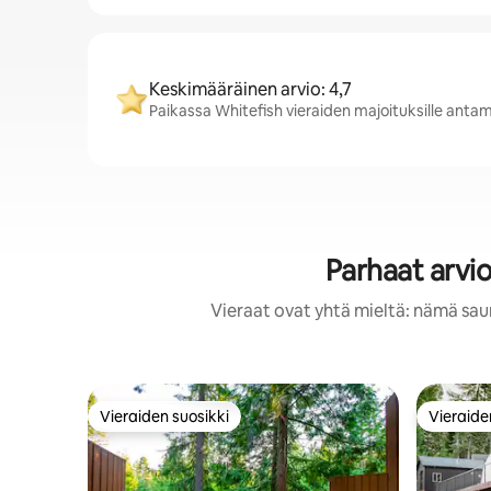
Keskimääräinen arvio: 4,7
Paikassa Whitefish vieraiden majoituksille anta
Parhaat arvio
Vieraat ovat yhtä mieltä: nämä saun
Vieraiden suosikki
Vieraide
Vieraiden suosikki
Vieraide