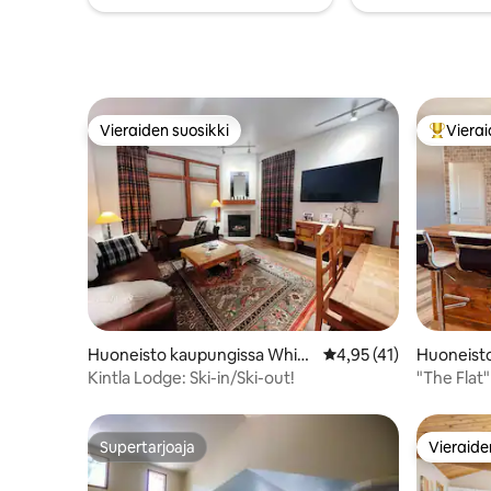
muutaman askeleen päässä
majoittum
huoneistosta.
unohtuma
Vieraiden suosikki
Vierai
Vieraiden suosikki
Vieraide
Huoneisto kaupungissa White
Keskimääräinen arvio 
4,95 (41)
Huoneisto
fish
ell
Kintla Lodge: Ski-in/Ski-out!
"The Flat"
moderni l
Supertarjoaja
Vieraide
Supertarjoaja
Vieraide