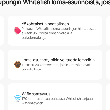
aupungin Whitefish loma-asunnoista, joi
Yökohtaiset hinnat alkaen
Paikassa Whitefish loma-asuntojen hinnat ovat
alkaen 95 € yöltä ennen veroja ja
palvelumaksuja
Loma-asunnot, joihin voi tuoda lemmikin
Tutustu 20 kohteeseen, joihin lemmikit ovat
tervetulleita
Wifin saatavuus
170 loma-asuntoa paikassa Whitefish tarjoaa
wifi-yhteyden