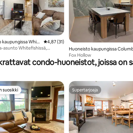
o kaupungissa White
Keskimääräinen arvio 4,87/5, 31 arvostelua
4,87 (31)
4,7/5, 73 arvostelua
-asunto Whitefishissä,
Huoneisto kaupungissa Columb
sa
Falls
Fox Hollow
rattavat condo-huoneistot, joissa on 
n suosikki
Supertarjoaja
n suosikki
Supertarjoaja