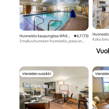
Huoneist
Huoneisto kaupungissa Whitefi
Keskimääräinen arvio 
4,7 (73)
fish
Koko loma
sh
3 makuuhuoneen huoneisto, jossa on
Montanas
jaettu poreallas/uima-altaat/pääsy
Vuok
järvelle
Vieraiden suosikki
Vieraide
Vieraiden suosikki
Vieraide