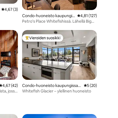
Keskimääräinen arvio 4,67/5, 3 arvostelua
4,67 (3)
Condo-huoneisto kaupungis
Keskimääräinen arvio 4
4,81 (127)
sa Whitefish
Petro's Place Whitefishissä. Lähellä Big
Mountainia!
Vieraiden suosikki
Vieraiden suosikkien parhaimmistoa
Keskimääräinen arvio 4,67/5, 42 arvostelua
4,67 (42)
Condo-huoneisto kaupungissa
Keskimääräinen arv
5 (20)
Whitefish
sta, jossa
Whitefish Glacier – ylellinen huoneisto