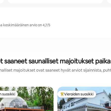
ma keskimääräinen arvio on 4,7/5
t saaneet saunalliset majoitukset paik
alliset majoitukset ovat saaneet hyvät arviot sijainnista, pu
n suosikki
Vieraiden suosikki
n suosikki
Vieraiden suosikkien parhaimm