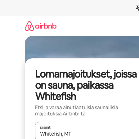
Jätä
sisältö
väliin
Lomamajoitukset, joissa
on sauna, paikassa
Whitefish
Etsi ja varaa ainutlaatuisia saunallisia
majoituksia Airbnb:ltä
sijainti
Kun tulokset ovat saatavilla, navigoi ylös- ja alas