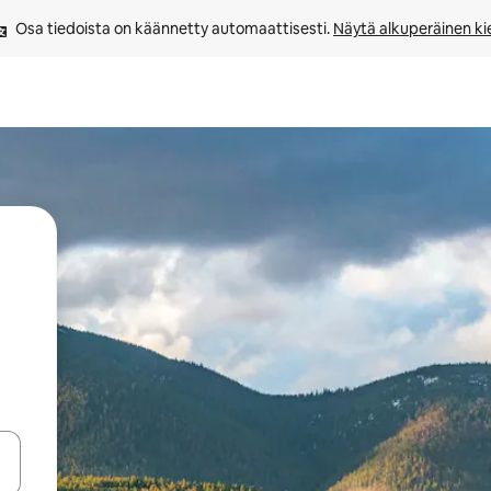
Osa tiedoista on käännetty automaattisesti. 
Näytä alkuperäinen kie
-nuolinäppäimillä tai tutustu koskettamalla tai pyyhkäisemällä.