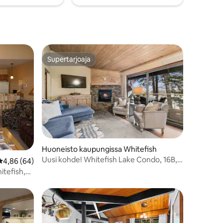
Supertarjoaja
Supertarjoaja
Huoneisto kaupungissa Whitefish
Uusi kohde! Whitefish Lake Condo, 16B,
Keskimääräinen arvio 4,86/5, 64 arvostelua
4,86 (64)
Hillside!
itefish,