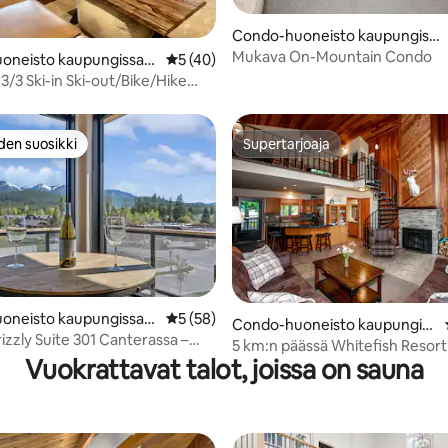
,96/5, 28 arvostelua
Condo-huoneisto kaupungissa
Whitefish
Mukava On-Mountain Condo
oneisto kaupungissa
Keskimääräinen arvio 5/5, 40 arvostelua
5 (40)
 3/3 Ski-in Ski-out/Bike/Hike
ndo
den suosikki
Supertarjoaja
n suosikkien parhaimmistoa
Supertarjoaja
oneisto kaupungissa
Keskimääräinen arvio 5/5, 58 arvostelua
5 (58)
,84/5, 85 arvostelua
Condo-huoneisto kaupungiss
izzly Suite 301 Canterassa –
a Whitefish
5 km:n päässä Whitefish Resorti
Vuokrattavat talot, joissa on sauna
on yhteinen poreamme