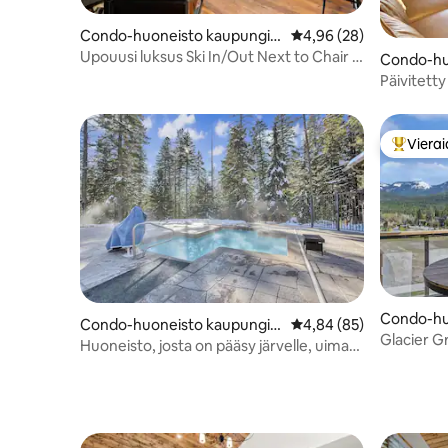
Condo-huoneisto kaupungis
Keskimääräinen arvio 4
4,96 (28)
sa Whitefish
Upouusi luksus Ski In/Out Next to Chair 1
Condo-hu
& 2
Whitefish
Päivitetty
Kintla co
Vierai
Vieraide
Condo-hu
Condo-huoneisto kaupungis
Keskimääräinen arvio 4
4,84 (85)
Whitefish
Glacier Gr
sa Whitefish
Huoneisto, josta on pääsy järvelle, uima-
poreallas
allas, poreallas