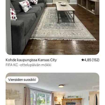
Kohde kaupungissa Kansas City
Keskimääräinen
4,85 (152)
FIFA KC -ottelupäivän mökki
Vieraiden suosikki
Vieraiden suosikki