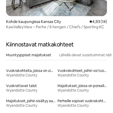
Kohde kaupungissa Kansas City
Keskimääräine
4,93 (14)
KawValleyView – Perhe / 6 hengen / Chiefs / Sporting KC
Kiinnostavat matkakohteet
Muuntyyppiset majoitukset
Lähellä olevat suosituimmat näh
Vuokrakohteita, joissa on uima-allas
Vuokrakohteet, joihin voi tuoda lemmikin
Wyandotte County
Wyandotte County
Vuokrattavat talot
Majoitukset, joissa on poreallas
Wyandotte County
Wyandotte County
Majoitukset, joihin sisältyy aamiainen
Perheille sopivat vuokrakohteet
Wyandotte County
Wyandotte County