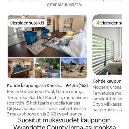
ominaisuuksista.
Vieraiden suosikki
Vieraiden suosi
Vieraiden suosikki
Vieraiden suosik
Kohde kaupungiss
Kohde kaupungissa Kansas
Keskimääräinen arvio 4,95/5, 15
4,95 (153)
City
Moderni urbaani ke
City
Ranch Getaway w/ Pool, Game room,
nuotiopaikka, 3 m
Tervetuloa modern
Fire pit
Tervetuloa Bar Dot Ranchiin, rauhalliseen
hengen majoitus
lomakohteeseesi, j
retriittiin 15 hehtaarin alueella Kansas
Cityn vilkkaassa R
Cityssä, Kansasissa. Tässä viehättävässä
naapurustossa. T
3 makuuhuoneen ja 2 1/2 kylpyhuoneen
makuuhuoneen ja
Suositut mukavuudet kaupungin
kohteessa voi majoittua jopa 10 vierasta,
(vuodepaikkoja se
ja se tarjoaa modernit mukavuudet ja
ja puolen kylpyh
Wyandotte County loma-asunnoissa