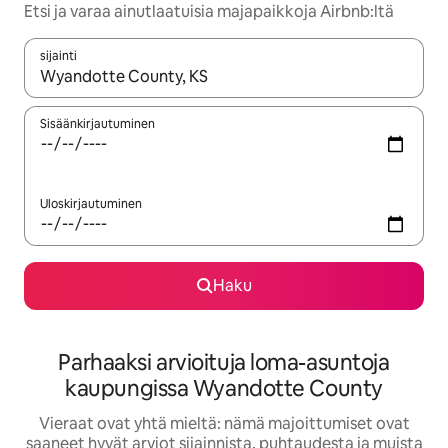
Etsi ja varaa ainutlaatuisia majapaikkoja Airbnb:ltä
sijainti
Kun tulokset ovat saatavilla, navigoi ylös- ja alas-nuolinäppäimi
Sisäänkirjautuminen
Uloskirjautuminen
Haku
Parhaaksi arvioituja loma-asuntoja
kaupungissa Wyandotte County
Vieraat ovat yhtä mieltä: nämä majoittumiset ovat
saaneet hyvät arviot sijainnista, puhtaudesta ja muista