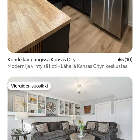
Kohde kaupungissa Kansas City
Keskimäärä
5 (10)
Moderni ja viihtyisä koti • Lähellä Kansas Cityn keskustaa
Vieraiden suosikki
Vieraiden suosikki