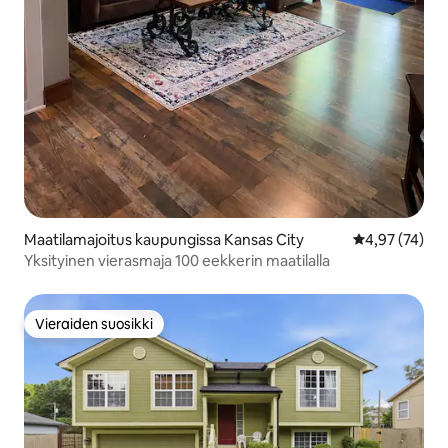
Maatilamajoitus kaupungissa Kansas City
Keskimääräine
4,97 (74)
Yksityinen vierasmaja 100 eekkerin maatilalla
Vieraiden suosikki
Vieraiden suosikki