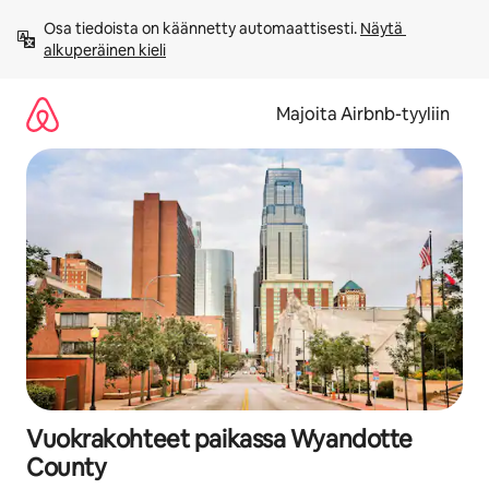
Jätä
Osa tiedoista on käännetty automaattisesti. 
Näytä 
sisältö
alkuperäinen kieli
väliin
Majoita Airbnb-tyyliin
Vuokrakohteet paikassa Wyandotte
County