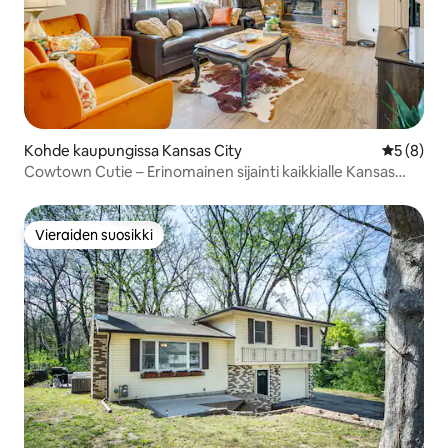
Kohde kaupungissa Kansas City
Keskimäär
5 (8)
Cowtown Cutie – Erinomainen sijainti kaikkialle Kansas
Cityyn
Vieraiden suosikki
Vieraiden suosikki