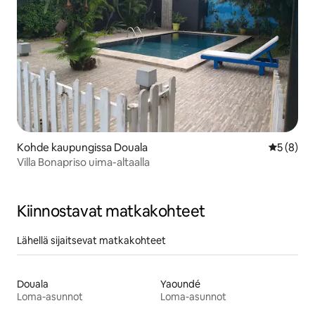
Kohde kaupungissa Douala
Keskimäär
5 (8)
Villa Bonapriso uima-altaalla
Kiinnostavat matkakohteet
Lähellä sijaitsevat matkakohteet
Douala
Yaoundé
Loma-asunnot
Loma-asunnot