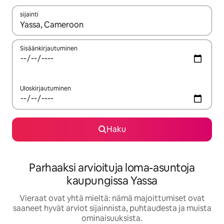
sijainti
Kun tulokset ovat saatavilla, navigoi ylös- ja alas-nuolinäppäimi
Sisäänkirjautuminen
Uloskirjautuminen
Haku
Parhaaksi arvioituja loma-asuntoja
kaupungissa Yassa
Vieraat ovat yhtä mieltä: nämä majoittumiset ovat
saaneet hyvät arviot sijainnista, puhtaudesta ja muista
ominaisuuksista.