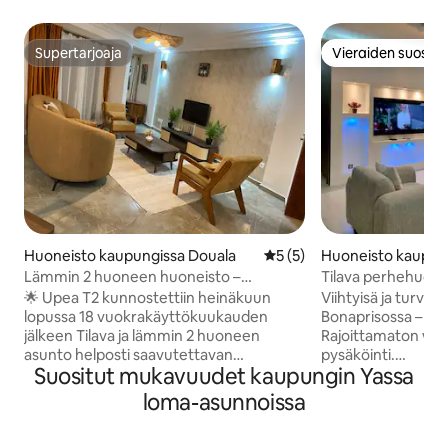
Supertarjoaja
Vieraiden suosikk
Supertarjoaja
Vieraiden suosikk
Huoneisto kaupungissa Douala
Keskimääräinen arvio 5/5, 
5 (5)
Huoneisto kaupun
riso
Lämmin 2 huoneen huoneisto –
Tilava perhehuone
generaattori ja poraus
🌟 Upea T2 kunnostettiin heinäkuun
Viihtyisä ja turval
lopussa 18 vuokrakäyttökuukauden
Bonaprisossa – R
jälkeen Tilava ja lämmin 2 huoneen
Rajoittamaton wifi,
asunto helposti saavutettavan
pysäköinti.
Suositut mukavuudet kaupungin Yassa
rakennuksen toisessa kerroksessa. 📍
Itsepalvelusisäänk
Sijaitsee Bonamoussadissa, Santa
ihanteellinen ammatt
loma-asunnoissa
Barbarassa, 3 minuutin kävelymatkan
– nopea pääsy näh
päässä päällystetyltä tieltä Lähellä
rauhallinen ja turv