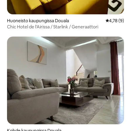
Huoneisto kaupungissa Douala
Keskimääräin
4,78 (9)
Chic Hotel de l'Airissa / Starlink / Generaattori
Kohde kaupungissa Douala