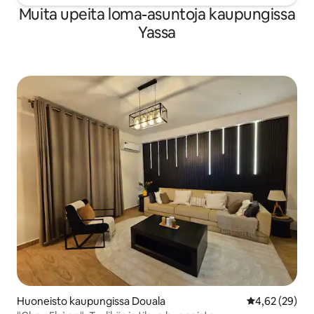
Muita upeita loma-asuntoja kaupungissa
Yassa
Huoneisto kaupungissa Douala
Keskimääräine
4,62 (29)