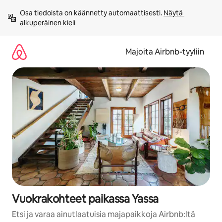
Jätä
Osa tiedoista on käännetty automaattisesti. 
Näytä 
sisältö
alkuperäinen kieli
väliin
Majoita Airbnb-tyyliin
Vuokrakohteet paikassa Yassa
Etsi ja varaa ainutlaatuisia majapaikkoja Airbnb:ltä