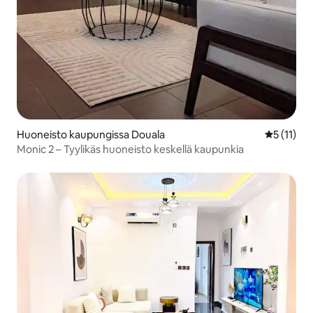
Huoneisto kaupungissa Douala
Keskimäärä
5 (11)
Monic 2 – Tyylikäs huoneisto keskellä kaupunkia