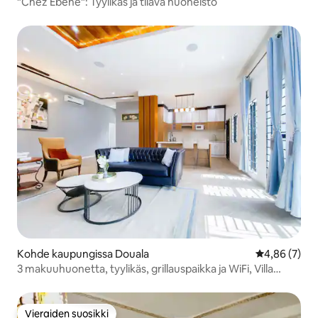
"Chez Ebène": Tyylikäs ja tilava huoneisto
Kohde kaupungissa Douala
Keskimääräin
4,86 (7)
3 makuuhuonetta, tyylikäs, grillauspaikka ja WiFi, Villa
@bonapriso
Vieraiden suosikki