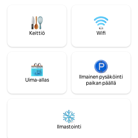
Sorepcoa, Bahon liikenneympyrää... 🛡️
Rajoittamaton WiFi 
Turvallisuus ja mukavuus 👮‍♂️ Keeper H24
yksityinen turvalli
Jatkuva 🔌 sähkönsaanti generaattorin
itsepalvelusisäänk
kautta (käyttää myös ilmastointilaitetta)
ihanteellinen liikem
Jatkuva 💧 vesi porauksen avulla 🔥
majoittumisille Kuljetuspalvelu
Lämmin vesi 🌐 Wifi valokuidun kautta
kuljettajan kanssa 
Keittiö
Wifi
Olohuone ja makuuhuone ❄️ ilmastointi
pyynnöstä lisämaksusta. Ma
Yhdistetty ✨lukko
muuttaa 3 makuuh
Ilmainen pysäköinti
Uima-allas
paikan päällä
Ilmastointi