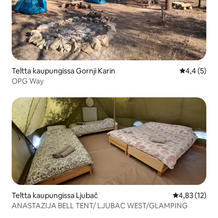
Teltta kaupungissa Gornji Karin
Keskimääräi
4,4 (5)
OPG Way
Teltta kaupungissa Ljubač
Keskimääräine
4,83 (12)
ANASTAZIJA BELL TENT/ LJUBAC WEST/GLAMPING