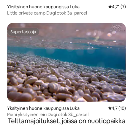
Yksityinen huone kaupungissa Luka
Keskimääräin
4,71 (7)
Little private camp Dugi otok 3a_parcel
Supertarjoaja
Supertarjoaja
Yksityinen huone kaupungissa Luka
Keskimääräin
4,7 (10)
Pieni yksityinen leiri Dugi otok 3b_parcel
Telttamajoitukset, joissa on nuotiopaikka