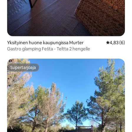
Yksityinen huone kaupungissa Murter
Keskimääräin
4,83 (6)
Gastro glamping Fešta - Teltta 2 hengelle
Supertarjoaja
Supertarjoaja