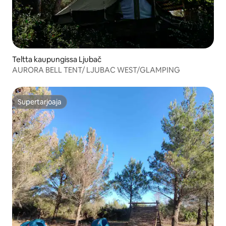
Teltta kaupungissa Ljubač
AURORA BELL TENT/ LJUBAC WEST/GLAMPING
Supertarjoaja
Supertarjoaja