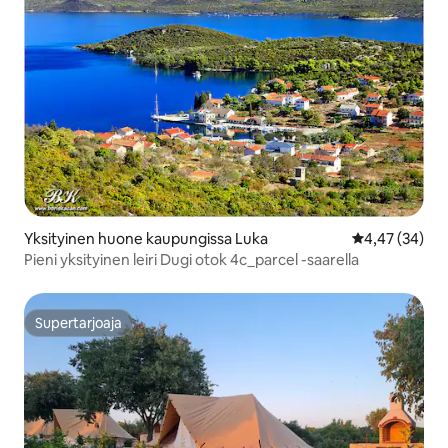
Yksityinen huone kaupungissa Luka
Keskimääräine
4,47 (34)
Pieni yksityinen leiri Dugi otok 4c_parcel -saarella
Supertarjoaja
Supertarjoaja