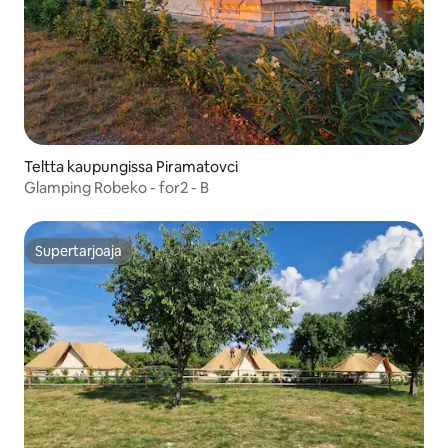
Teltta kaupungissa Piramatovci
Glamping Robeko - for2 - B
Supertarjoaja
Supertarjoaja