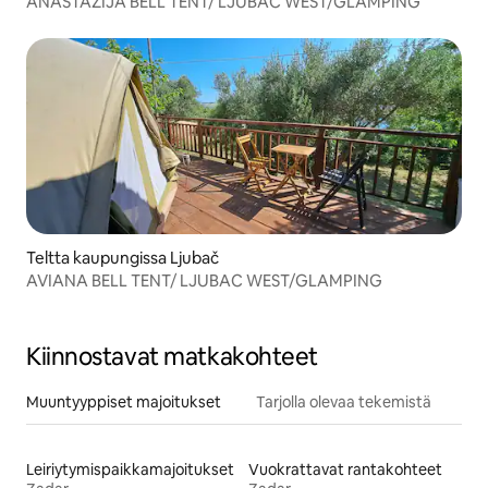
ANASTAZIJA BELL TENT/ LJUBAC WEST/GLAMPING
Teltta kaupungissa Ljubač
AVIANA BELL TENT/ LJUBAC WEST/GLAMPING
Kiinnostavat matkakohteet
Muuntyyppiset majoitukset
Tarjolla olevaa tekemistä
Leiriytymispaikkamajoitukset
Vuokrattavat rantakohteet