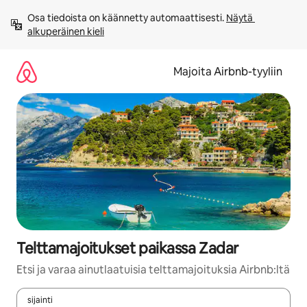
Jätä
Osa tiedoista on käännetty automaattisesti. 
Näytä 
sisältö
alkuperäinen kieli
väliin
Majoita Airbnb-tyyliin
Telttamajoitukset paikassa Zadar
Etsi ja varaa ainutlaatuisia telttamajoituksia Airbnb:ltä
sijainti