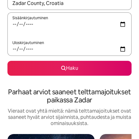
Kun tulokset ovat saatavilla, navigoi ylös- ja alas-nuolinäppäimi
Sisäänkirjautuminen
Uloskirjautuminen
Haku
Parhaat arviot saaneet telttamajoitukset
paikassa Zadar
Vieraat ovat yhtä mieltä: nämä telttamajoitukset ovat
saaneet hyvät arviot sijainnista, puhtaudesta ja muista
ominaisuuksista.