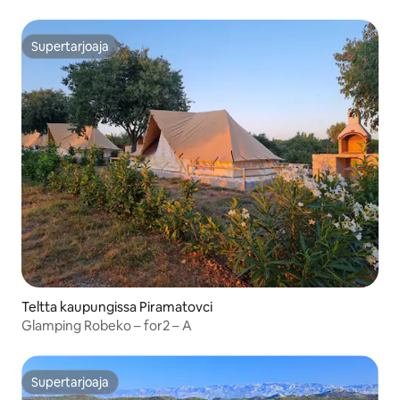
Supertarjoaja
Supertarjoaja
Teltta kaupungissa Piramatovci
Glamping Robeko – for2 – A
Supertarjoaja
Supertarjoaja