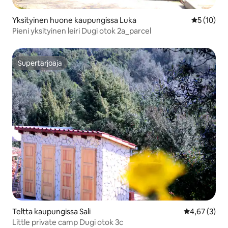
Yksityinen huone kaupungissa Luka
Keskimäärä
5 (10)
Pieni yksityinen leiri Dugi otok 2a_parcel
Supertarjoaja
Supertarjoaja
Teltta kaupungissa Sali
Keskimääräin
4,67 (3)
Little private camp Dugi otok 3c