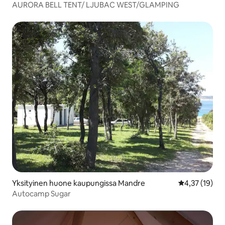
AURORA BELL TENT/ LJUBAC WEST/GLAMPING
Yksityinen huone kaupungissa Mandre
Keskimääräine
4,37 (19)
Autocamp Sugar