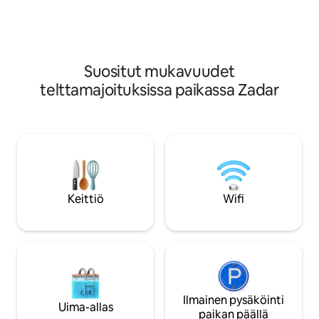
20 minuutin ajomatkan päässä,
20 minuutin ajoma
luonnonpuisto Telascica 10 minuutin
luonnonpuisto Tel
ajomatkan päässä. Sähkö ja
ajomatkan päässä.
jääkaappihylly sisältyvät hintaan.
jääkaappihylly sisä
Suositut mukavuudet
telttamajoituksissa paikassa Zadar
Keittiö
Wifi
Ilmainen pysäköinti
Uima-allas
paikan päällä