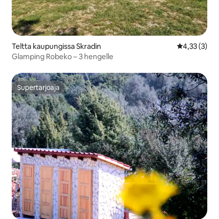
Teltta kaupungissa Skradin
Keskimääräin
4,33 (3)
Glamping Robeko – 3 hengelle
Supertarjoaja
Supertarjoaja