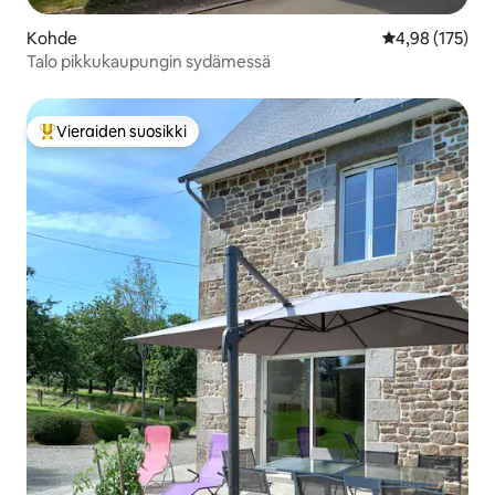
Kohde
Keskimääräinen
4,98 (175)
Talo pikkukaupungin sydämessä
Vieraiden suosikki
Vieraiden suosikkien parhaimmistoa