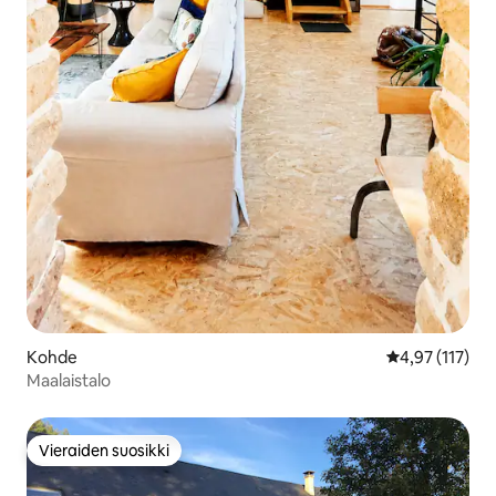
Kohde
Keskimääräinen
4,97 (117)
Maalaistalo
Vieraiden suosikki
Vieraiden suosikki