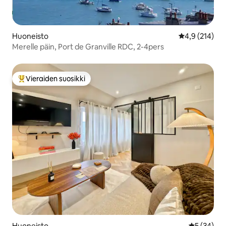
Huoneisto
Keskimääräine
4,9 (214)
Merelle päin, Port de Granville RDC, 2-4pers
Vieraiden suosikki
Vieraiden suosikkien parhaimmistoa
Huoneisto
Keskimäärä
5 (34)