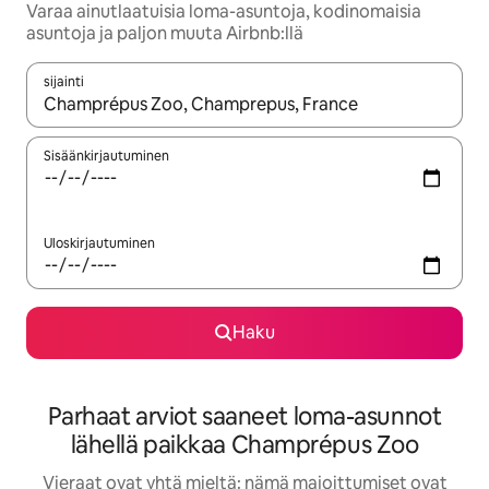
Varaa ainutlaatuisia loma-asuntoja, kodinomaisia
asuntoja ja paljon muuta Airbnb:llä
sijainti
Kun tulokset ovat saatavilla, navigoi ylös- ja alas-nuolinäppäimi
Sisäänkirjautuminen
Uloskirjautuminen
Haku
Parhaat arviot saaneet loma-asunnot
lähellä paikkaa Champrépus Zoo
Vieraat ovat yhtä mieltä: nämä majoittumiset ovat