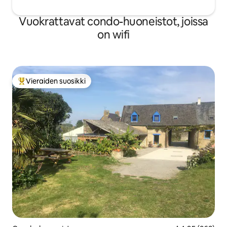
Vuokrattavat condo-huoneistot, joissa
on wifi
Vieraiden suosikki
Vieraiden suosikkien parhaimmistoa