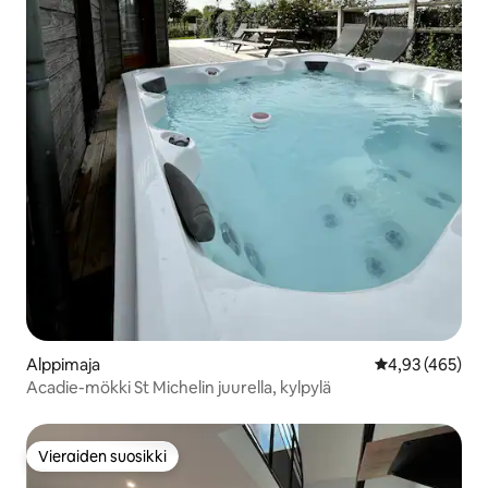
Alppimaja
Keskimääräinen
4,93 (465)
Acadie-mökki St Michelin juurella, kylpylä
Vieraiden suosikki
Vieraiden suosikki