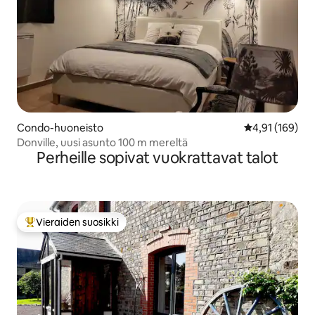
Condo-huoneisto
Keskimääräinen
4,91 (169)
Donville, uusi asunto 100 m mereltä
Perheille sopivat vuokrattavat talot
Vieraiden suosikki
Vieraiden suosikkien parhaimmistoa