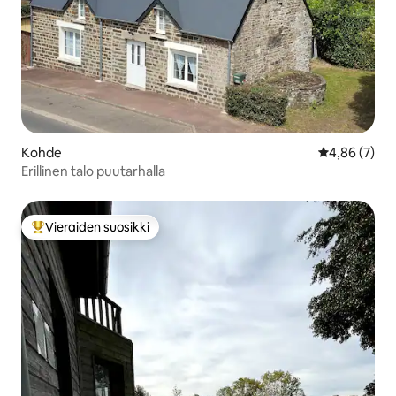
Kohde
Keskimääräin
4,86 (7)
Erillinen talo puutarhalla
Vieraiden suosikki
Vieraiden suosikkien parhaimmistoa