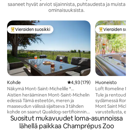
saaneet hyvät arviot sijainnista, puhtaudesta ja muista
ominaisuuksista.
Vieraiden suosikki
Vieraiden suosi
Vieraiden suosikkien parhaimmistoa
Vieraiden suosik
Kohde
Keskimääräinen arvio 4,93/5, 17
4,93 (179)
Huoneisto
Näkymä Mont-Saint-Michelille *
Loft Romeline Mont
Tyylikkyyttä, rauhallisuutta ja
Aistien herääminen Mont-Saint-Michelin
Tule ja rentoudu 
pöytäjalkapalloa
edessä Tämä esteetön, meren ja
sydämessä Romelin
maaseudun välissä sijaitseva 3 tähden
Mont Saint Micheli
kohde on saanut Qualidog-sertifioinnin,
varustellusta, erit
Suositut mukavuudet loma-asunnoissa
ja siitä on esteettömät 180 asteen
huoneen majoituks
näkymät lahdelle. Sisällä: 2 viihtyisää
maatalossa, joka o
lähellä paikkaa Champrépus Zoo
makuuhuonetta, varusteltu keittiö,
yksikköön. Majoitu