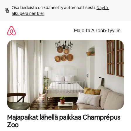
Jätä
Osa tiedoista on käännetty automaattisesti. 
Näytä 
sisältö
alkuperäinen kieli
väliin
Majoita Airbnb-tyyliin
Majapaikat lähellä paikkaa Champrépus
Zoo