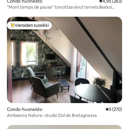
Condo-huoneisto
Keskimääräinen
4,95 (263)
"Mont temps de pause" toivottaa sinut tervetulleeksi
Glycineen.
Vieraiden suosikki
Vieraiden suosikkien parhaimmistoa
Condo-huoneisto
Keskimääräi
5 (270)
Ambiance Nature -studio Dol de Bretagnessa