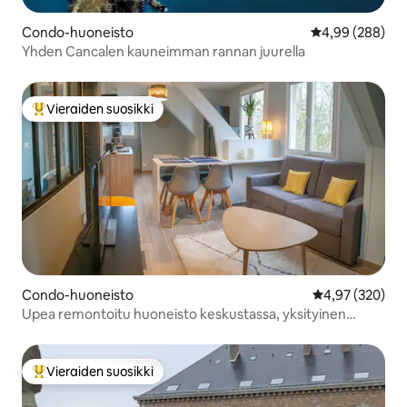
Condo-huoneisto
Keskimääräinen
4,99 (288)
Yhden Cancalen kauneimman rannan juurella
Vieraiden suosikki
Vieraiden suosikkien parhaimmistoa
Condo-huoneisto
Keskimääräinen
4,97 (320)
Upea remontoitu huoneisto keskustassa, yksityinen
pysäköinti
Vieraiden suosikki
Vieraiden suosikkien parhaimmistoa