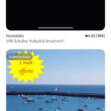
Huoneisto
Keskimääräinen
4,92 (386)
VIRE & Bulles "Kylpylä & ilmastointi"
Supertarjoaja
Supertarjoaja