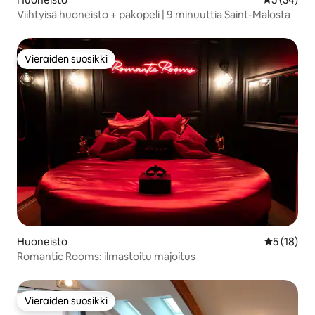
Viihtyisä huoneisto + pakopeli | 9 minuuttia Saint-Malosta
Vieraiden suosikki
Vieraiden suosikki
Huoneisto
Keskimäärä
5 (18)
Romantic Rooms: ilmastoitu majoitus
Vieraiden suosikki
Vieraiden suosikki