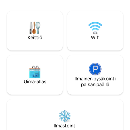
olohuone, jossa on puulämmitteinen
enintään yhdelle ta
uuni ja vuodesohva. Kuisti täyttää tilan
sovellu vauvoille tai
valolla, Bonzinin pöytäjalkapallo ja
suunniteltu rento
metsäinen puutarha kutsuvat sinut
hyvinvointiin. Viheralueet, metsät,
rentoutumaan. Harvinainen turvapaikka,
lammet. Liinavaatteet ja
jossa yhdistyvät eleganssi, tyyneys ja
välttämättömyyst
unohtumattomat hetket – kaikki
saatavilla. Poreammeen käyttö ja
Keittiö
Wifi
saatavilla karvaiselle kumppanillesi.
hieronta saatavilla
koko kuvaus)
Ilmainen pysäköinti
Uima-allas
paikan päällä
Ilmastointi