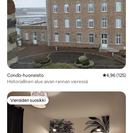
Condo-huoneisto
Keskimääräinen
4,96 (125)
Historiallinen alue aivan rannan vieressä
Vieraiden suosikki
Vieraiden suosikki