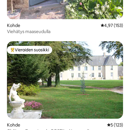
Kohde
Keskimääräinen
4,97 (153)
Viehätys maaseudulla
Vieraiden suosikki
Vieraiden suosikkien parhaimmistoa
Kohde
Keskimääräi
5 (123)