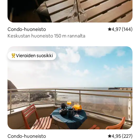
Condo-huoneisto
Keskimääräinen
4,97 (144)
Keskustan huoneisto 150 m rannalta
Vieraiden suosikki
Vieraiden suosikkien parhaimmistoa
Condo-huoneisto
Keskimääräinen
4,95 (227)