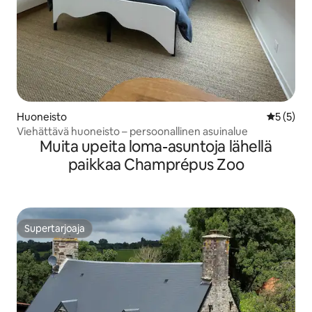
Huoneisto
Keskimäär
5 (5)
Viehättävä huoneisto – persoonallinen asuinalue
Muita upeita loma-asuntoja lähellä
paikkaa Champrépus Zoo
Supertarjoaja
Supertarjoaja