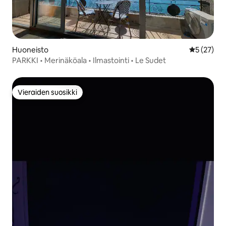
Huoneisto
Keskimäärä
5 (27)
PARKKI • Merinäköala • Ilmastointi • Le Sudet
Vieraiden suosikki
Vieraiden suosikki