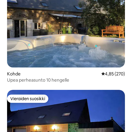
Kohde
Keskimääräinen
4,85 (270)
Upea perheasunto 10 hengelle
Vieraiden suosikki
Vieraiden suosikki