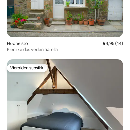
Huoneisto
Keskimääräine
4,95 (44)
Pieni keidas veden äärellä
Vieraiden suosikki
Vieraiden suosikki