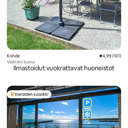
Kohde
Keskimääräinen
4,99 (101)
Valérien luona
Ilmastoidut vuokrattavat huoneistot
Vieraiden suosikki
Vieraiden suosikkien parhaimmistoa