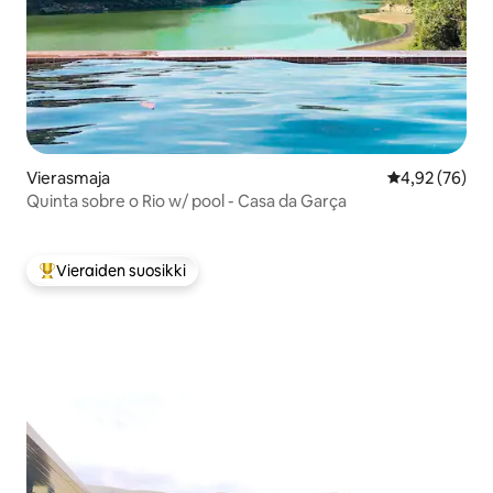
Vierasmaja
Keskimääräine
4,92 (76)
Quinta sobre o Rio w/ pool - Casa da Garça
Vieraiden suosikki
Vieraiden suosikkien parhaimmistoa