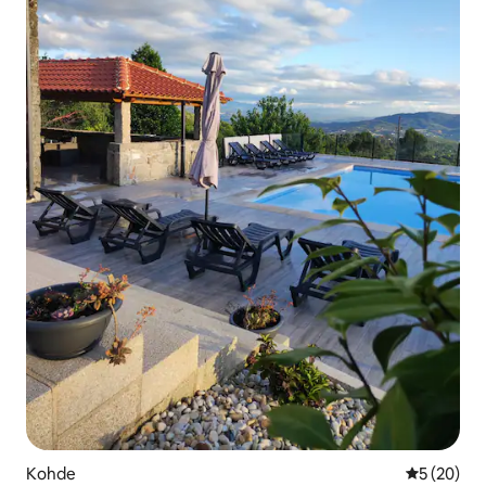
Kohde
Keskimäärä
5 (20)