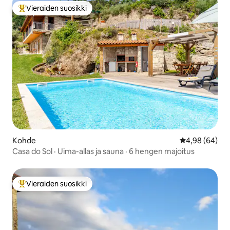
Vieraiden suosikki
Vieraiden suosikkien parhaimmistoa
Kohde
Keskimääräine
4,98 (64)
Casa do Sol · Uima-allas ja sauna · 6 hengen majoitus
Vieraiden suosikki
Vieraiden suosikkien parhaimmistoa