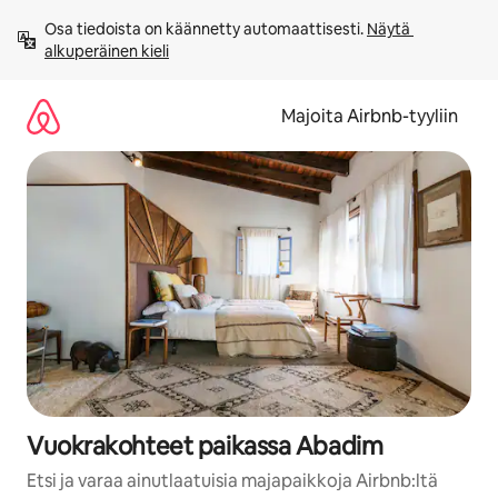
Jätä
Osa tiedoista on käännetty automaattisesti. 
Näytä 
sisältö
alkuperäinen kieli
väliin
Majoita Airbnb-tyyliin
Vuokrakohteet paikassa Abadim
Etsi ja varaa ainutlaatuisia majapaikkoja Airbnb:ltä