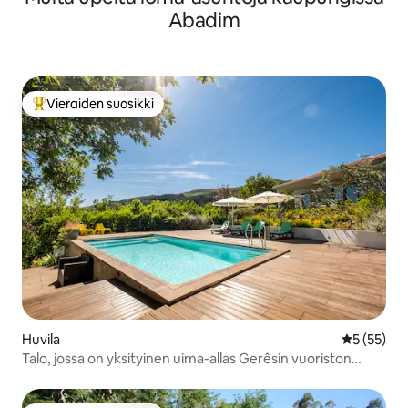
Abadim
Vieraiden suosikki
Vieraiden suosikkien parhaimmistoa
Huvila
Keskimäärä
5 (55)
Talo, jossa on yksityinen uima-allas Gerêsin vuoriston
yläpuolella