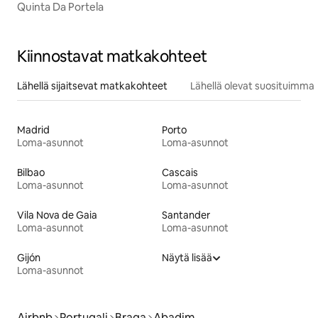
Quinta Da Portela
Kiinnostavat matkakohteet
Lähellä sijaitsevat matkakohteet
Lähellä olevat suosituimma
Madrid
Porto
Loma-asunnot
Loma-asunnot
Bilbao
Cascais
Loma-asunnot
Loma-asunnot
Vila Nova de Gaia
Santander
Loma-asunnot
Loma-asunnot
Gijón
Näytä lisää
Loma-asunnot
Airbnb
Portugali
Braga
Abadim