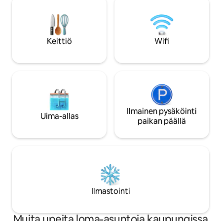
oma lammi. Talo on
syrjäinen * karkea se mukavasti *
perheille tai kaveri
omituiset * henkeäsalpaavat näkymät
haluavat luoda kau
*maaseutu * luonnonpuisto *
patikointiparatiisi * piilotetut helmet
Keittiö
Wifi
*hylätyt kylät * vesiputoukset *
villieläimet * ekologinen * paikallinen opas
Ilmainen pysäköinti
Uima-allas
paikan päällä
Ilmastointi
Muita upeita loma-asuntoja kaupungissa