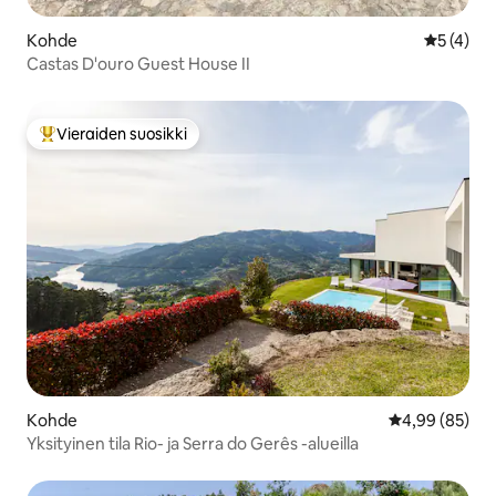
Kohde
Keskimäär
5 (4)
Castas D'ouro Guest House II
Vieraiden suosikki
Vieraiden suosikkien parhaimmistoa
Kohde
Keskimääräine
4,99 (85)
Yksityinen tila Rio- ja Serra do Gerês -alueilla