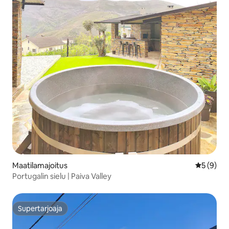
Maatilamajoitus
Keskimäär
5 (9)
Portugalin sielu | Paiva Valley
Supertarjoaja
Supertarjoaja