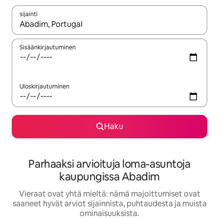
sijainti
Kun tulokset ovat saatavilla, navigoi ylös- ja alas-nuolinäppäimi
Sisäänkirjautuminen
Uloskirjautuminen
Haku
Parhaaksi arvioituja loma-asuntoja
kaupungissa Abadim
Vieraat ovat yhtä mieltä: nämä majoittumiset ovat
saaneet hyvät arviot sijainnista, puhtaudesta ja muista
ominaisuuksista.