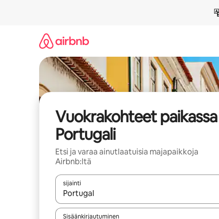
Jätä
sisältö
väliin
Vuokrakohteet paikassa
Portugali
Etsi ja varaa ainutlaatuisia majapaikkoja
Airbnb:ltä
sijainti
Kun tulokset ovat saatavilla, navigoi ylös- ja alas
Sisäänkirjautuminen