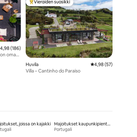
Vieraiden suosikki
istoa
Vieraiden suosikkien parhaimmistoa
eskimääräinen arvio 4,98/5, 186 arvostelua
4,98 (186)
a on oma
Huvila
Keskimääräinen arvio 
4,98 (57)
Villa – Cantinho do Paraíso
oitukset, joissa on kajakki
Majoitukset kaupunkipientaloissa
tugali
Portugali