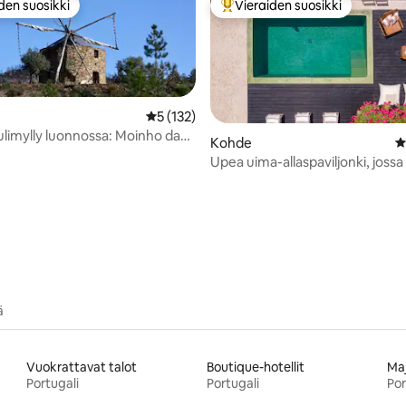
den suosikki
Vieraiden suosikki
n suosikkien parhaimmistoa
Vieraiden suosikkien parhaimm
Keskimääräinen arvio 5/5, 132 arvostelua
5 (132)
ulimylly luonnossa: Moinho da
Kohde
K
Upea uima-allaspaviljonki, joss
94/5, 155 arvostelua
lämmitetty uima-allas
ä
Vuokrattavat talot
Boutique-hotellit
Maj
Portugali
Portugali
Por