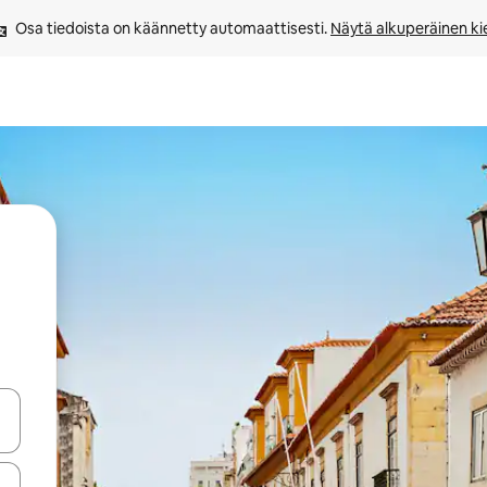
Osa tiedoista on käännetty automaattisesti. 
Näytä alkuperäinen kie
-nuolinäppäimillä tai tutustu koskettamalla tai pyyhkäisemällä.