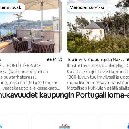
den suosikki
Vieraiden suosikki
n suosikkien parhaimmistoa
Vieraiden suosikki
86/5, 301 arvostelua
o
Keskimääräinen arvio 5/5, 412 arvostelua
5 (412)
Tuulimylly kaupungissa Naza
K
ré
ULPORTO TERRACE
Ihastuttava metsätuulimylly, 10
päässä rannalta
ssa (kattohuoneisto) on
Kuvittele majoittuvasi kunnost
a puutarhaterassi,
1800-luvun tuulimyllyssä ja upp
e, jossa on 1,60 x 2,0 metrin
rauhalliseen metsäympäristöön
, vaatekaappeja ja kassakaappi.
Metsäisen kukkulan päällä sijai
mukavuudet kaupungin Portugali loma-
 jossa on sohva, 4K-televisio,
tuulimyllyn sijainti antaa sinun n
avat ja Netflix, Rotel-
viereisistä poluista ja kylpeä lu
äänijärjestelmä ja minibaari,
sekä tutustua joihinkin parhaista
lmaisia juomia vieraiden
Coastin rannoista, jotka ovat va
ssä. Keittiössä on
muutaman minuutin päässä. Tutustu
ouuni, jääkaappi,
viehättävään kalastajakaupunki
kone, induktioliesi,
Nazaréen, joka tunnetaan maa