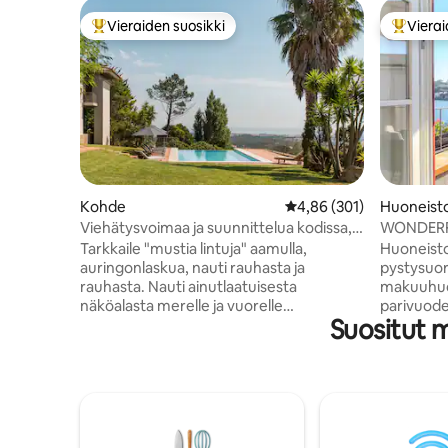
Vieraiden suosikki
Vierai
Vieraiden suosikkien parhaimmistoa
Vieraide
Kohde
Keskimääräinen arvio 4,
4,86 (301)
Huoneist
Viehätysvoimaa ja suunnittelua kodissa,
WONDERF
jossa on uima-allas ja upeat meri- ja
Tarkkaile "mustia lintuja" aamulla,
Huoneisto
vuoristonäkymät
auringonlaskua, nauti rauhasta ja
pystysuor
rauhasta. Nauti ainutlaatuisesta
makuuhuon
näköalasta merelle ja vuorelle
parivuode
Suositut 
yksityisestä oleskelutilasta, infinity-
Olohuone,
altaasta, "Serra de Sintrasta"-
kaapelikan
taianomaisesta vuoresta, sen lumotusta
bluetooth-
metsästä, luostareista ja palatseista.
jossa on i
Mahdollisuus sisällyttää työpöytä. On
käytettävi
myös mahdollista hyväksyä hääjuhlia, jos
mikroaalt
olet pieni ryhmä, lisämaksusta. Lisätietoja
astianpesu